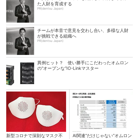
た人財を育成する
PR(dentsu Japan)
チームが本音で意見を交わし合い、多様な人財
が挑戦できる組織へ
PR(dentsu Japan)
異例ヒット？ 使い勝手にこだわったオムロン
の“オープンな”IO-Linkマスター
新型コロナで深刻なマスク不
AI関連“だけじゃない”オムロン