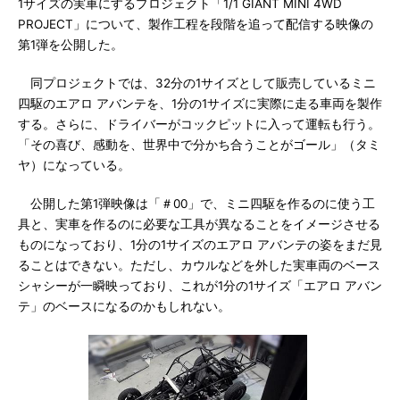
1サイズの実車にするプロジェクト「1/1 GIANT MINI 4WD
PROJECT」について、製作工程を段階を追って配信する映像の
第1弾を公開した。
同プロジェクトでは、32分の1サイズとして販売しているミニ
四駆のエアロ アバンテを、1分の1サイズに実際に走る車両を製作
する。さらに、ドライバーがコックピットに入って運転も行う。
「その喜び、感動を、世界中で分かち合うことがゴール」（タミ
ヤ）になっている。
公開した第1弾映像は「＃00」で、ミニ四駆を作るのに使う工
具と、実車を作るのに必要な工具が異なることをイメージさせる
ものになっており、1分の1サイズのエアロ アバンテの姿をまだ見
ることはできない。ただし、カウルなどを外した実車両のベース
シャシーが一瞬映っており、これが1分の1サイズ「エアロ アバン
テ」のベースになるのかもしれない。