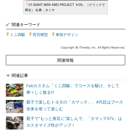
「1/1 GIANT MINI 4WD PROJECT ＃00」（クリックで
再生） 出典：タミヤ
関連キーワード
ミニ四駆
|
田宮模型
|
車両デザイン
Copyright © ITmedia, Inc. All Rights Reserved.
関連情報
関連記事
Fabカスタム「ミニ四駆」でコースを駆け、そして
華々しく散る!?
親子で楽しむトヨタの「カマッテ」、4代目はブース
全体を使って楽しむ
親子で“もっと身近に”楽しんで、「カマッテ57s」は
カスタマイズ性がアップ！