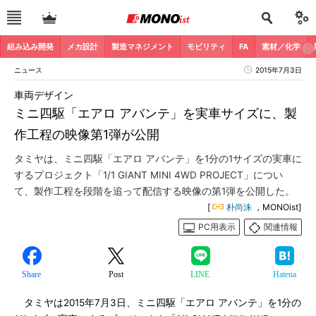
組み込み開発
メカ設計
製造マネジメント
モビリティ
FA
素材／化学
ニュース
2015年7月3日
車両デザイン
ミニ四駆「エアロ アバンテ」を実車サイズに、製
作工程の映像第1弾が公開
タミヤは、ミニ四駆「エアロ アバンテ」を1分の1サイズの実車に
するプロジェクト「1/1 GIANT MINI 4WD PROJECT」につい
て、製作工程を段階を追って配信する映像の第1弾を公開した。
[
朴尚洙
，MONOist]
PC用表示
関連情報
Share
Post
LINE
Hatena
タミヤは2015年7月3日、ミニ四駆「エアロ アバンテ」を1分の