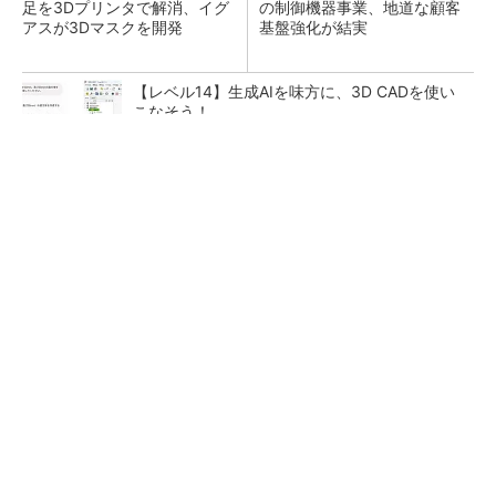
足を3Dプリンタで解消、イグ
の制御機器事業、地道な顧客
アスが3Dマスクを開発
基盤強化が結実
【レベル14】生成AIを味方に、3D CADを使い
こなそう！
【見城徹×藤田晋】AI時代でも変わらない経営
者の本質
PR(FINCHI on GOETHE)
「取りあえずボルトで固定」は禁物 締結部設
計で押さえるべき基本