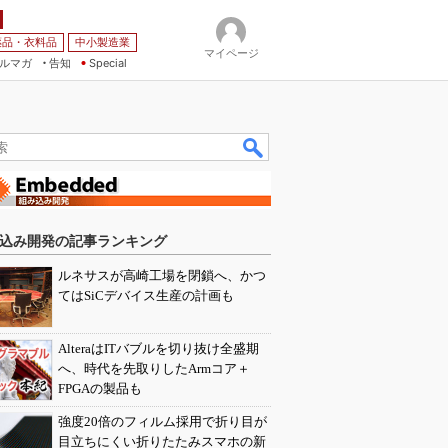
薬品・衣料品
中小製造業
マイページ
ルマガ
告知
Special
込み開発の記事ランキング
ルネサスが高崎工場を閉鎖へ、かつ
てはSiCデバイス生産の計画も
AlteraはITバブルを切り抜け全盛期
へ、時代を先取りしたArmコア＋
FPGAの製品も
強度20倍のフィルム採用で折り目が
目立ちにくい折りたたみスマホの新