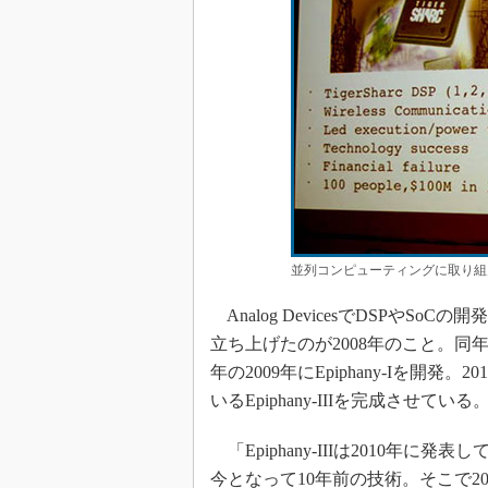
並列コンピューティングに取り組
Analog DevicesでDSPやSo
立ち上げたのが2008年のこと。同年
年の2009年にEpiphany-Iを開発。2010
いるEpiphany-IIIを完成させている
「Epiphany-IIIは2010年
今となって10年前の技術。そこで201