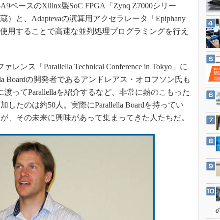
3Dプリンタ
9ベースのXilinx製SoC FPGA「Zynq Z7000シリー
産業オープンネット展
と、Adaptevaの演算用アクセラレータ「Epiphany
デジタルツインとCAE
uなどを使用することで高速な並列処理プログラミングを行え
S＆OP
インダストリー4.0
イノベーション
rallella Technical Conference in Tokyo」に
allella Boardの開発者であるアンドレアス・オロフソン氏も
製造業ビッグデータ
ってParallellaを紹介するなど、非常に熱のこもった
メイドインジャパン
は約50人。実際にParallella Boardを持ってい
植物工場
たが、その未来に興味があって集まってきた人たちだ。
知財マネジメント
海外生産
グローバル設計・開発
制御セキュリティ
新型コロナへの対応