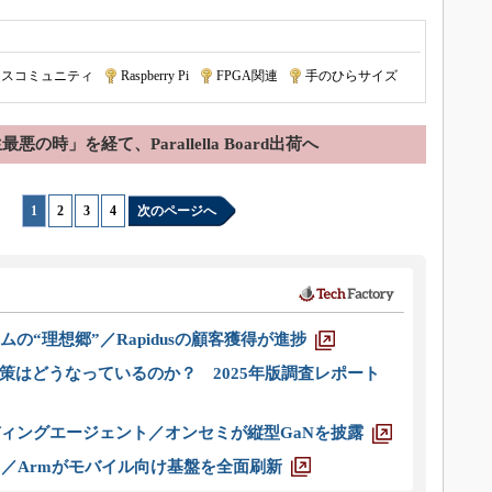
ースコミュニティ
|
Raspberry Pi
|
FPGA関連
|
手のひらサイズ
悪の時」を経て、Parallella Board出荷へ
1
|
2
|
3
|
4
次のページへ
ムの“理想郷”／Rapidusの顧客獲得が進捗
策はどうなっているのか？ 2025年版調査レポート
ディングエージェント／オンセミが縦型GaNを披露
ス／Armがモバイル向け基盤を全面刷新