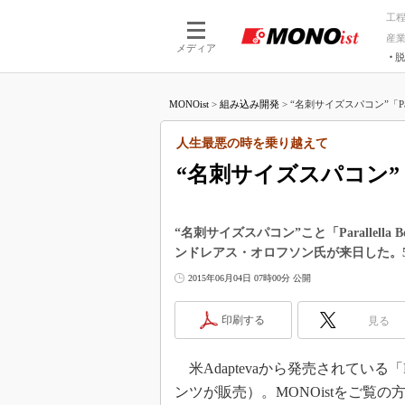
工
産
メディア
脱
つながる技術
AI×技術
MONOist
>
組み込み開発
>
“名刺サイズスパコン”「Parall
つながる工場
AI×設備
つながるサービ
Physical
人生最悪の時を乗り越えて
“名刺サイズスパコン”「Pa
“名刺サイズスパコン”こと「Parallel
ンドレアス・オロフソン氏が来日した。
2015年06月04日 07時00分 公開
印刷する
見る
米Adaptevaから発売されている「Pa
ンツが販売）。MONOistをご覧