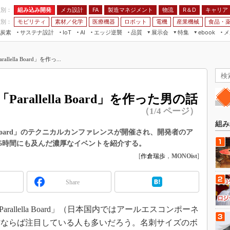
程別：
組み込み開発
メカ設計
製造マネジメント
物流
R＆D
キャリア
FA
業別：
モビリティ
素材／化学
医療機器
ロボット
電機
産業機械
食品・
炭素
サステナ設計
エッジ逆襲
品質
展示会
特集
メ
IoT
AI
ebook
伝承
組み込み開発
CEATEC
読者調査まとめ
編集後記
ella Board」を作っ...
JIMTOF
保全
メカ設計
つながるクルマ
組込み/エッジ コンピューティング
ス
 AI
製造マネジメント
5G
展＆IoT/5Gソリューション展
VR／AR
FA
rallella Board」を作った男の話
IIFES
モビリティ
フィールドサービス
（1/4 ページ）
国際ロボット展
素材／化学
FPGA
組み
ジャパンモビリティショー
la Board」のテクニカルカンファレンスが開催され、開発者のア
組み込み画像技術
5時間にも及んだ濃厚なイベントを紹介する。
TECHNO-FRONTIER
組み込みモデリング
[
作倉瑞歩
，
MONOist
]
人テク展
Windows Embedded
スマート工場EXPO
Share
車載ソフト開発
EdgeTech+
ISO26262
rallella Board」（日本国内ではアールエスコンポーネ
日本ものづくりワールド
無償設計ツール
の方ならば注目している人も多いだろう。名刺サイズのボ
AUTOMOTIVE WORLD