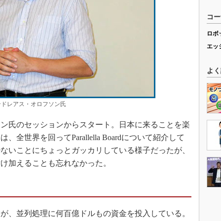
コー
ロボ
エッ
よく
であるアンドレアス・オロフソン氏
ン氏のセッションからスタート。日本に来ることを楽
世界を回ってParallella Boardについて紹介して
少ないことにちょっとガッカリしている様子だったが、
付け加えることも忘れなかった。
が、並列処理に何百億ドルもの資金を投入している。