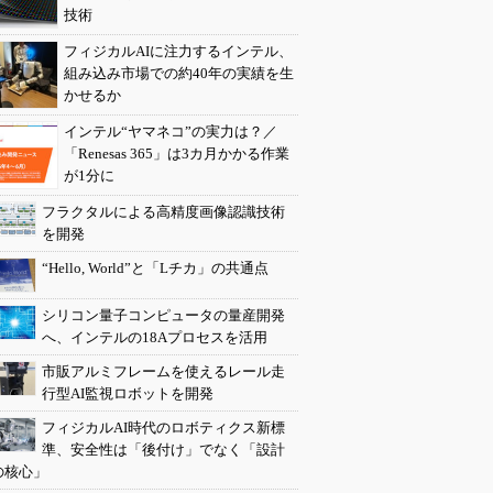
技術
フィジカルAIに注力するインテル、
組み込み市場での約40年の実績を生
かせるか
インテル“ヤマネコ”の実力は？／
「Renesas 365」は3カ月かかる作業
が1分に
フラクタルによる高精度画像認識技術
を開発
“Hello, World”と「Lチカ」の共通点
シリコン量子コンピュータの量産開発
へ、インテルの18Aプロセスを活用
市販アルミフレームを使えるレール走
行型AI監視ロボットを開発
フィジカルAI時代のロボティクス新標
準、安全性は「後付け」でなく「設計
の核心」