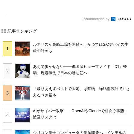
Recommended by
記事ランキング
ルネサスが高崎工場を閉鎖へ、かつてはSiCデバイス生
産の計画も
あえて歩かせない――準国産ヒューマノイド「D1」登
場、現場稼働で日本の勝ち筋へ
「取りあえずボルトで固定」は禁物 締結部設計で押さ
えるべき基本
AIがサイバー攻撃――OpenAIやClaudeで相次ぐ事態、
波及リスクは
シリコン量子コンピュータの量産開発へ、インテルの