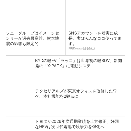
ソニーグループはイメージセ
SNSアカウントを着実に成
ンサーが過去最高益、熊本地
長。実はみんなココ使ってま
震の影響も限定的
す。
PR(Dreaw合同会社)
BYDの軽EV「ラッコ」は世界初の軽SDV、新開
発の「X-PACK」に電動システ...
デクセリアルズが東京オフィスを改修したワ
ケ、本社機能を2拠点に
トヨタが2026年度通期業績を上方修正、好調
なHEVは次世代電池で競争力を強化へ