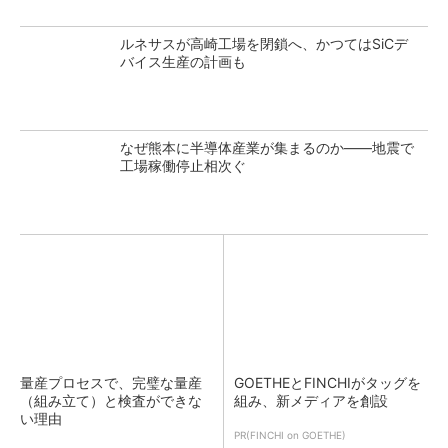
ルネサスが高崎工場を閉鎖へ、かつてはSiCデ
バイス生産の計画も
なぜ熊本に半導体産業が集まるのか――地震で
工場稼働停止相次ぐ
量産プロセスで、完璧な量産
GOETHEとFINCHIがタッグを
（組み立て）と検査ができな
組み、新メディアを創設
い理由
PR(FINCHI on GOETHE)