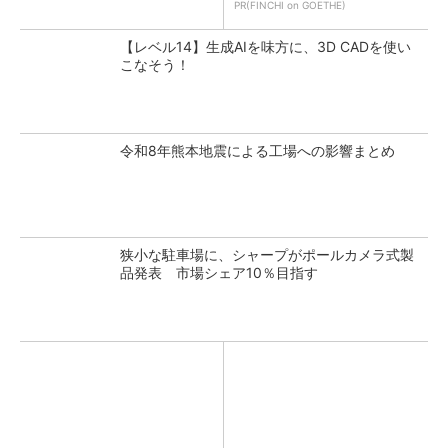
PR(FINCHI on GOETHE)
【レベル14】生成AIを味方に、3D CADを使い
こなそう！
令和8年熊本地震による工場への影響まとめ
狭小な駐車場に、シャープがポールカメラ式製
品発表 市場シェア10％目指す