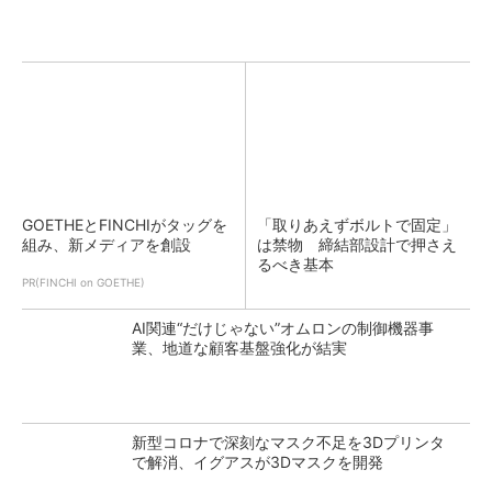
GOETHEとFINCHIがタッグを
「取りあえずボルトで固定」
組み、新メディアを創設
は禁物 締結部設計で押さえ
るべき基本
PR(FINCHI on GOETHE)
AI関連“だけじゃない”オムロンの制御機器事
業、地道な顧客基盤強化が結実
新型コロナで深刻なマスク不足を3Dプリンタ
で解消、イグアスが3Dマスクを開発