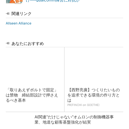
げ──Qualcomm陣営に対抗か
関連リンク
Allseen Alliance
あなたにおすすめ
「取りあえずボルトで固定」
【西野亮廣】つくりたいもの
は禁物 締結部設計で押さえ
を追求できる環境の作り方と
るべき基本
は
PR(FINCHI on GOETHE)
AI関連“だけじゃない”オムロンの制御機器事
業、地道な顧客基盤強化が結実