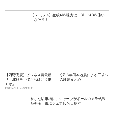
【レベル14】生成AIを味方に、3D CADを使い
こなそう！
【西野亮廣】ビジネス書最新
令和8年熊本地震による工場へ
刊『北極星 僕たちはどう働
の影響まとめ
くか』
PR(FINCHI on GOETHE)
狭小な駐車場に、シャープがポールカメラ式製
品発表 市場シェア10％目指す