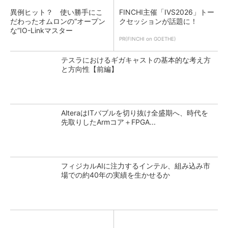
異例ヒット？ 使い勝手にこ
FINCHI主催「IVS2026」トー
だわったオムロンの“オープン
クセッションが話題に！
な”IO-Linkマスター
PR(FINCHI on GOETHE)
テスラにおけるギガキャストの基本的な考え方
と方向性【前編】
AlteraはITバブルを切り抜け全盛期へ、時代を
先取りしたArmコア＋FPGA...
フィジカルAIに注力するインテル、組み込み市
場での約40年の実績を生かせるか