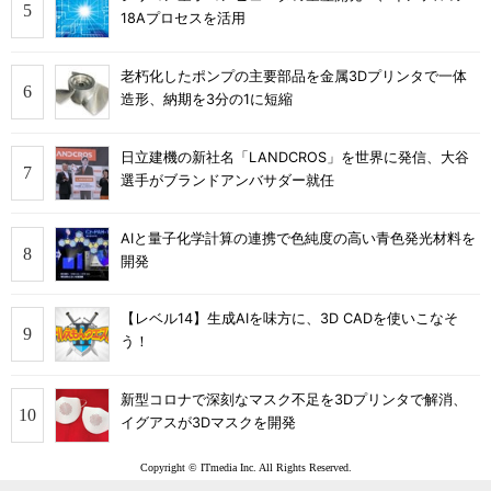
18Aプロセスを活用
老朽化したポンプの主要部品を金属3Dプリンタで一体
造形、納期を3分の1に短縮
日立建機の新社名「LANDCROS」を世界に発信、大谷
選手がブランドアンバサダー就任
AIと量子化学計算の連携で色純度の高い青色発光材料を
開発
【レベル14】生成AIを味方に、3D CADを使いこなそ
う！
新型コロナで深刻なマスク不足を3Dプリンタで解消、
イグアスが3Dマスクを開発
Copyright © ITmedia Inc. All Rights Reserved.