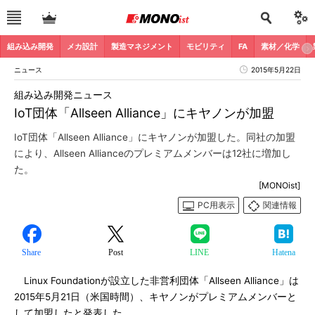
組み込み開発
メカ設計
製造マネジメント
モビリティ
FA
素材／化学
ニュース
2015年5月22日
組み込み開発ニュース
IoT団体「Allseen Alliance」にキヤノンが加盟
IoT団体「Allseen Alliance」にキヤノンが加盟した。同社の加盟
により、Allseen Allianceのプレミアムメンバーは12社に増加し
た。
[MONOist]
PC用表示
関連情報
Share
Post
LINE
Hatena
Linux Foundationが設立した非営利団体「Allseen Alliance」は
2015年5月21日（米国時間）、キヤノンがプレミアムメンバーと
して加盟したと発表した。