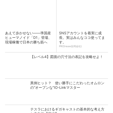
あえて歩かせない――準国産
SNSアカウントを着実に成
ヒューマノイド「D1」登場、
長。実はみんなココ使ってま
現場稼働で日本の勝ち筋へ
す。
PR(Dreaw合同会社)
【レベル4】図面の穴寸法の表記を攻略せよ！
異例ヒット？ 使い勝手にこだわったオムロン
の“オープンな”IO-Linkマスター
テスラにおけるギガキャストの基本的な考え方