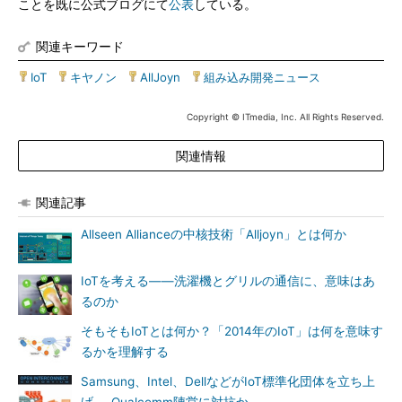
ことを既に公式ブログにて
公表
している。
関連キーワード
IoT
|
キヤノン
|
AllJoyn
|
組み込み開発ニュース
Copyright © ITmedia, Inc. All Rights Reserved.
関連情報
関連記事
Allseen Allianceの中核技術「Alljoyn」とは何か
IoTを考える――洗濯機とグリルの通信に、意味はあ
るのか
そもそもIoTとは何か？「2014年のIoT」は何を意味す
るかを理解する
Samsung、Intel、DellなどがIoT標準化団体を立ち上