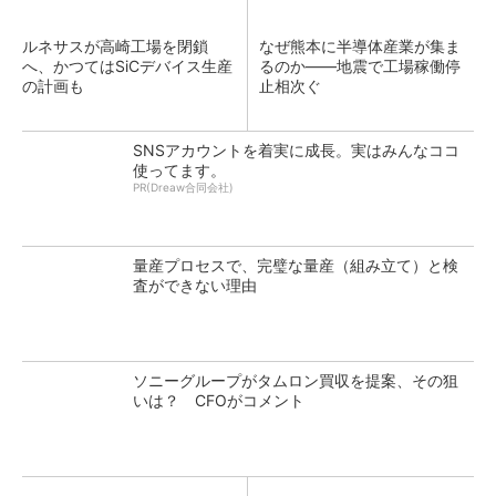
ルネサスが高崎工場を閉鎖
なぜ熊本に半導体産業が集ま
へ、かつてはSiCデバイス生産
るのか――地震で工場稼働停
の計画も
止相次ぐ
SNSアカウントを着実に成長。実はみんなココ
使ってます。
PR(Dreaw合同会社)
量産プロセスで、完璧な量産（組み立て）と検
査ができない理由
ソニーグループがタムロン買収を提案、その狙
いは？ CFOがコメント