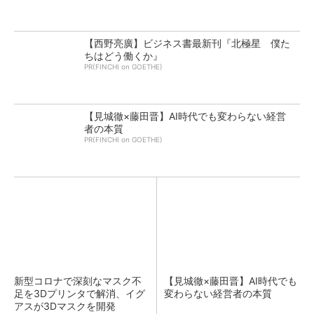
【西野亮廣】ビジネス書最新刊『北極星 僕た
ちはどう働くか』
PR(FINCHI on GOETHE)
【見城徹×藤田晋】AI時代でも変わらない経営
者の本質
PR(FINCHI on GOETHE)
新型コロナで深刻なマスク不
【見城徹×藤田晋】AI時代でも
足を3Dプリンタで解消、イグ
変わらない経営者の本質
アスが3Dマスクを開発