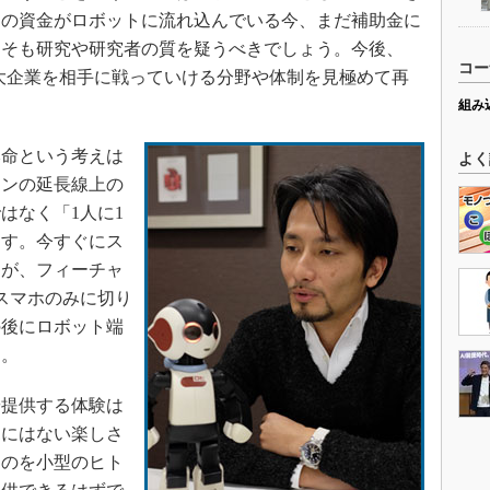
中の資金がロボットに流れ込んでいる今、まだ補助金に
もそも研究や研究者の質を疑うべきでしょう。今後、
コー
界の巨大企業を相手に戦っていける分野や体制を見極めて再
組み
命という考えは
よく
ォンの延長線上の
はなく「1人に1
ます。今すぐにス
んが、フィーチャ
スマホのみに切り
の後にロボット端
す。
提供する体験は
ホにはない楽しさ
ものを小型のヒト