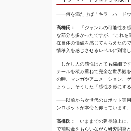
――何を満たせば「キラーハード
高橋氏：
「ジャンルの可能性を感じ
な部分も多かったですが、“これを
在自体の価値を感じてもらえたの
情移入を感じさせるレベルに到達
しかし人の感性はとても繊細です
テールを積み重ねて完全な世界観
の時、マンガやアニメーション、
ょうし、そうした「感性を形にす
――以前から次世代のロボット実用
ンロボットが本命と仰っています
高橋氏：
いままでの延長線上に、
で補助金をもらいながら研究開発