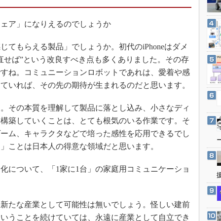
3Dプリンタ
産業オープンネット展
デジタルツインとCAE
ウェア」になりえるのでしょうか
S＆OP
てもらえる製品」でしょうか。初代のiPhoneはダメ
インダストリー4.0
直せば”という改良すべき点も多くありました。その存
イノベーション
ですね。コミュニーションロボットであれは、愛着や感
製造業ビッグデータ
していれば、その先の期待が生まれるのだと思います。
メイドインジャパン
。その本質を理解して製品に落とし込み、小さなディ
植物工場
を構築していくことは、とても根気のいる作業です。そ
知財マネジメント
ゲーム、キャラクタなどで培った感性を応用できるでし
海外生産
る」ことは日本人の得意な領域だと思います。
グローバル設計・開発
化について、「1家に1台」の家庭用コミュニケーショ
制御セキュリティ
。
新型コロナへの対応
新たな産業として可能性は無いでしょう。怪しい建前
ということを続けていては、永遠に産業として自立でき