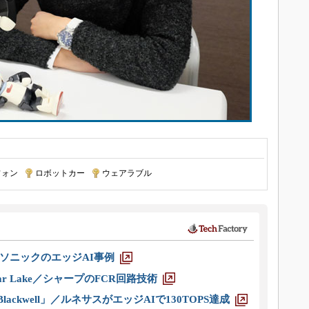
フォン
|
ロボットカー
|
ウェアラブル
ソニックのエッジAI事例
r Lake／シャープのFCR回路技術
ackwell」／ルネサスがエッジAIで130TOPS達成