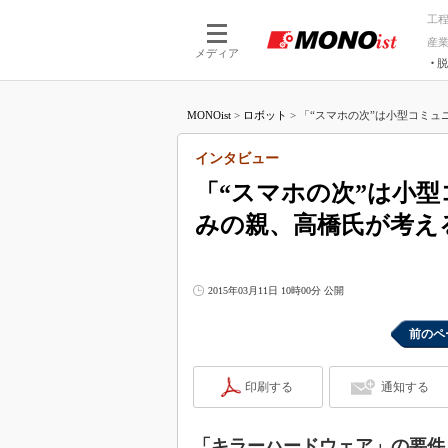
工
産
メディア
脱
つながる技術
AI×技術
MONOist
>
ロボット
>
「“スマホの次”は小型コミュニ
つながる工場
AI×設備
つながるサービ
Physical
インタビュー
「“スマホの次”は小
みの親、高橋氏が考え
2015年03月11日 10時00分 公開
前のペ
印刷する
通知する
「キラーハードウェア」の要件