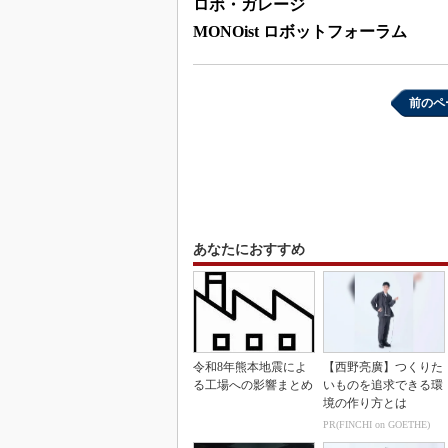
ロボ・ガレージ
MONOist ロボットフォーラム
前のペ
あなたにおすすめ
令和8年熊本地震によ
【西野亮廣】つくりた
る工場への影響まとめ
いものを追求できる環
境の作り方とは
PR(FINCHI on GOETHE)