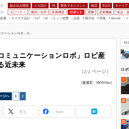
程別：
組み込み開発
メカ設計
製造マネジメント
物流
R＆D
キャリア
FA
業別：
モビリティ
素材／化学
医療機器
ロボット
電機
産業機械
食品・
炭素
サステナ設計
エッジ逆襲
品質
展示会
特集
メ
IoT
AI
ebook
伝承
組み込み開発
CEATEC
読者調査まとめ
編集後記
ケーションロボ」ロ...
JIMTOF
保全
メカ設計
つながるクルマ
組込み/エッジ コンピューティング
ス
 AI
製造マネジメント
5G
展＆IoT/5Gソリューション展
VR／AR
FA
型コミュニケーションロボ」ロビ産
IIFES
モビリティ
フィールドサービス
る近未来
国際ロボット展
素材／化学
FPGA
ロボ
（2/2 ページ）
ジャパンモビリティショー
組み込み画像技術
TECHNO-FRONTIER
[
渡邊宏
，
MONOist
]
組み込みモデリング
人テク展
Windows Embedded
ージへ
1
|
2
スマート工場EXPO
車載ソフト開発
EdgeTech+
見る
Share
ISO26262
日本ものづくりワールド
無償設計ツール
AUTOMOTIVE WORLD