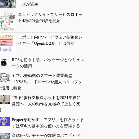
ーズが誕生
東京ビッグサイトでサービスロボッ
ト4種の実証実験を開始
ロボット向けハードウェア抽象化レ
イヤー「OpenEL 2.0」とは何か
ROSを使う手順、パッケージとシミュレ
ータの活用
ヤマハ発動機のスマート農業基盤
「YSAP」、ドローンや無人ヘリコプタ
ー活用に特化
“着る”歩行支援ロボットを2021年夏に
発売へ、人の動作を見極めて正しく支
援
Pepperを動かす「アプリ」を作ろう～ま
ずはSDKの基本的な使い方を習得する
産総研ベンチャーが双腕ロボで「ピペ