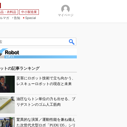
薬品・衣料品
中小製造業
マイページ
ルマガ
告知
Special
ットの記事ランキング
災害にロボット技術で立ち向かう、
レスキューロボットの現在と未来
油圧ならトン単位の力も出せる、ブ
リヂストンのゴム人工筋肉
驚異的な演算／運動性能を兼ね備え
た次世代犬型ロボ「PUDU D5」シリ