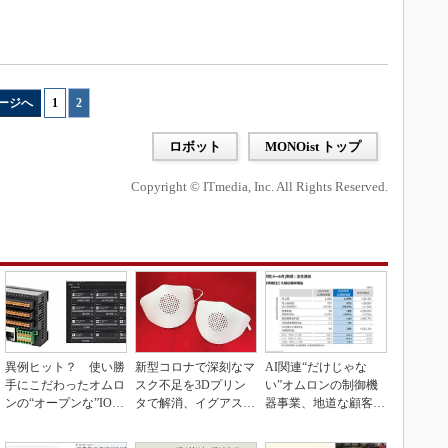
ージへ
1
|
2
ロボット
MONOist トップ
Copyright © ITmedia, Inc. All Rights Reserved.
異例ヒット？ 使い勝
新型コロナで深刻なマ
AI関連“だけじゃな
手にこだわったオムロ
スク不足を3Dプリン
い”オムロンの制御機
ンの“オープンな”IO-L
タで解消、イグアスが
器事業、地道な顧客基
inkマスター
3Dマスクを開発
盤強化が結実