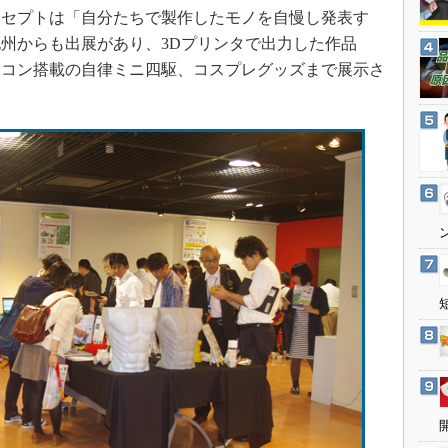
3Dプリンタ
ンセプトは「自分たちで製作したモノを自慢し発表す
産業オープンネット展
デジタルツインとCAE
州からも出展があり、3Dプリンタで出力した作品
イコン搭載の自律ミニ四駆、コスプレグッズまで展示さ
S＆OP
インダストリー4.0
イノベーション
製造業ビッグデータ
メイドインジャパン
植物工場
知財マネジメント
海外生産
グローバル設計・開発
制御セキュリティ
新型コロナへの対応