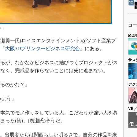
コー
」。
MO
勇一氏(ロイスエンタテインメント)がソフト産業プ
る
「大阪3Dプリンタービジネス研究会」
にある。
サス
ているが、なかなかビジネスに結びつくプロジェクトがス
はなく、完成品を作らないことには先に進まない。
いるのかな？」
デジ
みよう」
VR
本気でモノ作りをしている人、こだわりが強い人を募
った(笑)」(廣瀬氏)そうだ。
"。出展者たちは関西らしい明るさで、自分の作品を来