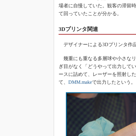
場者に自慢していた。観客の滞留
て回っていたことが分かる。
3Dプリンタ関連
デザイナーによる3Dプリンタ作
幾重にも重なる多層球や小さなリ
ぎ目がなく「どうやって出力して
ースに詰めて、レーザーを照射し
て、
DMM.make
で出力したという。