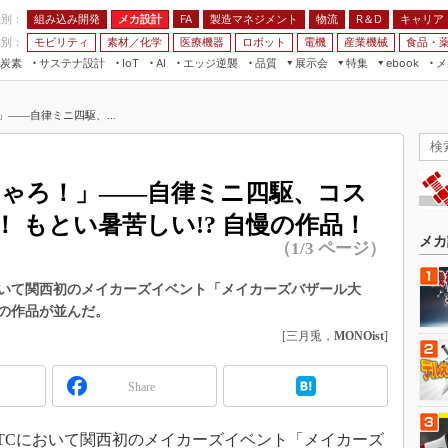
程別：
組み込み開発
メカ設計
製造マネジメント
物流
R＆D
キャリア
FA
業別：
モビリティ
素材／化学
医療機器
ロボット
電機
産業機械
食品・
炭素
サステナ設計
エッジ逆襲
品質
展示会
特集
メ
IoT
AI
ebook
伝承
組み込み開発
CEATEC
読者調査まとめ
編集後記
――自律ミニ四駆、...
JIMTOF
保全
メカ設計
つながるクルマ
組込み/エッジ コンピューティング
ス
 AI
製造マネジメント
5G
展＆IoT/5Gソリューション展
VR／AR
FA
しゃろ！」――自律ミニ四駆、コス
IIFES
モビリティ
フィールドサービス
 もとい暑苦しい!? 自慢の作品！
国際ロボット展
素材／化学
FPGA
メカ
（1/3 ページ）
ジャパンモビリティショー
組み込み画像技術
TECHNO-FRONTIER
TCにおいて関西初のメイカーズイベント「メイカーズバザール大
組み込みモデリング
いの作品が並んだ。
人テク展
Windows Embedded
[三月兎，
MONOist
]
スマート工場EXPO
車載ソフト開発
EdgeTech+
Share
ISO26262
日本ものづくりワールド
無償設計ツール
AUTOMOTIVE WORLD
南港ATCにおいて関西初のメイカーズイベント「メイカーズ