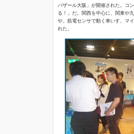
バザール大阪」が開催された。コ
る！」だ。関西を中心に、関東や九
や、筋電センサで動く車いす、マ
れた。