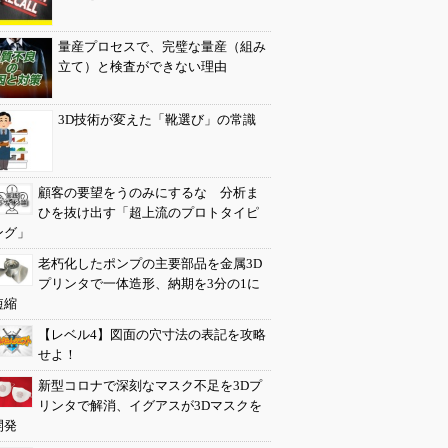
量産プロセスで、完璧な量産（組み
立て）と検査ができない理由
3D技術が変えた「靴選び」の常識
顧客の要望をうのみにするな 分析ま
ひを抜け出す「超上流のプロトタイピ
ング」
老朽化したポンプの主要部品を金属3D
プリンタで一体造形、納期を3分の1に
短縮
【レベル4】図面の穴寸法の表記を攻略
せよ！
新型コロナで深刻なマスク不足を3Dプ
リンタで解消、イグアスが3Dマスクを
開発