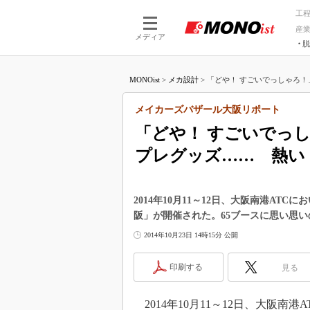
工
産
メディア
脱
つながる技術
AI×技術
MONOist
>
メカ設計
>
「どや！ すごいでっしゃろ！」
つながる工場
AI×設備
つながるサービ
Physical
メイカーズバザール大阪リポート
「どや！ すごいでっ
プレグッズ…… 熱い！
2014年10月11～12日、大阪南港A
阪」が開催された。65ブースに思い思
2014年10月23日 14時15分 公開
印刷する
見る
2014年10月11～12日、大阪