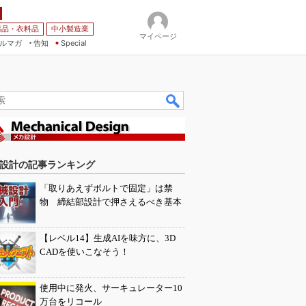
薬品・衣料品
中小製造業
マイページ
ルマガ
告知
Special
設計の記事ランキング
「取りあえずボルトで固定」は禁
物 締結部設計で押さえるべき基本
【レベル14】生成AIを味方に、3D
CADを使いこなそう！
使用中に発火、サーキュレーター10
万台をリコール