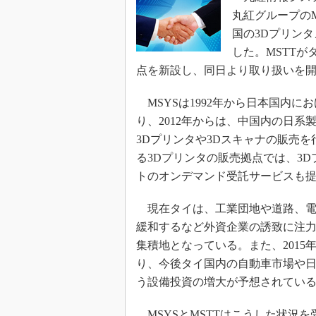
丸紅グループのMaru
国の3Dプリンタ
した。MSTT
点を新設し、同日より取り扱いを
MSYSは1992年から日本国内におけ
り、2012年からは、中国内の日
3Dプリンタや3Dスキャナの販売を
る3Dプリンタの販売拠点では、3
トのオンデマンド受託サービスも
現在タイは、工業団地や道路、電
緩和するなど外資企業の誘致に注
集積地となっている。また、2015
り、今後タイ国内の自動車市場や
う設備投資の増大が予想されてい
MSYSとMSTTはこうした状況