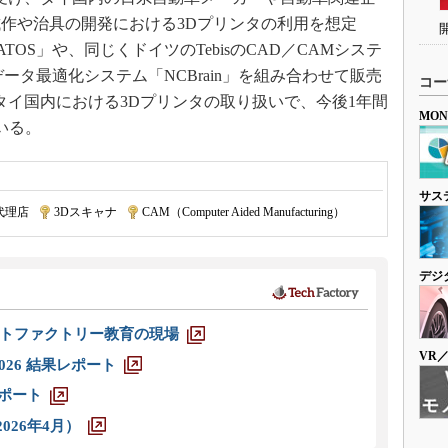
作や治具の開発における3Dプリンタの利用を想定
TOS」や、同じくドイツのTebisのCAD／CAMシステ
NCデータ最適化システム「NCBrain」を組み合わせて販売
コー
はタイ国内における3Dプリンタの取り扱いで、今後1年間
MO
いる。
サス
代理店
|
3Dスキャナ
|
CAM（Computer Aided Manufacturing）
デジ
トファクトリー教育の現場
VR
026 結果レポート
レポート
026年4月）