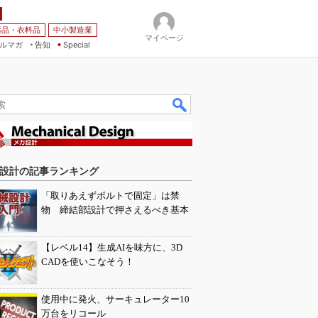
薬品・衣料品
中小製造業
マイページ
ルマガ
告知
Special
設計の記事ランキング
「取りあえずボルトで固定」は禁
物 締結部設計で押さえるべき基本
【レベル14】生成AIを味方に、3D
CADを使いこなそう！
使用中に発火、サーキュレーター10
万台をリコール