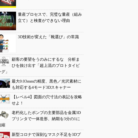
量産プロセスで、完璧な量産（組み
立て）と検査ができない理由
3D技術が変えた「靴選び」の常識
顧客の要望をうのみにするな 分析ま
ひを抜け出す「超上流のプロトタイピ
ング」
最大0.03mmの精度、黒色／光沢素材に
も対応する4モード3Dスキャナー
【レベル4】図面の穴寸法の表記を攻略
せよ！
老朽化したポンプの主要部品を金属3D
プリンタで一体造形、納期を3分の1に
短縮
新型コロナで深刻なマスク不足を3Dプ