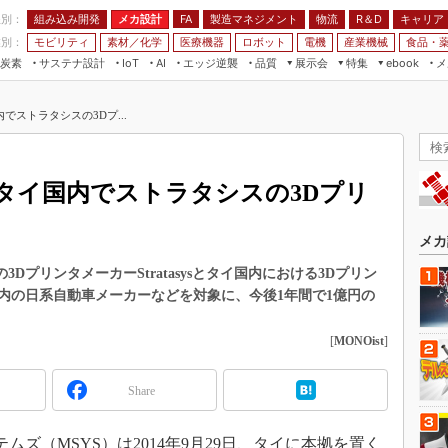
程別：
組み込み開発
メカ設計
製造マネジメント
物流
R＆D
キャリア
FA
業別：
モビリティ
素材／化学
医療機器
ロボット
電機
産業機械
食品・
炭素
サステナ設計
エッジ逆襲
品質
展示会
特集
メ
IoT
AI
ebook
伝承
組み込み開発
CEATEC
読者調査まとめ
編集後記
ストラタシスの3Dプ...
JIMTOF
保全
メカ設計
つながるクルマ
組込み/エッジ コンピューティング
ス
 AI
製造マネジメント
5G
展＆IoT/5Gソリューション展
VR／AR
FA
タイ国内でストラタシスの3Dプリ
IIFES
モビリティ
フィールドサービス
国際ロボット展
素材／化学
FPGA
メカ
ジャパンモビリティショー
組み込み画像技術
DプリンタメーカーStratasysとタイ国内における3Dプリン
TECHNO-FRONTIER
内の日系自動車メーカーなどを対象に、今後1年間で1億円の
組み込みモデリング
人テク展
Windows Embedded
[
MONOist
]
スマート工場EXPO
車載ソフト開発
EdgeTech+
Share
ISO26262
日本ものづくりワールド
無償設計ツール
AUTOMOTIVE WORLD
ズ（MSYS）は2014年9月29日、タイに本拠を置く