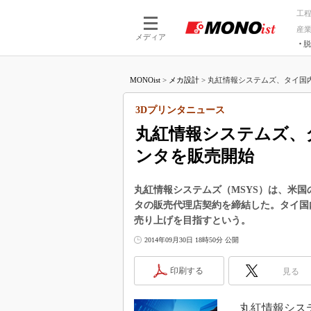
工
産
メディア
脱
つながる技術
AI×技術
MONOist
>
メカ設計
>
丸紅情報システムズ、タイ国内で
つながる工場
AI×設備
つながるサービ
Physical
3Dプリンタニュース
丸紅情報システムズ、
ンタを販売開始
丸紅情報システムズ（MSYS）は、米国の3
タの販売代理店契約を締結した。タイ国
売り上げを目指すという。
2014年09月30日 18時50分 公開
印刷する
見る
丸紅情報システム