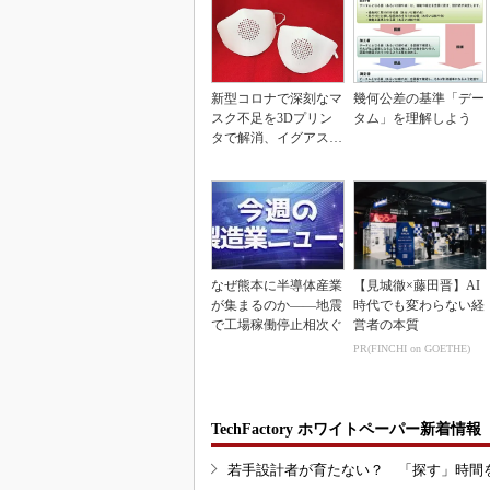
新型コロナで深刻なマ
幾何公差の基準「デー
スク不足を3Dプリン
タム」を理解しよう
タで解消、イグアスが
3Dマスクを開発
なぜ熊本に半導体産業
【見城徹×藤田晋】AI
が集まるのか――地震
時代でも変わらない経
で工場稼働停止相次ぐ
営者の本質
PR(FINCHI on GOETHE)
TechFactory ホワイトペーパー新着情報
若手設計者が育たない？ 「探す」時間