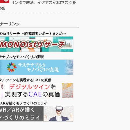
リンタで解消、イグアスが3Dマスクを
開発
ナーリンク
NOistリサーチ ～読者調査レポートまとめ～
テナブルなモノづくりの実現
タルツインを実現するCAEの真価
／ARが描くモノづくりのミライ