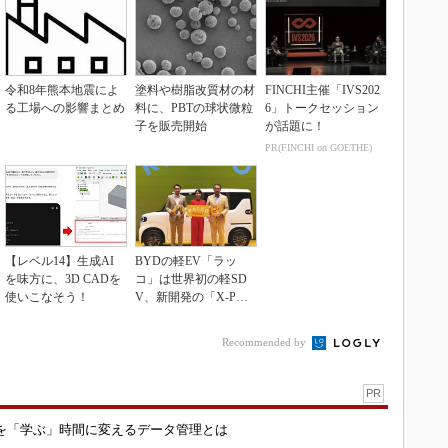
令和8年熊本地震によ
塗料や樹脂改質材の材
FINCHI主催「IVS202
る工場への影響まとめ
料に、PBTの球状微粒
6」トークセッション
子を販売開始
が話題に！
PR(FINCHI on GOETHE)
【レベル14】生成AI
BYDの軽EV「ラッ
を味方に、3D CADを
コ」は世界初の軽SD
使いこなそう！
V、新開発の「X-PAC
K」に電動システ...
Recommended by
PR
を「学ぶ」時間に変えるデータ管理とは