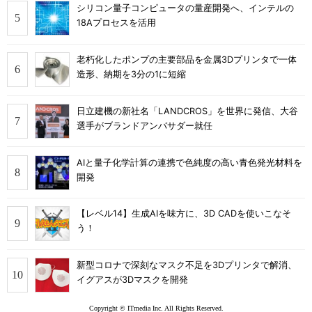
シリコン量子コンピュータの量産開発へ、インテルの
18Aプロセスを活用
老朽化したポンプの主要部品を金属3Dプリンタで一体
造形、納期を3分の1に短縮
日立建機の新社名「LANDCROS」を世界に発信、大谷
選手がブランドアンバサダー就任
AIと量子化学計算の連携で色純度の高い青色発光材料を
開発
【レベル14】生成AIを味方に、3D CADを使いこなそ
う！
新型コロナで深刻なマスク不足を3Dプリンタで解消、
イグアスが3Dマスクを開発
Copyright © ITmedia Inc. All Rights Reserved.