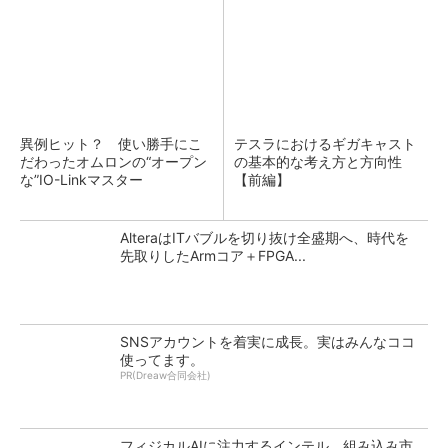
異例ヒット？ 使い勝手にこ
テスラにおけるギガキャスト
だわったオムロンの“オープン
の基本的な考え方と方向性
な”IO-Linkマスター
【前編】
AlteraはITバブルを切り抜け全盛期へ、時代を
先取りしたArmコア＋FPGA...
SNSアカウントを着実に成長。実はみんなココ
使ってます。
PR(Dreaw合同会社)
フィジカルAIに注力するインテル、組み込み市