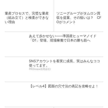
量産プロセスで、完璧な量産
ソニーグループがタムロン買
（組み立て）と検査ができな
収を提案、その狙いは？ CF
い理由
Oがコメント
あえて歩かせない――準国産ヒューマノイド
「D1」登場、現場稼働で日本の勝ち筋へ
SNSアカウントを着実に成長。実はみんなココ
使ってます。
PR(Dreaw合同会社)
【レベル4】図面の穴寸法の表記を攻略せよ！