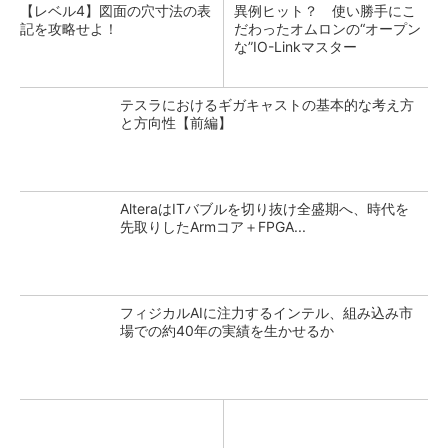
【レベル4】図面の穴寸法の表
異例ヒット？ 使い勝手にこ
記を攻略せよ！
だわったオムロンの“オープン
な”IO-Linkマスター
テスラにおけるギガキャストの基本的な考え方
と方向性【前編】
AlteraはITバブルを切り抜け全盛期へ、時代を
先取りしたArmコア＋FPGA...
フィジカルAIに注力するインテル、組み込み市
場での約40年の実績を生かせるか