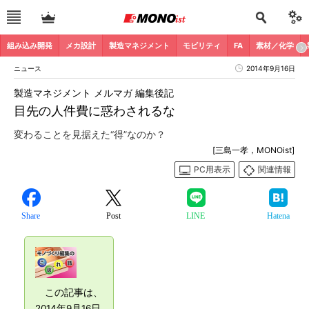
組み込み開発
メカ設計
製造マネジメント
モビリティ
FA
素材／化学
ニュース
2014年9月16日
製造マネジメント メルマガ 編集後記
目先の人件費に惑わされるな
変わることを見据えた“得”なのか？
[三島一孝，MONOist]
PC用表示
関連情報
Share
Post
LINE
Hatena
この記事は、
2014年9月16日