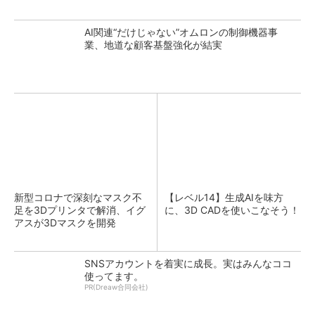
AI関連“だけじゃない”オムロンの制御機器事
業、地道な顧客基盤強化が結実
新型コロナで深刻なマスク不
【レベル14】生成AIを味方
足を3Dプリンタで解消、イグ
に、3D CADを使いこなそう！
アスが3Dマスクを開発
SNSアカウントを着実に成長。実はみんなココ
使ってます。
PR(Dreaw合同会社)