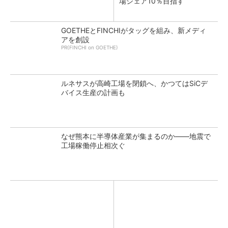
場シェア10％目指す
GOETHEとFINCHIがタッグを組み、新メディ
アを創設
PR(FINCHI on GOETHE)
ルネサスが高崎工場を閉鎖へ、かつてはSiCデ
バイス生産の計画も
なぜ熊本に半導体産業が集まるのか――地震で
工場稼働停止相次ぐ