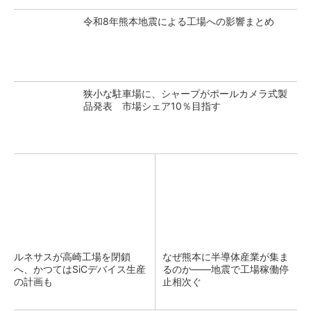
令和8年熊本地震による工場への影響まとめ
狭小な駐車場に、シャープがポールカメラ式製
品発表 市場シェア10％目指す
ルネサスが高崎工場を閉鎖
なぜ熊本に半導体産業が集ま
へ、かつてはSiCデバイス生産
るのか――地震で工場稼働停
の計画も
止相次ぐ