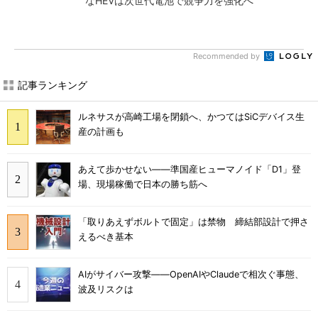
なHEVは次世代電池で競争力を強化へ
Recommended by
記事ランキング
ルネサスが高崎工場を閉鎖へ、かつてはSiCデバイス生
産の計画も
あえて歩かせない――準国産ヒューマノイド「D1」登
場、現場稼働で日本の勝ち筋へ
「取りあえずボルトで固定」は禁物 締結部設計で押さ
えるべき基本
AIがサイバー攻撃――OpenAIやClaudeで相次ぐ事態、
波及リスクは