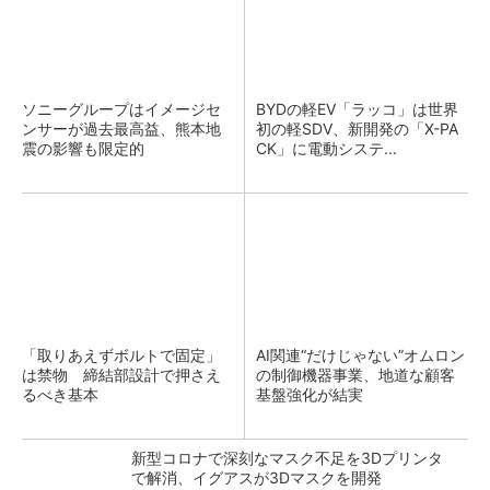
ソニーグループはイメージセ
BYDの軽EV「ラッコ」は世界
ンサーが過去最高益、熊本地
初の軽SDV、新開発の「X-PA
震の影響も限定的
CK」に電動システ...
「取りあえずボルトで固定」
AI関連“だけじゃない”オムロン
は禁物 締結部設計で押さえ
の制御機器事業、地道な顧客
るべき基本
基盤強化が結実
新型コロナで深刻なマスク不足を3Dプリンタ
で解消、イグアスが3Dマスクを開発