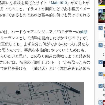
3Dプリンタ
舞いな看板を掲げたサイト「
Make1010
」が立ち上が
産業オープンネット展
年8月上旬のこと。イラストや図面などである程度イメー
デジタルツインとCAE
以内にできるものであれば基本的に何でも受けてくれる
S＆OP
インダストリー4.0
イノベーション
のは、ハードウェアエンジニア／3Dモデラーの
仙頭
にフリーランスとして活動を開始したばかりなのですが、
製造業ビッグデータ
で宣伝しても、まず自分に何ができるのか“人に見せら
メイドインジャパン
と思うんです。事業を本格的にやっていくためにも、
植物工場
もらいたいと思い、この取り組みに挑戦しようと踏み切
知財マネジメント
の“1010”は、名前の“仙頭（セントー）”から取ったもの
海外生産
勢いで依頼を受ける」（仙頭氏）という意気込みも込めら
グローバル設計・開発
制御セキュリティ
新型コロナへの対応