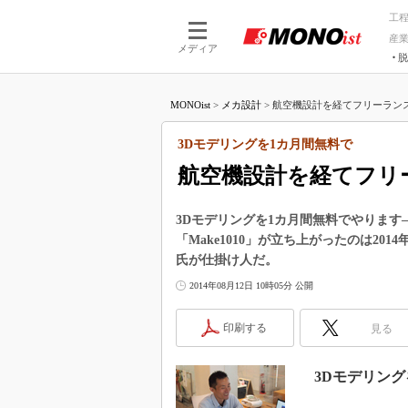
工
産
メディア
脱
つながる技術
AI×技術
MONOist
>
メカ設計
>
航空機設計を経てフリーランス
つながる工場
AI×設備
つながるサービ
Physical
3Dモデリングを1カ月間無料で
航空機設計を経てフリ
3Dモデリングを1カ月間無料でやりま
「Make1010」が立ち上がったのは2
氏が仕掛け人だ。
2014年08月12日 10時05分 公開
印刷する
見る
3Dモデリン