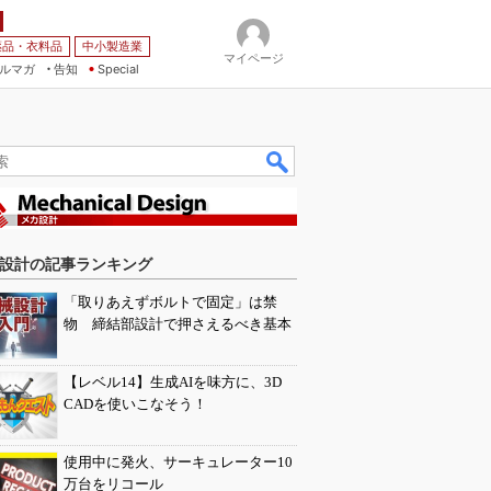
薬品・衣料品
中小製造業
マイページ
ルマガ
告知
Special
設計の記事ランキング
「取りあえずボルトで固定」は禁
物 締結部設計で押さえるべき基本
【レベル14】生成AIを味方に、3D
CADを使いこなそう！
使用中に発火、サーキュレーター10
万台をリコール