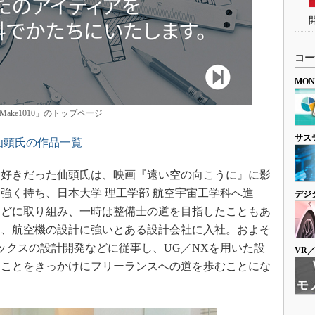
コー
MO
Make1010」のトップページ
サス
仙頭氏の作品一覧
好きだった仙頭氏は、映画『遠い空の向こうに』に影
強く持ち、日本大学 理工学部 航空宇宙工学科へ進
デジ
などに取り組み、一時は整備士の道を目指したこともあ
じ、航空機の設計に強いとある設計会社に入社。およそ
ックスの設計開発などに従事し、UG／NXを用いた設
VR
たことをきっかけにフリーランスへの道を歩むことにな