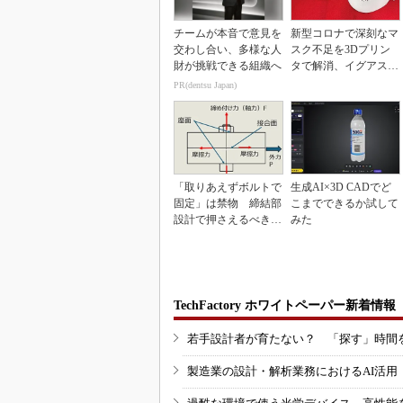
チームが本音で意見を
新型コロナで深刻なマ
交わし合い、多様な人
スク不足を3Dプリン
財が挑戦できる組織へ
タで解消、イグアスが
3Dマスクを開発
PR(dentsu Japan)
「取りあえずボルトで
生成AI×3D CADでど
固定」は禁物 締結部
こまでできるか試して
設計で押さえるべき基
みた
本
TechFactory ホワイトペーパー新着情報
若手設計者が育たない？ 「探す」時間
製造業の設計・解析業務におけるAI活