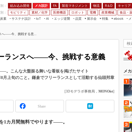
程別：
組み込み開発
メカ設計
製造マネジメント
物流
R＆D
キャリア
FA
業別：
モビリティ
素材／化学
医療機器
ロボット
電機
産業機械
食品・
炭素
サステナ設計
エッジ逆襲
品質
展示会
特集
メ
IoT
AI
ebook
伝承
組み込み開発
CEATEC
読者調査まとめ
編集後記
へ――今、挑戦する意...
JIMTOF
保全
メカ設計
つながるクルマ
組込み/エッジ コンピューティング
ス
 AI
製造マネジメント
5G
展＆IoT/5Gソリューション展
VR／AR
FA
ーランスへ――今、挑戦する意義
IIFES
モビリティ
フィールドサービス
国際ロボット展
素材／化学
FPGA
す――。こんな大盤振る舞いな看板を掲げたサイト
メカ
ジャパンモビリティショー
014年8月上旬のこと。鎌倉でフリーランスとして活動する仙頭邦章
組み込み画像技術
TECHNO-FRONTIER
組み込みモデリング
[3Dモデラボ事務局，
MONOist
]
人テク展
Windows Embedded
スマート工場EXPO
Share
車載ソフト開発
EdgeTech+
ISO26262
日本ものづくりワールド
グを1カ月間無料でやります――。
無償設計ツール
AUTOMOTIVE WORLD