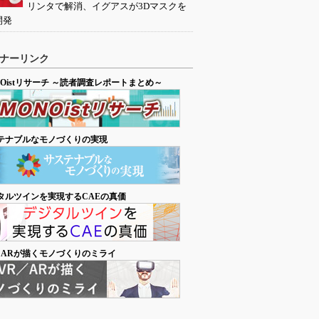
リンタで解消、イグアスが3Dマスクを
開発
ナーリンク
NOistリサーチ ～読者調査レポートまとめ～
テナブルなモノづくりの実現
タルツインを実現するCAEの真価
／ARが描くモノづくりのミライ