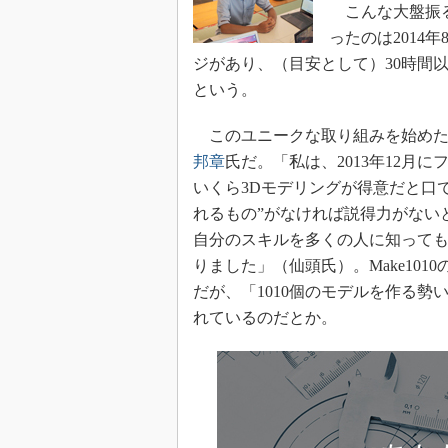
こんな大盤振る
ったのは2014
ジがあり、（目安として）30時間
という。
このユニークな取り組みを始めた
邦章
氏だ。「私は、2013年12月
いくら3Dモデリングが得意だと口
れるもの”がなければ説得力がない
自分のスキルを多くの人に知って
りました」（仙頭氏）。Make1010
だが、「1010個のモデルを作る
れているのだとか。