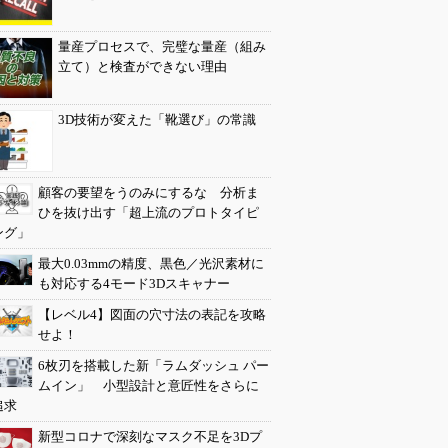
量産プロセスで、完璧な量産（組み
立て）と検査ができない理由
3D技術が変えた「靴選び」の常識
顧客の要望をうのみにするな 分析ま
ひを抜け出す「超上流のプロトタイピ
ング」
最大0.03mmの精度、黒色／光沢素材に
も対応する4モード3Dスキャナー
【レベル4】図面の穴寸法の表記を攻略
せよ！
6枚刃を搭載した新「ラムダッシュ パー
ムイン」 小型設計と意匠性をさらに
追求
新型コロナで深刻なマスク不足を3Dプ