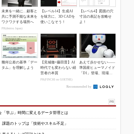
未来を一緒に…顧客と
【レベル14】生成AI
【レベル4】図面の穴
共に予測不能な未来を
を味方に、3D CADを
寸法の表記を攻略せ
ワクワクする場所へ
使いこなそう！
よ！
PR(dentsu Japan)
幾何公差の基準「デー
【見城徹×藤田晋】AI
あえて歩かせない――
タム」を理解しよう
時代でも変わらない経
準国産ヒューマノイド
営者の本質
「D1」登場、現場稼
働で日本の勝ち筋へ
PR(FINCHI on GOETHE)
Recommended by
PR
を「学ぶ」時間に変えるデータ管理とは
用 課題のトップは「技術やスキル不足」