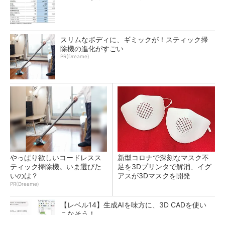
スリムなボディに、ギミックが！スティック掃
除機の進化がすごい
PR(Dreame)
やっぱり欲しいコードレスス
新型コロナで深刻なマスク不
ティック掃除機。いま選びた
足を3Dプリンタで解消、イグ
いのは？
アスが3Dマスクを開発
PR(Dreame)
【レベル14】生成AIを味方に、3D CADを使い
こなそう！