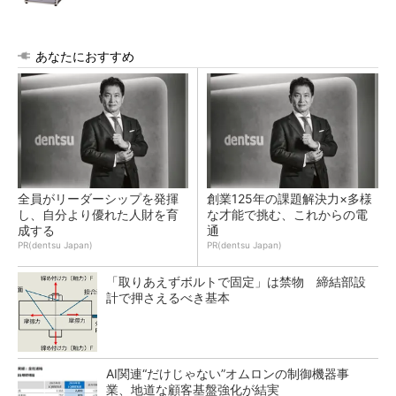
あなたにおすすめ
全員がリーダーシップを発揮
創業125年の課題解決力×多様
し、自分より優れた人財を育
な才能で挑む、これからの電
成する
通
PR(dentsu Japan)
PR(dentsu Japan)
「取りあえずボルトで固定」は禁物 締結部設
計で押さえるべき基本
AI関連“だけじゃない”オムロンの制御機器事
業、地道な顧客基盤強化が結実