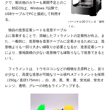
クで、順次他のカラーも展開予定とのこ
と。対応OSは、Windows 7以降で、
USBケーブルでPCと接続して利用す
る。
パーソナル3Dプリンタ「遊作
くん」
独自の造形定着シートを造形テーブル
上に装着することで、溶融したフィラメントの定着性が向上。ま
た、一般的に、造形物を造形テーブルに定着させるためには、造
形物よりも一回り大きい縁取りが必要となるが、造形定着シート
により、接地面積の少ない造形物でも縁取りなしで造形できると
いう。
フィラメントは、トウモロコシなどの植物を主原料とし、反り
が少なく、高度な造形が可能なリール状PLAフィラメントを採用
（250g／直径1.75mm）。白、赤、黒、青、黄、蛍光緑、蛍光オ
レンジ、透明、グレーの9色をラインアップする。