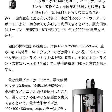
ニッポーは2014年7月30日、パーソナル3Dプ
リンタ「
遊作くん
」を同年8月8日より販売する
と発表した（出荷は1カ月程度後になる見込
み）。国内生産による高い品質と日本語対応のソフトウェア、サ
ポートにより、初心者でも安心して利用できるという。販売価格
はオープン（実売7万～8万円程度）で、年間2000台の販売を見
込む。
独自の機構設計を採用し、本体サイズ250×300×350mm、重
さ8kg（消耗品、ACアダプターなどは除く）と小型・省スペース
化を実現（フィラメントは本体上部に装着）。対応するフィラメ
ント素材はPLA（ポリ乳酸）で、熱溶解積層（FDM）方式を採用
する。
最小積層ピッチは0.05mm、最大積層
ピッチは0.5mm。造形駆動機構部分に
高精度なメカニカル部品を採用したこと
で、滑らかできめ細やかな積層面を実現
できるという。最大造形サイズは、
100×100×100mm。本体カラーはブラッ