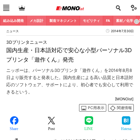
組み込み開発
メカ設計
製造マネジメント
モビリティ
FA
素材／化学
ニュース
2014年7月30日
3Dプリンタニュース
国内生産・日本語対応で安心な小型パーソナル3D
プリンタ「遊作くん」発売
ニッポーは、パーソナル3Dプリンタ「遊作くん」を2014年8月8
日より販売すると発表した。国内生産による高い品質と日本語対
応のソフトウェア、サポートにより、初心者でも安心して利用で
きるという。
[MONOist]
PC用表示
関連情報
Share
Post
LINE
Hatena