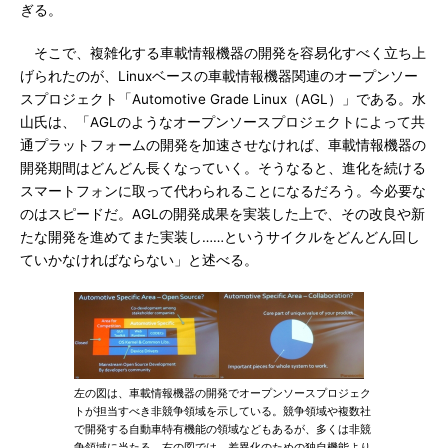
ぎる。
そこで、複雑化する車載情報機器の開発を容易化すべく立ち上
げられたのが、Linuxベースの車載情報機器関連のオープンソー
スプロジェクト「Automotive Grade Linux（AGL）」である。水
山氏は、「AGLのようなオープンソースプロジェクトによって共
通プラットフォームの開発を加速させなければ、車載情報機器の
開発期間はどんどん長くなっていく。そうなると、進化を続ける
スマートフォンに取って代わられることになるだろう。今必要な
のはスピードだ。AGLの開発成果を実装した上で、その改良や新
たな開発を進めてまた実装し……というサイクルをどんどん回し
ていかなければならない」と述べる。
左の図は、車載情報機器の開発でオープンソースプロジェク
トが担当すべき非競争領域を示している。競争領域や複数社
で開発する自動車特有機能の領域などもあるが、多くは非競
争領域に当たる。右の図では、差異化のための独自機能より