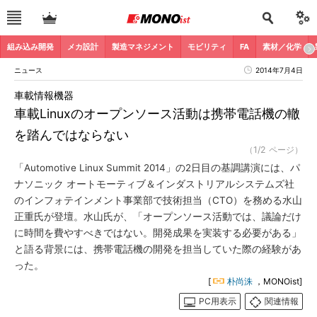
組み込み開発
メカ設計
製造マネジメント
モビリティ
FA
素材／化学
ニュース
2014年7月4日
車載情報機器
車載Linuxのオープンソース活動は携帯電話機の轍
を踏んではならない
（1/2 ページ）
「Automotive Linux Summit 2014」の2日目の基調講演には、パ
ナソニック オートモーティブ＆インダストリアルシステムズ社
のインフォテインメント事業部で技術担当（CTO）を務める水山
正重氏が登壇。水山氏が、「オープンソース活動では、議論だけ
に時間を費やすべきではない。開発成果を実装する必要がある」
と語る背景には、携帯電話機の開発を担当していた際の経験があ
った。
[
朴尚洙
，MONOist]
PC用表示
関連情報