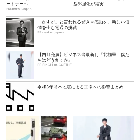
ートナーへ
基盤強化が結実
PR(dentsu Japan)
「さすが」と言われる驚きや感動を。新しい価
値を生む電通の挑戦
PR(dentsu Japan)
【西野亮廣】ビジネス書最新刊『北極星 僕た
ちはどう働くか』
PR(FINCHI on GOETHE)
令和8年熊本地震による工場への影響まとめ