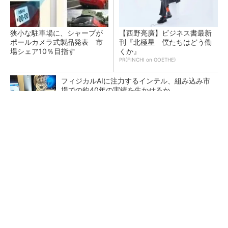
狭小な駐車場に、シャープが
【西野亮廣】ビジネス書最新
ポールカメラ式製品発表 市
刊『北極星 僕たちはどう働
場シェア10％目指す
くか』
PR(FINCHI on GOETHE)
フィジカルAIに注力するインテル、組み込み市
場での約40年の実績を生かせるか
NVIDIAとトヨタ自動車、フィジカルAI活用で車
両／工場／都市を連携
異例ヒット？ 使い勝手にこだわったオムロン
の“オープンな”IO-Linkマスター