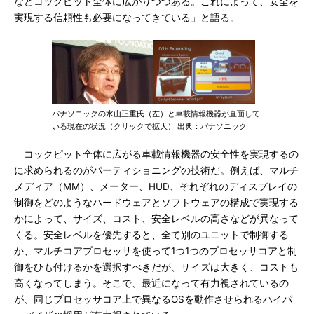
などコックピット全体に広がりつつある。これによって、安全を
実現する信頼性も必要になってきている」と語る。
パナソニックの水山正重氏（左）と車載情報機器が直面して
いる現在の状況（クリックで拡大） 出典：パナソニック
コックピット全体に広がる車載情報機器の安全性を実現するの
に求められるのがパーティショニングの技術だ。例えば、マルチ
メディア（MM）、メーター、HUD、それぞれのディスプレイの
制御をどのようなハードウェアとソフトウェアの構成で実現する
かによって、サイズ、コスト、安全レベルの高さなどが異なって
くる。安全レベルを優先すると、全て別のユニットで制御する
か、マルチコアプロセッサを使って1つ1つのプロセッサコアと制
御をひも付けるかを選択すべきだが、サイズは大きく、コストも
高くなってしまう。そこで、最近になって有力視されているの
が、同じプロセッサコア上で異なるOSを動作させられるハイパ