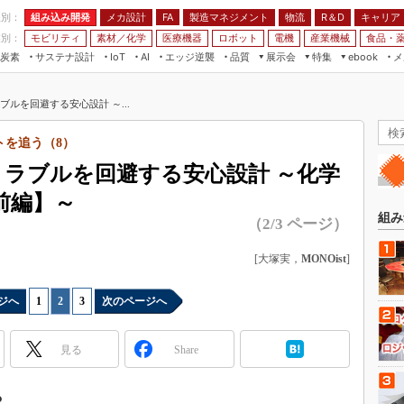
程別：
組み込み開発
メカ設計
製造マネジメント
物流
R＆D
キャリア
FA
業別：
モビリティ
素材／化学
医療機器
ロボット
電機
産業機械
食品・
炭素
サステナ設計
エッジ逆襲
品質
展示会
特集
メ
IoT
AI
ebook
伝承
組み込み開発
CEATEC
読者調査まとめ
編集後記
ルを回避する安心設計 ～...
JIMTOF
保全
メカ設計
つながるクルマ
組込み/エッジ コンピューティング
ス
 AI
製造マネジメント
5G
トを追う（8）
展＆IoT/5Gソリューション展
VR／AR
FA
トラブルを回避する安心設計 ～化学
IIFES
モビリティ
フィールドサービス
前編】～
国際ロボット展
素材／化学
FPGA
組み
（2/3 ページ）
ジャパンモビリティショー
組み込み画像技術
TECHNO-FRONTIER
[大塚実，
MONOist
]
組み込みモデリング
人テク展
Windows Embedded
ジへ
1
|
2
|
3
次のページへ
スマート工場EXPO
車載ソフト開発
EdgeTech+
見る
Share
ISO26262
日本ものづくりワールド
無償設計ツール
AUTOMOTIVE WORLD
？