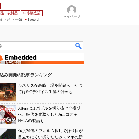
薬品・衣料品
中小製造業
マイページ
ルマガ
告知
Special
込み開発の記事ランキング
ルネサスが高崎工場を閉鎖へ、かつ
てはSiCデバイス生産の計画も
AlteraはITバブルを切り抜け全盛期
へ、時代を先取りしたArmコア＋
FPGAの製品も
強度20倍のフィルム採用で折り目が
目立ちにくい折りたたみスマホの新