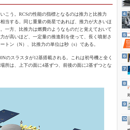
3Dプリンタ
産業オープンネット展
デジタルツインとCAE
いこう。RCSの性能の指標となるのは推力と比推力
S＆OP
に相当する。同じ重量の衛星であれば、推力が大きいほ
る。一方、比推力は燃費のようなものだと覚えておいて
インダストリー4.0
推力が高いほど、一定量の推進剤を使って、長く噴射さ
イノベーション
ートン（N）、比推力の単位は秒（s）である。
製造業ビッグデータ
メイドインジャパン
0Nのスラスタが12基搭載される。これは初号機と全く
場所は、上下の面に4基ずつ、前後の面に2基ずつとな
植物工場
知財マネジメント
海外生産
グローバル設計・開発
制御セキュリティ
新型コロナへの対応