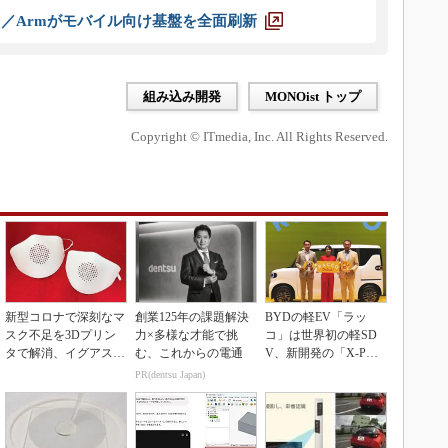
ス／Armがモバイル向け基盤を全面刷新
組み込み開発
MONOist トップ
Copyright © ITmedia, Inc. All Rights Reserved.
新型コロナで深刻なマ
創業125年の課題解決
BYDの軽EV「ラッ
スク不足を3Dプリン
力×多様な才能で挑
コ」は世界初の軽SD
タで解消、イグアスが
む、これからの電通
V、新開発の「X-PAC
3Dマスクを開発
K」に電動システ...
PR(dentsu Japan)