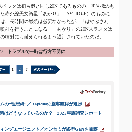
スペックは初号機と同じ20Nであるものの、初号機のも
れた赤外線天文衛星「あかり」（ASTRO-F）のものに
は、長時間の燃焼は必要なかったが、「はやぶさ2」
噴射を行うことになる。「あかり」の20Nスラスタは
間の噴射にも耐えられるよう設計されていたのだ。
ジ
トラブルで一時は行方不明に
ジへ
1
|
2
|
3
次のページへ
ムの“理想郷”／Rapidusの顧客獲得が進捗
策はどうなっているのか？ 2025年版調査レポート
ディングエージェント／オンセミが縦型GaNを披露