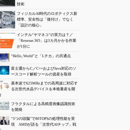
技術
フィジカルAI時代のロボティクス新
標準、安全性は「後付け」でなく
「設計の核心」
インテル“ヤマネコ”の実力は？／
「Renesas 365」は3カ月かかる作業
が1分に
“Hello, World”と「Lチカ」の共通点
富士通からC／C++およびJava対応のソ
ースコード解析ツールの資産を取得
基本波で625MHzまでの高周波に対応す
る次世代水晶デバイスを本格量産を開
始
フラクタルによる高精度画像認識技術
を開発
“3つの頭脳”で80TOPSの処理性能を実
現 AMDが語る「次世代AIチップ」戦