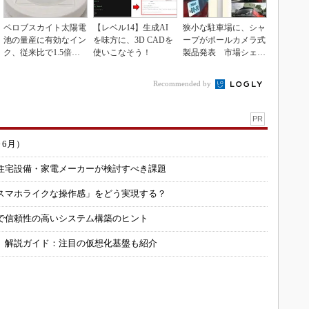
ペロブスカイト太陽電
【レベル14】生成AI
狭小な駐車場に、シャ
池の量産に有効なイン
を味方に、3D CADを
ープがポールカメラ式
ク、従来比で1.5倍の
使いこなそう！
製品発表 市場シェア
性能向上
10％目指す
Recommended by
PR
～6月）
住宅設備・家電メーカーが検討すべき課題
スマホライクな操作感」をどう実現する？
で信頼性の高いシステム構築のヒント
」解説ガイド：注目の仮想化基盤も紹介