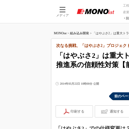
工
産
メディア
脱
つながる技術
AI×技術
MONOist
>
組み込み開発
>
「はやぶさ2」は重大トラブ
つながる工場
AI×設備
つながるサービ
Physical
次なる挑戦、「はやぶさ2」プロジェク
「はやぶさ2」は重大
推進系の信頼性対策【
2014年05月22日 10時00分 公開
前のペー
印刷する
通知する
「はやぶさ2」での仕様変更は