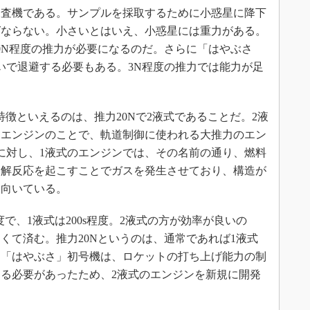
査機である。サンプルを採取するために小惑星に降下
ばならない。小さいとはいえ、小惑星には重力がある。
0N程度の推力が必要になるのだ。さらに「はやぶさ
いで退避する必要もある。3N程度の推力では能力が足
。
徴といえるのは、推力20Nで2液式であることだ。2液
うエンジンのことで、軌道制御に使われる大推力のエン
に対し、1液式のエンジンでは、その名前の通り、燃料
分解反応を起こすことでガスを発生させており、構造が
に向いている。
度で、1液式は200s程度。2液式の方が効率が良いの
くて済む。推力20Nというのは、通常であれば1液式
、「はやぶさ」初号機は、ロケットの打ち上げ能力の制
る必要があったため、2液式のエンジンを新規に開発