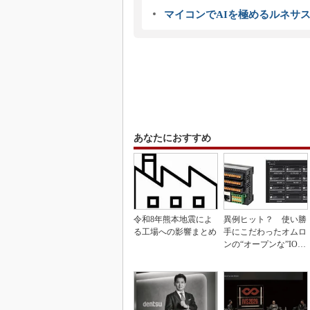
マイコンでAIを極めるルネサ
あなたにおすすめ
令和8年熊本地震によ
異例ヒット？ 使い勝
る工場への影響まとめ
手にこだわったオムロ
ンの“オープンな”IO-L
inkマスター