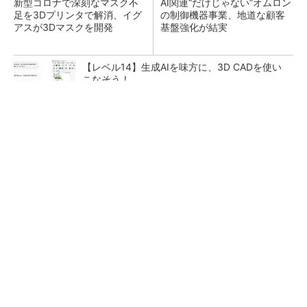
新型コロナで深刻なマスク不
AI関連“だけじゃない”オムロン
足を3Dプリンタで解消、イグ
の制御機器事業、地道な顧客
アスが3Dマスクを開発
基盤強化が結実
【レベル14】生成AIを味方に、3D CADを使い
こなそう！
全員がリーダーシップを発揮し、自分より優れ
た人財を育成する
PR(dentsu Japan)
「取りあえずボルトで固定」は禁物 締結部設
計で押さえるべき基本