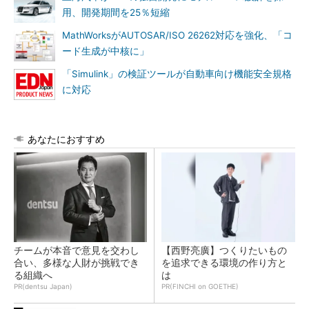
用、開発期間を25％短縮
MathWorksがAUTOSAR/ISO 26262対応を強化、「コ
ード生成が中核に」
「Simulink」の検証ツールが自動車向け機能安全規格
に対応
あなたにおすすめ
チームが本音で意見を交わし
【西野亮廣】つくりたいもの
合い、多様な人財が挑戦でき
を追求できる環境の作り方と
る組織へ
は
PR(dentsu Japan)
PR(FINCHI on GOETHE)