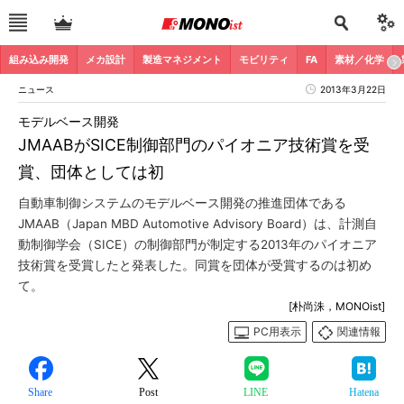
組み込み開発
メカ設計
製造マネジメント
モビリティ
FA
素材／化学
ニュース
2013年3月22日
モデルベース開発
JMAABがSICE制御部門のパイオニア技術賞を受
賞、団体としては初
自動車制御システムのモデルベース開発の推進団体である
JMAAB（Japan MBD Automotive Advisory Board）は、計測自
動制御学会（SICE）の制御部門が制定する2013年のパイオニア
技術賞を受賞したと発表した。同賞を団体が受賞するのは初め
て。
[朴尚洙，MONOist]
PC用表示
関連情報
Share
Post
LINE
Hatena