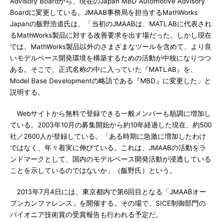
Advisory Boardから、現在のJapan MBD Automotive Advisory
Boardに変更している。JMAAB事務局を担当するMathWorks
Japanの飯野浩道氏は、「当初のJMAABは、MATLABに代表され
るMathWorks製品に対する改善要求を出す場だった。しかし現在
では、MathWorks製品以外のさまざまなツールを含めて、より良
いモデルベース開発環境を構築するための活動が中核になりつつ
ある。そこで、正式名称の中に入っていた『MATLAB』を、
Model Base Developmentの略語である『MBD』に変更した」と
説明する。
Webサイトから無料で登録できる一般メンバーも順調に増加し
ている。2003年10月の募集開始から約10年経過した現在、約500
社／2600人が登録している。「ある時期に急激に増加したわけ
ではなく、年々着実に伸びている。これは、JMAABの活動をラ
ンドマークとして、国内のモデルベース開発活動が浸透している
ことを示しているのではないか」（飯野氏）という。
2013年7月4日には、東京都内で第6回目となる「JMAABオー
プンカンファレンス」を開催する。その場で、SICE制御部門の
パイオニア技術賞の受賞報告も行われる予定だ。