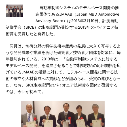
自動車制御システムのモデルベース開発の推
進団体であるJMAAB（Japan MBD Automotive
Advisory Board）は2013年3月19日、計測自動
制御学会（SICE）の制御部門が制定する2013年のパイオニア技
術賞を受賞したと発表した。
同賞は、制御分野の科学技術や産業の発展に大きく寄与するよ
うな開発成果や業績をあげた研究者／技術者／団体を対象に、毎
年授与されている。2013年は、「自動車制御システムに対する
モデルベース開発」を進展させることで制御技術の応用開拓を広
げているJMAABの活動に対して、モデルベース開発に関する技
術の確立や人材育成への貢献などが認められ、受賞の運びとなっ
た。なお、SICE制御部門のパイオニア技術賞を団体が受賞する
のは、今回が初めて。