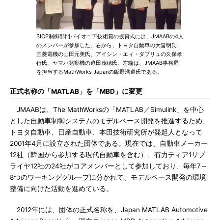
SICE制御部門パイオニア技術賞の授賞式には、JMAABの4人
のメンバーが参加した。右から、トヨタ自動車の大畠明氏、
三菱電機の山田元美氏、アイシン・エィ・ダブリュの久保孝
行氏、ヤマハ発動機の迫田茂穂氏。左端は、JMAAB事務局
を担当するMathWorks Japanの飯野浩道氏である。
正式名称の「MATLAB」を「MBD」に変更
JMAABは、The MathWorksの「MATLAB／Simulink」を中心
とした自動車制御システムのモデルベース開発を推進するため、
トヨタ自動車、日産自動車、本田技術研究所が発起人となって
2001年4月に設立された団体である。現在では、自動車メーカー
12社（韓国から参加する現代自動車を含む）、有力ティア1サプ
ライヤ12社の24社がコアメンバーとして参加しており、毎年7～
8つのワーキンググループに分かれて、モデルベース開発の環境
整備に向けた活動を進めている。
2012年には、団体の正式名称を、Japan MATLAB Automotive