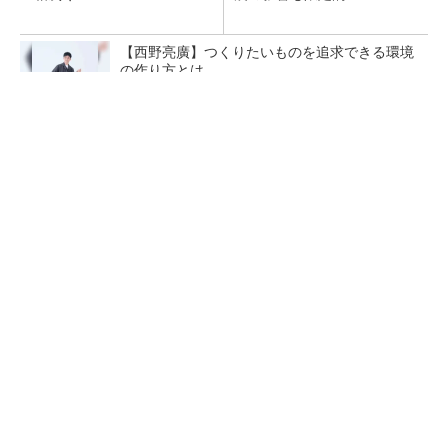
【西野亮廣】つくりたいものを追求できる環境
の作り方とは
PR(FINCHI on GOETHE)
令和8年熊本地震による工場への影響まとめ
狭小な駐車場に、シャープがポールカメラ式製
品発表 市場シェア10％目指す