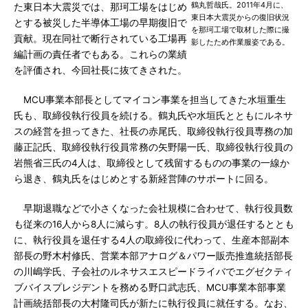
鶴丸哲哉氏。2011年4月に、
た東日本大震災では、那珂工場をはじめ
東日本大震災からの復旧状況
とする被災した半導体工場の早期復旧で
を那珂工場で取材した際に撮
貢献。現在同社で断行されている工場再
影したため作業服姿である。
編計画の責任者でもある。これらの業績
を評価され、今回社長に抜てきされた。
MCU事業本部長としてマイコン事業を担当してきた水垣重生
氏も、取締役執行役員を続ける。鶴丸氏や水垣氏とともにルネサ
スの経営を担ってきた、社長の赤尾氏、取締役執行役員専務の加
藤正記氏、取締役執行役員常務の矢野陽一氏、取締役執行役員の
岩熊省三氏の4人は、取締役として残留するものの事業の一線か
ら退き、鶴丸氏をはじめとする新経営陣のサポートに回る。
早期退職などで小さくなった会社規模に合わせて、執行役員数
も従来の16人から8人に減らす。8人の執行役員が退任するととも
に、執行役員を退任する4人の取締役に代わって、生産本部副本
部長の野木村修氏、営業本部アナログ＆パワー販売推進統括部長
の川嶋学氏、子会社のルネサスエスピードライバでエグゼクティ
ブバイスプレジデントを務める野口武志氏、MCU事業本部事業
計画統括部長の大村隆司氏が新たに執行役員に就任する。なお、