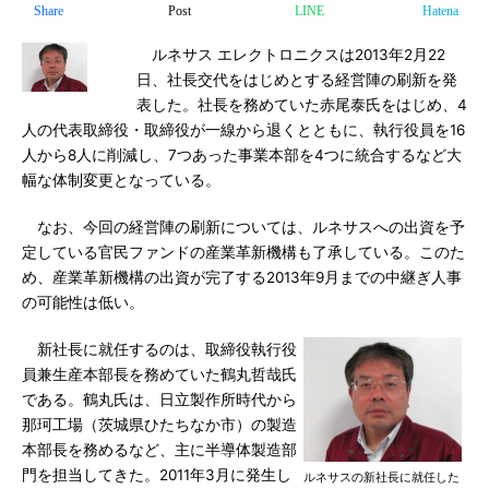
Share
Post
LINE
Hatena
ルネサス エレクトロニクスは2013年2月22
日、社長交代をはじめとする経営陣の刷新を発
表した。社長を務めていた赤尾泰氏をはじめ、4
人の代表取締役・取締役が一線から退くとともに、執行役員を16
人から8人に削減し、7つあった事業本部を4つに統合するなど大
幅な体制変更となっている。
なお、今回の経営陣の刷新については、ルネサスへの出資を予
定している官民ファンドの産業革新機構も了承している。このた
め、産業革新機構の出資が完了する2013年9月までの中継ぎ人事
の可能性は低い。
新社長に就任するのは、取締役執行役
員兼生産本部長を務めていた鶴丸哲哉氏
である。鶴丸氏は、日立製作所時代から
那珂工場（茨城県ひたちなか市）の製造
本部長を務めるなど、主に半導体製造部
門を担当してきた。2011年3月に発生し
ルネサスの新社長に就任した