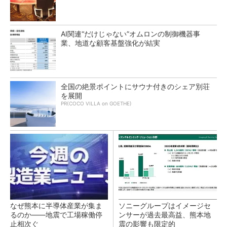
AI関連“だけじゃない”オムロンの制御機器事
業、地道な顧客基盤強化が結実
全国の絶景ポイントにサウナ付きのシェア別荘
を展開
PR(COCO VILLA on GOETHE)
なぜ熊本に半導体産業が集ま
ソニーグループはイメージセ
るのか――地震で工場稼働停
ンサーが過去最高益、熊本地
止相次ぐ
震の影響も限定的