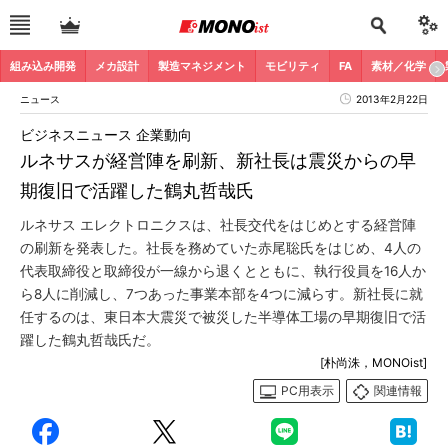
組み込み開発
メカ設計
製造マネジメント
モビリティ
FA
素材／化学
ニュース
2013年2月22日
ビジネスニュース 企業動向
ルネサスが経営陣を刷新、新社長は震災からの早
期復旧で活躍した鶴丸哲哉氏
ルネサス エレクトロニクスは、社長交代をはじめとする経営陣
の刷新を発表した。社長を務めていた赤尾聡氏をはじめ、4人の
代表取締役と取締役が一線から退くとともに、執行役員を16人か
ら8人に削減し、7つあった事業本部を4つに減らす。新社長に就
任するのは、東日本大震災で被災した半導体工場の早期復旧で活
躍した鶴丸哲哉氏だ。
[朴尚洙，MONOist]
PC用表示
関連情報