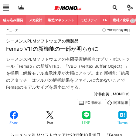
組み込み開発
メカ設計
製造マネジメント
モビリティ
FA
素材／化学
ニュース
2012年10月18日
シーメンスPLMソフトウェアの新製品
Femap V11の新機能の一部が明らかに
シーメンスPLMソフトウェアの有限要素解析向けプリ・ポストツ
ール「Femap」の新版V11は、「VBO（Vertex Buffer Object）」
を採用し解析モデル表示速度が大幅にアップ。また新機能「結果
のアタッチ」はソルバの解析結果をファイルに含めないことで
Femapのモデルサイズを最小にできる。
[小林由美，MONOist]
PC用表示
関連情報
Share
Post
LINE
Hatena
シーメンスPLMソフトウェアは2012年10月18日、「Femap