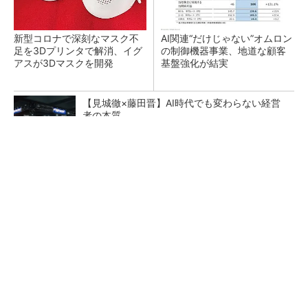
新型コロナで深刻なマスク不
AI関連“だけじゃない”オムロン
足を3Dプリンタで解消、イグ
の制御機器事業、地道な顧客
アスが3Dマスクを開発
基盤強化が結実
【見城徹×藤田晋】AI時代でも変わらない経営
者の本質
PR(FINCHI on GOETHE)
【レベル14】生成AIを味方に、3D CADを使い
こなそう！
「取りあえずボルトで固定」は禁物 締結部設
計で押さえるべき基本