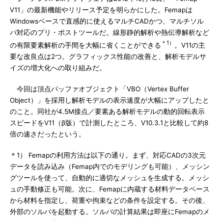
V11」の最新機能やリリース予定を明らかにした。Femapは
Windowsベースで直感的に使えるマルチCADかつ、マルチソル
バ対応のプリ・ポストツールだ。線形静的解析や熱伝導解析など
＊1）
の有限要素解析の手間を大幅に省くことができる
。V11の主
要な改良点は2つ。グラフィックス性能の改善と、解析モデルサ
イズの増大化への取り組みだ。
今回は頂点バッファオブジェクト「VBO（Vertex Buffer
Object）」を採用し解析モデルの表示速度が大幅にアップしたと
のこと。同社が4.5M接点／要素ある解析モデルの動的回転表示
スピードをV11（β版）で計測したところ、V10.3.1と比較して約8
倍の速さだったという。
＊1） Femapの利用方法は以下の通り。まず、対応CADの3次元
データを読み込み（Femap内でのモデリングも可能）、メッシン
グツールを使って、自動的に適切なメッシュを生成する。メッシ
ュの手動修正も可能。次に、Femapに内蔵する材料データベース
から材料を指定し、荷重や拘束などの条件を設定する。その後、
外部のソルバを起動する。ソルバの計算結果は即座にFemapのメ