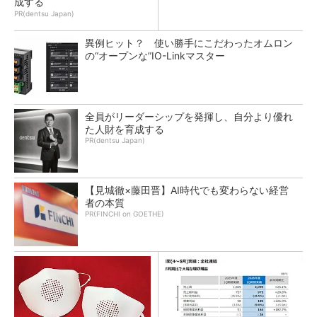
成する
PR(dentsu Japan)
異例ヒット？ 使い勝手にこだわったオムロン
の“オープンな”IO-Linkマスター
全員がリーダーシップを発揮し、自分より優れ
た人財を育成する
PR(dentsu Japan)
【見城徹×藤田晋】AI時代でも変わらない経営
者の本質
PR(FINCHI on GOETHE)