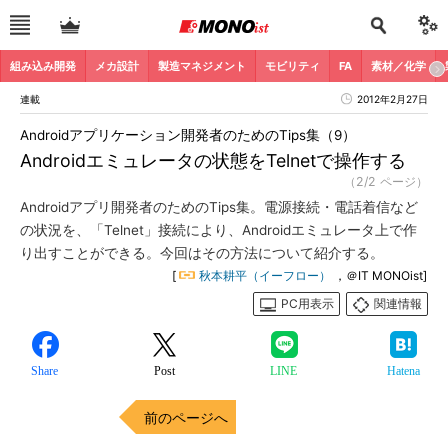
組み込み開発
メカ設計
製造マネジメント
モビリティ
FA
素材／化学
連載
2012年2月27日
Androidアプリケーション開発者のためのTips集（9）
Androidエミュレータの状態をTelnetで操作する
（2/2 ページ）
Androidアプリ開発者のためのTips集。電源接続・電話着信など
の状況を、「Telnet」接続により、Androidエミュレータ上で作
り出すことができる。今回はその方法について紹介する。
[
秋本耕平（イーフロー）
，＠IT MONOist]
PC用表示
関連情報
Share
Post
LINE
Hatena
前のページへ