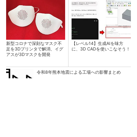
新型コロナで深刻なマスク不
【レベル14】生成AIを味方
足を3Dプリンタで解消、イグ
に、3D CADを使いこなそう！
アスが3Dマスクを開発
令和8年熊本地震による工場への影響まとめ
SNSアカウントを着実に成長。実はみんなココ
使ってます。
PR(Dreaw合同会社)
狭小な駐車場に、シャープがポールカメラ式製