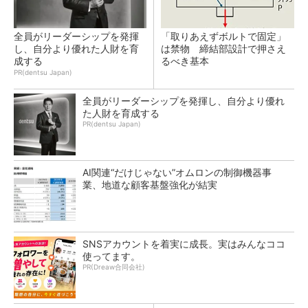
全員がリーダーシップを発揮
「取りあえずボルトで固定」
し、自分より優れた人財を育
は禁物 締結部設計で押さえ
成する
るべき基本
PR(dentsu Japan)
全員がリーダーシップを発揮し、自分より優れ
た人財を育成する
PR(dentsu Japan)
AI関連“だけじゃない”オムロンの制御機器事
業、地道な顧客基盤強化が結実
SNSアカウントを着実に成長。実はみんなココ
使ってます。
PR(Dreaw合同会社)