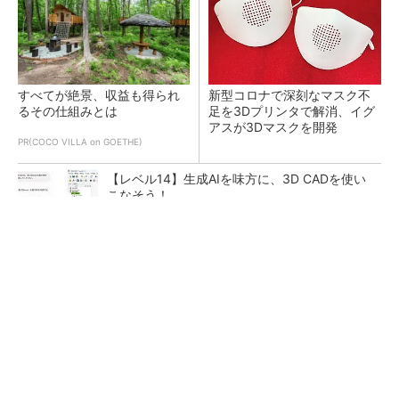
すべてが絶景、収益も得られ
新型コロナで深刻なマスク不
るその仕組みとは
足を3Dプリンタで解消、イグ
アスが3Dマスクを開発
PR(COCO VILLA on GOETHE)
【レベル14】生成AIを味方に、3D CADを使い
こなそう！
令和8年熊本地震による工場への影響まとめ
狭小な駐車場に、シャープがポールカメラ式製
品発表 市場シェア10％目指す