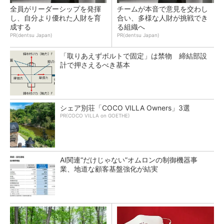
全員がリーダーシップを発揮
チームが本音で意見を交わし
し、自分より優れた人財を育
合い、多様な人財が挑戦でき
成する
る組織へ
PR(dentsu Japan)
PR(dentsu Japan)
「取りあえずボルトで固定」は禁物 締結部設
計で押さえるべき基本
シェア別荘「COCO VILLA Owners」3選
PR(COCO VILLA on GOETHE)
AI関連“だけじゃない”オムロンの制御機器事
業、地道な顧客基盤強化が結実