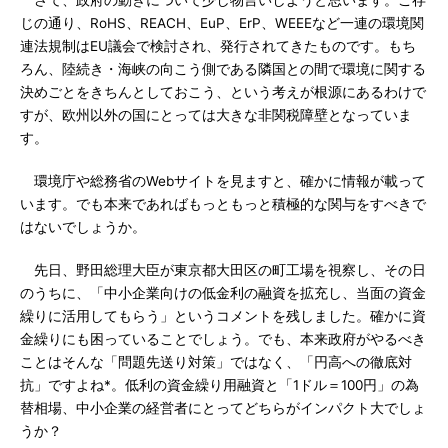
さて、政府の動きについて少し物言いしようと思います。ご存
じの通り、RoHS、REACH、EuP、ErP、WEEEなど一連の環境関
連法規制はEU議会で検討され、発行されてきたものです。もち
ろん、陸続き・海峡の向こう側である隣国との間で環境に関する
決めごとをきちんとしておこう、という考えが根源にあるわけで
すが、欧州以外の国にとっては大きな非関税障壁となっていま
す。
環境庁や総務省のWebサイトを見ますと、確かに情報が載って
います。でも本来であればもっともっと積極的な関与をすべきで
はないでしょうか。
先日、野田総理大臣が東京都大田区の町工場を視察し、その日
のうちに、「中小企業向けの低金利の融資を拡充し、当面の資金
繰りに活用してもらう」というコメントを残しました。確かに資
金繰りにも困っていることでしょう。でも、本来政府がやるべき
ことはそんな「問題先送り対策」ではなく、「円高への徹底対
抗」ですよね*。低利の資金繰り用融資と「1ドル＝100円」の為
替相場、中小企業の経営者にとってどちらがインパクト大でしょ
うか？