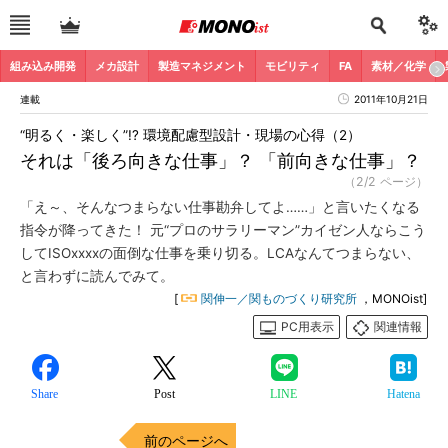
組み込み開発
メカ設計
製造マネジメント
モビリティ
FA
素材／化学
連載
2011年10月21日
“明るく・楽しく”!? 環境配慮型設計・現場の心得（2）
それは「後ろ向きな仕事」？ 「前向きな仕事」？
（2/2 ページ）
「え～、そんなつまらない仕事勘弁してよ……」と言いたくなる
指令が降ってきた！ 元“プロのサラリーマン”カイゼン人ならこう
してISOxxxxの面倒な仕事を乗り切る。LCAなんてつまらない、
と言わずに読んでみて。
[
関伸一／関ものづくり研究所
，MONOist]
PC用表示
関連情報
Share
Post
LINE
Hatena
前のページへ