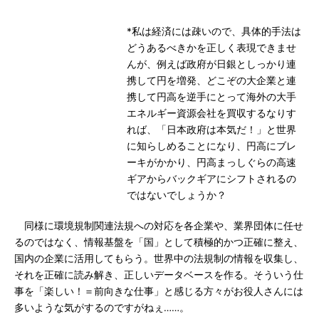
*私は経済には疎いので、具体的手法は
どうあるべきかを正しく表現できませ
んが、例えば政府が日銀としっかり連
携して円を増発、どこぞの大企業と連
携して円高を逆手にとって海外の大手
エネルギー資源会社を買収するなりす
れば、「日本政府は本気だ！」と世界
に知らしめることになり、円高にブレ
ーキがかかり、円高まっしぐらの高速
ギアからバックギアにシフトされるの
ではないでしょうか？
同様に環境規制関連法規への対応を各企業や、業界団体に任せ
るのではなく、情報基盤を「国」として積極的かつ正確に整え、
国内の企業に活用してもらう。世界中の法規制の情報を収集し、
それを正確に読み解き、正しいデータベースを作る。そういう仕
事を「楽しい！＝前向きな仕事」と感じる方々がお役人さんには
多いような気がするのですがねぇ……。