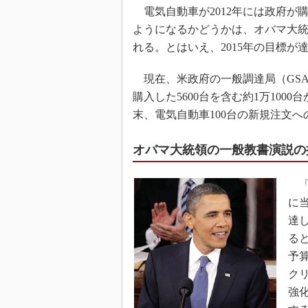
電気自動車が2012年には政府が購入
ようになるかどうかは、オバマ大
れる。とはいえ、2015年の目標
現在、米政府の一般調達局（GSA）
購入した5600台を含む約1万100
末、電気自動車100台の新規注文
オバマ大統領の一般教書演説の
「
に
達
る
予
ク
強