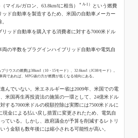
＊A-1）
マイル/ガロン、63.8km/lに相当）
という燃費
リッド自動車を製造するため、米国の自動車メーカー
除。
リッド自動車を購入する消費者に対する7000米ドル
る車両の半数をプラグインハイブリッド自動車や電気自
スの燃費は38km/l（10・15モード）、32.6km/l（JC08モード）。
車両であれば、MPG値の方が燃費が低くなる傾向にある。
んでいない。米エネルギー省は2009年、米国での電
、米国再生再投資法の施策の一環として、24億米ドル
する7000米ドルの税額控除は実際には7500米ドルに
さらに現金による払い戻し措置に変更されたため、電気自
なっている。しかし、政府議会が予算を削減するレトリ
ルという金額も数年後には縮小される可能性が高い。