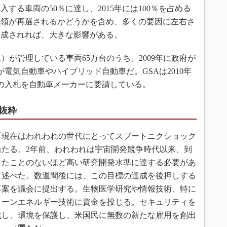
する車両の50％に達し、2015年には100％を占める
統領が再選されるかどうかを含め、多くの要因に左右さ
が達成されれば、大きな影響がある。
が管理している車両65万台のうち、2009年に政府が
0台が電気自動車やハイブリッド自動車だ。GSAは2010年
への入札を自動車メーカーに要請している。
抜粋
現在はわれわれの世代にとってスプートニクショック
当たる。2年前、われわれは宇宙開発競争時代以来、到
したことのないほど高い研究開発水準に達する必要があ
と述べた。数週間後には、この目標の達成を後押しする
算案を議会に提出する。生物医学研究や情報技術、特に
リーンエネルギー技術に資金を投じる。セキュリティを
化し、環境を保護し、米国民に無数の新たな雇用を創出