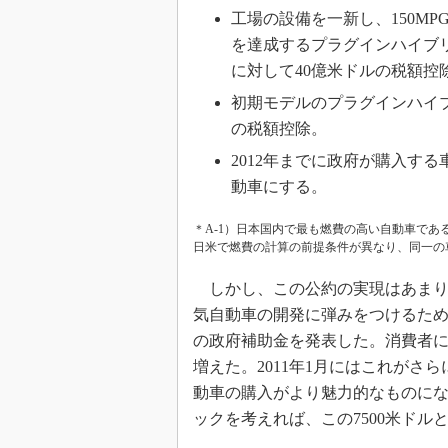
工場の設備を一新し、150MPG（
を達成するプラグインハイブ
に対して40億米ドルの税額控
初期モデルのプラグインハイブ
の税額控除。
2012年までに政府が購入す
動車にする。
＊A-1）日本国内で最も燃費の高い自動車であるプリウ
日米で燃費の計算の前提条件が異なり、同一の
しかし、この公約の実現はあまり進
気自動車の開発に弾みをつけるため
の政府補助金を発表した。消費者に対
増えた。2011年1月にはこれが
動車の購入がより魅力的なものに
ックを考えれば、この7500米ド