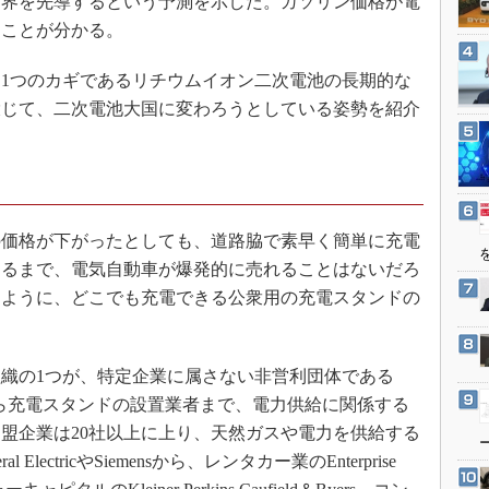
世界を先導するという予測を示した。ガソリン価格が電
3Dプリンタ
産業オープンネット展
すことが分かる。
デジタルツインとCAE
S＆OP
1つのカギであるリチウムイオン二次電池の長期的な
投じて、二次電池大国に変わろうとしている姿勢を紹介
インダストリー4.0
イノベーション
製造業ビッグデータ
メイドインジャパン
価格が下がったとしても、道路脇で素早く簡単に充電
植物工場
なるまで、電気自動車が爆発的に売れることはないだろ
知財マネジメント
じように、どこでも充電できる公衆用の充電スタンドの
海外生産
グローバル設計・開発
織の1つが、特定企業に属さない非営利団体である
制御セキュリティ
ionだ。発電所から充電スタンドの設置業者まで、電力供給に関係する
新型コロナへの対応
盟企業は20社以上に上り、天然ガスや電力を供給する
lectricやSiemensから、レンタカー業のEnterprise