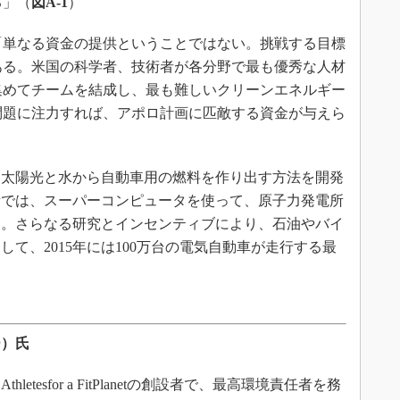
る」（
図A-1
）
単なる資金の提供ということではない。挑戦する目標
ある。米国の科学者、技術者が各分野で最も優秀な人材
集めてチームを結成し、最も難しいクリーンエネルギー
問題に注力すれば、アポロ計画に匹敵する資金が与えら
太陽光と水から自動車用の燃料を作り出す方法を開発
所では、スーパーコンピュータを使って、原子力発電所
る。さらなる研究とインセンティブにより、石油やバイ
て、2015年には100万台の電気自動車が走行する最
ー）氏
tesfor a FitPlanetの創設者で、最高環境責任者を務