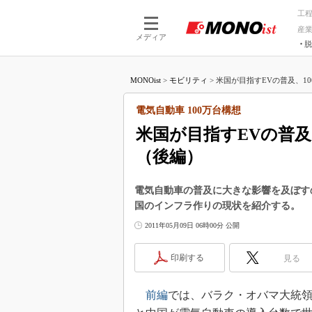
工
産
メディア
脱
つながる技術
AI×技術
MONOist
>
モビリティ
>
米国が目指すEVの普及、10
つながる工場
AI×設備
つながるサービ
Physical
電気自動車 100万台構想
米国が目指すEVの普及
（後編）
電気自動車の普及に大きな影響を及ぼす
国のインフラ作りの現状を紹介する。
2011年05月09日 06時00分 公開
印刷する
見る
前編
では、バラク・オバマ大統領