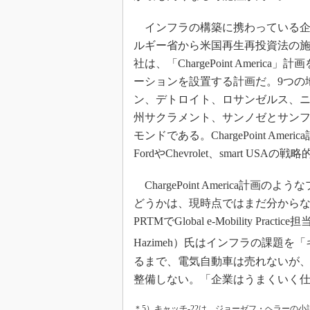
インフラの構築に携わっている企業の1つに
ルギー省から米国再生再投資法の施
社は、「ChargePoint Ameri
ーションを設置する計画だ。9つの
ン、デトロイト、ロサンゼルス、
州サクラメント、サンノゼとサン
モンドである。ChargePoint Ameri
FordやChevrolet、smart 
ChargePoint America
どうかは、現時点ではまだ分から
PRTMでGlobal e-Mobility P
Hazimeh）氏はインフラの課題を「
るまで、電気自動車は売れないが
整備しない。「企業はうまくいく
＊5）キャッチ-22は、ジョーゼフ・ヘラーの