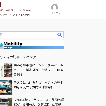
薬品・衣料品
中小製造業
マイページ
ルマガ
告知
Special
リティの記事ランキング
狭小な駐車場に、シャープがポール
カメラ式製品発表 市場シェア10％
目指す
テスラにおけるギガキャストの基本
的な考え方と方向性【前編】
BYDの軽EV「ラッコ」は世界初の軽
SDV、新開発の「X-PACK」に電動