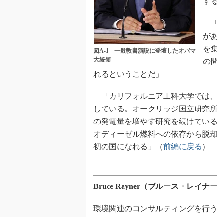
す
「
が
を
図A-1 一般教書演説に登壇したオバマ
大統領
の
れるということだ」
「カリフォルニア工科大学では、
している。オークリッジ国立研究
の発電量を増やす研究を続けてい
オディーゼル燃料への依存から脱却し
初の国になれる」（
前編に戻る
）
Bruce Rayner（ブルース・レイナ
環境関連のコンサルティングを行うAthle