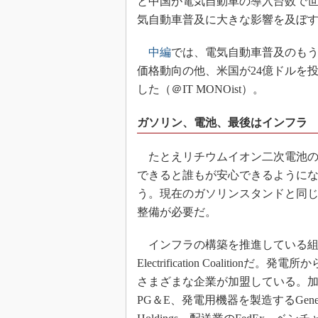
と中国が電気自動車の導入台数で
気自動車普及に大きな影響を及ぼ
中編
では、電気自動車普及のもう
価格動向の他、米国が24億ドルを
した（＠IT MONOist）。
ガソリン、電池、最後はインフラ
たとえリチウムイオン二次電池の
できると誰もが安心できるように
う。現在のガソリンスタンドと同
整備が必要だ。
インフラの構築を推進している組
Electrification Coalit
さまざまな企業が加盟している。加
PG＆E、発電用機器を製造するGeneral E