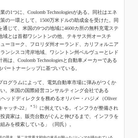
、Coulomb Technologiesがある。同社はエネ
策の一環として、1500万米ドルの助成金を受けた。同
ca」計画を通じて、米国の9つの地域に4600カ所の無料充電ステ
地域とは首都ワシントンの他、テキサス州オースチ
ニューヨーク、フロリダ州オーランド、カリフォルニア
フランシスコ湾岸地域、ワシントン州ベルヴューとレド
ca計画は、Coulomb Technologiesと自動車メーカーである
USAの戦略的パートナーシップに基づいている。
計画のようなプログラムによって、電気自動車市場に弾みがつくか
ない。米国の国際経営コンサルティング会社である
ractice担当ヘッドディレクタを務めるオリバー・ハジメ（Oliver
＊5）
キャッチ-22」
に例えている。インフラが整備され
、投資家は、販売台数がぐんと伸びるまで、インフラを
仕組みを模索している」（同氏）。
小説の題名。第二次世界大戦中の米兵が陥ったジレンマが描かれている。