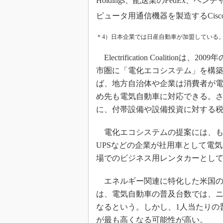
Holdings、配送業のFedEx、ベンチャーキ
ピュータ用通信機器を製造するCisco
＊4）日本企業では日産自動車が加盟している
Electrification Coalit
市圏に「電化エコシステム」を構
ば、地方自治体や企業は消費者が
め先も電気自動車に対応できる。
に、付帯設備や設備投資に対する
電化エコシステムの提案には、もう1つの重
UPSなどの企業が社用車として電気自動車
場でのビジネス用レンタカーとし
エネルギー関連に特化した米国の市場調査
は、電気自動車の普及台数では、
なるという。しかし、1人当たりの
が最も高くなる可能性が高い。