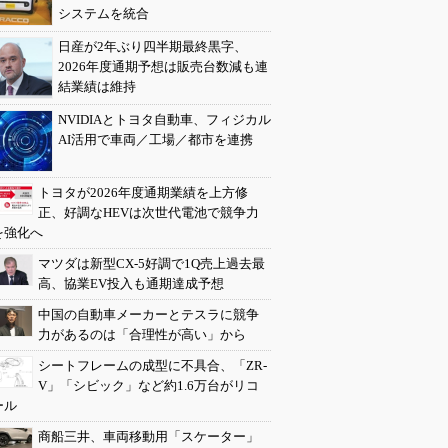
システムを統合
日産が2年ぶり四半期最終黒字、
2026年度通期予想は販売台数減も連
結業績は維持
NVIDIAとトヨタ自動車、フィジカル
AI活用で車両／工場／都市を連携
トヨタが2026年度通期業績を上方修
正、好調なHEVは次世代電池で競争力
を強化へ
マツダは新型CX-5好調で1Q売上過去最
高、協業EV投入も通期達成予想
中国の自動車メーカーとテスラに競争
力があるのは「合理性が高い」から
シートフレームの成型に不具合、「ZR-
V」「シビック」など約1.6万台がリコ
ール
商船三井、車両移動用「スケーター」