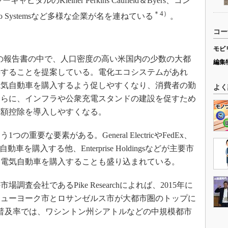
ャピタルのKleiner Perkins Caufield＆Byers、コン
＊4）
 Systemsなど多様な企業が名を連ねている
。
コー
。
モビ
ionは、2009年の報告書の中で、人口密度の高い米国内の少数の大都
編集
築することを提案している。電化エコシステムがあれ
電気自動車を購入するよう促しやすくなり、消費者の勤
よく
さらに、インフラや公衆充電スタンドの建設を促すため
税額控除を導入しやすくなる。
要な要素がある。General ElectricやFedEx、
を購入する他、Enterprise Holdingsなどが主要市
て電気自動車を購入することも盛り込まれている。
会社であるPike Researchによれば、2015年に
ニューヨーク市とロサンゼルス市が大都市圏のトップに
普及率では、ワシントン州シアトルなどの中規模都市