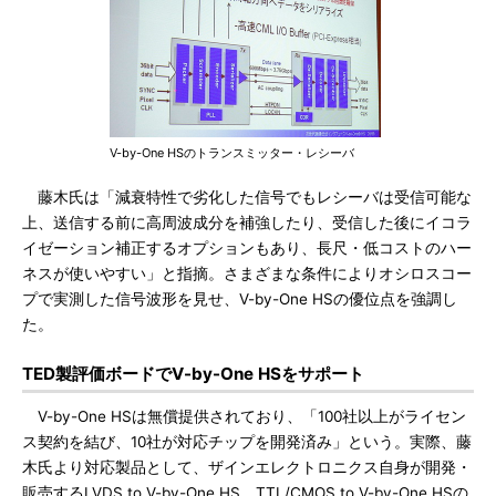
V-by-One HSのトランスミッター・レシーバ
藤木氏は「減衰特性で劣化した信号でもレシーバは受信可能な
上、送信する前に高周波成分を補強したり、受信した後にイコラ
イゼーション補正するオプションもあり、長尺・低コストのハー
ネスが使いやすい」と指摘。さまざまな条件によりオシロスコー
プで実測した信号波形を見せ、V-by-One HSの優位点を強調し
た。
TED製評価ボードでV-by-One HSをサポート
V-by-One HSは無償提供されており、「100社以上がライセン
ス契約を結び、10社が対応チップを開発済み」という。実際、藤
木氏より対応製品として、ザインエレクトロニクス自身が開発・
販売するLVDS to V-by-One HS、TTL/CMOS to V-by-One HSの