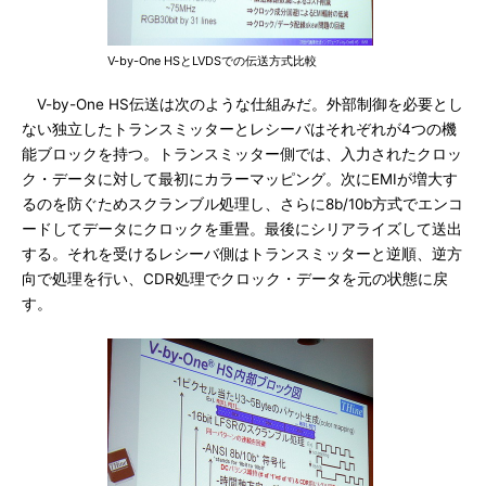
V-by-One HSとLVDSでの伝送方式比較
V-by-One HS伝送は次のような仕組みだ。外部制御を必要とし
ない独立したトランスミッターとレシーバはそれぞれが4つの機
能ブロックを持つ。トランスミッター側では、入力されたクロッ
ク・データに対して最初にカラーマッピング。次にEMIが増大す
るのを防ぐためスクランブル処理し、さらに8b/10b方式でエンコ
ードしてデータにクロックを重畳。最後にシリアライズして送出
する。それを受けるレシーバ側はトランスミッターと逆順、逆方
向で処理を行い、CDR処理でクロック・データを元の状態に戻
す。