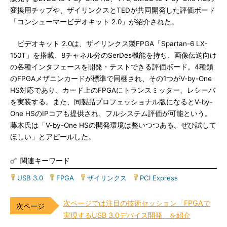
変換用チップや、ザイリンクスとTEDが共同開発した評価ボード
「コンシューマービデオキット 2.0」が紹介された。
ビデオキット 2.0は、ザイリンクス製FPGA「Spartan-6 LX-
150T」を搭載、8チャネル分のSerDes機能を持ち、画像伝送向け
の各種インタフェースを開発・テストできる評価ボード。4種類
のFPGAメザニンカードが標準で同梱され、その1つがV-by-One
HS対応であり、カード上のFPGAにトランスミッター、レシーバ
を実装する。また、同製品プロフェッショナル版になるとV-by-
One HSのIPコアも提供され、フルシステム評価が可能という。
藤木氏は「V-by-One HSの開発環境は整いつつある。ぜひ試して
ほしい」とアピールした。
関連キーワード
USB 3.0
|
FPGA
|
ザイリンクス
|
PCI Express
次ページでは注目の技術セッション「FPGAで
実現するUSB 3.0デバイス開発」を紹介