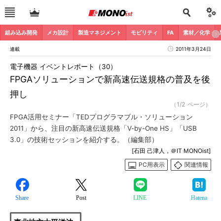
組み込み開発
メカ設計
製造マネジメント
モビリティ
FA
素材／化学
連載
2011年3月24日
電子機器 イベントレポート（30）
FPGAソリューションで新高速伝送規格の普及を後
押し
（1/2 ページ）
FPGA活用セミナー「TEDプログラマブル・ソリューション
2011」から、注目の新高速伝送規格「V-by-One HS」「USB
3.0」の技術セッションを紹介する。（編集部）
[石田 己津人，＠IT MONOist]
PC用表示
関連情報
Share
Post
LINE
Hatena