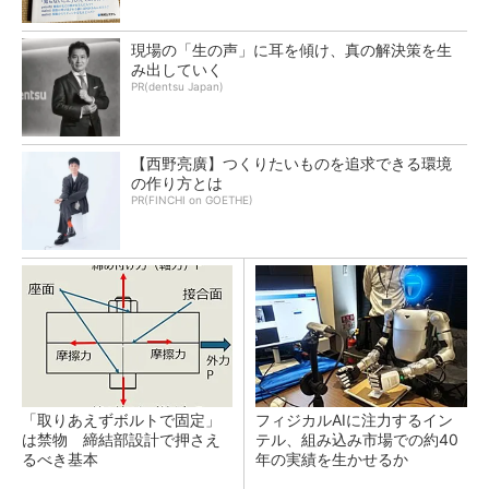
現場の「生の声」に耳を傾け、真の解決策を生
み出していく
PR(dentsu Japan)
【西野亮廣】つくりたいものを追求できる環境
の作り方とは
PR(FINCHI on GOETHE)
「取りあえずボルトで固定」
フィジカルAIに注力するイン
は禁物 締結部設計で押さえ
テル、組み込み市場での約40
るべき基本
年の実績を生かせるか