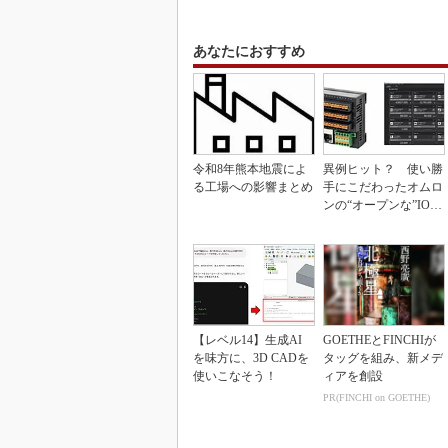
あなたにおすすめ
令和8年熊本地震によ
異例ヒット？ 使い勝
る工場への影響まとめ
手にこだわったオムロ
ンの“オープンな”IO-L
inkマスター
【レベル14】生成AI
GOETHEとFINCHIが
を味方に、3D CADを
タッグを組み、新メデ
使いこなそう！
ィアを創設
PR(FINCHI on GOETHE)