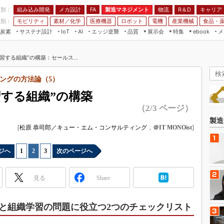
程別：
組み込み開発
メカ設計
製造マネジメント
物流
R＆D
キャリア
FA
業別：
モビリティ
素材／化学
医療機器
ロボット
電機
産業機械
食品・
炭素
サステナ設計
エッジ逆襲
品質
展示会
特集
メ
IoT
AI
ebook
伝承
組み込み開発
CEATEC
読者調査まとめ
編集後記
習する組織”の構築：セールス...
JIMTOF
保全
メカ設計
つながるクルマ
組込み/エッジ コンピューティング
ス
 AI
製造マネジメント
5G
ングの方法論（5）
展＆IoT/5Gソリューション展
VR／AR
FA
習する組織”の構築
IIFES
モビリティ
フィールドサービス
（2/3 ページ）
国際ロボット展
素材／化学
FPGA
製造
ジャパンモビリティショー
[
松原 恭司郎／キュー・エム・コンサルティング
，
＠IT MONOist
]
組み込み画像技術
TECHNO-FRONTIER
組み込みモデリング
ジへ
1
|
2
|
3
次のページへ
人テク展
Windows Embedded
スマート工場EXPO
見る
Share
車載ソフト開発
EdgeTech+
ISO26262
日本ものづくりワールド
と組織学習の問題に役立つ2つのチェックリスト
無償設計ツール
AUTOMOTIVE WORLD