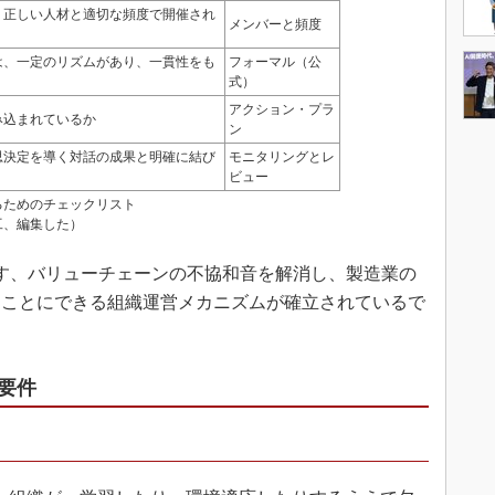
、正しい人材と適切な頻度で開催され
メンバーと頻度
は、一定のリズムがあり、一貫性をも
フォーマル（公
式）
アクション・プラ
み込まれているか
ン
思決定を導く対話の成果と明確に結び
モニタリングとレ
ビュー
るためのチェックリスト
工、編集した）
す、バリューチェーンの不協和音を解消し、製造業の
ることにできる組織運営メカニズムが確立されているで
要件