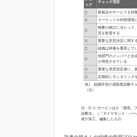
チェック項目
ック
□
新製品やサービスを頻
□
マーケットや外部環境
物事の検討に当たって
□
見を歓迎する
□
重要な意思決定に関す
□
組織は研修を重視して
他部門のメンバーと出
□
が用意させている
□
重要な意思決定者に、
□
定期的にモニタリング
表2 組織学習の成熟度診断チ
（注）
注：D. A. ガービンほか「環
診断法」（『ダイヤモンド・ハーバ
者が加工、編集したもの