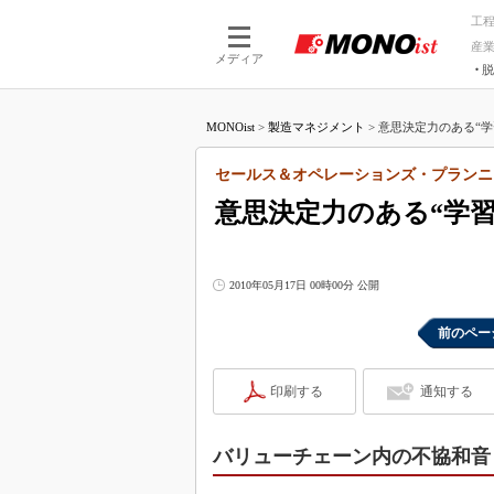
工
産
メディア
脱
つながる技術
AI×技術
MONOist
>
製造マネジメント
>
意思決定力のある“学
つながる工場
AI×設備
つながるサービ
Physical
セールス＆オペレーションズ・プランニ
意思決定力のある“学
2010年05月17日 00時00分 公開
前のペー
印刷する
通知する
バリューチェーン内の不協和音