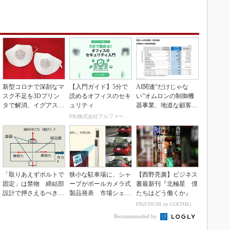
新型コロナで深刻なマ
【入門ガイド】5分で
AI関連“だけじゃな
スク不足を3Dプリン
読めるオフィスのセキ
い”オムロンの制御機
タで解消、イグアスが
ュリティ
器事業、地道な顧客基
3Dマスクを開発
盤強化が結実
PR(株式会社アルファーテクノ)
「取りあえずボルトで
狭小な駐車場に、シャ
【西野亮廣】ビジネス
固定」は禁物 締結部
ープがポールカメラ式
書最新刊『北極星 僕
設計で押さえるべき基
製品発表 市場シェア
たちはどう働くか』
本
10％目指す
PR(FINCHI on GOETHE)
Recommended by