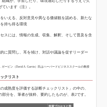
れば、組織が、学習したり、環境適応したりするうえで欠
げています（注）。
をいえる、反対意見や異なる価値観を認める、新たな
間を持ち得る環境
セスには、情報の生成、収集、解釈、そして普及を含
的に質問し、耳を傾け、対話や議論を促すリーダー
. ガービン（David A. Garvin）氏はハーバードビジネススクールの教授
ェックリスト
の成熟度を評価する診断チェックリスト」の中の、
の部分を、筆者が抜粋、要約したものが、表2です。
学習プロセスと学