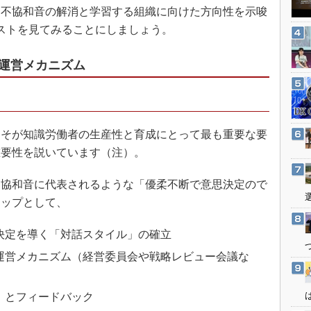
3Dプリンタ
不協和音の解消と学習する組織に向けた方向性を示唆
産業オープンネット展
デジタルツインとCAE
ストを見てみることにしましょう。
S＆OP
運営メカニズム
インダストリー4.0
イノベーション
製造業ビッグデータ
そが知識労働者の生産性と育成にとって最も重要な要
メイドインジャパン
重要性を説いています（注）。
植物工場
知財マネジメント
協和音に代表されるような「優柔不断で意思決定ので
海外生産
テップとして、
グローバル設計・開発
決定を導く「対話スタイル」の確立
制御セキュリティ
運営メカニズム（経営委員会や戦略レビュー会議な
新型コロナへの対応
）とフィードバック