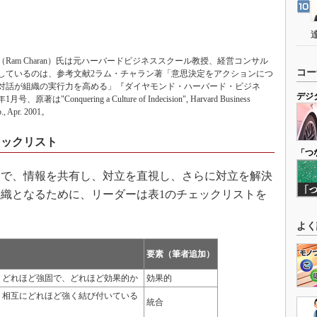
Ram Charan）氏は元ハーバードビジネススクール教授、経営コンサル
コー
しているのは、参考文献2ラム・チャラン著「意思決定をアクションにつ
対話が組織の実行力を高める」『ダイヤモンド・ハーバード・ビジネ
デジ
著は"Conquering a Culture of Indecision", Harvard Business
p., Apr. 2001。
ェックリスト
「つ
で、情報を共有し、対立を直視し、さらに対立を解決
織となるために、リーダーは表1のチェックリストを
よく
要素（筆者追加）
、どれほど強固で、どれほど効果的か
効果的
、相互にどれほど強く結び付いている
統合