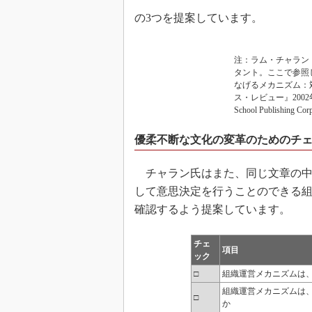
の3つを提案しています。
注：ラム・チャラン（
タント。ここで参照
なげるメカニズム：
ス・レビュー』2002年1月号、原
School Publishing Cor
優柔不断な文化の変革のためのチ
チャラン氏はまた、同じ文章の中
して意思決定を行うことのできる組
確認するよう提案しています。
チェ
項目
ック
□
組織運営メカニズムは
組織運営メカニズムは
□
か