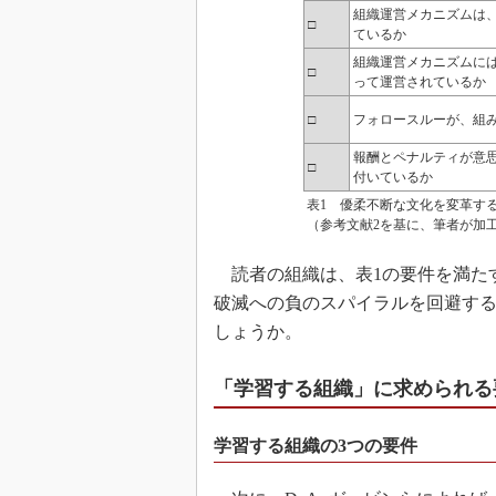
組織運営メカニズムは
□
ているか
組織運営メカニズムに
□
って運営されているか
□
フォロースルーが、組
報酬とペナルティが意
□
付いているか
表1 優柔不断な文化を変革す
（参考文献2を基に、筆者が加
読者の組織は、表1の要件を満た
破滅への負のスパイラルを回避す
しょうか。
「学習する組織」に求められる
学習する組織の3つの要件