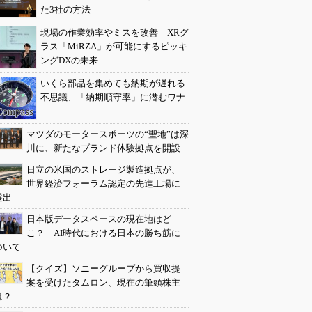
た3社の方法
現場の作業効率やミスを改善 XRグ
ラス「MiRZA」が可能にするピッキ
ングDXの未来
いくら部品を集めても納期が遅れる
不思議、「納期順守率」に潜むワナ
マツダのモータースポーツの“聖地”は深
川に、新たなブランド体験拠点を開設
日立の米国のストレージ製造拠点が、
世界経済フォーラム認定の先進工場に
選出
日本版データスペースの現在地はど
こ？ AI時代における日本の勝ち筋に
ついて
【クイズ】ソニーグループから買収提
案を受けたタムロン、現在の筆頭株主
は？