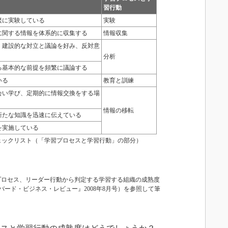
習行動
繁に実験している
実験
に関する情報を体系的に収集する
情報収集
、建設的な対立と議論を好み、反対意
分析
る基本的な前提を頻繁に議論する
いる
教育と訓練
会い学び、定期的に情報交換をする場
情報の移転
新たな知識を迅速に伝えている
を実施している
ェックリスト（「学習プロセスと学習行動」の部分）
境、プロセス、リーダー行動から判定する学習する組織の成熟度
ード・ビジネス・レビュー』2008年8月号）を参照して筆