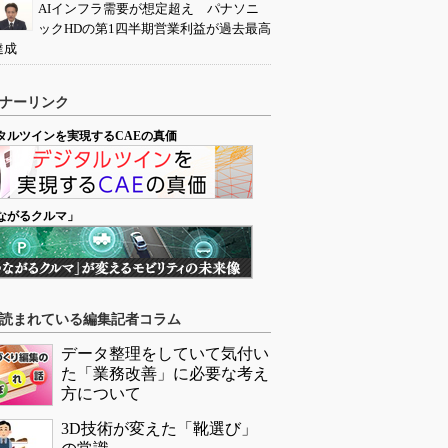
AIインフラ需要が想定超え パナソニ
ックHDの第1四半期営業利益が過去最高
達成
ナーリンク
タルツインを実現するCAEの真価
ながるクルマ」
読まれている編集記者コラム
データ整理をしていて気付い
た「業務改善」に必要な考え
方について
3D技術が変えた「靴選び」