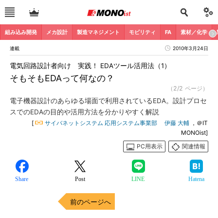
組み込み開発
メカ設計
製造マネジメント
モビリティ
FA
素材／化学
連載
2010年3月24日
電気回路設計者向け 実践！ EDAツール活用法（1）
そもそもEDAって何なの？
（2/2 ページ）
電子機器設計のあらゆる場面で利用されているEDA。設計プロセ
スでのEDAの目的や活用方法を分かりやすく解説
[
サイバネットシステム 応用システム事業部 伊藤 大輔
，＠IT
MONOist]
PC用表示
関連情報
Share
Post
LINE
Hatena
前のページへ