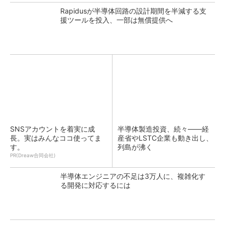
Rapidusが半導体回路の設計期間を半減する支
援ツールを投入、一部は無償提供へ
SNSアカウントを着実に成
半導体製造投資、続々――経
長。実はみんなココ使ってま
産省やLSTC企業も動き出し、
す。
列島が沸く
PR(Dreaw合同会社)
半導体エンジニアの不足は3万人に、複雑化す
る開発に対応するには