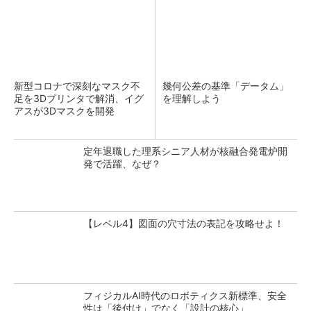
新型コロナで深刻なマスク不
幾何公差の基準「データム」
足を3Dプリンタで解消、イグ
を理解しよう
アスが3Dマスクを開発
定年退職した理系シニア人材が核融合発電炉開
発で活躍、なぜ？
【レベル4】図面の穴寸法の表記を攻略せよ！
フィジカルAI時代のロボティクス新標準、安全
性は「後付け」でなく「設計の核心」