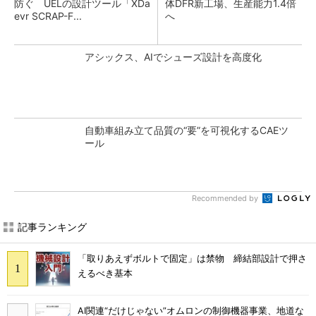
防ぐ UELの設計ツール「XDa
体DFR新工場、生産能力1.4倍
evr SCRAP-F...
へ
アシックス、AIでシューズ設計を高度化
自動車組み立て品質の“要”を可視化するCAEツ
ール
Recommended by
記事ランキング
「取りあえずボルトで固定」は禁物 締結部設計で押さ
えるべき基本
AI関連“だけじゃない”オムロンの制御機器事業、地道な