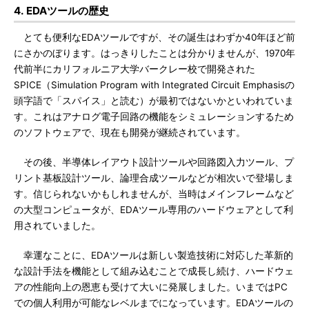
4. EDAツールの歴史
とても便利なEDAツールですが、その誕生はわずか40年ほど前
にさかのぼります。はっきりしたことは分かりませんが、1970年
代前半にカリフォルニア大学バークレー校で開発された
SPICE（Simulation Program with Integrated Circuit Emphasisの
頭字語で「スパイス」と読む）が最初ではないかといわれていま
す。これはアナログ電子回路の機能をシミュレーションするため
のソフトウェアで、現在も開発が継続されています。
その後、半導体レイアウト設計ツールや回路図入力ツール、プ
リント基板設計ツール、論理合成ツールなどが相次いで登場しま
す。信じられないかもしれませんが、当時はメインフレームなど
の大型コンピュータが、EDAツール専用のハードウェアとして利
用されていました。
幸運なことに、EDAツールは新しい製造技術に対応した革新的
な設計手法を機能として組み込むことで成長し続け、ハードウェ
アの性能向上の恩恵も受けて大いに発展しました。いまではPC
での個人利用が可能なレベルまでになっています。EDAツールの