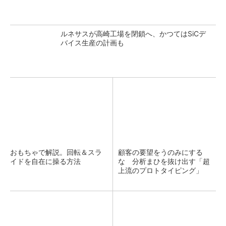
ルネサスが高崎工場を閉鎖へ、かつてはSiCデ
バイス生産の計画も
おもちゃで解説。回転＆スラ
顧客の要望をうのみにする
イドを自在に操る方法
な 分析まひを抜け出す「超
上流のプロトタイピング」