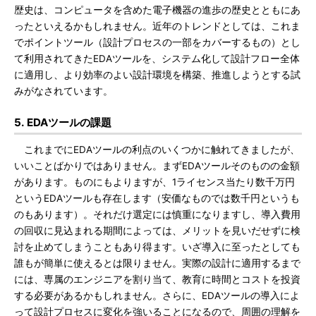
歴史は、コンピュータを含めた電子機器の進歩の歴史とともにあ
ったといえるかもしれません。近年のトレンドとしては、これま
でポイントツール（設計プロセスの一部をカバーするもの）とし
て利用されてきたEDAツールを、システム化して設計フロー全体
に適用し、より効率のよい設計環境を構築、推進しようとする試
みがなされています。
5. EDAツールの課題
これまでにEDAツールの利点のいくつかに触れてきましたが、
いいことばかりではありません。まずEDAツールそのものの金額
があります。ものにもよりますが、1ライセンス当たり数千万円
というEDAツールも存在します（安価なものでは数千円というも
のもあります）。それだけ選定には慎重になりますし、導入費用
の回収に見込まれる期間によっては、メリットを見いだせずに検
討を止めてしまうこともあり得ます。いざ導入に至ったとしても
誰もが簡単に使えるとは限りません。実際の設計に適用するまで
には、専属のエンジニアを割り当て、教育に時間とコストを投資
する必要があるかもしれません。さらに、EDAツールの導入によ
って設計プロセスに変化を強いることになるので、周囲の理解を