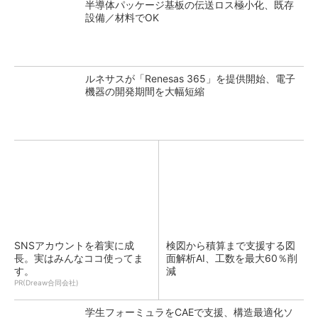
半導体パッケージ基板の伝送ロス極小化、既存
設備／材料でOK
ルネサスが「Renesas 365」を提供開始、電子
機器の開発期間を大幅短縮
SNSアカウントを着実に成
検図から積算まで支援する図
長。実はみんなココ使ってま
面解析AI、工数を最大60％削
す。
減
PR(Dreaw合同会社)
学生フォーミュラをCAEで支援、構造最適化ソ