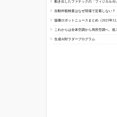
動き出したファナックの「フィジカルAI
自動外観検査はなぜ現場で定着しない？
協働ロボットニュースまとめ（2025年12月
これからは全体空調から局所空調へ、低
生成AI対ラダープログラム