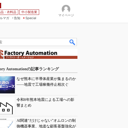
薬品・衣料品
中小製造業
マイページ
ルマガ
告知
Special
tory Automationの記事ランキング
なぜ熊本に半導体産業が集まるのか
――地震で工場稼働停止相次ぐ
令和8年熊本地震による工場への影
響まとめ
AI関連“だけじゃない”オムロンの制
御機器事業、地道な顧客基盤強化が