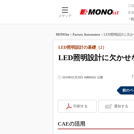
工
産
メディア
脱
つながる技術
AI×技術
MONOist
>
Factory Automation
>
LED照明設計に欠かせ
つながる工場
AI×設備
つながるサービ
Physical
LED照明設計の基礎（2）
LED照明設計に欠かせ
[
2010年01月29日 00時00分 公開
前のペ
印刷する
通知する
CAEの活用