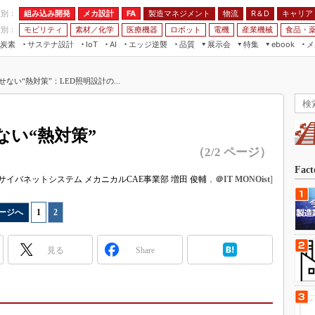
程別：
組み込み開発
メカ設計
製造マネジメント
物流
R＆D
キャリア
FA
業別：
モビリティ
素材／化学
医療機器
ロボット
電機
産業機械
食品・
炭素
サステナ設計
エッジ逆襲
品質
展示会
特集
メ
IoT
AI
ebook
伝承
組み込み開発
CEATEC
読者調査まとめ
編集後記
ない“熱対策”：LED照明設計の...
JIMTOF
保全
メカ設計
つながるクルマ
組込み/エッジ コンピューティング
ス
 AI
製造マネジメント
5G
展＆IoT/5Gソリューション展
VR／AR
FA
ない“熱対策”
IIFES
モビリティ
フィールドサービス
（2/2 ページ）
国際ロボット展
素材／化学
FPGA
Fac
ジャパンモビリティショー
サイバネットシステム メカニカルCAE事業部 増田 俊輔
，
＠IT MONOist
]
組み込み画像技術
TECHNO-FRONTIER
組み込みモデリング
ージへ
1
|
2
人テク展
Windows Embedded
スマート工場EXPO
見る
Share
車載ソフト開発
EdgeTech+
ISO26262
日本ものづくりワールド
無償設計ツール
AUTOMOTIVE WORLD