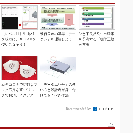
【レベル14】生成AI
幾何公差の基準「デー
3σと不良品発生の確率
を味方に、3D CADを
タム」を理解しよう
を予測する「標準正規
使いこなそう！
分布表」
新型コロナで深刻なマ
「データム記号」の使
スク不足を3Dプリン
い方と設計者が身に付
タで解消、イグアスが
けておくべき作法
3Dマスクを開発
Recommended by
PR