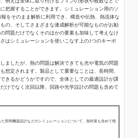
で、例えば筐体に取り付けるフィンの形状や枚数などで
易に把握することができます。シミュレーション用のソ
情報をそのまま解析に利用でき、構造や伝熱、熱流体な
るもの、そしてさまざまな連成解析が可能なものがお勧
熱の問題だけでなくそのほかの要素も加味して考えなけ
さはシミュレーションを使いこなす上の1つのキーポ
しましたが、熱の問題は解決できても光や電気の問題
合も想定されます。製品として重要なことは、長時間、
用できるかどうかですので、全体としての最適設計が課
熱だけでなく次回以降、回路や光学設計の問題も含めて
使った照明機器設計などのシミュレーションについて、熱対策も含めて情