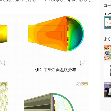
コー
。
イン
よく