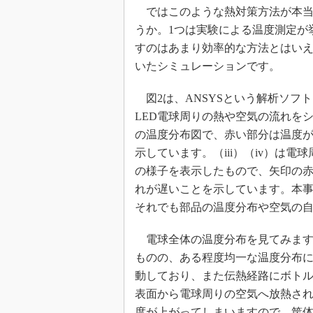
ではこのような熱対策方法が本当
うか。1つは実験による温度測定が
すのはあまり効率的な方法とはいえ
いたシミュレーションです。
図2は、ANSYSという解析ソフ
LED電球周りの熱や空気の流れをシ
の温度分布図で、赤い部分は温度
示しています。（iii）（iv）は
の様子を表示したもので、矢印の
れが遅いことを示しています。本
それでも部品の温度分布や空気の
電球全体の温度分布を見てみます
ものの、ある程度均一な温度分布
動しており、また伝熱経路にボト
表面から電球周りの空気へ放熱さ
度が上がってしまいますので、筐