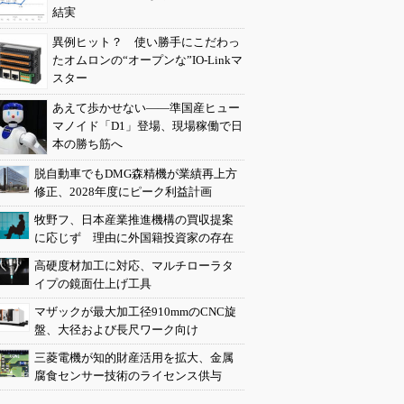
結実
異例ヒット？ 使い勝手にこだわっ
たオムロンの“オープンな”IO-Linkマ
スター
あえて歩かせない――準国産ヒュー
マノイド「D1」登場、現場稼働で日
本の勝ち筋へ
脱自動車でもDMG森精機が業績再上方
修正、2028年度にピーク利益計画
牧野フ、日本産業推進機構の買収提案
に応じず 理由に外国籍投資家の存在
高硬度材加工に対応、マルチローラタ
イプの鏡面仕上げ工具
マザックが最大加工径910mmのCNC旋
盤、大径および長尺ワーク向け
三菱電機が知的財産活用を拡大、金属
腐食センサー技術のライセンス供与