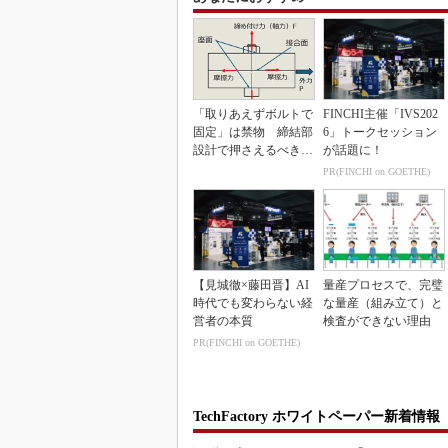
「取りあえずボルトで
FINCHI主催「IVS202
固定」は禁物 締結部
6」トークセッション
設計で押さえるべき基
が話題に！
本
PR(FINCHI on GOETHE)
【見城徹×藤田晋】AI
量産プロセスで、完璧
時代でも変わらない経
な量産（組み立て）と
営者の本質
検査ができない理由
PR(FINCHI on GOETHE)
TechFactory ホワイトペーパー新着情報