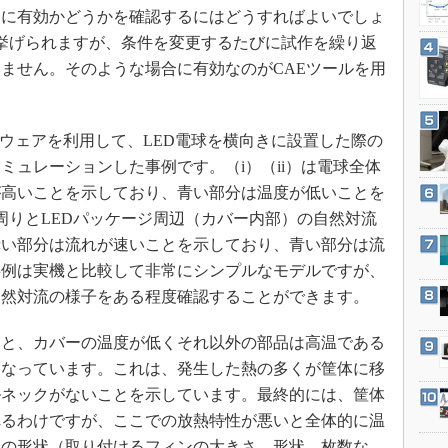
3Dプリンタ
に有効かどうかを確認するにはどうすればよいでしょ
産業オープンネット展
デジタルツインとCAE
挙げられますが、条件を変更するたびに試作を繰り返
ません。そのような場合に有効なのがCAEツールを用
S＆OP
インダストリー4.0
イノベーション
トウェアを利用して、LED電球を横向きに設置した際の
製造業ビッグデータ
ミュレーションした事例です。（i）（ii）は電球全体
が高いことを示しており、青い部分は温度が低いことを
メイドインジャパン
電球周りとLEDパッケージ周辺（カバー内部）の自然対流
植物工場
赤い部分は流れが速いことを示しており、青い部分は流
知財マネジメント
事例は実機と比較して非常にシンプルなモデルですが、
海外生産
自然対流の様子をある程度確認することができます。
グローバル設計・開発
と、カバーの温度が低くそれ以外の部品は高温である
制御セキュリティ
になっています。これは、発生した熱の多くが筐体に移
新型コロナへの対応
ルネックがないことを示しています。最終的には、筐体
れるわけですが、ここでの放熱特性が悪いと全体的に温
体の形状（取り付けるフィンの大きさ、形状、枚数な