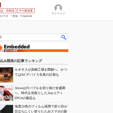
薬品・衣料品
中小製造業
マイページ
ルマガ
告知
Special
込み開発の記事ランキング
ルネサスが高崎工場を閉鎖へ、かつ
てはSiCデバイス生産の計画も
AlteraはITバブルを切り抜け全盛期
へ、時代を先取りしたArmコア＋
FPGAの製品も
強度20倍のフィルム採用で折り目が
目立ちにくい折りたたみスマホの新