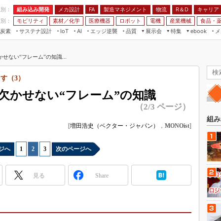
程別：
組み込み開発
メカ設計
製造マネジメント
物流
R＆D
キャリア
FA
業別：
モビリティ
素材／化学
医療機器
ロボット
電機
産業機械
食品・
炭素
サステナ設計
エッジ逆襲
品質
展示会
特集
メ
IoT
AI
ebook
伝承
組み込み開発
CEATEC
読者調査まとめ
編集後記
せない“フレーム”の知識...
JIMTOF
保全
メカ設計
つながるクルマ
組込み/エッジ コンピューティング
ス
 AI
製造マネジメント
5G
す（3）
展＆IoT/5Gソリューション展
VR／AR
FA
欠かせない“フレーム”の知識
IIFES
モビリティ
フィールドサービス
（2/3 ページ）
国際ロボット展
素材／化学
FPGA
組み
ジャパンモビリティショー
[
増田浩史（ベクター・ジャパン）
，
MONOist
]
組み込み画像技術
TECHNO-FRONTIER
組み込みモデリング
ジへ
1
|
2
|
3
次のページへ
人テク展
Windows Embedded
スマート工場EXPO
見る
Share
車載ソフト開発
EdgeTech+
ISO26262
日本ものづくりワールド
無償設計ツール
AUTOMOTIVE WORLD