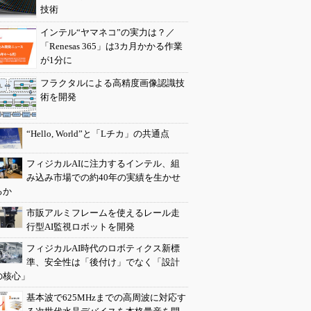
技術
インテル“ヤマネコ”の実力は？／
「Renesas 365」は3カ月かかる作業
が1分に
フラクタルによる高精度画像認識技
術を開発
“Hello, World”と「Lチカ」の共通点
フィジカルAIに注力するインテル、組
み込み市場での約40年の実績を生かせ
るか
市販アルミフレームを使えるレール走
行型AI監視ロボットを開発
フィジカルAI時代のロボティクス新標
準、安全性は「後付け」でなく「設計
の核心」
基本波で625MHzまでの高周波に対応す