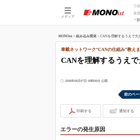
工
産
メディア
脱
つながる技術
AI×技術
MONOist
>
組み込み開発
>
CANを理解するうえで欠か
つながる工場
AI×設備
つながるサービ
Physical
車載ネットワーク“CANの仕組み”教えま
CANを理解するうえで
2008年08月07日 00時00分 公開
前のペー
印刷する
通知する
エラーの発生原因