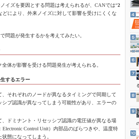
3Dプリンタ
イズを要因とする問題は考えられるが、CANでは“
2
産業オープンネット展
デジタルツインとCAE
などにより、外来ノイズに対して影響を受けにくくな
S＆OP
インダストリー4.0
で問題が発生するかを考えてみたい。
イノベーション
ー
製造業ビッグデータ
メイドインジャパン
ク全体が影響を受ける問題発生が考えられる。
植物工場
知財マネジメント
発生するエラー
海外生産
て、それぞれのノードが異なるタイミングで同期して
グローバル設計・開発
ッシブ認識が異なってしまう可能性があり、エラーの
制御セキュリティ
新型コロナへの対応
て、ドミナント・リセッシブ認識の電圧値が異なる場
ctronic Control Unit）内部品のばらつきや、温度特
た状態になってしまう。