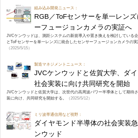
組み込み開発ニュース：
RGB／ToFセンサーを単一レン
ーフュージョンカメラの実証へ
JVCケンウッドは、測距システムの新規導入や置き換えを検討している企
とToFセンサーを単一レンズに統合したセンサーフュージョンカメラの
（2025/5/15）
製造マネジメントニュース：
JVCケンウッドと佐賀大学、ダ
社会実装に向け共同研究を開始
JVCケンウッドと佐賀大学は、次世代の高周波パワー半導体として期待
装に向け、共同研究を開始する。
（2025/5/12）
ミリ波帯通信用など視野：
ダイヤモンド半導体の社会実装急ぐ
ンウッド