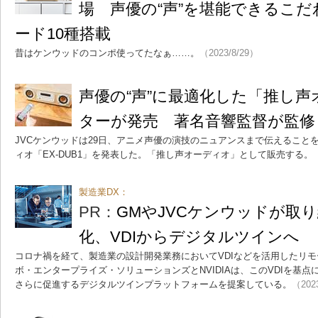
場 声優の“声”を堪能できるこ
ード10種搭載
昔はケンウッドのコンポ使ってたなぁ……。
（2023/8/29）
声優の“声”に最適化した「推し
ターが発売 著名音響監督が監修
JVCケンウッドは29日、アニメ声優の演技のニュアンスまで伝えること
ィオ「EX-DUB1」を発表した。「推し声オーディオ」として販売する。
製造業DX：
PR：
GMやJVCケンウッドが取
化、VDIからデジタルツインへ
コロナ禍を経て、製造業の設計開発業務においてVDIなどを活用したリ
ボ・エンタープライズ・ソリューションズとNVIDIAは、このVDIを基
さらに促進するデジタルツインプラットフォームを提案している。
（202