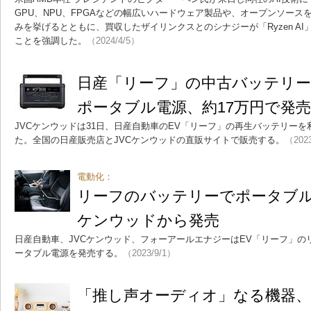
GPU、NPU、FPGAなどの幅広いハードウェア製品や、オープンソー
みを挙げるとともに、買収したザイリンクスとのシナジーが「Ryzen A
ことを強調した。
（2024/4/5）
日産「リーフ」の中古バッテリ
ポータブル電源、約17万円で発売
JVCケンウッドは31日、日産自動車のEV「リーフ」の再生バッテリー
た。全国の日産販売店とJVCケンウッドの直販サイトで販売する。
（2023
電動化：
リーフのバッテリーでポータブル
ケンウッドから発売
日産自動車、JVCケンウッド、フォーアールエナジーはEV「リーフ」の
ータブル電源を発売する。
（2023/9/1）
「推し声オーディオ」なる機器