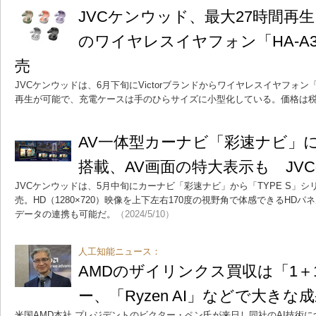
JVCケンウッド、最大27時間再
のワイヤレスイヤフォン「HA-A3
売
JVCケンウッドは、6月下旬にVictorブランドからワイヤレスイヤフォン「H
再生が可能で、充電ケースは手のひらサイズに小型化している。価格は税込
AV一体型カーナビ「彩速ナビ」
搭載、AV画面の特大表示も JV
JVCケンウッドは、5月中旬にカーナビ「彩速ナビ」から「TYPE S」シ
売。HD（1280×720）映像を上下左右170度の視野角で体感できるHD
データの連携も可能だ。
（2024/5/10）
人工知能ニュース：
AMDのザイリンクス買収は「1＋
ー、「Ryzen AI」などで大きな
米国AMD本社 プレジデントのビクター・ペン氏が来日し同社のAI技術に