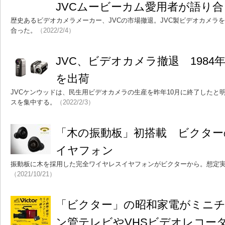
JVCムービーカム愛用者が語り
歴史あるビデオカメラメーカー、JVCの市場撤退。JVC製ビデオカメラ
合った。
（2022/2/4）
JVC、ビデオカメラ撤退 1984年
を出荷
JVCケンウッドは、民生用ビデオカメラの生産を昨年10月に終了したと
スを集中する。
（2022/2/3）
「木の振動板」初搭載 ビクター
イヤフォン
振動板に木を採用した完全ワイヤレスイヤフォンがビクターから。想定実売
（2021/10/21）
「ビクター」の昭和家電がミニ
ン管テレビやVHSビデオレコー