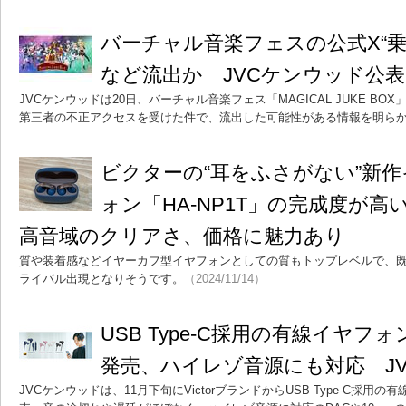
バーチャル音楽フェスの公式X“乗
など流出か JVCケンウッド公表
JVCケンウッドは20日、バーチャル音楽フェス「MAGICAL JUKE BOX
第三者の不正アクセスを受けた件で、流出した可能性がある情報を明ら
ビクターの“耳をふさがない”新
ォン「HA-NP1T」の完成度が
高音域のクリアさ、価格に魅力あり
質や装着感などイヤーカフ型イヤフォンとしての質もトップレベルで、
ライバル出現となりそうです。
（2024/11/14）
USB Type-C採用の有線イヤフォン
発売、ハイレゾ音源にも対応 J
JVCケンウッドは、11月下旬にVictorブランドからUSB Type-C採用の有