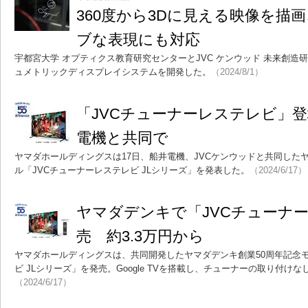
360度から3Dに見える映像を描
ブな表現にも対応
宇都宮大学 オプティクス教育研究センターとJVC ケンウッド 未来創造
ュメトリックディスプレイシステムを開発した。
（2024/8/1）
「JVCチューナーレステレビ」
電機と共同で
ヤマダホールディングスは17日、船井電機、JVCケンウッドと共同した
ル「JVCチューナーレステレビ JLシリーズ」を発表した。
（2024/6/17）
ヤマダデンキで「JVCチューナーレス
売 約3.3万円から
ヤマダホールディングスは、共同開発したヤマダデンキ創業50周年記念モ
ビ JLシリーズ」を発売。Google TVを搭載し、チューナーの取り付け
（2024/6/17）