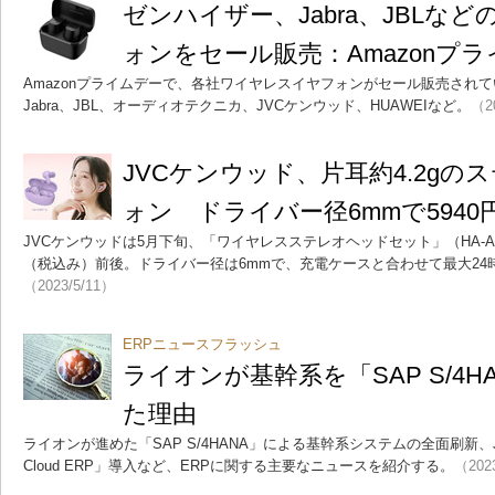
ゼンハイザー、Jabra、JBLな
ォンをセール販売：Amazonプ
Amazonプライムデーで、各社ワイヤレスイヤフォンがセール販売され
Jabra、JBL、オーディオテクニカ、JVCケンウッド、HUAWEIなど。
（2
JVCケンウッド、片耳約4.2g
ォン ドライバー径6mmで5940
JVCケンウッドは5月下旬、「ワイヤレスステレオヘッドセット」（HA-A2
（税込み）前後。ドライバー径は6mmで、充電ケースと合わせて最大24
（2023/5/11）
ERPニュースフラッシュ
ライオンが基幹系を「SAP S/4
た理由
ライオンが進めた「SAP S/4HANA」による基幹系システムの全面刷新、JVCケ
Cloud ERP」導入など、ERPに関する主要なニュースを紹介する。
（202