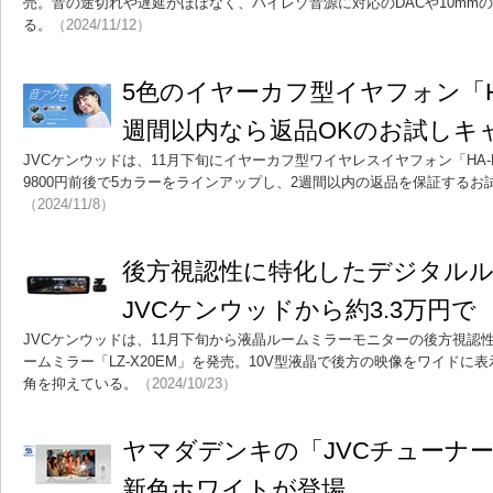
売。音の途切れや遅延がほぼなく、ハイレゾ音源に対応のDACや10mm
る。
（2024/11/12）
5色のイヤーカフ型イヤフォン「HA
週間以内なら返品OKのお試しキ
JVCケンウッドは、11月下旬にイヤーカフ型ワイヤレスイヤフォン「HA-
9800円前後で5カラーをラインアップし、2週間以内の返品を保証する
（2024/11/8）
後方視認性に特化したデジタル
JVCケンウッドから約3.3万円で
JVCケンウッドは、11月下旬から液晶ルームミラーモニターの後方視認
ームミラー「LZ-X20EM」を発売。10V型液晶で後方の映像をワイド
角を抑えている。
（2024/10/23）
ヤマダデンキの「JVCチューナーレス
新色ホワイトが登場