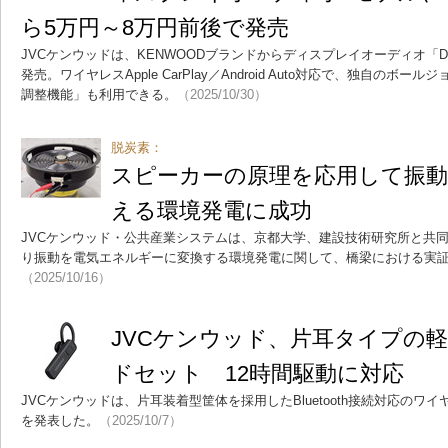
ら5万円～8万円前後で発売
JVCケンウッドは、KENWOODブランドからディスプレイオーディオ「DMX7
発売。ワイヤレスApple CarPlay／Android Auto対応で、独自のボ
調整機能」も利用できる。
（2025/10/30）
脱炭素：
スピーカーの原理を応用して振
える環境発電に成功
JVCケンウッド・公共産業システムは、京都大学、建設技術研究所と共
り振動を電気エネルギーに変換する環境発電に関して、橋梁における実
（2025/10/16）
JVCケンウッド、片耳タイプの
ドセット 12時間駆動に対応
JVCケンウッドは、片耳装着型筐体を採用したBluetooth接続対応のワイヤ
を発表した。
（2025/10/7）