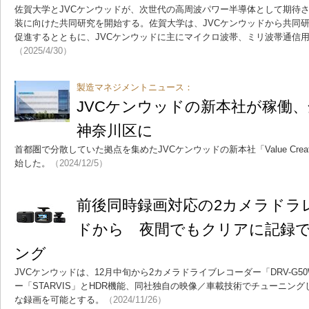
佐賀大学とJVCケンウッドが、次世代の高周波パワー半導体として期待
装に向けた共同研究を開始する。佐賀大学は、JVCケンウッドから共同
促進するとともに、JVCケンウッドに主にマイクロ波帯、ミリ波帯通信
（2025/4/30）
製造マネジメントニュース：
JVCケンウッドの新本社が稼働
神奈川区に
首都圏で分散していた拠点を集めたJVCケンウッドの新本社「Value Creati
始した。
（2024/12/5）
前後同時録画対応の2カメラドラ
ドから 夜間でもクリアに記録
ング
JVCケンウッドは、12月中旬から2カメラドライブレコーダー「DRV-G5
ー「STARVIS」とHDR機能、同社独自の映像／車載技術でチューニングした「
な録画を可能とする。
（2024/11/26）