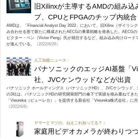
旧Xilinxが主導するAMDの組
プ、CPUとFPGAのチップ内統合
AMDは、「Financial Analyst Day 2022」において、旧Xilinx（ザイ
み合わせる形で新たに構成されたAECGの事業戦略を発表した。AECGのトッ
ビクター・ペン（Victor Peng）氏が就任するなど、組み込み向けロードマ
が進んでいる。
（2022/6/28）
人工知能ニュース：
パナソニックのエッジAI基盤「Vie
社、JVCケンウッドなどが出資
パナソニック ホールディングス（パナソニックHD）、JVCケンウッド、
の3社は、パナソニックHDの研究開発部門の傘下で実績を積み重ねてきた
「Vieureka（ビューレカ）」を提供する新会社「Vieureka株式会社
（2022/6/8）
ヤマーとマツの、ねえこれ知ってる？：
家庭用ビデオカメラが終わりつ