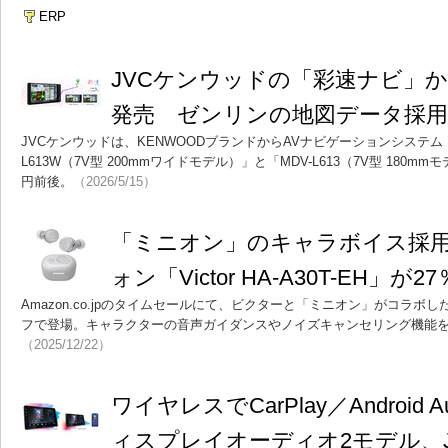
ERP
JVCケンウッドの「彩速ナビ」か
発売 ゼンリンの地図データ採
JVCケンウッドは、KENWOODブランドからAVナビゲーションシステム
L613W（7V型 200mmワイドモデル）」と「MDV-L613（7V型 180
円前後。
（2026/5/15）
「ミニオン」のキャラボイス採
ォン「Victor HA-A30T-EH」が
Amazon.co.jpのタイムセールにて、ビクターと「ミニオン」がコラボ
フで登場。キャラクターの音声ガイダンスやノイズキャンセリング機能
（2025/12/22）
ワイヤレスでCarPlay／Android
ィスプレイオーディオ2モデル、