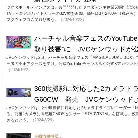
ヤマダホールディングスは、共同開発したヤマダデンキ創業50周年記念モデ
TV」へ新色ホワイトカラーの32V型を追加。価格は3万2780円（税込
マダウェブコムで取り扱う。
（2024/10/22）
バーチャル音楽フェスのYouTub
取り被害”に JVCケンウッドが
JVCケンウッドは2日、バーチャル音楽フェス「MAGICAL JUKE BOX」
三者の不正アクセスを受け、公式YouTubeチャンネルや公式Xアカウン
（2024/10/2）
360度撮影に対応した2カメラドラ
G60CW」発売 JVCケンウッド
JVCケンウッドは、360度撮影に対応した2カメラドライブレコーダー「DR
る。前後2カメラに高感度CMOSセンサー「STARVISTM」を搭載し、
きるという。
（2024/8/29）
車載情報機器：