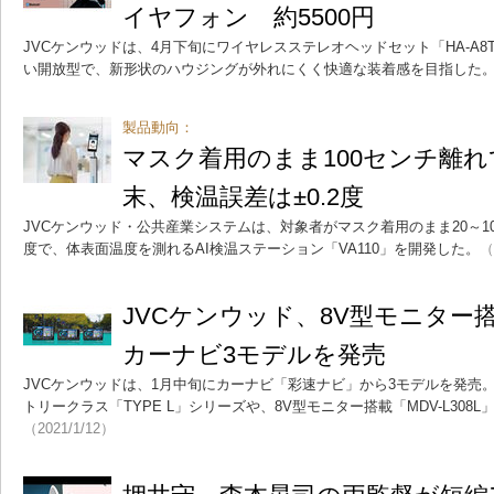
イヤフォン 約5500円
JVCケンウッドは、4月下旬にワイヤレスステレオヘッドセット「HA-A
い開放型で、新形状のハウジングが外れにくく快適な装着感を目指した
製品動向：
マスク着用のまま100センチ離
末、検温誤差は±0.2度
JVCケンウッド・公共産業システムは、対象者がマスク着用のまま20～10
度で、体表面温度を測れるAI検温ステーション「VA110」を開発した。
（
JVCケンウッド、8V型モニター
カーナビ3モデルを発売
JVCケンウッドは、1月中旬にカーナビ「彩速ナビ」から3モデルを発売
トリークラス「TYPE L」シリーズや、8V型モニター搭載「MDV-L30
（2021/1/12）