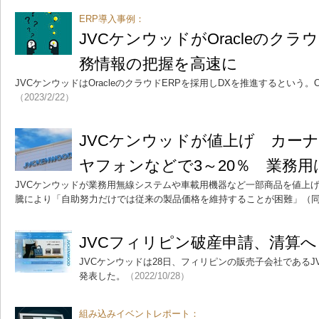
ERP導入事例：
JVCケンウッドがOracleのクラ
務情報の把握を高速に
JVCケンウッドはOracleのクラウドERPを採用しDXを推進するという。
（2023/2/22）
JVCケンウッドが値上げ カー
ヤフォンなどで3～20％ 業務用
JVCケンウッドが業務用無線システムや車載用機器など一部商品を値上
騰により「自助努力だけでは従来の製品価格を維持することが困難」（
JVCフィリピン破産申請、清算へ
JVCケンウッドは28日、フィリピンの販売子会社である
発表した。
（2022/10/28）
組み込みイベントレポート：