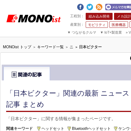
組み込み開発
メカ設計
モビリティ
医療機器
▼
つながるクルマ
▼
IoT×製造業
»
V
MONOist トップ
キーワード一覧
ニ
日本ビクター
>
>
>
「日本ビクター」関連の最新 ニュー
記事 まとめ
「日本ビクター」に関する情報が集まったページです。
関連キーワード
ヘッドセット
Bluetoothヘッドセット
ケンウ