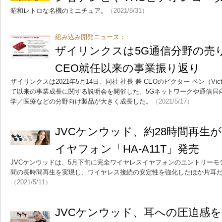
昭和レトロな名機のミニチュア。
（2021/8/31）
組み込み開発ニュース：
ザイリンクスは5G通信分野の売
CEO就任以来の事業振り返り
ザイリンクスは2021年5月14日、同社 社長 兼 CEOのビクター ペン（Vict
て以来の事業成長に関する説明会を開催した。5Gネットワークや通信局
学／医療などの分野向け製品が大きく成長した。
（2021/5/17）
JVCケンウッド、約28時間再生
イヤフォン「HA-A11T」発売
JVCケンウッドは、5月下旬に完全ワイヤレスイヤフォンのエントリーモデル
間の長時間再生を実現し、ワイヤレス接続の安定性を強化したほか片耳
（2021/5/11）
JVCケンウッド、耳への圧迫感