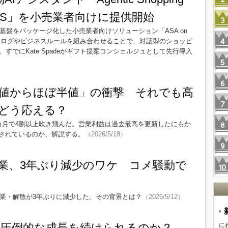
on AWS」を小売業者向けに提供開始
ng」の技術基盤をパッケージ化した小売業者向けソリューション「ASA on
タログやビジネスルールを組み合わせることで、対話型のショッピ
すでにKate Spadeがギフト提案コンシェルジュとして先行導入
値からほぼ半値」の衝撃 それでも高
どう応える？
カ月で4割以上吹き飛んだ。営業利益は過去最高を更新したにもか
されているのか、解説する。
（2026/5/18）
業、3年ぶり減少のワケ コメ騒動で
廃業・解散が3年ぶりに減少した。その背景とは？
（2026/5/12）
は圧倒的な成長を続けられるのか？
に