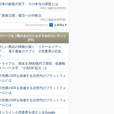
日本の創薬力低下、その本当の課題とは
PR(三菱総合研究所)
「創薬立国」復活への分岐点
PR(三菱総合研究所)
Recommended by
のページをご覧のあなたにおすすめのコンテンツ
[PR]
欲しい商品の情報が届く「リテールメディ
ア」 電子看板やアプリ 小売業界が広告
ビ...
トライアル、西友を3800億円で買収 低価格
スーパー大手 “小売DX”拡大（1...
小売業のDXを加速する次世代のプラットフォ
ームとは
小売業のDXを加速する次世代のプラットフォ
ームとは
小売業のDXを加速する次世代のプラットフォ
ームとは
オンライン小売業界を揺さぶるGoogle