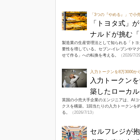
「3つの『やめる』」で小
「トヨタ式」が
ナルドが挑む「
製造業の生産管理法として知られる「トヨ
要性を増している。セブン‐イレブンやマ
せて作る」への転換を考える。
（2026/7/2
入力トークンを8万3000から
入力トークンを
築したローカル
英国の小売大手企業のエンジニアは、AI
クスを構築。1回当たりの入力トークンを約8
る。
（2026/7/13）
セルフレジが抱