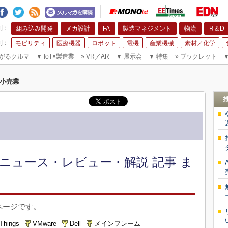
組み込み開発
メカ設計
FA
製造マネジメント
物流
R＆D
モビリティ
医療機器
ロボット
電機
産業機械
素材／化学
がるクルマ
▼
IoT×製造業
»
VR／AR
▼
展示会
▼
特集
»
ブックレット
小売業
ニュース・レビュー・解説 記事 ま
ページです。
 Things
VMware
Dell
メインフレーム