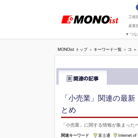
▼
つな
MONOist トップ
キーワード一覧
コ
>
>
>
「小売業」関連の最新 
とめ
「小売業」に関する情報が集まった
関連キーワード
富士通
Internet of