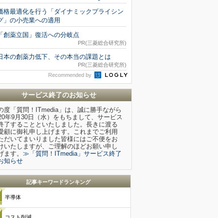
価格最適化を行う「ダイナミックプライシン
グ」の小売業への適用
「創薬立国」復活への分岐点
PR(三菱総合研究所)
日本の創薬力低下、その本当の課題とは
PR(三菱総合研究所)
Recommended by
サービス終了のお知らせ
の度「質問！ITmedia」は、誠に勝手ながら
020年9月30日（水）をもちまして、サービス
終了することといたしました。長きに渡る
愛顧に御礼申し上げます。これまでご利用
ただいてまいりました皆様にはご不便をお
けいたしますが、ご理解のほどお願い申し
げます。
≫「質問！ITmedia」サービス終了
お知らせ
記事キーワードランキング
半導体
コスト削減