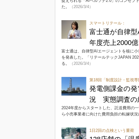
捉えられる「AIペルソナ2.0」のコンセプト
た。
（2026/3/4）
スマートリテール：
富士通が自律型A
年度売上2000
富士通は、自律型AIエージェントを核に小売現場
を発表した。「リテールテックJAPAN 2
る。
（2026/3/4）
第18回「制度設計・監視
発電側課金の発
況 実態調査の
2024年度からスタートした、託送費用
ら小売事業者に向けた費用負担の転嫁状況
1日2回の点検という重荷