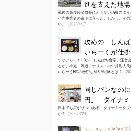
進を支えた地場
戦後の高度経済成長にともない消費スタイ
小売事業者の傘下に入った。しかし、その
い。
（2026/4/17）
攻めの「しんぱ
いらーくが仕掛
すかいらーくHDが「しんぱち食堂」運営
るが、小売・流通アナリストの中井彰人氏
いらーくHDの緻密なM＆A戦略とは？
（20
同じパンなのに
円」 ダイナミ
日本でも広がりつつある「ダイナミックプ
か？
（2026/3/24）
リテールテックJAPAN 202