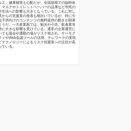
ルス。健康被害も心配だが、全国規模での臨時休
、マスクやトイレットペーパーの品薄など市民の
常生活への影響も大きくなっている。これに対し
業からの支援策の発表も相次いでいるが、特に今
は子供向けのコンテンツの無料提供の動きが顕著
ようだ。一方産業面では、観光や小売、飲食業等
特に大きな影響を受けている。通常の企業運営に
いても面会や通勤の場がリスク視され、サーモグ
フィやWeb会議ツールの活用、テレワークの実現
どテクノロジーによるリスク回避策への注目が高
っている。