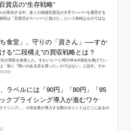
百貨店の“生存戦略”
ルが変化する中、多くの地場百貨店が大手スーパーを運営する
過程は「百貨店がスーパーに負けた」という単純なものではな
ち食堂」、守りの「資さん」──すか
ける“二段構え”の買収戦略とは？
会社の買収を発表した。すかいらーくHDのM＆A強化を掲げてい
は「単に『勢いのある店を買った』のではない」と話す。すか
26/4/9）
、ラベルには「90円」「80円」「95
ックプライシング導入が進むワケ
ライシング」。小売企業が導入する際のポイントはどこにあるの
6：