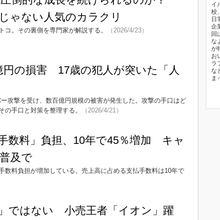
イ
校
じゃない人気のカラクリ
日
企
トコ。その裏側を専門家が解説する。
（2026/4/23）
回
な
が
お
ラ
億円の損害 17歳の犯人が突いた「人
な
ま
イバー攻撃を受け、数百億円規模の被害が発生した。攻撃の手口はど
その手口と対策を整理する。
（2026/4/21）
手数料」負担、10年で45％増加 キャ
普及で
手数料負担が増加している。売上高に占める支払手数料は10年で
」ではない 小売王者「イオン」躍