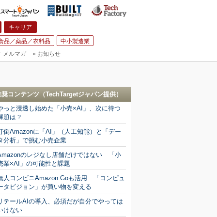
キャリア
食品／薬品／衣料品
中小製造業
▼
メルマガ
»
お知らせ
推奨コンテンツ（
TechTargetジャパン
提供）
やっと浸透し始めた「小売×AI」、次に待つ
課題は？
打倒Amazonに「AI」（人工知能）と「デー
タ分析」で挑む小売企業
Amazonのレジなし店舗だけではない 「小
売業×AI」の可能性と課題
無人コンビニAmazon Goも活用 「コンピュ
ータビジョン」が買い物を変える
リテールAIの導入、必須だが自分でやっては
いけない