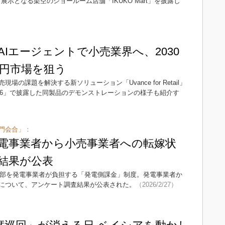
展示となる架空のショールーム店舗「IKUKO Mart」を披露し
Iエージェントで小売業界へ、2030
億円市場を狙う
の課題を解決する新ソリューション「Uvance for Retail」
026」で披露した同製品のデモンストレーションの様子も紹介す
専門会合」：
電事業者から小売事業者への転嫁状
結果が公表
の一部を発電事業者が負担する「発電側課金」制度。発電事業者か
について、アンケート調査結果が公表された。
（2026/2/27）