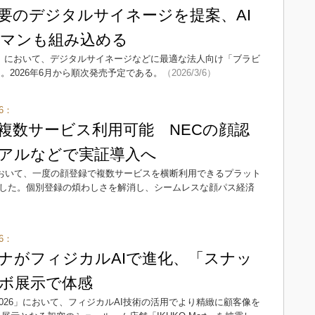
不要のデジタルサイネージを提案、AI
マンも組み込める
026」において、デジタルサイネージなどに最適な法人向け「ブラビ
。2026年6月から順次発売予定である。
（2026/3/6）
6：
複数サービス利用可能 NECの顔認
アルなどで実証導入へ
6」において、一度の顔登録で複数サービスを横断利用できるプラット
展した。個別登録の煩わしさを解消し、シームレスな顔パス経済
6：
ソナがフィジカルAIで進化、「スナッ
ボ展示で体感
2026」において、フィジカルAI技術の活用でより精緻に顧客像を