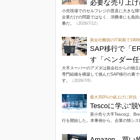
必要な売り上げ
小売現場でのセルフレジの普及に大きな障
企業だけの問題ではなく、消費者にも負担
番だ。
（2026/7/12）
親会社離脱のIT刷新で190
SAP移行で「E
す「ベンダー任
大手スーパーのアズダは親会社からの独立に
専門組織を構築して挑んだSAP移行の裏で
す。
（2026/7/8）
最大350%の値上げに対抗
Tescoに学ぶ“
英小売り大手Tescoは、Br
行を開始した。本事例から、企業の情シス
Amazon、買い物