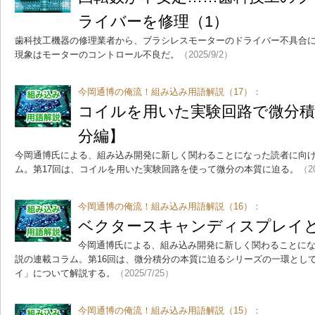
ライバーを修理（1）
歯科技工機器の修理業者から、ブラシレスモーターのドライバー不具合
現象はモーターのコントロール不良だ。
（2025/9/2）
今岡通博の俺流！組み込み用語解説（17）：
コイルを用いた実験回路で微分積
分編】
今岡通博氏による、組み込み開発に新しく関わることになった読者に向
ム。第17回は、コイルを用いた実験回路を使って微分の本質に迫る。
（20
今岡通博の俺流！組み込み用語解説（16）：
ベクタースキャンディスプレイ
今岡通博氏による、組み込み開発に新しく関わることに
説の連載コラム。第16回は、微分積分の本質に迫るシリーズの一環とし
イ」について解説する。
（2025/7/25）
今岡通博の俺流！組み込み用語解説（15）：