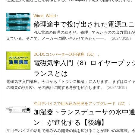
Wired, Weird：
修理途中で投げ出された電源ユニ
PLC電源の修理の続きだ。修理してみたものの出力電圧
えている。そこで、メーカーに問い合わせてみたが――。
（2024/3/25）
DC-DCコンバーター活用講座（51）：
電磁気学入門（8）ロイヤープッ
ランスとは
電磁気学入門講座。今回から「トランス概論」に入ります。まずはロイ
の概要の説明や、その設計に関する考察を紹介します。
（2024/3/19）
注目デバイスで組み込み開発をアップグレード（22）：
加湿器トランスデューサの水中
ン」が進化する【後編】
注目デバイスの活用で組み込み開発の幅を広げることが狙いの本連載。今