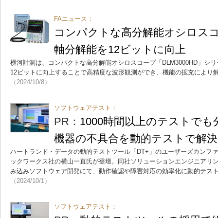
FAニュース：
コンパクトな高分解能オシロス
軸分解能を12ビットに向上
横河計測は、コンパクトな高分解能オシロスコープ「DLM3000HD」シ
12ビットに向上することで高精度な波形観測ができ、機能の拡充により
（2024/10/8）
ソフトウェアテスト：
PR：
1000時間以上のテストで
機器の不具合を動的テストで解決
ハートランド・データの動的テストツール「DT+」のユーザーズカンファ
ックワークス社の横山一直氏が登壇。同社ソリューションエンジニアリ
み込みソフトウェア開発にて、動作確認や障害対応の効率化に動的テス
（2024/10/1）
ソフトウェアテスト：