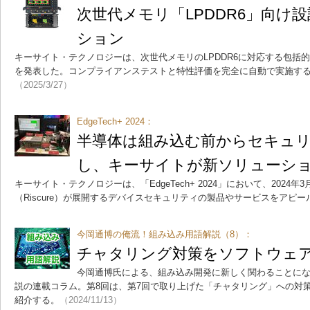
次世代メモリ「LPDDR6」向け
ション
キーサイト・テクノロジーは、次世代メモリのLPDDR6に対応する包括
を発表した。コンプライアンステストと特性評価を完全に自動で実施す
（2025/3/27）
EdgeTech+ 2024：
半導体は組み込む前からセキュ
し、キーサイトが新ソリューシ
キーサイト・テクノロジーは、「EdgeTech+ 2024」において、2024
（Riscure）が展開するデバイスセキュリティの製品やサービスをアピー
今岡通博の俺流！組み込み用語解説（8）：
チャタリング対策をソフトウェ
今岡通博氏による、組み込み開発に新しく関わることに
説の連載コラム。第8回は、第7回で取り上げた「チャタリング」への対
紹介する。
（2024/11/13）