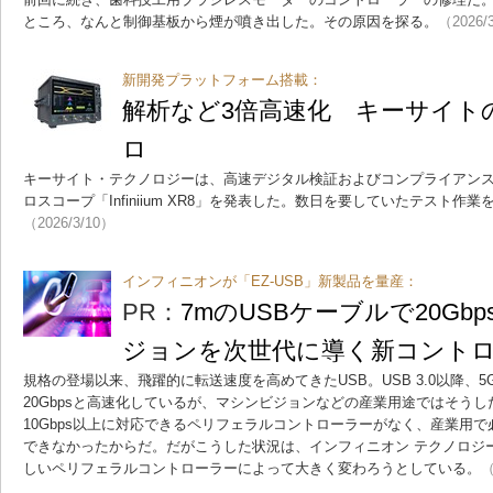
ところ、なんと制御基板から煙が噴き出した。その原因を探る。
（2026/
新開発プラットフォーム搭載：
解析など3倍高速化 キーサイト
ロ
キーサイト・テクノロジーは、高速デジタル検証およびコンプライアン
ロスコープ「Infiniium XR8」を発表した。数日を要していたテスト作
（2026/3/10）
インフィニオンが「EZ-USB」新製品を量産：
PR：
7mのUSBケーブルで20Gb
ジョンを次世代に導く新コント
規格の登場以来、飛躍的に転送速度を高めてきたUSB。USB 3.0以降、5Gb
20Gbpsと高速化しているが、マシンビジョンなどの産業用途ではそう
10Gbps以上に対応できるペリフェラルコントローラーがなく、産業用
できなかったからだ。だがこうした状況は、インフィニオン テクノロジ
しいペリフェラルコントローラーによって大きく変わろうとしている。
（