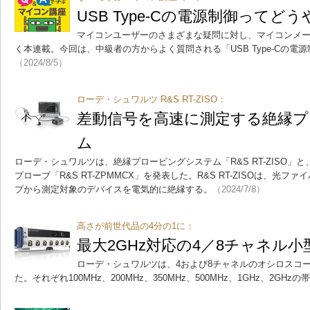
USB Type-Cの電源制御ってど
マイコンユーザーのさまざまな疑問に対し、マイコンメ
く本連載。今回は、中級者の方からよく質問される「USB Type-Cの電
（2024/8/5）
ローデ・シュワルツ R&S RT-ZISO：
差動信号を高速に測定する絶縁
ム
ローデ・シュワルツは、絶縁プロービングシステム「R&S RT-ZISO」
プローブ「R&S RT-ZPMMCX」を発表した。R&S RT-ZISOは、光
プから測定対象のデバイスを電気的に絶縁する。
（2024/7/8）
高さが前世代品の4分の1に：
最大2GHz対応の4／8チャネル
ローデ・シュワルツは、4および8チャネルのオシロスコー
た。それぞれ100MHz、200MHz、350MHz、500MHz、1GHz、2GH