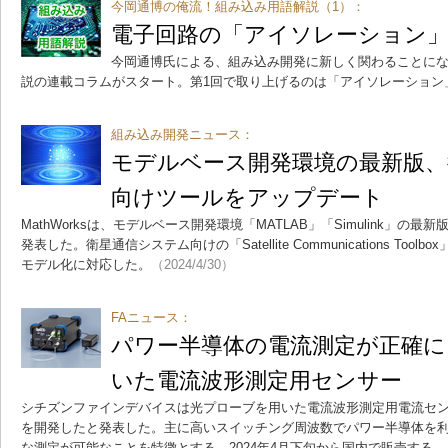
今岡通博の俺流！組み込み用語解説（1）：
電子回路の「アイソレーション
今岡通博氏による、組み込み開発に新しく関わることに
説の連載コラムがスタート。第1回で取り上げるのは「アイソレーション
組み込み開発ニュース：
モデルベース開発環境の最新版、
向けツールをアップデート
MathWorksは、モデルベース開発環境「MATLAB」「Simulink」の最新版「R
発表した。衛星通信システム向けの「Satellite Communications To
モデル化に対応した。
（2024/4/30）
FAニュース：
パワー半導体の電流測定が正確に
いた電流波形測定用センサー
シチズンファインデバイスは光プローブを用いた電流波形測定用電流セン
を開発したと発表した。主に高いスイッチング周波数でパワー半導体を
な測定が可能なことを特徴とする。2024年4月下旬から国内で販売する。