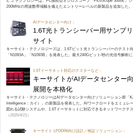
ピコ テクノロジーは、PC接続型オシロスコープ「PicoScope 3000E」
200MHzの周波数帯域幅を備えたエントリーレベルの新製品を追加した。
AIデータセンター向け：
1.6T光トランシーバー用サンプ
サイト
キーサイト・テクノロジーズは、1.6Tビット光トランシーバーのテスト
「N1093A」「N1093B」を発表した。最大240Gビット/秒の光信号解
1.6Tイーサネット対応のテスターなど：
キーサイトがAIデータセンター向
展開を本格化
キーサイト・テクノロジーはAIデータセンター向けソリューション群「KAI（Keysig
Intelligence：カイ）」の新製品を発表した。AIワークロードをエミ
図れる試験システムや、1.6Tイーサネットに対応できるネットワークテ
（2025/4/21）
キーサイト LPDDR6向け設計／検証ソリューション：