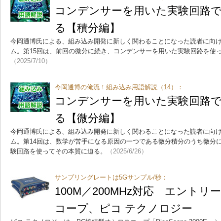
コンデンサーを用いた実験回路で
る【積分編】
今岡通博氏による、組み込み開発に新しく関わることになった読者に向
ム。第15回は、前回の微分に続き、コンデンサーを用いた実験回路を使
（2025/7/10）
今岡通博の俺流！組み込み用語解説（14）：
コンデンサーを用いた実験回路で
る【微分編】
今岡通博氏による、組み込み開発に新しく関わることになった読者に向
ム。第14回は、数学が苦手になる原因の一つである微分積分のうち微分
験回路を使ってその本質に迫る。
（2025/6/26）
サンプリングレートは5Gサンプル/秒：
100M／200MHz対応 エント
コープ、ピコ テクノロジー