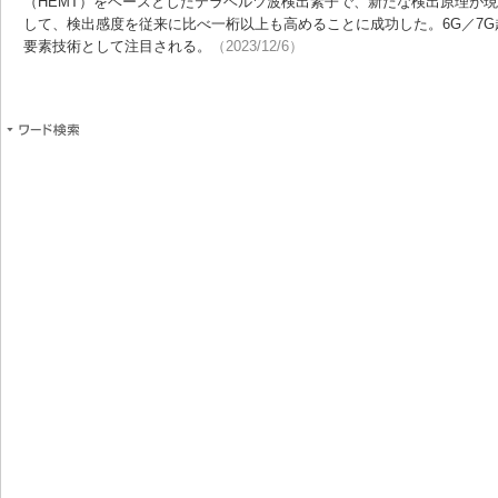
（HEMT）をベースとしたテラヘルツ波検出素子で、新たな検出原理が
して、検出感度を従来に比べ一桁以上も高めることに成功した。6G／7
要素技術として注目される。
（2023/12/6）