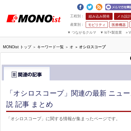
組み込み開発
メカ設計
モビリティ
医療機器
▼
つながるクルマ
▼
IoT×製造業
»
V
MONOist トップ
キーワード一覧
オ
オシロスコープ
>
>
>
「オシロスコープ」関連の最新 ニュ
説 記事 まとめ
「オシロスコープ」に関する情報が集まったページです。