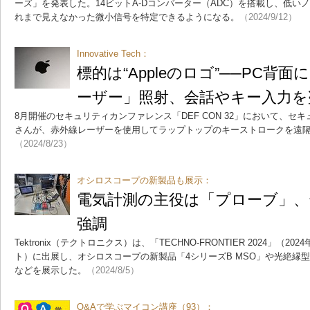
ーズ」を発表した。14ビットA-Dコンバーター（ADC）を搭載し、低い
れまで見えなかった微小信号を特定できるようになる。
（2024/9/12）
Innovative Tech：
標的は“Appleのロゴ”──PC背
ーザー」照射、会話やキー入力を
8月開催のセキュリティカンファレンス「DEF CON 32」において、セ
さんが、赤外線レーザーを使用してラップトップのキーストロークを遠
（2024/8/23）
オシロスコープの新製品も展示：
電気計測の主役は「プローブ」
強調
Tektronix（テクトロニクス）は、「TECHNO-FRONTIER 2024」（2
ト）に出展し、オシロスコープの新製品「4シリーズB MSO」や光絶縁型
などを展示した。
（2024/8/5）
Q&Aで学ぶマイコン講座（93）：