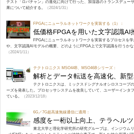
テスト「ロバチャン」の進化に向けて行った、加湿器のトランスデュー
果について紹介する。
（2024/1/31）
FPGAにニューラルネットワークを実装する（1）：
低価格FPGAを用いた文字認識A
FPGAにニューラルネットワークを実装するプロセスを
や、文字認識AIモデルの概要、どのようにFPGA上で文字認識を行うか
（2024/1/11）
テクトロニクス MSO44B、MSO46Bシリーズ：
解析とデータ転送を高速化、新型
テクトロニクスは、ミックスドシグナルオシロスコープの「M
ーズを発表した。プロセッサシステムを改良していて、ユーザーインタフ
ている。
（2023/12/18）
6G／7G超高速無線通信に適用：
感度を一桁以上向上、テラヘルツ
東北大学と理化学研究所の研究グループは、インジウム