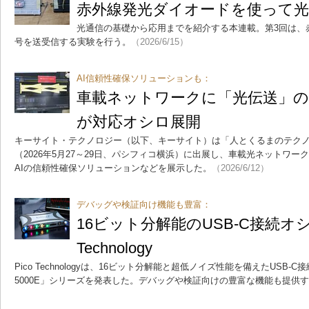
赤外線発光ダイオードを使って光
光通信の基礎から応用までを紹介する本連載。第3回は、
号を送受信する実験を行う。
（2026/6/15）
AI信頼性確保ソリューションも：
車載ネットワークに「光伝送」
が対応オシロ展開
キーサイト・テクノロジー（以下、キーサイト）は「人とくるまのテクノロジー
（2026年5月27～29日、パシフィコ横浜）に出展し、車載光ネットワ
AIの信頼性確保ソリューションなどを展示した。
（2026/6/12）
デバッグや検証向け機能も豊富：
16ビット分解能のUSB-C接続オシ
Technology
Pico Technologyは、16ビット分解能と超低ノイズ性能を備えたUSB-C接
5000E」シリーズを発表した。デバッグや検証向けの豊富な機能も提供