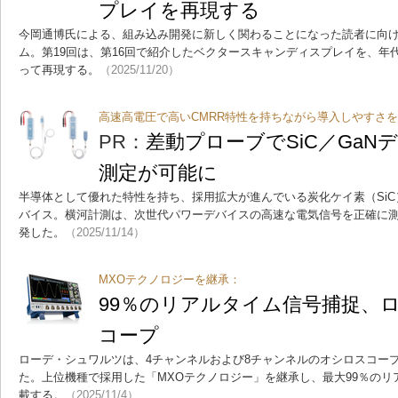
プレイを再現する
今岡通博氏による、組み込み開発に新しく関わることになった読者に向
ム。第19回は、第16回で紹介したベクタースキャンディスプレイを、年
って再現する。
（2025/11/20）
高速高電圧で高いCMRR特性を持ちながら導入しやすさ
PR：
差動プローブでSiC／Ga
測定が可能に
半導体として優れた特性を持ち、採用拡大が進んでいる炭化ケイ素（SiC
バイス。横河計測は、次世代パワーデバイスの高速な電気信号を正確に
発した。
（2025/11/14）
MXOテクノロジーを継承：
99％のリアルタイム信号捕捉、
コープ
ローデ・シュワルツは、4チャンネルおよび8チャンネルのオシロスコープ
た。上位機種で採用した「MXOテクノロジー」を継承し、最大99％の
載する。
（2025/11/4）