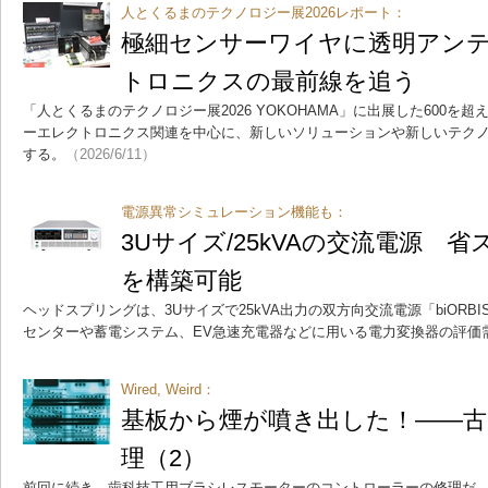
人とくるまのテクノロジー展2026レポート：
極細センサーワイヤに透明アン
トロニクスの最前線を追う
「人とくるまのテクノロジー展2026 YOKOHAMA」に出展した600を
ーエレクトロニクス関連を中心に、新しいソリューションや新しいテク
する。
（2026/6/11）
電源異常シミュレーション機能も：
3Uサイズ/25kVAの交流電源 
を構築可能
ヘッドスプリングは、3Uサイズで25kVA出力の双方向交流電源「biORB
センターや蓄電システム、EV急速充電器などに用いる電力変換器の評価
Wired, Weird：
基板から煙が噴き出した！――古
理（2）
前回に続き、歯科技工用ブラシレスモーターのコントローラーの修理だ