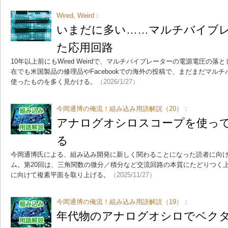
Wired, Weird：
いまだに多い……マルチバイブ
た応用回路
10年以上前にもWired Weirdで、マルチバイブレーターの電源電圧の
在でも米国製品の修理品やFacebookでの海外の投稿で、まだまだマルチ
使ったものを多く見かける。
（2026/1/27）
今岡通博の俺流！組み込み用語解説（20）：
アナログオシロスコープを使っ
る
今岡通博氏による、組み込み開発に新しく関わることになった読者に向
ム。第20回は、三角関数の微分／積分など交流回路の本質にたどりつく
に向けて複素平面を取り上げる。
（2025/11/27）
今岡通博の俺流！組み込み用語解説（19）：
年代物のアナログオシロでベク