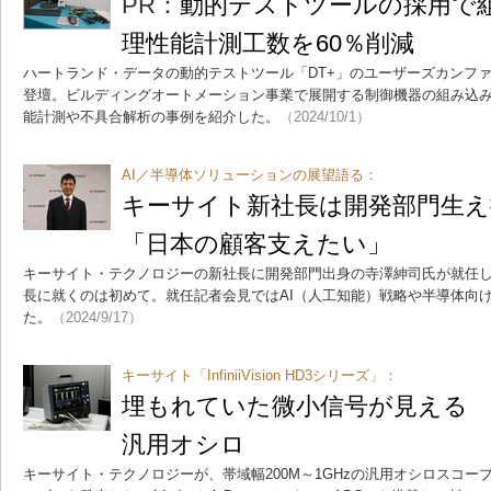
PR：
動的テストツールの採用で
理性能計測工数を60％削減
ハートランド・データの動的テストツール「DT+」のユーザーズカンフ
登壇。ビルディングオートメーション事業で展開する制御機器の組み込
能計測や不具合解析の事例を紹介した。
（2024/10/1）
AI／半導体ソリューションの展望語る：
キーサイト新社長は開発部門生
「日本の顧客支えたい」
キーサイト・テクノロジーの新社長に開発部門出身の寺澤紳司氏が就任
長に就くのは初めて。就任記者会見ではAI（人工知能）戦略や半導体向
た。
（2024/9/17）
キーサイト「InfiniiVision HD3シリーズ」：
埋もれていた微小信号が見える 1
汎用オシロ
キーサイト・テクノロジーが、帯域幅200M～1GHzの汎用オシロスコープの新製品「