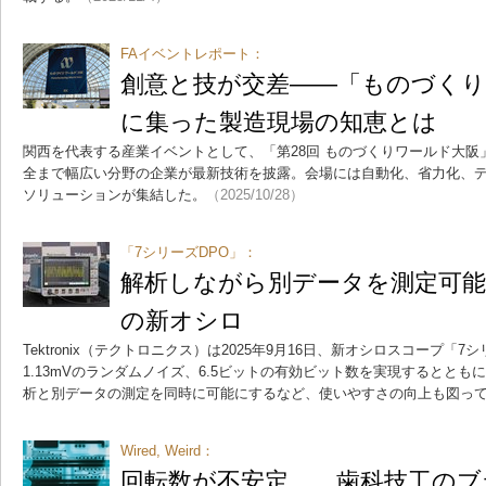
FAイベントレポート：
創意と技が交差――「ものづくりワ
に集った製造現場の知恵とは
関西を代表する産業イベントとして、「第28回 ものづくりワールド大
全まで幅広い分野の企業が最新技術を披露。会場には自動化、省力化、
ソリューションが集結した。
（2025/10/28）
「7シリーズDPO」：
解析しながら別データを測定可
の新オシロ
Tektronix（テクトロニクス）は2025年9月16日、新オシロスコープ「
1.13mVのランダムノイズ、6.5ビットの有効ビット数を実現するとと
析と別データの測定を同時に可能にするなど、使いやすさの向上も図っ
Wired, Weird：
回転数が不安定……歯科技工のブ