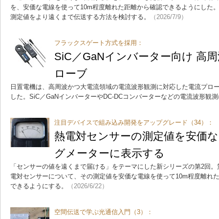
を、安価な電線を使って10m程度離れた距離から確認できるようにした
測定値をより遠くまで伝送する方法を検討する。
（2026/7/9）
フラックスゲート方式を採用：
SiC／GaNインバーター向け 高
ローブ
日置電機は、高周波かつ大電流領域の電流波形観測に対応した電流プローブ「C
した。SiC／GaNインバーターやDC-DCコンバーターなどの電流波形観
注目デバイスで組み込み開発をアップグレード（34）：
熱電対センサーの測定値を安価な
グメーターに表示する
「センサーの値を遠くまで届ける」をテーマにした新シリーズの第2回。
電対センサーについて、その測定値を安価な電線を使って10m程度離れ
できるようにする。
（2026/6/22）
空間伝送で学ぶ光通信入門（3）：