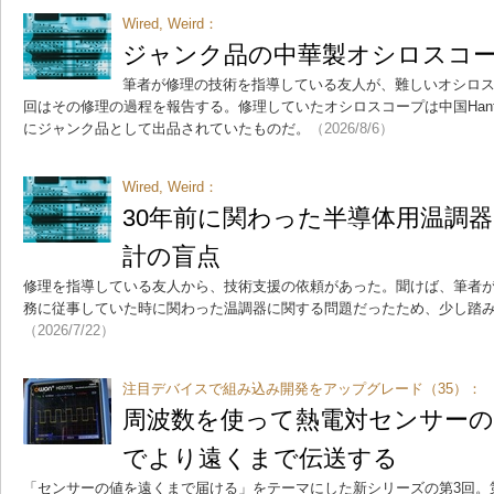
Wired, Weird：
ジャンク品の中華製オシロスコー
筆者が修理の技術を指導している友人が、難しいオシロ
回はその修理の過程を報告する。修理していたオシロスコープは中国Hantek
にジャンク品として出品されていたものだ。
（2026/8/6）
Wired, Weird：
30年前に関わった半導体用温調
計の盲点
修理を指導している友人から、技術支援の依頼があった。聞けば、筆者が
務に従事していた時に関わった温調器に関する問題だったため、少し踏
（2026/7/22）
注目デバイスで組み込み開発をアップグレード（35）：
周波数を使って熱電対センサーの
でより遠くまで伝送する
「センサーの値を遠くまで届ける」をテーマにした新シリーズの第3回。