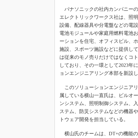
パナソニックの社内カンパニーの
エレクトリックワークス社は、照
設備、配線器具や分電盤などの電
電池モジュールや家庭用燃料電池
ーションを住宅、オフィスビル、
施設、スポーツ施設などに提供し
は従来のモノ売りだけではなくコ
しており、その一環として2023年
ョンエンジニアリング本部を新設
このソリューションエンジニアリ
属している横山一直氏は、ビルオ
ンシステム、照明制御システム、
ステム、防災システムなどの機器
トウェア開発を担当している。
横山氏のチームは、DT+の機能