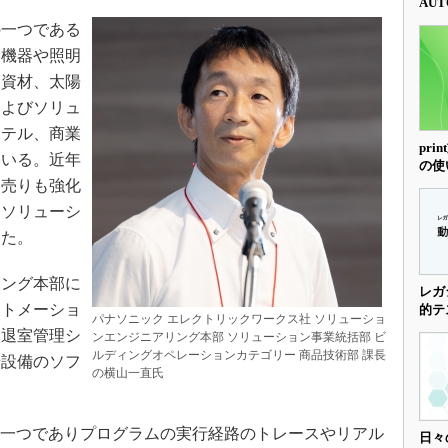
AUT
一つである
明機器や照明
設資材、太陽
およびソリュ
ホテル、商業
pr
ている。近年
の使
ト売りも強化
にソリューシ
した。
ング本部に
レガ
ートメーショ
的テ
パナソニック エレクトリックワークス社 ソリューショ
入退室管理シ
ンエンジニアリング本部 ソリューション事業統括部 ビ
ルディングオペレーションカテゴリー 商品技術部 課長
や設備のソフ
の横山一直氏
の一つでありプログラムの実行経路のトレースやリアル
日々