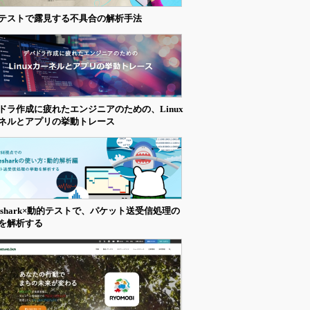
テストで露見する不具合の解析手法
ドラ作成に疲れたエンジニアのための、Linux
ネルとアプリの挙動トレース
reshark×動的テストで、パケット送受信処理の
を解析する