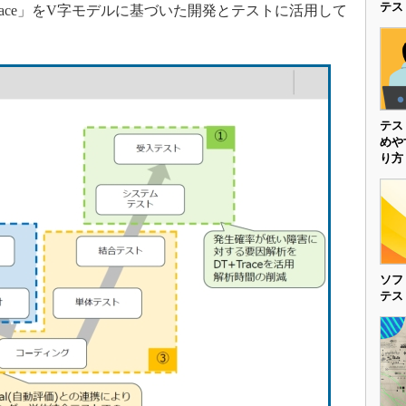
テス
race」をV字モデルに基づいた開発とテストに活用して
テス
めや
り方
ソフ
テス