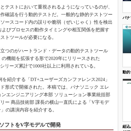
3Dプリンタ
産業オープンネット展
とテストにおいて重視されるようになっているのが、
デジタルツインとCAE
動作確認を行う動的テストだ。一般的な静的テストツー
パナ
S＆OP
てソースコード内の誤りや脆弱（ぜいじゃく）性を検出
インダストリー4.0
およびプロセスの動作タイミングや相互関係を把握す
テストツールが必要になる。
イノベーション
製造業ビッグデータ
立つのがハートランド・データの動的テストツール
メイドインジャパン
10」の機能を拡張する形で2020年にリリースされた
植物工場
シリーズ累計で1000社以上に利用されている。
動的
知財マネジメント
用例を紹介する「DT+ユーザーズカンファレンス2024」
海外生産
ド形式で開催された。本稿では、パナソニック エレ
グローバル設計・開発
ョンエンジニアリング本部 ソリューション事業統括部
制御セキュリティ
リー 商品技術部 課長の横山一直氏による「V字モデ
紹介」の講演内容を紹介する。
新型コロナへの対応
ソフトをV字モデルで開発
組込