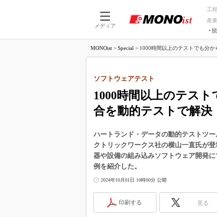
工
産
メディア
脱
つながる技術
AI×技術
MONOist
>
Special
>
1000時間以上のテストでも分か
つながる工場
AI×設備
つながるサービ
Physical
ソフトウェアテスト
1000時間以上のテス
合を動的テストで解決
ハートランド・データの動的テストツー
クトリックワークス社の横山一直氏が登
器や設備の組み込みソフトウェア開発に
例を紹介した。
2024年10月01日 10時00分 公開
印刷する
見る