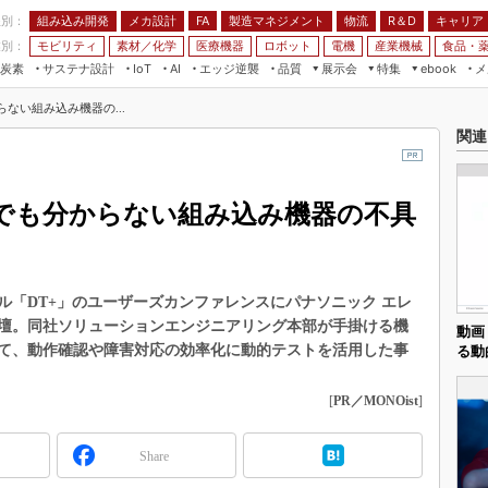
程別：
組み込み開発
メカ設計
製造マネジメント
物流
R＆D
キャリア
FA
業別：
モビリティ
素材／化学
医療機器
ロボット
電機
産業機械
食品・
炭素
サステナ設計
エッジ逆襲
品質
展示会
特集
メ
IoT
AI
ebook
伝承
組み込み開発
CEATEC
読者調査まとめ
編集後記
らない組み込み機器の...
JIMTOF
保全
メカ設計
つながるクルマ
関連
組込み/エッジ コンピューティング
ス
 AI
製造マネジメント
5G
展＆IoT/5Gソリューション展
VR／AR
FA
トでも分からない組み込み機器の不具
IIFES
モビリティ
フィールドサービス
国際ロボット展
素材／化学
FPGA
ジャパンモビリティショー
組み込み画像技術
ル「DT+」のユーザーズカンファレンスにパナソニック エレ
TECHNO-FRONTIER
壇。同社ソリューションエンジニアリング本部が手掛ける機
組み込みモデリング
動画
人テク展
て、動作確認や障害対応の効率化に動的テストを活用した事
る動
Windows Embedded
スマート工場EXPO
車載ソフト開発
[
PR／MONOist
]
EdgeTech+
ISO26262
日本ものづくりワールド
Share
無償設計ツール
AUTOMOTIVE WORLD