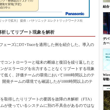
結合
［クリックで拡大］ 提供：パナソニック エレクトリックワークス社
解析してリブート現象を解析
デバ
カー
ーズにDT+Traceを適用した例を紹介した。導入の
でコントローラーと端末の断線と復旧を繰り返したと
コンがエラーログを出力することなくリブートする現象
て低く、評価チームの環境において1000時間以上のテ
Wi
挙動
。開発チームの環境でも確認したが1000時間以上のテ
を取得したりリブートの要因を故障の木解析（FTA）
ームが使っているシステムに別の不具合があるのではな