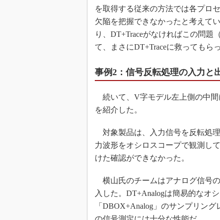
を取得する従来の方法では各プロ
欠陥を把握できなかったと考えて
り、DT+Traceがなければこの
て、まさにDT+Traceに救ってもら
事例2：信号反転処理の入力と出力
続いて、V字モデル左上側の中間
を紹介した。
対象製品は、入力信号を反転処理
力波形をオシロスコープで観測し
けた確認ができなかった。
横山氏のチームはアナログ信号のキャ
入した。DT+Analogは簡易的
「DBOX+Analog」のサンプリン
の信号測定には十分な性能だ。