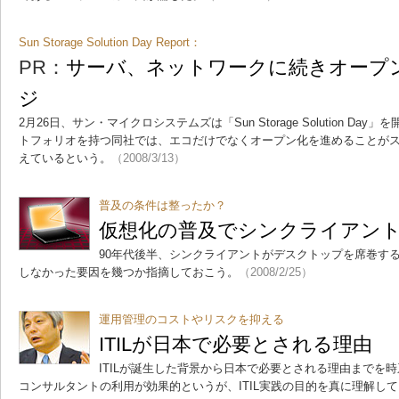
Sun Storage Solution Day Report：
PR：
サーバ、ネットワークに続きオープ
ジ
2月26日、サン・マイクロシステムズは「Sun Storage Solution D
トフォリオを持つ同社では、エコだけでなくオープン化を進めることが
えているという。
（2008/3/13）
普及の条件は整ったか？
仮想化の普及でシンクライアン
90年代後半、シンクライアントがデスクトップを席巻す
しなかった要因を幾つか指摘しておこう。
（2008/2/25）
運用管理のコストやリスクを抑える
ITILが日本で必要とされる理由
ITILが誕生した背景から日本で必要とされる理由までを時
コンサルタントの利用が効果的というが、ITIL実践の目的を真に理解し