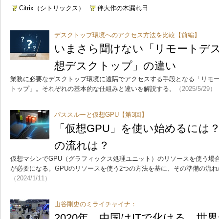
Citrix（シトリックス）
伴大作の木漏れ日
デスクトップ環境へのアクセス方法を比較【前編】
いまさら聞けない「リモートデ
想デスクトップ」の違い
業務に必要なデスクトップ環境に遠隔でアクセスする手段となる「リモ
トップ」。それぞれの基本的な仕組みと違いを解説する。
（2025/5/29）
パススルーと仮想GPU【第3回】
「仮想GPU」を使い始めるには
の流れは？
仮想マシンでGPU（グラフィックス処理ユニット）のリソースを使う場
が必要になる。GPUのリソースを使う2つの方法を基に、その準備の流
（2024/1/11）
山谷剛史のミライチャイナ：
2020年、中国はITで化ける 世界