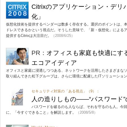
Citrixのアプリケーション・デ
化」
仮想化技術を提供するベンダーは数多く存在する。選択のポイントは、本
ドレスできるかという視点だ。そうした意味で、「新・仮想化」による
提供するCitrixは大注目だ。
（2008/6/25）
PR：
オフィスも家庭も快適にす
エコアイディア
オフィスと家庭に浸透しつつある、ネットワークを活用したさまざまな
取り組んできた松下グループは、さらに環境に配慮したITソリューショ
セキュリティ対策の「ある視点」（9）：
人の造りしもの――“パスワード
パスワードを破るのも人ならば、それを守るのも人。今
に、「今すぐできること」を解説します。
（2008/5/8）