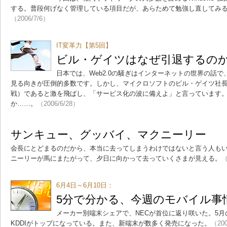
する。普段何げなく管理している項目だが、あらためて勉強し直してみ
（2006/7/6）
IT変革力【第5回】
ビル・ゲイツはなぜ引退するの
日本では、Web2.0の騒ぎはインターネットの世界の話で
見る向きが圧倒的多数です。しかし、マイクロソフトのビル・ゲイツ社長は
戦）であると激を飛ばし、「サービス化の波に備えよ」と言っています
か……。
（2006/6/28）
サンキュー、グッバイ、マクニーリー
会長にとどまるのだから、本当に去ってしまうわけではないと言う人も
ニーリーが馬にまたがって、夕日に向かって去っていくさまが見える。
（
6月4日～6月10日：
5分で分かる、今週のモバイル事
メーカー別端末シェアで、NECが首位に返り咲いた。5月
KDDIがトップになっている。また、新端末が数多く発売になった。
（200