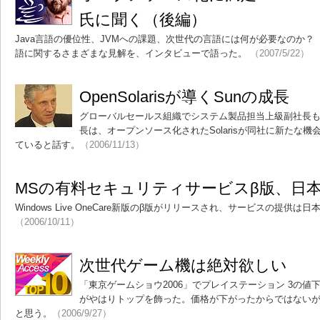
氏に聞く（後編）
Java言語の優位性、JVMへの課題、次世代の言語には何が必要なのか
語に関するさまざまな見解を、インタビューで語った。
（2007/5/22）
OpenSolarisが導くSunの成長
グローバルセールス組織でシステム製品担当上級副社長
長は、オープンソース化されたSolarisが同社に新たな
ていると話す。
（2006/11/13）
MSの有料セキュリティサービスβ版、日
Windows Live OneCare新版のβ版がリリースされ、サービスの提供は
（2006/10/11）
次世代ゲーム機は絶対欲しい
「東京ゲームショウ2006」でプレイステーション 3の
がやはりトップを飾った。価格が下がったからではない
と思う。
（2006/9/27）