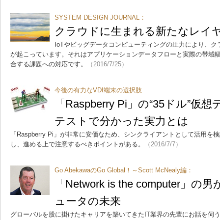
SYSTEM DESIGN JOURNAL：
クラウドに生まれる新たなレイ
IoTやビッグデータコンピューティングの圧力により、
が起こっています。それはアプリケーションデータフローと実際の帯域
合する課題への対応です。
（2016/7/25）
今後の有力なVDI端末の選択肢
「Raspberry Pi」の“35ドル
テストで分かった実力とは
「Raspberry Pi」が非常に安価なため、シンクライアントとして活用
し、進める上で注意するべきポイントがある。
（2016/7/7）
Go AbekawaのGo Global！～Scott McNealy編：
「Network is the compute
ュータの未来
グローバルを股に掛けたキャリアを築いてきたIT業界の先輩にお話を伺