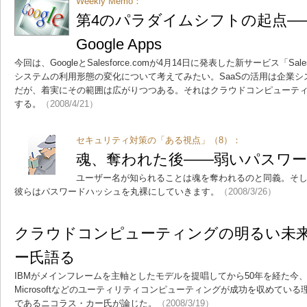
Weekly Memo：
第4のパラダイムシフトの起点――Sale
Google Apps
今回は、GoogleとSalesforce.comが4月14日に発表した新サービス「Salesfor
システムの利用形態の変化について考えてみたい。SaaSの活用は企業
だが、着実にその範囲は広がりつつある。それはクラウドコンピューテ
する。
（2008/4/21）
セキュリティ対策の「ある視点」（8）：
魂、奪われた後――弱いパスワ
ユーザー名が知られることは魂を奪われるのと同義。そ
彼らはパスワードハッシュを丸裸にしていきます。
（2008/3/26）
クラウドコンピューティングの明るい未
ー氏語る
IBMがメインフレームを主軸としたモデルを提唱してから50年を経た今、Google
Microsoftなどのユーティリティコンピューティングが成功を収めている理由を、
であるニコラス・カー氏が論じた。
（2008/3/19）