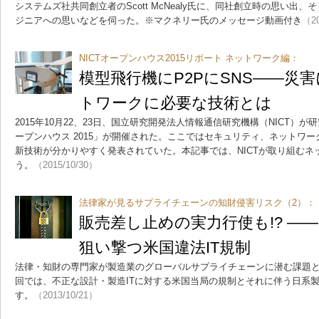
システムズ社共同創立者のScott McNealy氏に、同社創立時の思い出
ジニアへの思いなどを伺った。※マクネリー氏のメッセージ動画付き
（20
NICTオープンハウス2015リポート ネットワーク編：
模型飛行機にP2PにSNS――災
トワークに必要な技術とは
2015年10月22、23日、国立研究開発法人情報通信研究機構（NICT）が
ープンハウス 2015」が開催された。ここではセキュリティ、ネットワ
新技術が分かりやすく発表されていた。本記事では、NICTが取り組むネ
う。
（2015/10/30）
法律家が見るサプライチェーンの知財侵害リスク（2）：
販売差し止めの実力行使も!? ―
狙い撃つ米国違法IT規制
法律・知財の専門家が製造業のグローバルサプライチェーンに潜む課題と
回では、不正な設計・製造ITに対する米国当局の規制とそれに伴う日系
す。
（2013/10/21）