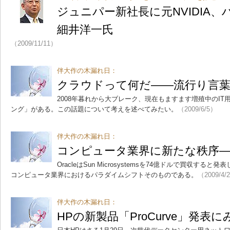
ジュニパー新社長に元NVIDIA
細井洋一氏
（2009/11/11）
伴大作の木漏れ日：
クラウドって何だ――流行り言
2008年暮れから大ブレーク、現在もますます増殖中のI
ング」がある。この話題について考えを述べてみたい。
（2009/6/5）
伴大作の木漏れ日：
コンピュータ業界に新たな秩序――Ora
OracleはSun Microsystemsを74億ドルで買収す
コンピュータ業界におけるパラダイムシフトそのものである。
（2009/4/
伴大作の木漏れ日：
HPの新製品「ProCurve」発表