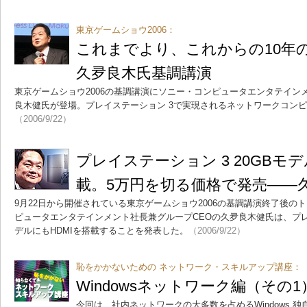
東京ゲームショウ2006：
これまでより、これからの10年
久夛良木氏基調講演
東京ゲームショウ2006の基調講演にソニー・コンピュータエンタテイン
良木健氏が登場。プレイステーション 3で実現されるネットワークコン
（2006/9/22）
プレイステーション 3 20GBモデ
載。5万円を切る価格で発売――
9月22日から開催されている東京ゲームショウ2006の基調講演終了後の
ピュータエンタテインメント社長兼グループCEOの久夛良木健氏は、プレイ
デルにもHDMIを搭載することを発表した。
（2006/9/22）
恥をかかないための ネットワーク・スキルアップ講座：
Windowsネットワーク編（その1
今回は、社内ネットワークの大多数を占めるWindows 