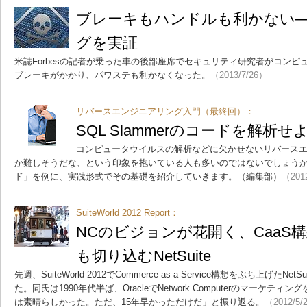
ブレーキもハンドルも利かない
グを実証
米誌Forbesの記者が乗った車の後部座席でセキュリティ研究者がコン
ブレーキがかかり、パワステも利かなくなった。
（2013/7/26）
リバースエンジニアリング入門（最終回）：
SQL Slammerのコードを解析せ
コンピュータウイルスの解析などに欠かせないリバース
か難しそうだな、という印象を抱いている人も多いのではないでしょう
ド」を例に、実践形式でその基礎を紹介していきます。（編集部）
（201
SuiteWorld 2012 Report：
NCのビジョンが花開く、CaaS
も切り込むNetSuite
先週、SuiteWorld 2012でCommerce as a Service構想をぶち上げたN
た。同氏は1990年代半ば、OracleでNetwork Computerのマーケテ
は素晴らしかった。ただ、15年早かっただけだ」と振り返る。
（2012/5/