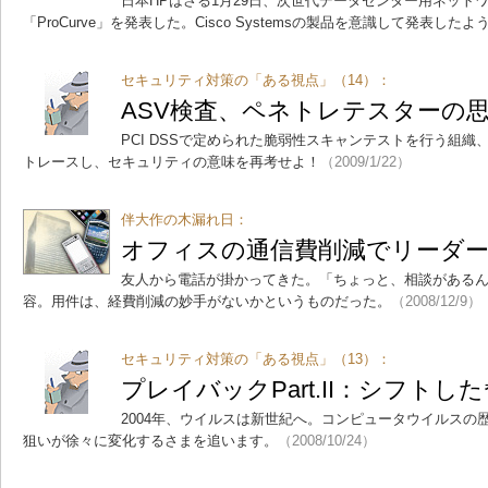
日本HPはさる1月29日、次世代データセンター用ネット
「ProCurve」を発表した。Cisco Systemsの製品を意識して発表したよ
セキュリティ対策の「ある視点」（14）：
ASV検査、ペネトレテスターの
PCI DSSで定められた脆弱性スキャンテストを行う組織
トレースし、セキュリティの意味を再考せよ！
（2009/1/22）
伴大作の木漏れ日：
オフィスの通信費削減でリーダ
友人から電話が掛かってきた。「ちょっと、相談がある
容。用件は、経費削減の妙手がないかというものだった。
（2008/12/9）
セキュリティ対策の「ある視点」（13）：
プレイバックPart.II：シフトし
2004年、ウイルスは新世紀へ。コンピュータウイルスの
狙いが徐々に変化するさまを追います。
（2008/10/24）