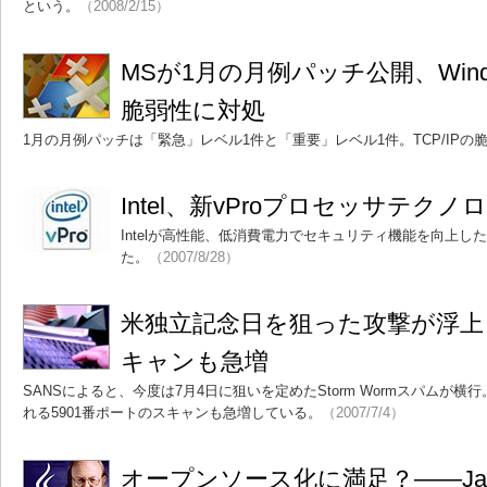
という。
（2008/2/15）
MSが1月の月例パッチ公開、Windo
脆弱性に対処
1月の月例パッチは「緊急」レベル1件と「重要」レベル1件。TCP/IPの
Intel、新vProプロセッサテク
Intelが高性能、低消費電力でセキュリティ機能を向上した
た。
（2007/8/28）
米独立記念日を狙った攻撃が浮上 
キャンも急増
SANSによると、今度は7月4日に狙いを定めたStorm Wormスパムが横
れる5901番ポートのスキャンも急増している。
（2007/7/4）
オープンソース化に満足？――Ja