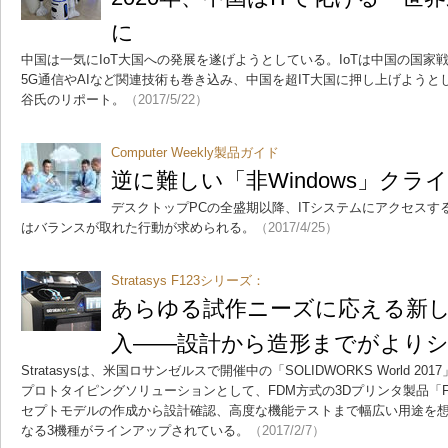
に
中国は一気にIoT大国への発展を遂げようとしている。IoTは中国の国
5G通信やAIなど関連技術も巻き込み、中国を超IT大国に押し上げよう
谷氏のリポート。
（2017/5/22）
Computer Weekly製品ガイド
逆に難しい「非Windows」クラ
デスクトップPCの全盛期以降、ITシステムにアクセス
はバランスが取れた行動が求められる。
（2017/4/25）
Stratasys F123シリーズ：
あらゆる試作ニーズに応える新し
入――設計から造形までがより
Stratasysは、米国ロサンゼルスで開催中の「SOLIDWORKS World 
プロトタイピングソリューションとして、FDM方式の3Dプリンタ製品「F
セプトモデルの作成から設計確認、高度な機能テストまで幅広い用途を
なる3機種がラインアップされている。
（2017/2/7）