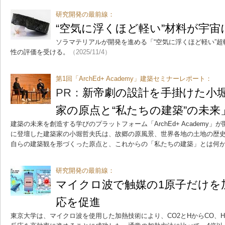
研究開発の最前線：
“空気に浮くほど軽い”材料が宇宙
ソラマテリアルが開発を進める「“空気に浮くほど軽い”
性の評価を受ける。
（2025/11/4）
第1回「ArchEd+ Academy」建築セミナーレポート：
PR：
新帝劇の設計を手掛けた小
家の原点と“私たちの建築”の未来
建築の未来を創造する学びのプラットフォーム「ArchEd+ Academy
に登壇した建築家の小堀哲夫氏は、故郷の原風景、世界各地の土地の歴
自らの建築観を形づくった原点と、これからの「私たちの建築」とは何
研究開発の最前線：
マイクロ波で触媒の1原子だけを
応を促進
東京大学は、マイクロ波を使用した加熱技術により、CO2とHからCO、