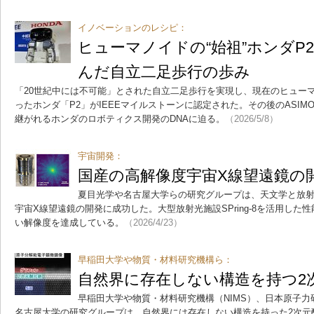
イノベーションのレシピ：
ヒューマノイドの“始祖”ホンダP
んだ自立二足歩行の歩み
「20世紀中には不可能」とされた自立二足歩行を実現し、現在のヒュー
ったホンダ「P2」がIEEEマイルストーンに認定された。その後のASI
継がれるホンダのロボティクス開発のDNAに迫る。
（2026/5/8）
宇宙開発：
国産の高解像度宇宙X線望遠鏡の
夏目光学や名古屋大学らの研究グループは、天文学と放
宇宙X線望遠鏡の開発に成功した。大型放射光施設SPring-8を活用した性
い解像度を達成している。
（2026/4/23）
早稲田大学や物質・材料研究機構ら：
自然界に存在しない構造を持つ2
早稲田大学や物質・材料研究機構（NIMS）、日本原子
名古屋大学の研究グループは、自然界には存在しない構造を持った2次元