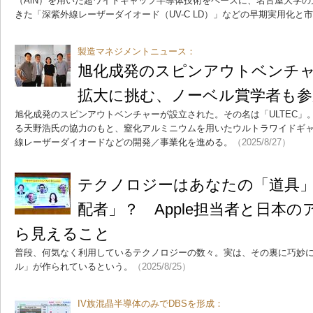
（AlN）を用いた超ワイドギャップ半導体技術をベースに、名古屋大学
きた「深紫外線レーザーダイオード（UV-C LD）」などの早期実用化と
製造マネジメントニュース：
旭化成発のスピンアウトベンチャー
拡大に挑む、ノーベル賞学者も参
旭化成発のスピンアウトベンチャーが設立された。その名は「ULTEC」
る天野浩氏の協力のもと、窒化アルミニウムを用いたウルトラワイドギ
線レーザーダイオードなどの開発／事業化を進める。
（2025/8/27）
テクノロジーはあなたの「道具
配者」？ Apple担当者と日本
ら見えること
普段、何気なく利用しているテクノロジーの数々。実は、その裏に巧妙
ル」が作られているという。
（2025/8/25）
IV族混晶半導体のみでDBSを形成：