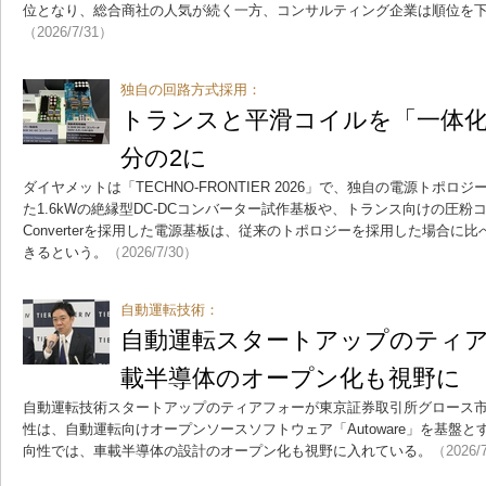
位となり、総合商社の人気が続く一方、コンサルティング企業は順位を
（2026/7/31）
独自の回路方式採用：
トランスと平滑コイルを「一体化
分の2に
ダイヤメットは「TECHNO-FRONTIER 2026」で、独自の電源トポロジー「Tr
た1.6kWの絶縁型DC-DCコンバーター試作基板や、トランス向けの圧粉コア
Converterを採用した電源基板は、従来のトポロジーを採用した場合に
きるという。
（2026/7/30）
自動運転技術：
自動運転スタートアップのティ
載半導体のオープン化も視野に
自動運転技術スタートアップのティアフォーが東京証券取引所グロース
性は、自動運転向けオープンソースソフトウェア「Autoware」を基盤
向性では、車載半導体の設計のオープン化も視野に入れている。
（2026/