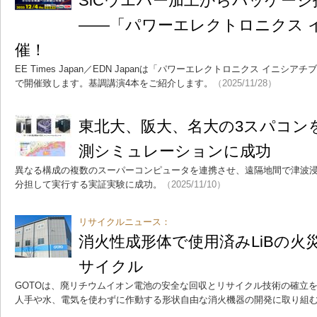
SiCウエハー加工からパッケー
――「パワーエレクトロニクス 
催！
EE Times Japan／EDN Japanは「パワーエレクトロニクス イニシア
で開催致します。基調講演4本をご紹介します。
（2025/11/28）
東北大、阪大、名大の3スパコン
測シミュレーションに成功
異なる構成の複数のスーパーコンピュータを連携させ、遠隔地間で津波
分担して実行する実証実験に成功。
（2025/11/10）
リサイクルニュース：
消火性成形体で使用済みLiBの火
サイクル
GOTOは、廃リチウムイオン電池の安全な回収とリサイクル技術の確立
人手や水、電気を使わずに作動する形状自由な消火機器の開発に取り組