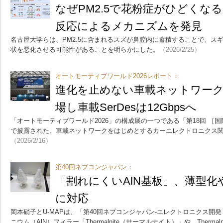
なぜPM2.5で花粉症がひどくな
反応によるメカニズムを発見
名古屋大学らは、PM2.5に含まれるスズが鼻腔内に蓄積することで、ス
状を悪化させる可能性があることを明らかにした。
（2026/2/25）
オートモーティブワールド2026レポート：
進化を止めない車載ネットワーク
場し車載SerDesは12Gbpsへ
「オートモーティブワールド2026」の構成展の一つである「第18回 ［
で披露された、車載ネットワークをはじめとするカーエレクトロニクス
（2026/2/16）
第40回ネプコンジャパン：
「割れにくいAlN基板」、薄型
に対応
岡本硝子とU-MAPは、「第40回ネプコンジャパン-エレクトロニクス開
ニウム（AlN）フィラー「Thermalnite（サーマルナイト）」や、Therm