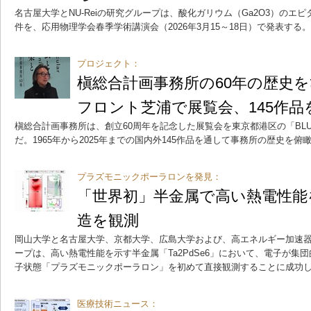
名古屋大学とNU-Reiの研究グループは、酸化ガリウム（Ga2O3）のエ
件を、応用物理学会春季学術講演会（2026年3月15～18日）で発表する。
プロジェクト：
槇総合計画事務所の60年の歴史
フロント芝浦で展覧会、145作品
槇総合計画事務所は、創立60周年を記念した展覧会を東京都港区の「BLUE F
だ。1965年から2025年までの国内外145作品を通して事務所の歴史を俯
プラズモニックポーラロンを発見：
「世界初」半金属で高い熱電性能
造を観測
岡山大学と名古屋大学、京都大学、広島大学および、高エネルギー加速器
ープは、高い熱電性能を示す半金属「Ta2PdSe6」において、電子が集
子状態「プラズモニックポーラロン」を初めて直接観測することに成功
医療技術ニュース：