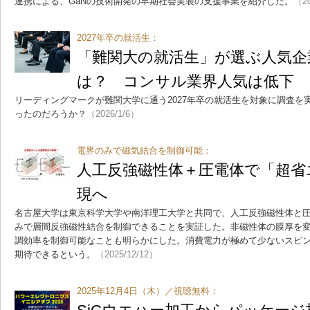
連携による、GaNの技術開発の早期社会実装の支援事業を紹介した。
（20
2027年卒の就活生：
「難関大の就活生」が選ぶ人気企
は？ コンサル業界人気は低下
リーディングマークが難関大学に通う2027年卒の就活生を対象に調査を
ったのだろうか？
（2026/1/6）
電界のみで磁気結合を制御可能：
人工反強磁性体＋圧電体で「超省
現へ
名古屋大学は東京科学大学や南洋理工大学と共同で、人工反強磁性体と
みで層間反強磁性結合を制御できることを実証した。非磁性体の膜厚を
調効率を制御可能なことも明らかにした。消費電力が極めて少ないスピ
期待できるという。
（2025/12/12）
2025年12月4日（木）／視聴無料：