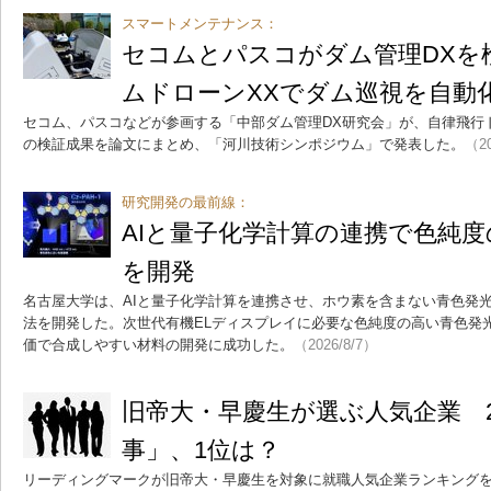
スマートメンテナンス：
セコムとパスコがダム管理DXを
ムドローンXXでダム巡視を自動
セコム、パスコなどが参画する「中部ダム管理DX研究会」が、自律飛行
の検証成果を論文にまとめ、「河川技術シンポジウム」で発表した。
（20
研究開発の最前線：
AIと量子化学計算の連携で色純
を開発
名古屋大学は、AIと量子化学計算を連携させ、ホウ素を含まない青色発
法を開発した。次世代有機ELディスプレイに必要な色純度の高い青色発
価で合成しやすい材料の開発に成功した。
（2026/8/7）
旧帝大・早慶生が選ぶ人気企業 
事」、1位は？
リーディングマークが旧帝大・早慶生を対象に就職人気企業ランキング