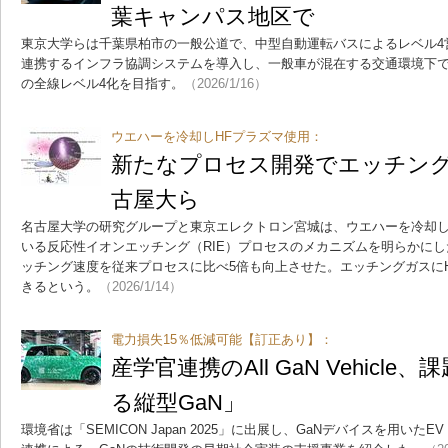
葉キャンパス地区で
東京大学らは千葉県柏市の一般公道で、中型自動運転バスによるレベル4
連携するインフラ協調システムを導入し、一般車が混在する交通環境下で
の全線レベル4化を目指す。
（2026/1/16）
ウエハーを冷却しHFプラズマ使用：
新たなプロセス開発でエッチング
古屋大ら
名古屋大学の研究グループと東京エレクトロン宮城は、ウエハーを冷却し
いる反応性イオンエッチング（RIE）プロセスのメカニズムを明らかにし
ッチング速度を従来プロセスに比べ5倍も向上させた。エッチングガスに
きるという。
（2026/1/14）
電力損失15％低減可能【訂正あり】：
産学官連携のAll GaN Vehicl
る縦型GaN」
環境省は「SEMICON Japan 2025」に出展し、GaNデバイスを用いたEV「A