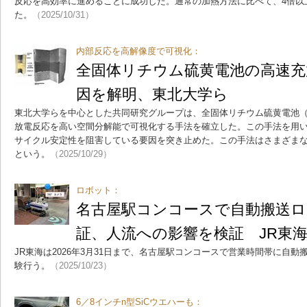
反応を高効率に進めることに成功した。通常の加熱方法に比べて、4倍以
た。
（2025/10/31）
内部反応を高解像度で可視化：
全固体リチウム硫黄電池の高速充
因を解明、東北大学ら
東北大学らを中心とした共同研究グループは、全固体リチウム硫黄電池（S
放電反応を高い空間分解能で可視化する手法を確立した。この手法を用い、
サイクル安定性を阻害している要因を突き止めた。この手法はさまざま
という。
（2025/10/29）
ロボット：
名古屋駅コンコースで自動搬送ロ
証、人流への影響を検証 JR東
JR東海は2026年3月31日まで、名古屋駅コンコースで営業時間帯に自
験行う。
（2025/10/23）
6／8インチn型SiCウエハーも：