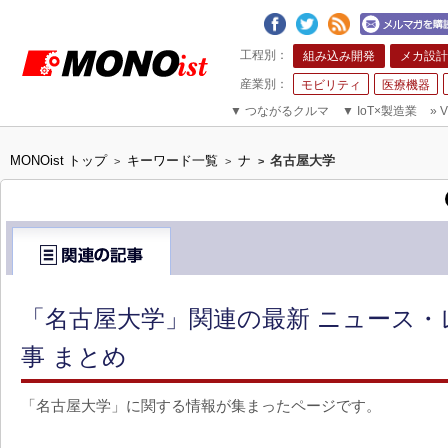
組み込み開発
メカ設計
モビリティ
医療機器
▼
つながるクルマ
▼
IoT×製造業
»
V
MONOist トップ
キーワード一覧
ナ
名古屋大学
>
>
>
「名古屋大学」関連の最新 ニュース・
事 まとめ
「名古屋大学」に関する情報が集まったページです。