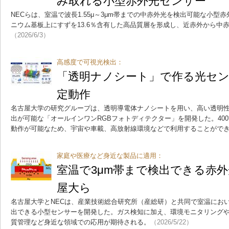
み取れる小型赤外光センサー
NECらは、室温で波長1.55μ～3μm帯までの中赤外光を検出可能な小
ニウム基板上にすずを13.6％含有した高品質層を形成し、近赤外から中
（2026/6/3）
高感度で可視光検出：
「透明ナノシート」で作る光セン
定動作
名古屋大学の研究グループは、透明導電体ナノシートを用い、高い透明
出が可能な「オールインワンRGBフォトディテクター」を開発した。40
動作が可能なため、宇宙や車載、高放射線環境などで利用することがで
家庭や医療など身近な製品に適用：
室温で3μm帯まで検出できる赤
屋大ら
名古屋大学とNECは、産業技術総合研究所（産総研）と共同で室温において
出できる小型センサーを開発した。ガス検知に加え、環境モニタリング
質管理など身近な領域での応用が期待される。
（2026/5/22）