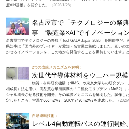
度AlN基板」を紹介した。
（2026/1/28）
名古屋市で「テクノロジーの祭典
事「“製造業×AI”でイノベーショ
名古屋市でテクノロジーの祭典「TechGALA Japan 2026」を開催
県知事は「国内外のプレイヤーが愛知・名古屋に集結しました。互いの
かせるイノベーションを、この地から発信することを期待しています」
2つの成膜メカニズムを解明：
次世代半導体材料をウエハー規模に
物質・材料研究機構（NIMS）や東京大学らの研究グルー
相成長）法を用い、高品質な単層膜厚の「二硫化モリブデン（MoS2）
シャル成長させる技術を開発、その成膜メカニズムを解明した。試作し
定したところ、室温で66cm2/Vs、20Kで749cm2/Vsを達成した。
（2026
自動運転技術：
レベル4自動運転バスの運行開始