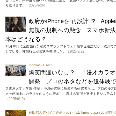
当てます。高輝度青色LEDの誕生に至る「低温バッファ層」技術の偶然
り返ります。
（2025/9/26）
政府がiPhoneを“再設計”!? Ap
無視の規制への懸念 スマホ新法
本はどうなる？
12月18日に全面施行予定のスマホソフトウェア競争促進法だが、欧州での
している。林信行氏が現状を整理した。
（2025/9/22）
Innovative Tech：
爆笑間違いなし？ 「漫才カラオ
開発 プロのネタなどを追体験
名古屋大学大学院 佐藤・小川研究室に所属する研究者らは、プロの漫才
方を画面上にカラオケのように表示し、漫才の実演を支援するシステム
（2025/9/19）
福田昭のデバイス通信（502） EETimes Japan 20周