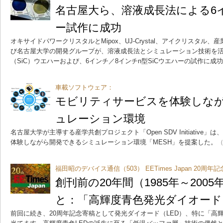
名古屋大ら、溶液成長法による6イ
ー試作に成功
オキサイドパワークリスタルとMipox、UJ-Crystal、アイクリスタル
び名古屋大学の開発グループが、溶液成長法とシミュレーション技術を活
（SiC）ウエハーおよび、6インチ／8インチn型SiCウエハーの試作に成
車載ソフトウェア：
モビリティサービスを体験しな
ュレーション環境
名古屋大学が主導する産学共創プロジェクト「Open SDV Initiative
体験しながら開発できるシミュレーション環境「MESH」を提案した。
（
福田昭のデバイス通信（503） EETimes Japan 20周
創刊前の20年間（1985年～200
と：「高輝度青色発光ダイオード
前回に続き、20周年記念寄稿として発光ダイオード（LED）、特に「高