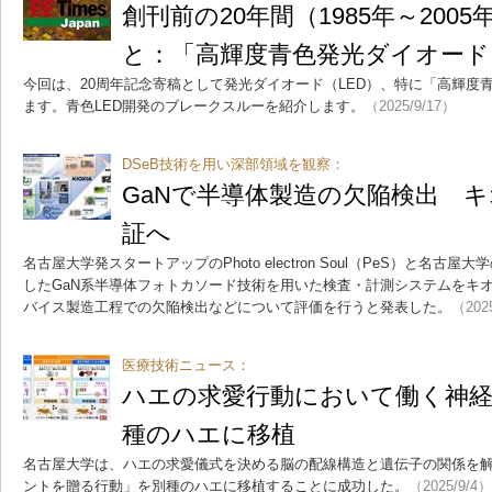
創刊前の20年間（1985年～200
と：「高輝度青色発光ダイオード
今回は、20周年記念寄稿として発光ダイオード（LED）、特に「高輝度
ます。青色LED開発のブレークスルーを紹介します。
（2025/9/17）
DSeB技術を用い深部領域を観察：
GaNで半導体製造の欠陥検出 
証へ
名古屋大学発スタートアップのPhoto electron Soul（PeS）と名
したGaN系半導体フォトカソード技術を用いた検査・計測システムをキ
バイス製造工程での欠陥検出などについて評価を行うと発表した。
（202
医療技術ニュース：
ハエの求愛行動において働く神経
種のハエに移植
名古屋大学は、ハエの求愛儀式を決める脳の配線構造と遺伝子の関係を
ントを贈る行動」を別種のハエに移植することに成功した。
（2025/9/4）