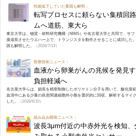
性能低下していた要因も解明：
転写プロセスに頼らない集積回
ムへ道筋、東大ら
東京大学は、物質・材料研究機構（NIMS）や名古屋大学と共同で、サ
接成長させたウエハー上で、トランジスタを動作させることに成功した
因も解明した。
（2026/7/13）
医療技術ニュース：
血液から卵巣がんの兆候を発見す
負担軽減へ
名古屋大学らは、鎖長を精密制御したポリケトン分子を用いて、酸化亜
血清中にある少量の疾患関連細胞外小胞を選択的に回収、解析するマイ
した。
（2026/6/10）
組み込み開発ニュース：
波長3μm付近の中赤外光を検知