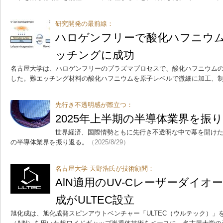
研究開発の最前線：
ハロゲンフリーで酸化ハフニウ
ッチングに成功
名古屋大学は、ハロゲンフリーのプラズマプロセスで、酸化ハフニウム
した。難エッチング材料の酸化ハフニウムを原子レベルで微細に加工、
先行き不透明感が際立つ：
2025年上半期の半導体業界を振
世界経済、国際情勢ともに先行き不透明な中で幕を開けた20
の半導体業界を振り返る。
（2025/8/29）
名古屋大学 天野浩氏が技術顧問：
AlN適用のUV-Cレーザーダイオ
成がULTEC設立
旭化成は、旭化成発スピンアウトベンチャー「ULTEC（ウルテック）」