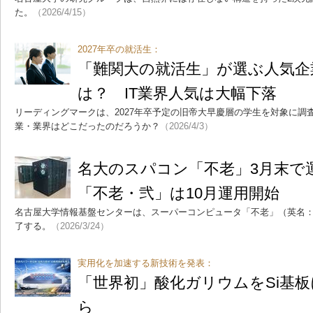
た。
（2026/4/15）
2027年卒の就活生：
「難関大の就活生」が選ぶ人気企
は？ IT業界人気は大幅下落
リーディングマークは、2027年卒予定の旧帝大早慶層の学生を対象に調
業・業界はどこだったのだろうか？
（2026/4/3）
名大のスパコン「不老」3月末で
「不老・弐」は10月運用開始
名古屋大学情報基盤センターは、スーパーコンピュータ「不老」（英名：Fl
了する。
（2026/3/24）
実用化を加速する新技術を発表：
「世界初」酸化ガリウムをSi基
ら