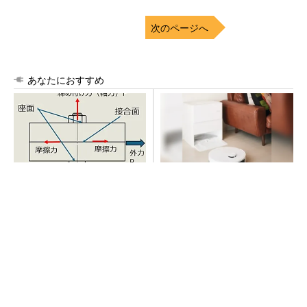
次のページへ
あなたにおすすめ
「取りあえずボルトで固定」
100℃でモップ洗浄、圧倒的
は禁物 締結部設計で押さえ
な吸引力…今注目のロボット掃
るべき基本
除機
PR(Dreame)
全員がリーダーシップを発揮し、自分より優れ
た人財を育成する
PR(dentsu Japan)