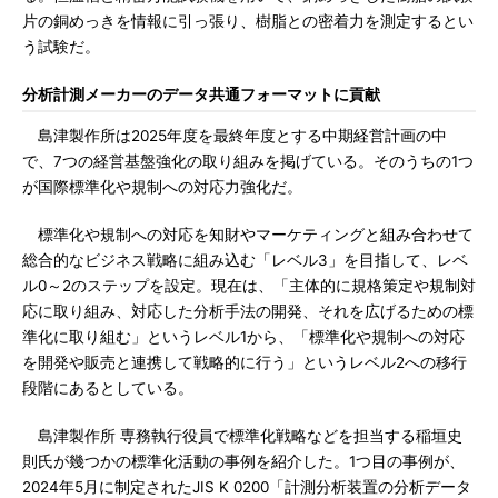
片の銅めっきを情報に引っ張り、樹脂との密着力を測定するとい
う試験だ。
分析計測メーカーのデータ共通フォーマットに貢献
島津製作所は2025年度を最終年度とする中期経営計画の中
で、7つの経営基盤強化の取り組みを掲げている。そのうちの1つ
が国際標準化や規制への対応力強化だ。
標準化や規制への対応を知財やマーケティングと組み合わせて
総合的なビジネス戦略に組み込む「レベル3」を目指して、レベ
ル0～2のステップを設定。現在は、「主体的に規格策定や規制対
応に取り組み、対応した分析手法の開発、それを広げるための標
準化に取り組む」というレベル1から、「標準化や規制への対応
を開発や販売と連携して戦略的に行う」というレベル2への移行
段階にあるとしている。
島津製作所 専務執行役員で標準化戦略などを担当する稲垣史
則氏が幾つかの標準化活動の事例を紹介した。1つ目の事例が、
2024年5月に制定されたJIS K 0200「計測分析装置の分析データ