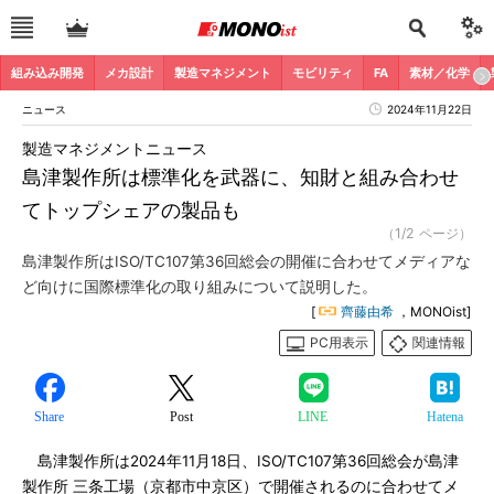
組み込み開発
メカ設計
製造マネジメント
モビリティ
FA
素材／化学
ニュース
2024年11月22日
製造マネジメントニュース
島津製作所は標準化を武器に、知財と組み合わせ
てトップシェアの製品も
（1/2 ページ）
島津製作所はISO/TC107第36回総会の開催に合わせてメディアな
ど向けに国際標準化の取り組みについて説明した。
[
齊藤由希
，MONOist]
PC用表示
関連情報
Share
Post
LINE
Hatena
島津製作所は2024年11月18日、ISO/TC107第36回総会が島津
製作所 三条工場（京都市中京区）で開催されるのに合わせてメ