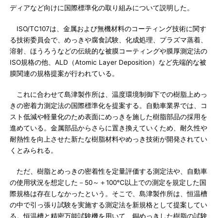
ディアなど向けに国際標準化の取り組みについて説明した。
ISO/TC107は、金属および無機材料のコーティング技術に関す
る技術委員会で、めっきや腐食試験、化成処理、プラズマ蒸着、
溶射、ほうろうなどの伝統的な被膜コーティングや膜厚測定法の
ISO規格の他、ALD（Atomic Layer Deposition）など先端的な被
膜関連の規格提案が行われている。
これに合わせて島津製作所は、温度環境制御下での樹脂上めっ
きの密着力測定法の国際標準化を提案する。自動車業界では、コ
スト低減や軽量化のため表面にめっきを施した樹脂部品の採用を
進めている。金属部品からさらに置き換えていくため、耐久性や
耐熱性を向上させた新たな樹脂材料やめっき技術が開発されてい
くとみられる。
ただ、樹脂とめっきの密着性を定量評価する測定法や、自動車
の使用状況を想定した－50～＋100℃以上での測定を規定した国
際規格は存在しなかったという。そこで、島津製作所は、恒温槽
の中で引っ張り試験を実施する測定法を新規格として提案してい
る。恒温槽と精密万能試験機を用いて、銅めっきした樹脂の試験