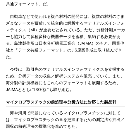
共通フォーマット」だ。
自動車などで使われる複合材料の開発には、複数の材料のさま
ざまなデータを蓄積して統合的に解析するマテリアルズインフォ
マティクス（MI）が重要だとされている。ただ、分析計測メーカ
ーも協力して多種多様な機器データを蓄積、集約する必要があ
る。島津製作所は日本分析機器工業会（JAIMA）のもと、同業他
社と「データ共通フォーマット」のJIS原案作成に取り組んでき
た。
今後は、取引先のマテリアルズインフォマティクスを支援する
ため、分析データの収集／解析システムを販売していく。また、
海外製の計測機器にもこれらのフォーマットを展開するため、
JAIMAとともにISO化にも取り組む。
マイクロプラスチックの前処理や分析方法に対応した製品群
海や河川で問題になっているマイクロプラスチックに対して
は、マイクロプラスチックの量を把握するための測定法や抽出／
回収の前処理法の標準化を進めてきた。