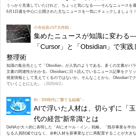
うっかり見逃していたけれど、ちょっと気になる――そんなニュースを週
6月1日週を中心に公開された主なニュースを一気にチェックしましょう
小寺信良のIT大作戦：
集めたニュースが知識に変わる
「Cursor」と「Obsidian」で
整理術
知識の集合先として「Obsidian」が人気のようである。多くの文書が
文書の関連性がわかる。Obsidianに日々読んでいるニュース記事をク
視覚情報として見えてくるのではないか。そんなことから、Obsidian
ていくことにした。
（2025/6/2）
AI・DX時代に“勝てる組織”：
AIで浮いた人材は、切らずに「玉
代の経営“新常識”とは
DeNAが大々的に表明した「AIにオール・イン」戦略。「既存事業を半
なる人員削減ではなく、余剰人材を新事業などに再配置することが大きな