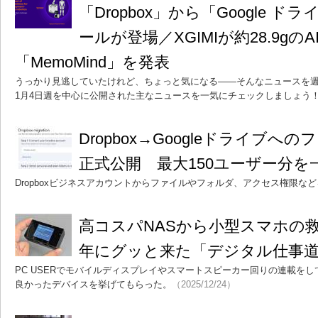
「Dropbox」から「Google 
ールが登場／XGIMIが約28.9gの
「MemoMind」を発表
うっかり見逃していたけれど、ちょっと気になる――そんなニュースを週
1月4日週を中心に公開された主なニュースを一気にチェックしましょう
Dropbox→Googleドライブへ
正式公開 最大150ユーザー分を
Dropboxビジネスアカウントからファイルやフォルダ、アクセス権限な
高コスパNASから小型スマホの救
年にグッと来た「デジタル仕事道
PC USERでモバイルディスプレイやスマートスピーカー回りの連載をし
良かったデバイスを挙げてもらった。
（2025/12/24）