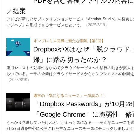
PDFを含む各種ファイルの内容
／提案
アドビが新しいサブスクリプションサービス「Acrobat Studio」を発
ッジハブ」を形成できるサービスだという。
（2025/8/19）
オンプレミス回帰に新たな潮流【第2回】
DropboxやXはなぜ「脱クラウ
帰」に踏み切ったのか？
運用やコストの効率性を求めてクラウドサービスへの移行の動きが拡大
らいでいる。一部の企業はクラウドサービスからオンプレミスへの回帰
（2025/8/19）
週末の「気になるニュース」一気読み！：
「Dropbox Passwords」が1
「Google Chrome」に脆弱性
うっかり見逃していたけれど、ちょっと気になる――そんなニュースを週
7月27日週を中心に公開された主なニュースを一気にチェックしましょう