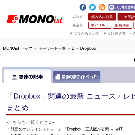
組み込み開発
メカ設計
モビリティ
医療機器
▼
つながるクルマ
▼
IoT×製造業
»
V
MONOist トップ
キーワード一覧
D
Dropbox
>
>
>
「Dropbox」関連の最新 ニュース・
まとめ
-こちらもご覧ください-
・
話題のオンラインストレージ 「Dropbox」正式版が公開 － ＠IT