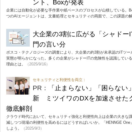
ント、Boxが発表
企業には自動化が必要な手作業や紙ベースのプロセスが山積している。B
つのAIエージェントは、文書処理とセキュリティの両面で、この課題の
大企業の3割に広がる「シャドーI
門の言い分
ボスコ・テクノロジーズの調査により、大企業の約3割が未承認のITツー
実態が明らかになった。多くの企業がシャドーITの危険性を認識してい
理由とは。
（2025/9/16）
セキュリティと利便性を両立：
PR：
「止まらない」「困らない
新 ミツイワのDXを加速させた
徹底解剖
クラウド時代において、セキュリティ強化と利便性向上は企業の大きな
減しつつ現場の利便性を高めるにはどうすればいいか。「HENNGE On
しよう。
（2025/9/3）