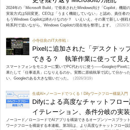
2024年の「Microsoft Build」で発表されたWindows向け「Copil
実装方式は5回変更。CEOは「うまく機能していない」と認め、責任者
もうWindows Copilotは終わりなのか？ いえいえ、その裏で新しい
時系列で追いながら、Windows Copilotの現在地を整理します。
（2026/3
小寺信良のIT大作戦：
Pixelに追加された「デスクト
できる？ 執筆作業に使って見え
スマートフォンをモニターに繋いでPC代わりに使う――GoogleがPixe
果たして「仕事道具」になりえるのか。実際に原稿執筆で試して分かっ
い、Googleのある大きな狙いだった。
（2026/3/19）
生成AI×ノーコードでつくる！Difyワークフロー構築入門
Difyによる高度なチャットフロ
イテレーション、条件分岐の実装
ノーコード／ローコードでAIアプリを構築できるオープンソースプラットフ
ワークフローを構築する本連載。第3回は、より高度なチャットフロー設