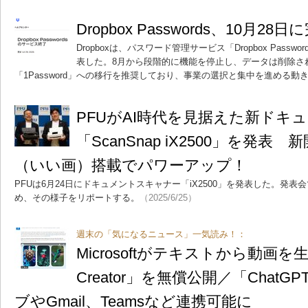
Dropbox Passwords、10月2
Dropboxは、パスワード管理サービス「Dropbox Passw
表した。8月から段階的に機能を停止し、データは削除さ
「1Password」への移行を推奨しており、事業の選択と集中を進める動
PFUがAI時代を見据えた新ドキ
「ScanSnap iX2500」を発表 
（いい画）搭載でパワーアップ！
PFUは6月24日にドキュメントスキャナー「iX2500」を発表した。発
め、その様子をリポートする。
（2025/6/25）
週末の「気になるニュース」一気読み！：
Microsoftがテキストから動画を生成
Creator」を無償公開／「ChatGP
ブやGmail、Teamsなど連携可能に