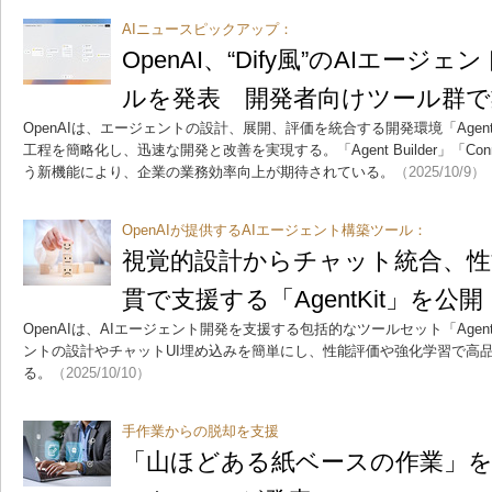
AIニュースピックアップ：
OpenAI、“Dify風”のAIエー
ルを発表 開発者向けツール群で
OpenAIは、エージェントの設計、展開、評価を統合する開発環境「Agen
工程を簡略化し、迅速な開発と改善を実現する。「Agent Builder」「Connecto
う新機能により、企業の業務効率向上が期待されている。
（2025/10/9）
OpenAIが提供するAIエージェント構築ツール：
視覚的設計からチャット統合、性
貫で支援する「AgentKit」を公開 
OpenAIは、AIエージェント開発を支援する包括的なツールセット「Agen
ントの設計やチャットUI埋め込みを簡単にし、性能評価や強化学習で高品
る。
（2025/10/10）
手作業からの脱却を支援
「山ほどある紙ベースの作業」を