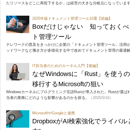
たリソースをどこに再投下するか」は経営の大きな分岐点になっていま
2025年版ドキュメント管理ツール10選【前編】
Boxだけじゃない 知っておく
ト管理ツール
テレワークの普及をきっかけに企業の「ドキュメント管理ツール」活用
ッドワークなど働き方が多様化する中で改めてドキュメント管理の最適
IT担当者のためのカーネル入門【後編】
なぜWindowsに「Rust」を使う
移行するMicrosoftの狙い
Windowsカーネルにプログラミング言語Rustが導入された。Rustが選
当者の業務にどのような影響があるのかを探る。
（2025/5/16）
MicrosoftやGoogleと連携
DropboxがAI検索強化でライバ