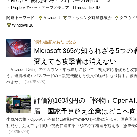
・
HDD以上に便利なオンラインストレージ“Dropbox” － ＠IT
・
Dropboxのセットアップと使い方 - ITmedia Biz.ID
関連キーワード
Microsoft
フィッシング対策協議会
クラウド
Windows 10
“便利機能”があだになる
Microsoft 365の知られざる
変えても攻撃者は消えない
「Microsoft 365」のアカウント乗っ取りにおいて、初期対応を誤る
う。連携機能やパスワードの再設定機能も再侵入の経路になり得る。被
べきか。
（2026/7/28）
評価額160兆円の「怪物」OpenA
層 国家予算超え企業はどこへ
生成AIの雄・OpenAIが評価額160兆円でのIPOを視野に入れる。国家
社だが、足元では年間6.2兆円に達する巨額の赤字構造を抱える。急成
（2026/7/24）