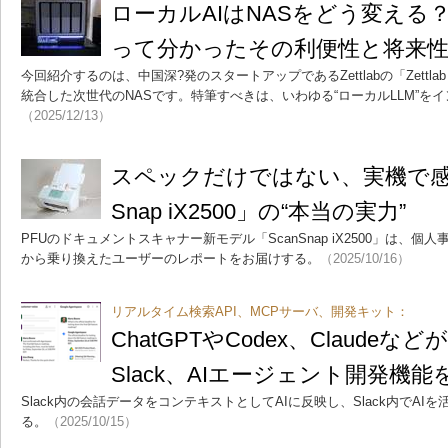
ローカルAIはNASをどう変える？ Z
って分かったその利便性と将来
今回紹介するのは、中国深?発のスタートアップであるZettlabの「Zettlab
統合した次世代のNASです。特筆すべきは、いわゆる“ローカルLLM”を
（2025/12/13）
スペックだけではない、実機で感じ
Snap iX2500」の“本当の実力”
PFUのドキュメントスキャナー新モデル「ScanSnap iX2500」は、
から乗り換えたユーザーのレポートをお届けする。
（2025/10/16）
リアルタイム検索API、MCPサーバ、開発キット：
ChatGPTやCodex、Claudeな
Slack、AIエージェント開発機能
Slack内の会話データをコンテキストとしてAIに反映し、Slack内でA
る。
（2025/10/15）