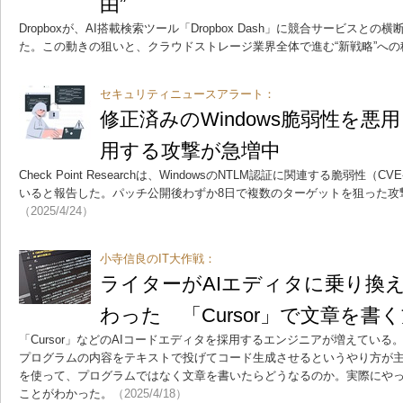
由”
Dropboxが、AI搭載検索ツール「Dropbox Dash」に競合サービス
た。この動きの狙いと、クラウドストレージ業界全体で進む“新戦略”への
セキュリティニュースアラート：
修正済みのWindows脆弱性を悪
用する攻撃が急増中
Check Point Researchは、WindowsのNTLM認証に関連する脆弱性（CV
いると報告した。パッチ公開後わずか8日で複数のターゲットを狙った攻
（2025/4/24）
小寺信良のIT大作戦：
ライターがAIエディタに乗り換え
わった 「Cursor」で文章を書
「Cursor」などのAIコードエディタを採用するエンジニアが増えている
プログラムの内容をテキストで投げてコード生成させるというやり方が主流
を使って、プログラムではなく文章を書いたらどうなるのか。実際にや
ことがわかった。
（2025/4/18）