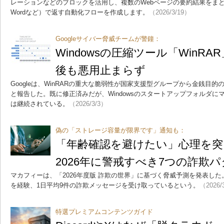
レーションなどのブロックを活用し、複数のWebページの要約結果をまと
Wordなど）で返す自動化フローを作成します。
（2026/3/19）
Googleサイバー脅威チームが警鐘：
Windowsの圧縮ツール「WinR
後も悪用止まらず
Googleは、WinRARの重大な脆弱性が国家支援型グループから金銭目
と報告した。既に修正済みだが、Windowsのスタートアップフォルダ
は継続されている。
（2026/3/3）
偽の「ストレージ容量が限界です」通知も：
「年齢確認を避けたい」心理を突
2026年に警戒すべき7つの詐欺
マカフィーは、「2026年度版 詐欺の世界」に基づく脅威予測を発表し
を経験、1日平均9件の詐欺メッセージを受け取っているという。
（2026/
特選プレミアムコンテンツガイド