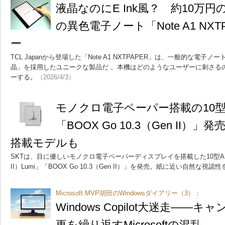
液晶なのにE Ink風？ 約10万円
の異色電子ノート「Note A1 NX
ー
TCL Japanから登場した「Note A1 NXTPAPER」は、一般的な電子ノ
晶」を採用したユニークな製品だ 。本機はどのようなユーザーに刺さる
ーする。
（2026/4/3）
モノクロ電子ペーパー搭載の10型A
「BOOX Go 10.3（Gen II
搭載モデルも
SKTは、目に優しいモノクロ電子ペーパーディスプレイを搭載した10型Andro
II）Lumi」「BOOX Go 10.3（Gen II）」を発売。紙に近い自然な視
Microsoft MVP胡田のWindowsダイアリー（3）：
Windows Copilot大迷走―
更を繰り返すMicrosoftの混乱