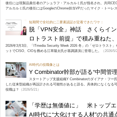
後任には現製品責任者のアシュラフ・アルカルミ氏が指名され、共同CE
アルカルミ氏の後任にはGoogleのChrome担当VPだったマイク・トーレ
短期間で全社的に二要素認証が定着できたワケ：
脱「VPN安全」神話 さくらイ
ロトラスト前提」で積み重ねた
2026年3月3日、「ITmedia Security Week 2026 冬」の「ゼロ
ットでCISO、CIOを務める江草陽太氏が基調講演に登壇した。
（2026/5
AI時代の役職像とは
Y Combinator幹部が語る“中間
スタートアップ支援組織Y Combinatorのダイアナ・フ
した従来型組織が再設計される可能性があると語る。具体的になくなる
役職は？
（2026/5/21）
「学歴は無価値に」 米トップ
AI時代に“大化けする人材”の共通