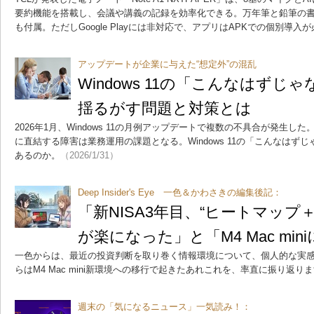
要約機能を搭載し、会議や講義の記録を効率化できる。万年筆と鉛筆の書き味
も付属。ただしGoogle Playには非対応で、アプリはAPKでの個別導入
アップデートが企業に与えた“想定外”の混乱
Windows 11の「こんなはず
揺るがす問題と対策とは
2026年1月、Windows 11の月例アップデートで複数の不具合が発生し
に直結する障害は業務運用の課題となる。Windows 11の「こんなはず
あるのか。
（2026/1/31）
Deep Insider's Eye 一色＆かわさきの編集後記：
「新NISA3年目、“ヒートマップ＋
が楽になった」と「M4 Mac mi
一色からは、最近の投資判断を取り巻く情報環境について、個人的な実
らはM4 Mac mini新環境への移行で起きたあれこれを、率直に振り返り
週末の「気になるニュース」一気読み！：