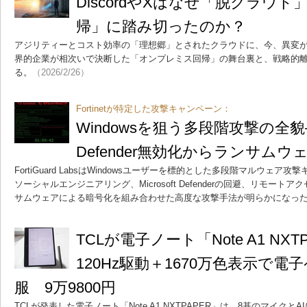
DiscordやXはなぜ「脱クラウ
帰」に踏み切ったのか？
アジリティーとコスト効率の「理想郷」とされたクラウドに、今、異変が起き
界的企業が相次いで決断した「オンプレミス回帰」の舞台裏と、戦略的
る。
（2026/2/26）
Fortinetが特定した攻撃キャンペーン：
Windowsを狙う多段階攻撃の全貌――
Defender無効化からランサム
FortiGuard LabsはWindowsユーザーを標的とした多段階マルウェ
ソーシャルエンジニアリング、Microsoft Defenderの回避、リモー
サムウェアによる暗号化を組み合わせた高度な攻撃手法が明らかになっ
TCLが電子ノート「Note A1 NX
120Hz駆動＋1670万色表示で
服 9万9800円
TCLが発表した電子ノート「Note A1 NXTPAPER」は、8基のマイク