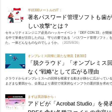
半径300メートルのIT：
著名パスワード管理ソフトも歯が
しい攻撃”とは？
セキュリティエンジニア必見のハッカーイベント「DEF CON 33」が
る中で筆者が注目したのは、守りの要である「パスワード管理ソフト」を
た。一体どんなものなのでしょうか。
（2025/8/26）
オンプレミス回帰に新たな潮流【第3回】
「脱クラウド」「オンプレミス
なく“戦略”として広がる理由
クラウドからオンプレミスへの回帰を模索する動きが静かに広がってい
まざまな要因から、企業はより適切で現実的なインフラの選択肢を求め
まずは英語版から：
アドビが「Acrobat Studio」