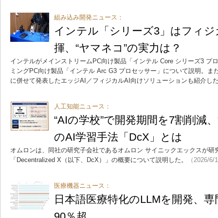
組み込み開発ニュース：
インテル「シリーズ3」はフィジ
揮、“ヤマネコ”の実力は？
インテルがメインストリームPC向け製品「インテル Core シリーズ3 
ミングPC向け製品「インテル Arc G3 プロセッサー」について説明。また、「C
に併せて発表したエッジAI／フィジカルAI向けソリューションも紹介し
人工知能ニュース：
“AIの学校”で開発期間を7割削減
のAI学習手法「DcX」とは
オムロンは、同社の研究子会社であるオムロン サイニックエックスが研究
「Decentralized X（以下、DcX）」の概要について説明した。
（2026/6/
医療機器ニュース：
日本語医療特化のLLMを開発、
90％超