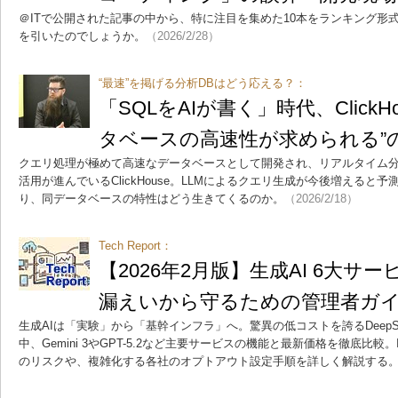
＠ITで公開された記事の中から、特に注目を集めた10本をランキング形
を引いたのでしょうか。
（2026/2/28）
“最速”を掲げる分析DBはどう応える？：
「SQLをAIが書く」時代、Click
タベースの高速性が求められる”
クエリ処理が極めて高速なデータベースとして開発され、リアルタイム
活用が進んでいるClickHouse。LLMによるクエリ生成が今後増えると
り、同データベースの特性はどう生きてくるのか。
（2026/2/18）
Tech Report：
【2026年2月版】生成AI 6大
漏えいから守るための管理者ガ
生成AIは「実験」から「基幹インフラ」へ。驚異の低コストを誇るDeepS
中、Gemini 3やGPT-5.2など主要サービスの機能と最新価格を徹底比較
のリスクや、複雑化する各社のオプトアウト設定手順を詳しく解説する