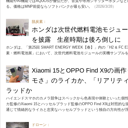
機能やAI機能ではAQUOSが優位だが、音質や専用シャッターボタンなどの
る。価格はMNP前提ならソフトバンクが最も安い。
（2026/3/28）
脱炭素：
ホンダは次世代燃料電池モジュ
を披露 生産時期は後ろ倒しに
ホンダは、「第25回 SMART ENERGY WEEK【春】」内の「H2 & FC 
素・燃料電池展」において、次世代燃料電池モジュールの実機サンプル
Xiaomi 15とOPPO Find X
モさ」のライカか、「リアリテ
ラッドか
ハイエンドスマホのカメラ競争はスペックから色表現や体験といった個
カ監修のXiaomi 15とハッセルブラッド監修のOPPO Find X9は対
通じて情緒的なライカと忠実なハッセルブラッドという独自の方向性が
ドローン：