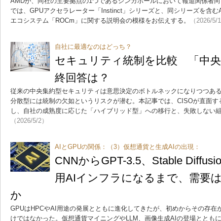
AMDが、同社の主要拠点の1つであるシンガポールにおいて報道関係者
では、GPUアクセラレーター「Instinct」シリーズと、同シリーズを含
エコシステム「ROCm」に関する説明会の模様をお伝えする。
（2026/5/
自社に最適なのはどっち？
セキュリティ統制を比較 「中央集約
終回答は？
従来の中央集約型セキュリティは意思決定のボトルネックになりつつあ
分散型には統制の欠如というリスクが潜む。本記事では、CISOが直面す
し、自社の成熟度に応じた「ハイブリッド型」への移行と、失敗しない
（2026/5/2）
AIとGPUの関係：（3）仮想通貨と生成AIの出現：
CNNからGPT-3.5、Stable Diff
用AIインフラになるまで、需要
か
GPUはHPCやAI用途の発展とともに進化してきたが、初めからその存
けではなかった。仮想通貨マイニングやLLM、画像生成AIの登場ととも