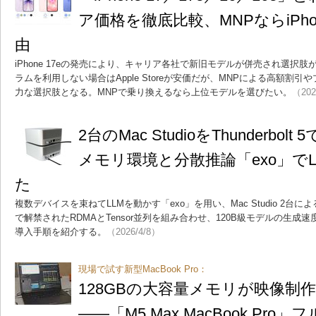
ア価格を徹底比較、MNPならiPho
由
iPhone 17eの発売により、キャリア各社で新旧モデルが併売され選択
ラムを利用しない場合はApple Storeが安価だが、MNPによる高額割
力な選択肢となる。MNPで乗り換えるなら上位モデルを選びたい。
（202
2台のMac StudioをThunderbol
メモリ環境と分散推論「exo」で
た
複数デバイスを束ねてLLMを動かす「exo」を用い、Mac Studio 2台によ
で解禁されたRDMAとTensor並列を組み合わせ、120B級モデルの生成速
導入手順を紹介する。
（2026/4/8）
現場で試す新型MacBook Pro：
128GBの大容量メモリが映像制
――「M5 Max MacBook Pr