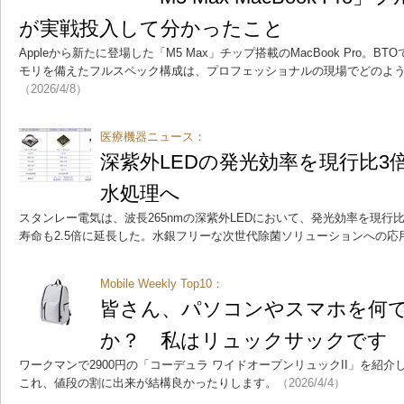
が実戦投入して分かったこと
Appleから新たに登場した「M5 Max」チップ搭載のMacBook Pro。B
モリを備えたフルスペック構成は、プロフェッショナルの現場でどのよ
（2026/4/8）
医療機器ニュース：
深紫外LEDの発光効率を現行比3
水処理へ
スタンレー電気は、波長265nmの深紫外LEDにおいて、発光効率を現行比
寿命も2.5倍に延長した。水銀フリーな次世代除菌ソリューションへの応
Mobile Weekly Top10：
皆さん、パソコンやスマホを何
か？ 私はリュックサックです
ワークマンで2900円の「コーデュラ ワイドオープンリュックII」を紹
これ、値段の割に出来が結構良かったりします。
（2026/4/4）