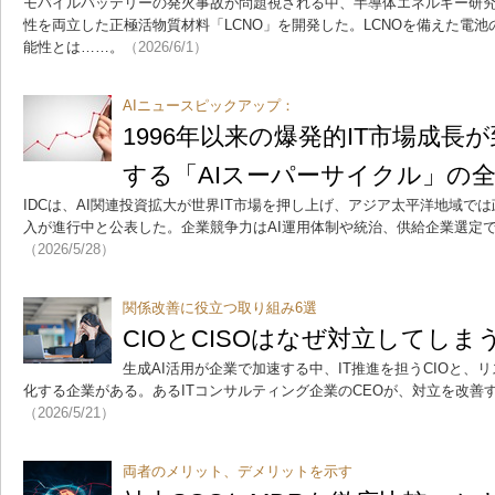
モバイルバッテリーの発火事故が問題視される中、半導体エネルギー研究
性を両立した正極活物質材料「LCNO」を開発した。LCNOを備えた電
能性とは……。
（2026/6/1）
AIニュースピックアップ：
1996年以来の爆発的IT市場成長
する「AIスーパーサイクル」の
IDCは、AI関連投資拡大が世界IT市場を押し上げ、アジア太平洋地域で
入が進行中と公表した。企業競争力はAI運用体制や統治、供給企業選定
（2026/5/28）
関係改善に役立つ取り組み6選
CIOとCISOはなぜ対立してしま
生成AI活用が企業で加速する中、IT推進を担うCIOと、
化する企業がある。あるITコンサルティング企業のCEOが、対立を改善
（2026/5/21）
両者のメリット、デメリットを示す