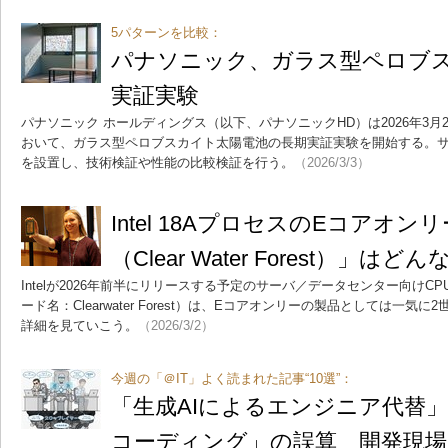
5パターンを比較：
パナソニック、ガラス型ペロブ
実証実験
パナソニック ホールディングス（以下、パナソニックHD）は2026年3
おいて、ガラス型ペロブスカイト太陽電池の長期実証実験を開始する。サ
を設置し、技術検証や性能の比較検証を行う。
（2026/3/3）
Intel 18AプロセスのEコアオンリー
（Clear Water Forest）」
Intelが2026年前半にリリースする予定のサーバ／データセンター向けCPU
ード名：Clearwater Forest）は、Eコアオンリーの製品としては一
詳細を見ていこう。
（2026/3/2）
今週の「＠IT」よく読まれた記事“10選”：
「生成AIによるエンジニア代替
コーディング」の誤算 開発現場