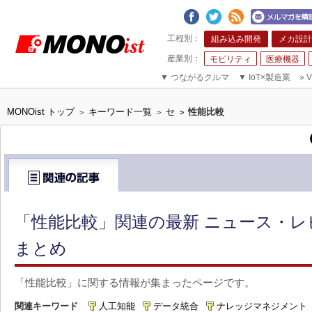
組み込み開発
メカ設計
モビリティ
医療機器
▼
つながるクルマ
▼
IoT×製造業
»
V
MONOist トップ
キーワード一覧
セ
性能比較
>
>
>
「性能比較」関連の最新 ニュース・レ
まとめ
「性能比較」に関する情報が集まったページです。
関連キーワード
人工知能
データ統合
ナレッジマネジメント