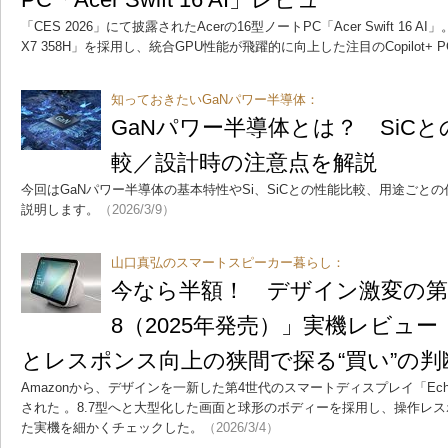
「CES 2026」にて披露されたAcerの16型ノートPC「Acer Swift 16 AI」。
X7 358H」を採用し、統合GPU性能が飛躍的に向上した注目のCopilot+
知っておきたいGaNパワー半導体：
GaNパワー半導体とは？ SiC
較／設計時の注意点を解説
今回はGaNパワー半導体の基本特性やSi、SiCとの性能比較、用途ごと
説明します。
（2026/3/9）
山口真弘のスマートスピーカー暮らし：
今なら半額！ デザイン激変の第4世
8（2025年発売）」実機レビュ
とレスポンス向上の狭間で探る“買い”の判
Amazonから、デザインを一新した第4世代のスマートディスプレイ「Echo 
された 。8.7型へと大型化した画面と球形のボディーを採用し、操作レ
た実機を細かくチェックした。
（2026/3/4）