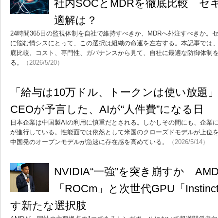
社内SOCとMDRを徹底比較 セ
適解は？
24時間365日の監視体制を自社で維持すべきか、MDRへ外注すべきか
に悩む情シスにとって、この選択は組織の命運を左右する。本記事では
底比較。コスト、専門性、ガバナンスから見て、自社に最適な防御体制
る。
（2026/5/20）
「給与は10万ドル、トークンは使い放題」 
CEOが予言した、AIが“人件費”になる日
日本企業は中国製AIの利用に慎重だとされる。しかしその間にも、企業に
が進行している。性能面では依然として米国のクローズドモデルが上位
中国発のオープンモデルが急速に存在感を高めている。
（2026/5/14）
NVIDIA“一強”を突き崩すか A
「ROCm」と次世代GPU「Instinc
す新たな選択肢