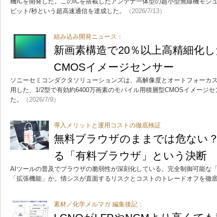
機ICを開発した。このICを搭載したアンテナ一体型の超小型無線機モジュ
ビット/秒という超高速通信を達成した。
（2026/7/13）
組み込み開発ニュース：
新画素構造で20％以上高精細化し
CMOSイメージセンサー
ソニーセミコンダクタソリューションズは、高解像度とオートフォーカ
用した、1/2型で有効約6400万画素のモバイル用積層型CMOSイメージセンサ
た。
（2026/7/9）
導入メリットと運用コストの徹底検証
無料ブラウザのままでは危ない
る「有料ブラウザ」という決断
AIツールの普及でブラウザの脆弱性が深刻化している。完全制御可能な
「拡張機能」か。情シスが直面するリスクとコストのトレードオフを徹
素材／化学メルマガ 編集後記：