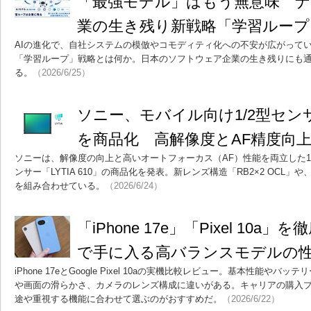
「最強モデル」はもう無意味 ナ
業の生き残り新戦略「学習ループ
AIの進化で、自社システムの模倣やコモディティ化への不安が広がっている。M
「学習ループ」戦略とは何か。日本のソフトウェア企業の生き残りにも
る。
（2026/6/25）
ソニー、モバイル向け1/2型センサー「
を商品化 高解像度とAF精度向
ソニーは、解像度の向上と高いオートフォーカス（AF）性能を両立した1/
ンサー「LYTIA 610」の商品化を発表。新レンズ構造「RB2×2 OCL
を組み合わせている。
（2026/6/24）
「iPhone 17e」「Pixel 10a
で手に入る高バランスモデルの
iPhone 17eとGoogle Pixel 10aの実機比較レビュー。基本性能
や画面の滑らかさ、カメラのレンズ構成に違いがある。キャリアの購入
途や重視する機能に合わせて選ぶのがおすすめだ。
（2026/6/22）