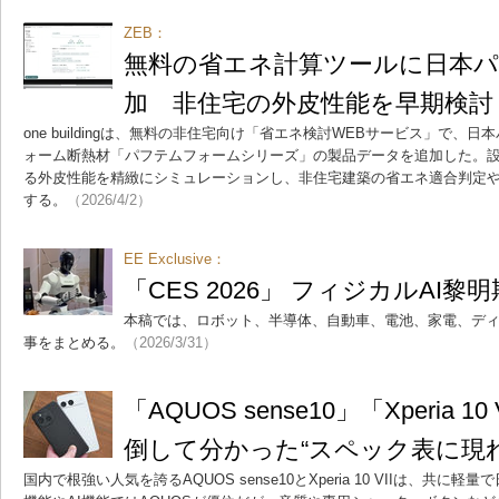
ZEB：
無料の省エネ計算ツールに日本
加 非住宅の外皮性能を早期検討
one buildingは、無料の非住宅向け「省エネ検討WEBサービス」で
ォーム断熱材「パフテムフォームシリーズ」の製品データを追加した。
る外皮性能を精緻にシミュレーションし、非住宅建築の省エネ適合判定や
する。
（2026/4/2）
EE Exclusive：
「CES 2026」 フィジカルAI黎明
本稿では、ロボット、半導体、自動車、電池、家電、ディスプ
事をまとめる。
（2026/3/31）
「AQUOS sense10」「Xperia 
倒して分かった“スペック表に現
国内で根強い人気を誇るAQUOS sense10とXperia 10 VIIは、共