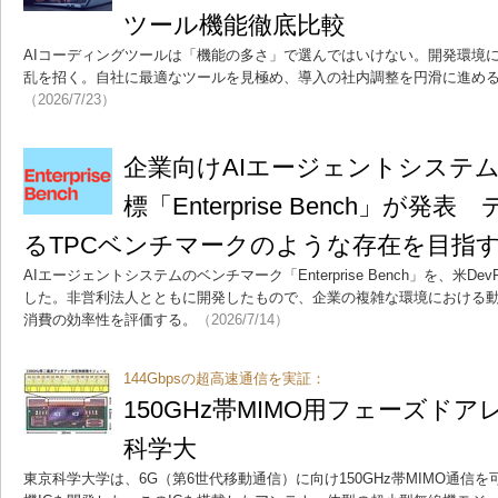
ツール機能徹底比較
AIコーディングツールは「機能の多さ」で選んではいけない。開発環境
乱を招く。自社に最適なツールを見極め、導入の社内調整を円滑に進め
（2026/7/23）
企業向けAIエージェントシステ
標「Enterprise Bench」が
るTPCベンチマークのような存在を目指
AIエージェントシステムのベンチマーク「Enterprise Bench」を、米D
した。非営利法人とともに開発したもので、企業の複雑な環境における
消費の効率性を評価する。
（2026/7/14）
144Gbpsの超高速通信を実証：
150GHz帯MIMO用フェーズドア
科学大
東京科学大学は、6G（第6世代移動通信）に向け150GHz帯MIMO通信