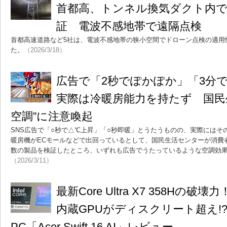
首都高、トンネル換気ダクト内
証 電波不感地帯で遠隔点検
首都高速道路など5社は、電波不感地帯の狭小空間でドローン点検の適用
た。
（2026/3/18）
広告で「2秒でぽかぽか」「3分
実際は冷暖房能力を持たず 国民
空調”に注意喚起
SNS広告で「○秒で△℃上昇」「○秒即暖」とうたうものの、実際にはそ
暖房機がECモールなどで出回っているとして、国民生活センターが消費
数の製品を検証したところ、いずれも広告でうたっているような空調効
（2026/3/11）
最新Core Ultra X7 358Hの破
内蔵GPUがディスクリート超え!? C
PC「Acer Swift 16 AI」レビュー