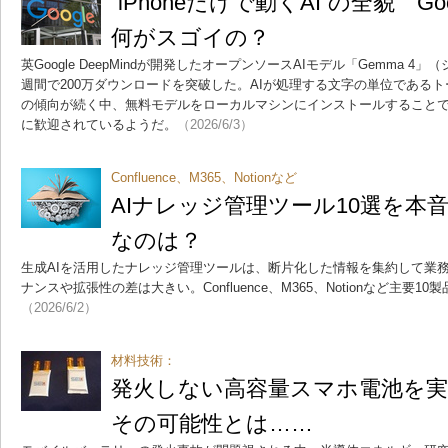
“iPhoneだけで動くAI”の全貌 Go
何がスゴイの？
英Google DeepMindが開発したオープンソースAIモデル「Gemma 
週間で200万ダウンロードを突破した。AIが処理する文字の単位である
の傾向が続く中、無料モデルをローカルマシンにインストールすること
に歓迎されているようだ。
（2026/6/3）
Confluence、M365、Notionなど
AIナレッジ管理ツール10選を本
なのは？
生成AIを活用したナレッジ管理ツールは、断片化した情報を集約して業
ナンスや拡張性の差は大きい。Confluence、M365、Notionなど主要
（2026/6/2）
材料技術：
発火しない高容量スマホ電池を
その可能性とは……