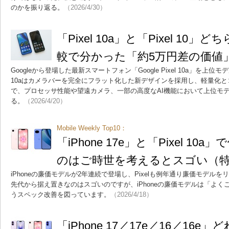
のかを振り返る。
（2026/4/30）
「Pixel 10a」と「Pixel 10
較で分かった「約5万円差の価値
Googleから登場した最新スマートフォン「Google Pixel 10a」を上位モ
10aはカメラバーを完全にフラット化した新デザインを採用し、軽量化
で、プロセッサ性能や望遠カメラ、一部の高度なAI機能において上位モ
る。
（2026/4/20）
Mobile Weekly Top10：
「iPhone 17e」と「Pixel 1
のはご時世を考えるとスゴい（
iPhoneの廉価モデルが2年連続で登場し、Pixelも例年通り廉価モデル
先代から据え置きなのはスゴいのですが、iPhoneの廉価モデルは「よ
うスペック改善を図っています。
（2026/4/18）
「iPhone 17／17e／16／16