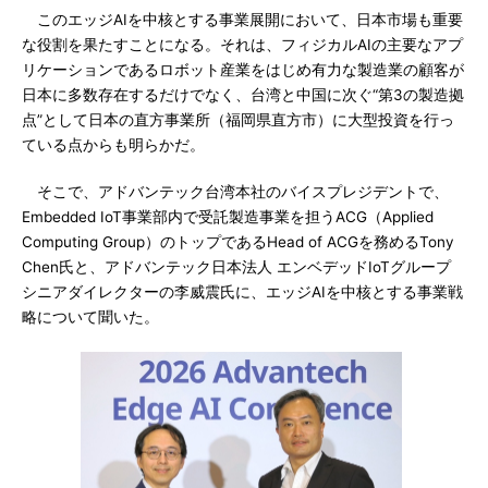
このエッジAIを中核とする事業展開において、日本市場も重要
な役割を果たすことになる。それは、フィジカルAIの主要なアプ
リケーションであるロボット産業をはじめ有力な製造業の顧客が
日本に多数存在するだけでなく、台湾と中国に次ぐ“第3の製造拠
点”として日本の直方事業所（福岡県直方市）に大型投資を行っ
ている点からも明らかだ。
そこで、アドバンテック台湾本社のバイスプレジデントで、
Embedded IoT事業部内で受託製造事業を担うACG（Applied
Computing Group）のトップであるHead of ACGを務めるTony
Chen氏と、アドバンテック日本法人 エンベデッドIoTグループ
シニアダイレクターの李威震氏に、エッジAIを中核とする事業戦
略について聞いた。