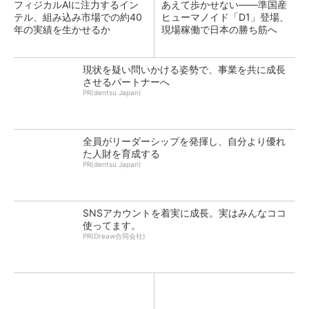
フィジカルAIに注力するイン
あえて歩かせない――準国産
テル、組み込み市場での約40
ヒューマノイド「D1」登場、
年の実績を生かせるか
現場稼働で日本の勝ち筋へ
現状を疑い問いかける姿勢で、事業を共に成長
させるパートナーへ
PR(dentsu Japan)
全員がリーダーシップを発揮し、自分より優れ
た人財を育成する
PR(dentsu Japan)
SNSアカウントを着実に成長。実はみんなココ
使ってます。
PR(Dreaw合同会社)