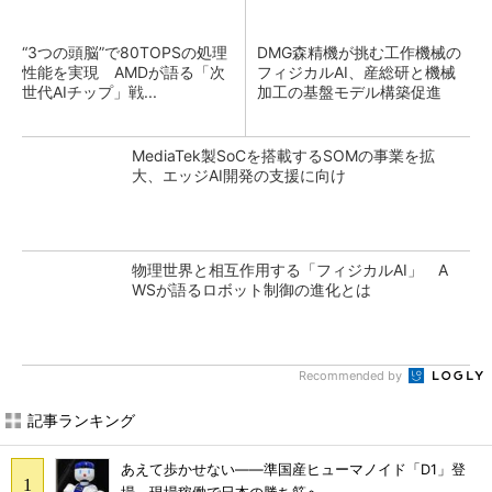
“3つの頭脳”で80TOPSの処理
DMG森精機が挑む工作機械の
性能を実現 AMDが語る「次
フィジカルAI、産総研と機械
世代AIチップ」戦...
加工の基盤モデル構築促進
MediaTek製SoCを搭載するSOMの事業を拡
大、エッジAI開発の支援に向け
物理世界と相互作用する「フィジカルAI」 A
WSが語るロボット制御の進化とは
Recommended by
記事ランキング
あえて歩かせない――準国産ヒューマノイド「D1」登