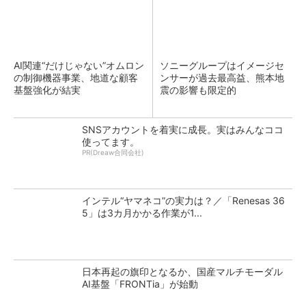
AI関連“だけじゃない”オムロン
ソニーグループはイメージセ
の制御機器事業、地道な顧客
ンサーが過去最高益、熊本地
基盤強化が結実
震の影響も限定的
SNSアカウントを着実に成長。実はみんなココ
使ってます。
PR(Dreaw合同会社)
インテル“ヤマネコ”の実力は？／「Renesas 36
5」は3カ月かかる作業が1...
日本再起の旗印となるか、国産マルチモーダル
AI基盤「FRONTia」が始動