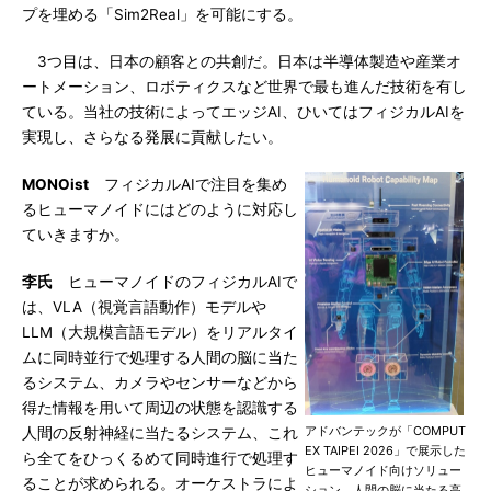
プを埋める「Sim2Real」を可能にする。
3つ目は、日本の顧客との共創だ。日本は半導体製造や産業オ
ートメーション、ロボティクスなど世界で最も進んだ技術を有し
ている。当社の技術によってエッジAI、ひいてはフィジカルAIを
実現し、さらなる発展に貢献したい。
MONOist
フィジカルAIで注目を集め
るヒューマノイドにはどのように対応し
ていきますか。
李氏
ヒューマノイドのフィジカルAIで
は、VLA（視覚言語動作）モデルや
LLM（大規模言語モデル）をリアルタイ
ムに同時並行で処理する人間の脳に当た
るシステム、カメラやセンサーなどから
得た情報を用いて周辺の状態を認識する
アドバンテックが「COMPUT
人間の反射神経に当たるシステム、これ
EX TAIPEI 2026」で展示した
ら全てをひっくるめて同時進行で処理す
ヒューマノイド向けソリュー
ることが求められる。オーケストラによ
ション。人間の脳に当たる高