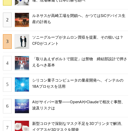
場、現場稼働で日本の勝ち筋へ
ルネサスが高崎工場を閉鎖へ、かつてはSiCデバイス生
産の計画も
ソニーグループがタムロン買収を提案、その狙いは？
CFOがコメント
「取りあえずボルトで固定」は禁物 締結部設計で押さ
えるべき基本
シリコン量子コンピュータの量産開発へ、インテルの
18Aプロセスを活用
AIがサイバー攻撃――OpenAIやClaudeで相次ぐ事態、
波及リスクは
新型コロナで深刻なマスク不足を3Dプリンタで解消、
イグアスが3Dマスクを開発