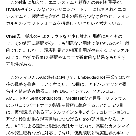
この体制に加えて、エコシステムと顧客との共創も重要だ。
NVIDIAやインテルなどのシリコンパートナーに代表されるエコ
システムと、製造業を含めた日本の顧客をつなぎ合わせ、フィジ
カルAIのプラットフォームを構築していきたいと考えている。
Chen氏
従来のAIはクラウドなど少し離れた場所にあるもの
で、その処理に遅延があっても問題ない用途で使われるのが一般
的でした。しかし、現実世界との相互作用が存在するフィジカル
AIでは、わずか数msの遅延やエラーが致命的な結果をもたらす
可能性がある。
このフィジカルAIの時代に向けて、Embedded IoT事業では3本
柱の戦略を推進していく考えだ。1つ目は、アドバンテックが提
供する組み込み機器に、NVIDIA、インテル、クアルコム、
AMD、NXP Semiconductors、MediaTekなど世界トップクラス
のシリコンパートナーの製品を緊密に統合することだ。2つ目
は、仮想環境であるデジタルツインを用いたシミュレーションに
基づく検証結果を現実世界につなげるための架け橋となること
だ。ACGによる設計と製造の受託サービスは、高度なカスタマイ
ズや認証取得などに対応しており、仮想環境と現実世界のギャッ