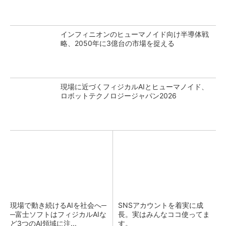
インフィニオンのヒューマノイド向け半導体戦
略、2050年に3億台の市場を捉える
現場に近づくフィジカルAIとヒューマノイド、
ロボットテクノロジージャパン2026
現場で動き続けるAIを社会へ─
SNSアカウントを着実に成
─富士ソフトはフィジカルAIな
長。実はみんなココ使ってま
ど3つのAI領域に注...
す。