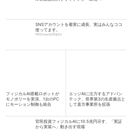
SNSアカウントを着実に成長。実はみんなココ
使ってます。
PR(Dreaw合同会社)
フィジカルAI搭載ロボットが
エッジAIに注力するアドバン
モノポリーを実演、1台のPC
テック、世界第3の生産拠点と
にモーション制御も統合
して直方事業所を拡張
官民投資フィジカルAIに10.5兆円示す、「実証
から実装へ」動き出す現場