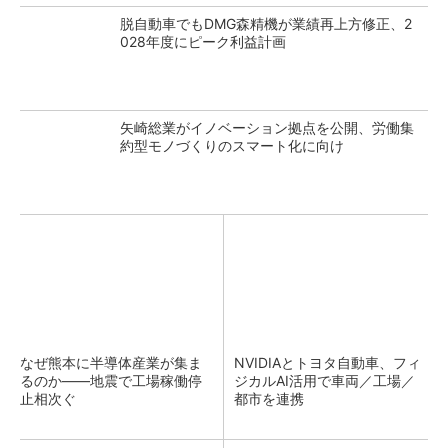
脱自動車でもDMG森精機が業績再上方修正、2
028年度にピーク利益計画
矢崎総業がイノベーション拠点を公開、労働集
約型モノづくりのスマート化に向け
なぜ熊本に半導体産業が集ま
NVIDIAとトヨタ自動車、フィ
るのか――地震で工場稼働停
ジカルAI活用で車両／工場／
止相次ぐ
都市を連携