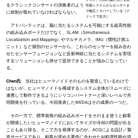
るクラシックコンサートの演奏者のよう
性能システムからセンサーま
で幅広くカバーしている［ク
に統制が取れていなければならない。
リックで拡大］
アドバンテックは、脳に当たるシステムを可能にする超高性能
の組み込みボードだけでなく、SLAM（Simultaneous
Localization and Mapping）やマルチカメラ、IMU（慣性計測ユ
ニット）など個別のセンサーから、これらのセンサーを組み合わ
せたセンサーフュージョンなど反射神経に当たるシステムを実現
するソリューションも併せて提供できることが強みになってい
る。
Chen氏
当社はヒューマノイドそのものを製造しているわけで
はないが、ヒューマノイドを構成するシステム全体がスムーズに
連携して動作できるようにシリコンパートナーと深いレベルで共
同開発を行っている。今回発表したWEDAはその成果の一つだ。
その一方で、標準規格の組み込みボードをそのまま使うと顧客
が開発したいヒューマノイドにおいてサイズや冷却の問題が出る
こともあり得る。そこで力を発揮するのが、ACGによる設計／製
造サービスであり、顧客が求める要件に合わせたAI処理性能や消