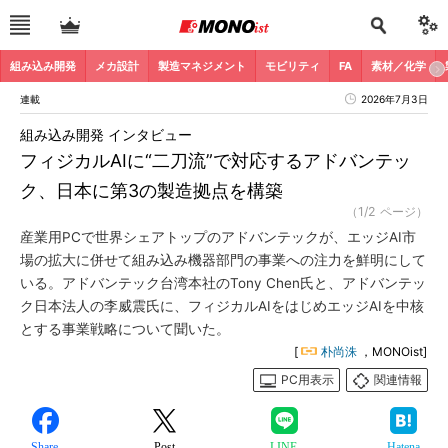
組み込み開発
メカ設計
製造マネジメント
モビリティ
FA
素材／化学
連載
2026年7月3日
組み込み開発 インタビュー
フィジカルAIに“二刀流”で対応するアドバンテッ
ク、日本に第3の製造拠点を構築
（1/2 ページ）
産業用PCで世界シェアトップのアドバンテックが、エッジAI市
場の拡大に併せて組み込み機器部門の事業への注力を鮮明にして
いる。アドバンテック台湾本社のTony Chen氏と、アドバンテッ
ク日本法人の李威震氏に、フィジカルAIをはじめエッジAIを中核
とする事業戦略について聞いた。
[
朴尚洙
，MONOist]
PC用表示
関連情報
Share
Post
LINE
Hatena