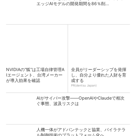
エッジAIモデルの開発期間を86％削...
NVIDIAの“狐”は工場自律管理A
全員がリーダーシップを発揮
Iエージェント、台湾メーカー
し、自分より優れた人財を育
が導入効果を確認
成する
PR(dentsu Japan)
AIがサイバー攻撃――OpenAIやClaudeで相次
ぐ事態、波及リスクは
人機一体がアドバンテックと協業、バイラテラ
ル制御技術のプラットフォーム化へ