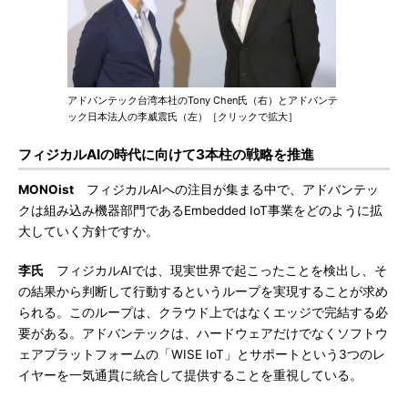
アドバンテック台湾本社のTony Chen氏（右）とアドバンテ
ック日本法人の李威震氏（左）［クリックで拡大］
フィジカルAIの時代に向けて3本柱の戦略を推進
MONOist
フィジカルAIへの注目が集まる中で、アドバンテッ
クは組み込み機器部門であるEmbedded IoT事業をどのように拡
大していく方針ですか。
李氏
フィジカルAIでは、現実世界で起こったことを検出し、そ
の結果から判断して行動するというループを実現することが求め
られる。このループは、クラウド上ではなくエッジで完結する必
要がある。アドバンテックは、ハードウェアだけでなくソフトウ
ェアプラットフォームの「WISE IoT」とサポートという3つのレ
イヤーを一気通貫に統合して提供することを重視している。