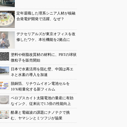
定年退職した理系シニア人材が核融
合発電炉開発で活躍、なぜ？
デクセリアルズが東京オフィスを改
修したワケ、本社機能を2拠点に
塗料や樹脂改質材の材料に、PBTの球状
微粒子を販売開始
日本で水素活用を阻む壁、中国は再エ
ネと水素の導入を加速
脱銅箔、リチウムイオン電池セルを
10％軽量化する新フィルム
ペロブスカイト太陽電池の量産に有効
なインク、従来比で1.5倍の性能向上
酷暑と電磁波の課題にナノテクで挑
む、ヤマシンとミツフジが協業