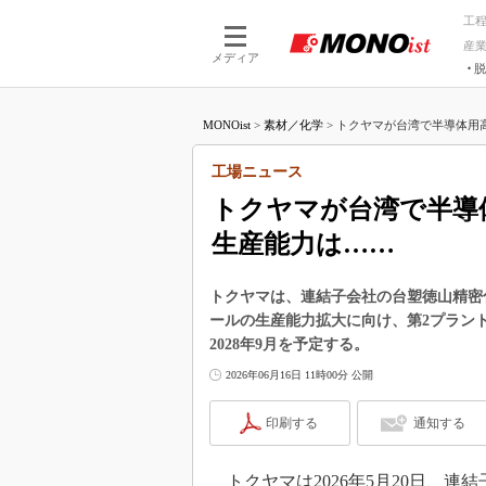
工
産
メディア
脱
つながる技術
AI×技術
MONOist
>
素材／化学
>
トクヤマが台湾で半導体用高純
つながる工場
AI×設備
つながるサービ
Physical
工場ニュース
トクヤマが台湾で半導体
生産能力は……
トクヤマは、連結子会社の台塑徳山精密
ールの生産能力拡大に向け、第2プラン
2028年9月を予定する。
2026年06月16日 11時00分 公開
印刷する
通知する
トクヤマは2026年5月20日、連結子会