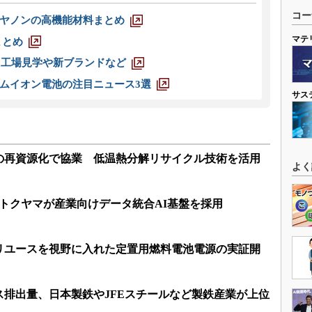
コー
ヤノンの高機能材料まとめ
マテ
まとめ
選 工場見学や新ブランドなど
ムイオン電池の注目ニュース3選
サス
の再資源化で協業 低温熱分解リサイクル技術を活用
よく
トクヤマが産業向けデータ統合AI基盤を採用
リユースを視野に入れた定置用燃料電池電源の実証開
ガス排出量、日本製鉄やJFEスチールなど製鉄産業が上位