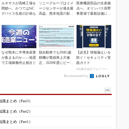
ルネサスが高崎工場を
ソニーグループはイメ
医療機器部品の生産拠
閉鎖へ、かつてはSiC
ージセンサーが過去最
点へ、オリンパス長野
デバイス生産の計画も
高益、熊本地震の影響
事業場で最新設備に機
も限定的
能集約
なぜ熊本に半導体産業
脱自動車でもDMG森
【必見】情報漏えいを
が集まるのか――地震
精機が業績再上方修
防ぐ！セキュリティ実
で工場稼働停止相次ぐ
正、2028年度にピーク
践ガイド
利益計画
PR(株式会社アルファーテクノ)
Recommended by
PR
まとめ（Part3）
まとめ（Part2）
まとめ（Part1）