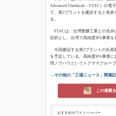
Advanced Chemicals：F
て、第2プラントを建設すると発表
る。
FTACは、台灣塑膠工業との合弁に
目的とし、台湾で高純度IPA事業
今回建設する第2プラントの生産能力
を予定している。高純度IPA事業
理ノウハウというトクヤマグルー
→その他の「工場ニュース」関連
この連載
おすすめホワイトペーパー