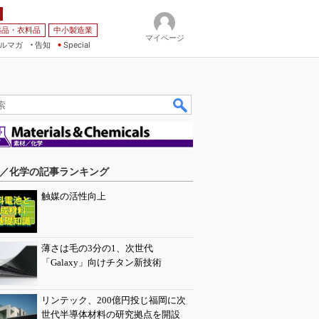
薬品・衣料品
中小製造業
マイページ
ルマガ
告知
Special
／化学の記事ランキング
触媒の活性向上
薄さは毛の3分の1、次世代
「Galaxy」向けチタン新技術
リンテック、200億円投じ福岡に次
世代半導体材料の研究拠点を開設