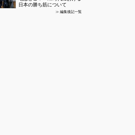
日本の勝ち筋について
≫
編集後記一覧