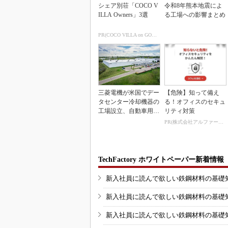
シェア別荘「COCO V
令和8年熊本地震によ
ILLA Owners」3選
る工場への影響まとめ
PR(COCO VILLA on GOETHE)
三菱電機が米国でデー
【危険】知って備え
タセンター冷却機器の
る！オフィスのセキュ
工場設立、自動車用電
リティ対策
装品工場を改修
PR(株式会社アルファーテクノ)
TechFactory ホワイトペーパー新着情報
新入社員に読んで欲しい鉄鋼材料の基礎知識
新入社員に読んで欲しい鉄鋼材料の基礎知識
新入社員に読んで欲しい鉄鋼材料の基礎知識