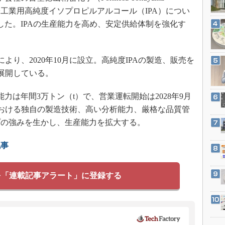
3Dプリンタ
産業オープンネット展
TAC）の電子工業用高純度イソプロピルアルコール（IPA）につい
デジタルツインとCAE
した。IPAの生産能力を高め、安定供給体制を強化す
S＆OP
インダストリー4.0
より、2020年10月に設立。高純度IPAの製造、販売を
イノベーション
を展開している。
製造業ビッグデータ
は年間3万トン（t）で、営業運転開始は2028年9月
メイドインジャパン
における独自の製造技術、高い分析能力、厳格な品質管
植物工場
プの強みを生かし、生産能力を拡大する。
知財マネジメント
海外生産
記事
グローバル設計・開発
制御セキュリティ
を「連載記事アラート」に登録する
新型コロナへの対応