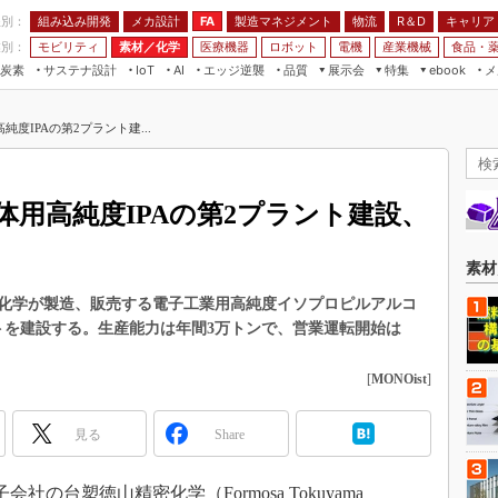
程別：
組み込み開発
メカ設計
製造マネジメント
物流
R＆D
キャリア
FA
業別：
モビリティ
素材／化学
医療機器
ロボット
電機
産業機械
食品・
炭素
サステナ設計
エッジ逆襲
品質
展示会
特集
メ
IoT
AI
ebook
伝承
組み込み開発
CEATEC
読者調査まとめ
編集後記
度IPAの第2プラント建...
JIMTOF
保全
メカ設計
つながるクルマ
組込み/エッジ コンピューティング
ス
 AI
製造マネジメント
5G
展＆IoT/5Gソリューション展
VR／AR
FA
用高純度IPAの第2プラント建設、
IIFES
モビリティ
フィールドサービス
国際ロボット展
素材／化学
FPGA
素材
ジャパンモビリティショー
組み込み画像技術
化学が製造、販売する電子工業用高純度イソプロピルアルコ
TECHNO-FRONTIER
トを建設する。生産能力は年間3万トンで、営業運転開始は
組み込みモデリング
人テク展
Windows Embedded
[
MONOist
]
スマート工場EXPO
車載ソフト開発
EdgeTech+
見る
Share
ISO26262
日本ものづくりワールド
無償設計ツール
AUTOMOTIVE WORLD
社の台塑徳山精密化学（Formosa Tokuyama