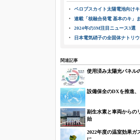
ペロブスカイト太陽電池向けキ
連載「核融合発電 基本のキ」
2024年の3M注目ニュース3
日本電気硝子の全固体ナトリウ
関連記事
使用済み太陽光パネル
設備保全のDXを推進、
副生水素と車両からの
始
2022年度の温室効果
に