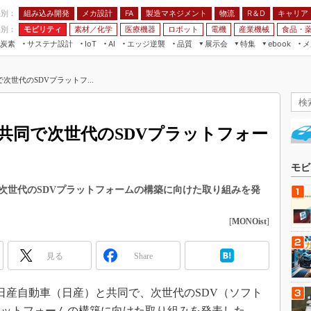
程別：
組み込み開発
メカ設計
製造マネジメント
物流
R＆D
キャリア
FA
業別：
モビリティ
素材／化学
医療機器
ロボット
電機
産業機械
食品・
炭素
サステナ設計
エッジ逆襲
品質
展示会
特集
メ
IoT
AI
ebook
伝承
組み込み開発
CEATEC
読者調査まとめ
編集後記
世代のSDVプラットフ...
JIMTOF
保全
メカ設計
つながるクルマ
組込み/エッジ コンピューティング
ス
 AI
製造マネジメント
5G
展＆IoT/5Gソリューション展
VR／AR
FA
共同で次世代のSDVプラットフォー
IIFES
モビリティ
フィールドサービス
国際ロボット展
素材／化学
FPGA
モビ
ジャパンモビリティショー
組み込み画像技術
次世代のSDVプラットフォームの構築に向けた取り組みを発
TECHNO-FRONTIER
組み込みモデリング
人テク展
[
MONOist
]
Windows Embedded
スマート工場EXPO
車載ソフト開発
見る
Share
EdgeTech+
ISO26262
日本ものづくりワールド
、日産自動車（日産）と共同で、次世代のSDV（ソフト
無償設計ツール
AUTOMOTIVE WORLD
ラットフォームの構築に向けた取り組みを発表した。