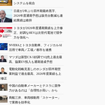
システムを統合
日産が2年ぶり四半期最終黒字、
2026年度通期予想は販売台数減も連
結業績は維持
トヨタが2026年度通期業績を上方修
正、好調なHEVは次世代電池で競争
力を強化へ
NVIDIAとトヨタ自動車、フィジカルAI
活用で車両／工場／都市を連携
マツダは新型CX-5好調で1Q売上過去最
高、協業EV投入も通期達成予想
電動化戦略見直しのホンダが四半期営
業利益で過去最高、2026年度業績も上
方修正
中国の自動車メーカーとテスラに競争
力があるのは「合理性が高い」から
商船三井、車両移動用「スケーター」
で業務を効率化