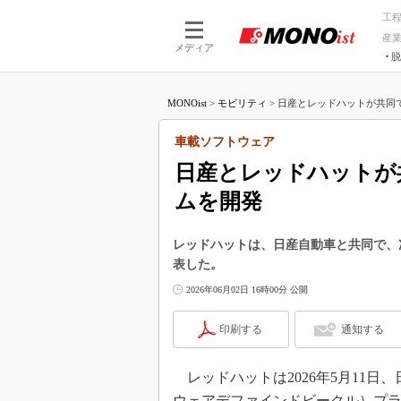
工
産
メディア
脱
つながる技術
AI×技術
MONOist
>
モビリティ
>
日産とレッドハットが共同で次
つながる工場
AI×設備
つながるサービ
Physical
車載ソフトウェア
日産とレッドハットが
ムを開発
レッドハットは、日産自動車と共同で、
表した。
2026年06月02日 16時00分 公開
印刷する
通知する
レッドハットは2026年5月11日
ウェアデファインドビークル）プ