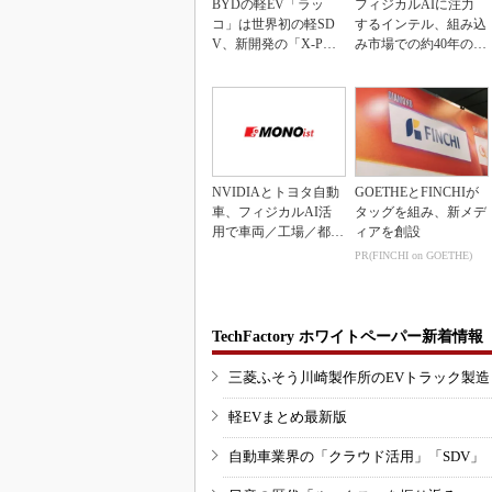
BYDの軽EV「ラッ
フィジカルAIに注力
コ」は世界初の軽SD
するインテル、組み込
V、新開発の「X-PAC
み市場での約40年の実
K」に電動システ...
績を生かせるか
NVIDIAとトヨタ自動
GOETHEとFINCHIが
車、フィジカルAI活
タッグを組み、新メデ
用で車両／工場／都市
ィアを創設
を連携
PR(FINCHI on GOETHE)
TechFactory ホワイトペーパー新着情報
三菱ふそう川崎製作所のEVトラック製
軽EVまとめ最新版
自動車業界の「クラウド活用」「SDV」