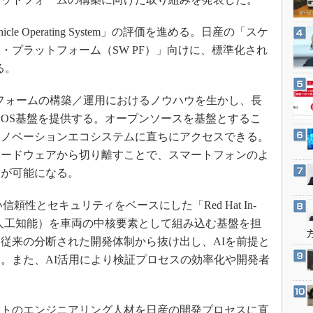
3Dプリンタ
産業オープンネット展
デジタルツインとCAE
icle Operating System」の評価を進める。日産の「スケ
S＆OP
・プラットフォーム（SW PF）」向けに、標準化され
る。
インダストリー4.0
イノベーション
トフォームの構築／運用におけるノウハウを生かし、長
製造業ビッグデータ
OS基盤を提供する。オープンソースを基盤とするこ
メイドインジャパン
イノベーションエコシステムに直ちにアクセスできる。
ハードウェアから切り離すことで、スマートフォンのよ
植物工場
トが可能になる。
知財マネジメント
海外生産
ux」の高い信頼性とセキュリティをベースにした「Red Hat In-
グローバル設計・開発
tem」は、AI（人工知能）を車両の中核要素として組み込む基盤を担
従来の分断された開発体制から抜け出し、AIを前提と
制御セキュリティ
。また、AI活用により検証プロセスの効率化や開発者
新型コロナへの対応
トのエンジニアリング人材を日産の開発プロセスに直