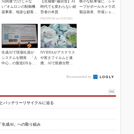
AI関連“だけじゃな
【見城徹×藤田晋】AI
狭小な駐車場に、シャ
い”オムロンの制御機
時代でも変わらない経
ープがポールカメラ式
器事業、地道な顧客基
営者の本質
製品発表 市場シェア
盤強化が結実
10％目指す
PR(FINCHI on GOETHE)
生成AIで現場社員が
NVIDIAがアステラス
システムを開発 「人
や富士フイルムと連
中心」の製造DXを自
携、AIで医療分野支
走させた3社の方法
援へ
Recommended by
PR
造とバッテリーリサイクルに迫る
「生成AI」への取り組み