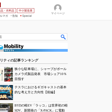
薬品・衣料品
中小製造業
マイページ
ルマガ
告知
Special
リティの記事ランキング
狭小な駐車場に、シャープがポール
カメラ式製品発表 市場シェア10％
目指す
テスラにおけるギガキャストの基本
的な考え方と方向性【前編】
BYDの軽EV「ラッコ」は世界初の軽
SDV、新開発の「X-PACK」に電動