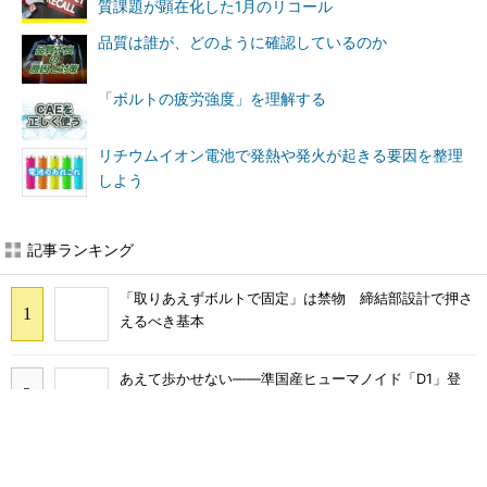
質課題が顕在化した1月のリコール
品質は誰が、どのように確認しているのか
「ボルトの疲労強度」を理解する
リチウムイオン電池で発熱や発火が起きる要因を整理
しよう
記事ランキング
「取りあえずボルトで固定」は禁物 締結部設計で押さ
えるべき基本
あえて歩かせない――準国産ヒューマノイド「D1」登
場、現場稼働で日本の勝ち筋へ
フィジカルAIに注力するインテル、組み込み市場での約
40年の実績を生かせるか