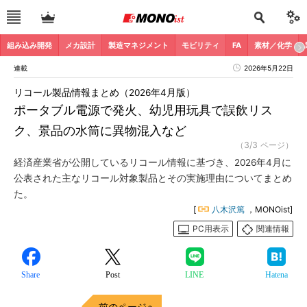
組み込み開発
メカ設計
製造マネジメント
モビリティ
FA
素材／化学
連載
2026年5月22日
リコール製品情報まとめ（2026年4月版）
ポータブル電源で発火、幼児用玩具で誤飲リス
ク、景品の水筒に異物混入など
（3/3 ページ）
経済産業省が公開しているリコール情報に基づき、2026年4月に
公表された主なリコール対象製品とその実施理由についてまとめ
た。
[
八木沢篤
，MONOist]
PC用表示
関連情報
Share
Post
LINE
Hatena
前のページへ