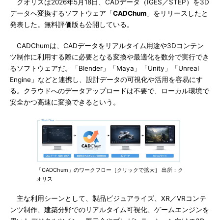
クオリスは2026年5月18日、CADデータ（IGES／STEP）を3D
データへ変換するソフトウェア「
CADChum
」をリリースしたと
発表した。無料評価版も公開している。
CADChumは、CADデータをリアルタイム用途や3Dコンテン
ツ制作に利用する際に必要となる変換や最適化を数分で実行でき
るソフトウェアだ。「Blender」「Maya」「Unity」「Unreal
Engine」などと連携し、設計データの可視化や活用を容易にす
る。クラウドへのデータアップロードは不要で、ローカル環境で
安全かつ高速に変換できるという。
「CADChum」のワークフロー［クリックで拡大］ 出所：ク
オリス
主な利用シーンとして、製品ビジュアライズ、XR／VRコンテ
ンツ制作、建築分野でのリアルタイム可視化、ゲームエンジンを