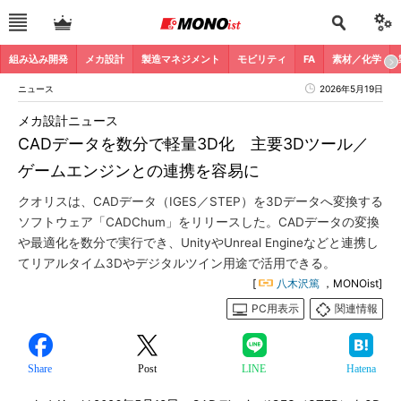
組み込み開発
メカ設計
製造マネジメント
モビリティ
FA
素材／化学
ニュース
2026年5月19日
メカ設計ニュース
CADデータを数分で軽量3D化 主要3Dツール／
ゲームエンジンとの連携を容易に
クオリスは、CADデータ（IGES／STEP）を3Dデータへ変換する
ソフトウェア「CADChum」をリリースした。CADデータの変換
や最適化を数分で実行でき、UnityやUnreal Engineなどと連携し
てリアルタイム3Dやデジタルツイン用途で活用できる。
[
八木沢篤
，MONOist]
PC用表示
関連情報
Share
Post
LINE
Hatena