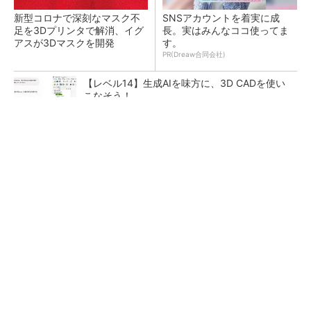
新型コロナで深刻なマスク不
SNSアカウントを着実に成
足を3Dプリンタで解消、イグ
長。実はみんなココ使ってま
アスが3Dマスクを開発
す。
PR(Dreaw合同会社)
【レベル14】生成AIを味方に、3D CADを使い
こなそう！
令和8年熊本地震による工場への影響まとめ
狭小な駐車場に、シャープがポールカメラ式製
品発表 市場シェア10％目指す