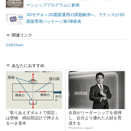
ーンシッププログラムに参画
3Dモデル＋2D図面運用の課題解消へ、ラティスが3D
図面専用パッケージ第1弾発表
関連リンク
CADChum
あなたにおすすめ
「取りあえずボルトで固定」
全員がリーダーシップを発揮
は禁物 締結部設計で押さえ
し、自分より優れた人財を育
るべき基本
成する
PR(dentsu Japan)