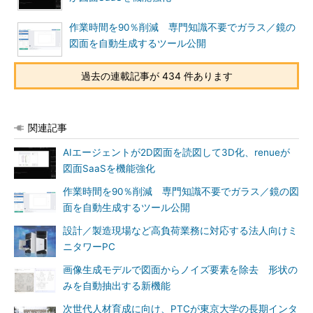
作業時間を90％削減 専門知識不要でガラス／鏡の
図面を自動生成するツール公開
過去の連載記事が 434 件あります
関連記事
AIエージェントが2D図面を読図して3D化、renueが
図面SaaSを機能強化
作業時間を90％削減 専門知識不要でガラス／鏡の図
面を自動生成するツール公開
設計／製造現場など高負荷業務に対応する法人向けミ
ニタワーPC
画像生成モデルで図面からノイズ要素を除去 形状の
みを自動抽出する新機能
次世代人材育成に向け、PTCが東京大学の長期インタ