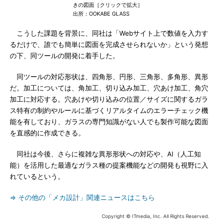
きの図面［クリックで拡大］
出所：OOKABE GLASS
こうした課題を背景に、同社は「Webサイト上で数値を入力す
るだけで、誰でも簡単に図面を完成させられないか」という発想
の下、同ツールの開発に着手した。
同ツールの対応形状は、四角形、円形、三角形、多角形、異形
だ。加工については、角加工、切り込み加工、穴あけ加工、角穴
加工に対応する。穴あけや切り込みの位置／サイズに関するガラ
ス特有の制約やルールに基づくリアルタイムのエラーチェック機
能を有しており、ガラスの専門知識がない人でも製作可能な図面
を直感的に作成できる。
同社は今後、さらに複雑な異形形状への対応や、AI（人工知
能）を活用した最適なガラス種の提案機能などの開発も視野に入
れているという。
⇒ その他の「メカ設計」関連ニュースはこちら
Copyright © ITmedia, Inc. All Rights Reserved.