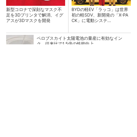
新型コロナで深刻なマスク不
BYDの軽EV「ラッコ」は世界
足を3Dプリンタで解消、イグ
初の軽SDV、新開発の「X-PA
アスが3Dマスクを開発
CK」に電動システ...
ペロブスカイト太陽電池の量産に有効なイン
ク、従来比で1.5倍の性能向上
シェア別荘「COCO VILLA Owners」3選
PR(COCO VILLA on GOETHE)
【レベル14】生成AIを味方に、3D CADを使い
こなそう！