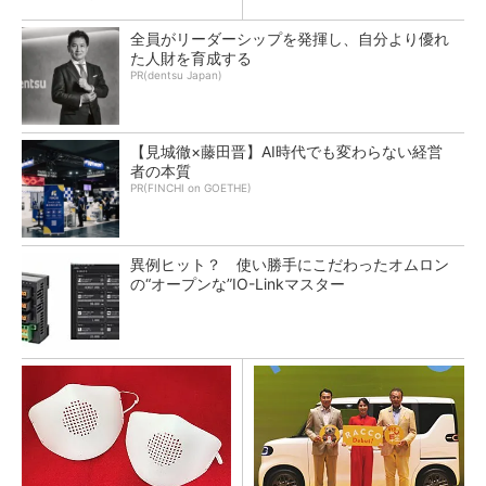
全員がリーダーシップを発揮し、自分より優れ
た人財を育成する
PR(dentsu Japan)
【見城徹×藤田晋】AI時代でも変わらない経営
者の本質
PR(FINCHI on GOETHE)
異例ヒット？ 使い勝手にこだわったオムロン
の“オープンな”IO-Linkマスター