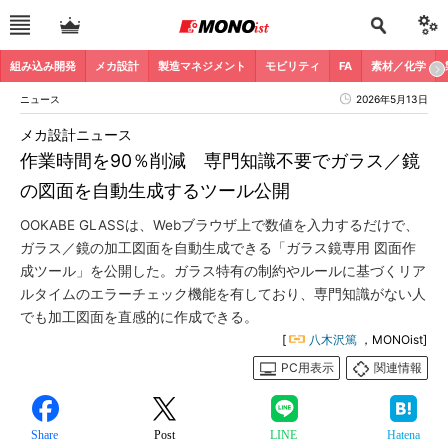
組み込み開発
メカ設計
製造マネジメント
モビリティ
FA
素材／化学
ニュース
2026年5月13日
メカ設計ニュース
作業時間を90％削減 専門知識不要でガラス／鏡
の図面を自動生成するツール公開
OOKABE GLASSは、Webブラウザ上で数値を入力するだけで、
ガラス／鏡の加工図面を自動生成できる「ガラス鏡専用 図面作
成ツール」を公開した。ガラス特有の制約やルールに基づくリア
ルタイムのエラーチェック機能を有しており、専門知識がない人
でも加工図面を直感的に作成できる。
[
八木沢篤
，MONOist]
PC用表示
関連情報
Share
Post
LINE
Hatena