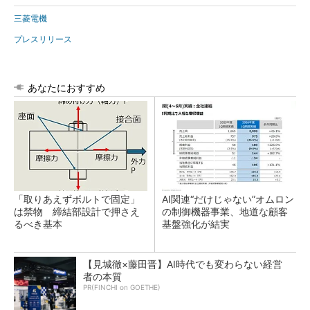
三菱電機
プレスリリース
あなたにおすすめ
「取りあえずボルトで固定」
AI関連“だけじゃない”オムロン
は禁物 締結部設計で押さえ
の制御機器事業、地道な顧客
るべき基本
基盤強化が結実
【見城徹×藤田晋】AI時代でも変わらない経営
者の本質
PR(FINCHI on GOETHE)