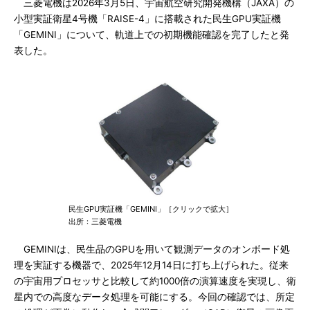
三菱電機は2026年3月5日、宇宙航空研究開発機構（JAXA）の
小型実証衛星4号機「RAISE-4」に搭載された民生GPU実証機
「GEMINI」について、軌道上での初期機能確認を完了したと発
表した。
民生GPU実証機「GEMINI」［クリックで拡大］
出所：三菱電機
GEMINIは、民生品のGPUを用いて観測データのオンボード処
理を実証する機器で、2025年12月14日に打ち上げられた。従来
の宇宙用プロセッサと比較して約1000倍の演算速度を実現し、衛
星内での高度なデータ処理を可能にする。今回の確認では、所定