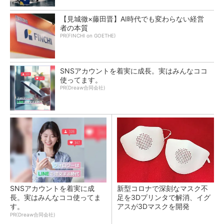
【見城徹×藤田晋】AI時代でも変わらない経営
者の本質
PR(FINCHI on GOETHE)
SNSアカウントを着実に成長。実はみんなココ
使ってます。
PR(Dreaw合同会社)
SNSアカウントを着実に成
新型コロナで深刻なマスク不
長。実はみんなココ使ってま
足を3Dプリンタで解消、イグ
す。
アスが3Dマスクを開発
PR(Dreaw合同会社)