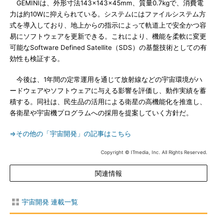
GEMINIは、外形寸法143×143×45mm、質量0.7kgで、消費電
力は約10Wに抑えられている。システムにはファイルシステム方
式を導入しており、地上からの指示によって軌道上で安全かつ容
易にソフトウェアを更新できる。これにより、機能を柔軟に変更
可能なSoftware Defined Satellite（SDS）の基盤技術としての有
効性も検証する。
今後は、1年間の定常運用を通じて放射線などの宇宙環境がハ
ードウェアやソフトウェアに与える影響を評価し、動作実績を蓄
積する。同社は、民生品の活用による衛星の高機能化を推進し、
各衛星や宇宙機プログラムへの採用を提案していく方針だ。
⇒その他の「宇宙開発」の記事はこちら
Copyright © ITmedia, Inc. All Rights Reserved.
関連情報
宇宙開発 連載一覧