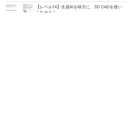
【レベル14】生成AIを味方に、3D CADを使い
こなそう！
令和8年熊本地震による工場への影響まとめ
狭小な駐車場に、シャープがポールカメラ式製
品発表 市場シェア10％目指す