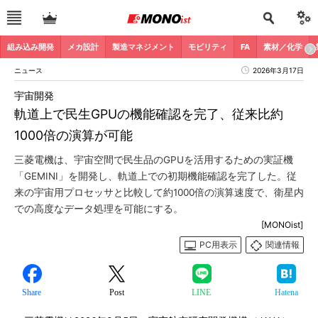
組み込み開発
メカ設計
製造マネジメント
モビリティ
FA
素材／化学
ニュース
2026年3月17日
宇宙開発
軌道上で民生GPUの機能確認を完了、従来比約
1000倍の演算が可能
三菱電機は、宇宙空間で民生品のGPUを活用するための実証機
「GEMINI」を開発し、軌道上での初期機能確認を完了した。従
来の宇宙用プロセッサと比較して約1000倍の演算速度で、衛星内
での高度なデータ処理を可能にする。
[MONOist]
PC用表示
関連情報
Share
Post
LINE
Hatena