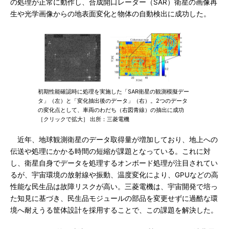
の処理が正常に動作し、合成開口レーダー（SAR）衛星の画像再
生や光学画像からの地表面変化と物体の自動検出に成功した。
初期性能確認時に処理を実施した「SAR衛星の観測模擬デー
タ」（左）と「変化抽出後のデータ」（右）。2つのデータ
の変化点として、車両のわだち（右図青線）の抽出に成功
［クリックで拡大］ 出所：三菱電機
近年、地球観測衛星のデータ取得量が増加しており、地上への
伝送や処理にかかる時間の短縮が課題となっている。これに対
し、衛星自身でデータを処理するオンボード処理が注目されてい
るが、宇宙環境の放射線や振動、温度変化により、GPUなどの高
性能な民生品は故障リスクが高い。三菱電機は、宇宙開発で培っ
た知見に基づき、民生品モジュールの部品を変更せずに過酷な環
境へ耐えうる筐体設計を採用することで、この課題を解決した。