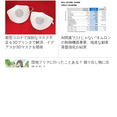
新型コロナで深刻なマスク不
AI関連“だけじゃない”オムロン
足を3Dプリンタで解消、イグ
の制御機器事業、地道な顧客
アスが3Dマスクを開発
基盤強化が結実
団地フリマに行ったことある？ 掘り出し物に出
会えたよ
PR(UR都市機構)
【レベル14】生成AIを味方に、3D CADを使い
こなそう！
「取りあえずボルトで固定」は禁物 締結部設