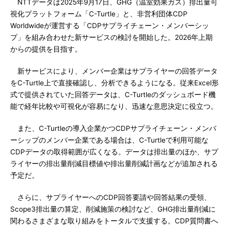
NTTデータは2025年9月17日、GHG（温室効果ガス）排出量可
視化プラットフォーム「C-Turtle」と、非営利団体CDP
Worldwideが運営する「CDPサプライチェーン・メンバーシッ
プ」を組み合わせた新サービスの検討を開始した。2026年上期
からの提供を目指す。
新サービスにより、メンバー企業はサプライヤーの回答データ
をC-Turtle上で直接確認し、分析できるようになる。従来Excel形
式で提供されていた回答データは、C-Turtleのダッシュボード機
能で経年比較や可視化が容易になり、迅速な意思決定に役立つ。
また、C-Turtleの導入企業かつCDPサプライチェーン・メンバ
ーシップのメンバー企業である場合は、C-Turtleで利用可能な
CDPデータの取得範囲が広くなる。データは排出量のほか、サプ
ライヤーの排出量削減目標値や排出量削減計画などが追加される
予定だ。
さらに、サプライヤーへのCDP回答要請や回答結果の受領、
Scope3排出量の算定、削減施策の検討など、GHG排出量削減に
関わるさまざまな取り組みをトータルで支援する。CDP質問書へ