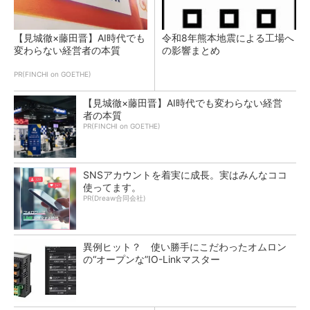
【見城徹×藤田晋】AI時代でも
令和8年熊本地震による工場へ
変わらない経営者の本質
の影響まとめ
PR(FINCHI on GOETHE)
【見城徹×藤田晋】AI時代でも変わらない経営
者の本質
PR(FINCHI on GOETHE)
SNSアカウントを着実に成長。実はみんなココ
使ってます。
PR(Dreaw合同会社)
異例ヒット？ 使い勝手にこだわったオムロン
の“オープンな”IO-Linkマスター