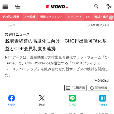
組み込み開発
メカ設計
製造マネジメント
モビリティ
FA
素材／化学
ニュース
2025年10月7日
製造ITニュース
脱炭素経営の高度化に向け、GHG排出量可視化基
盤とCDP会員制度を連携
NTTデータは、温室効果ガス排出量可視化プラットフォーム「C-
Turtle」と、CDP Worldwideが運営する「CDPサプライチェー
ン・メンバーシップ」を組み合わせた新サービスの検討を開始し
た。
[MONOist]
PC用表示
関連情報
Share
Post
LINE
Hatena