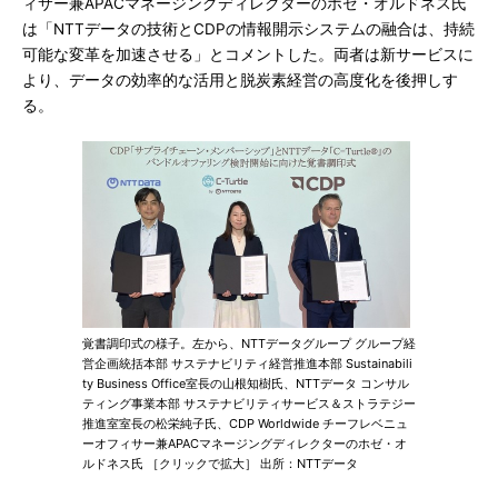
ィサー兼APACマネージングディレクターのホゼ・オルドネス氏
は「NTTデータの技術とCDPの情報開示システムの融合は、持続
可能な変革を加速させる」とコメントした。両者は新サービスに
より、データの効率的な活用と脱炭素経営の高度化を後押しす
る。
覚書調印式の様子。左から、NTTデータグループ グループ経
営企画統括本部 サステナビリティ経営推進本部 Sustainabili
ty Business Office室長の山根知樹氏、NTTデータ コンサル
ティング事業本部 サステナビリティサービス＆ストラテジー
推進室室長の松栄純子氏、CDP Worldwide チーフレベニュ
ーオフィサー兼APACマネージングディレクターのホゼ・オ
ルドネス氏 ［クリックで拡大］ 出所：NTTデータ