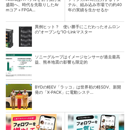
盛期へ、時代を先取りしたAr
テル、組み込み市場での約40
mコア＋FPGA...
年の実績を生かせるか
異例ヒット？ 使い勝手にこだわったオムロン
の“オープンな”IO-Linkマスター
ソニーグループはイメージセンサーが過去最高
益、熊本地震の影響も限定的
BYDの軽EV「ラッコ」は世界初の軽SDV、新開
発の「X-PACK」に電動システ...