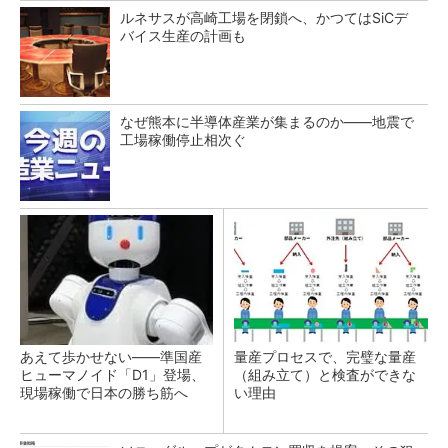
ルネサスが高崎工場を閉鎖へ、かつてはSiCデ
バイス生産の計画も
なぜ熊本に半導体産業が集まるのか――地震で
工場稼働停止相次ぐ
あえて歩かせない――準国産
量産プロセスで、完璧な量産
ヒューマノイド「D1」登場、
（組み立て）と検査ができな
現場稼働で日本の勝ち筋へ
い理由