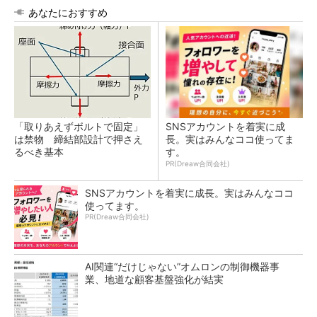
あなたにおすすめ
「取りあえずボルトで固定」
SNSアカウントを着実に成
は禁物 締結部設計で押さえ
長。実はみんなココ使ってま
るべき基本
す。
PR(Dreaw合同会社)
SNSアカウントを着実に成長。実はみんなココ
使ってます。
PR(Dreaw合同会社)
AI関連“だけじゃない”オムロンの制御機器事
業、地道な顧客基盤強化が結実