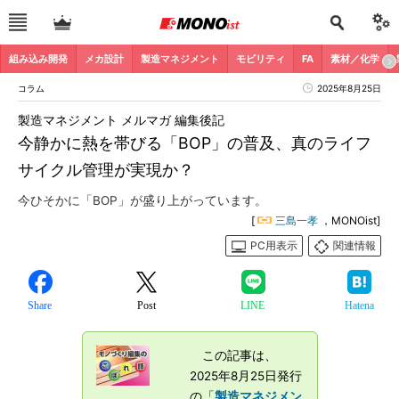
組み込み開発
メカ設計
製造マネジメント
モビリティ
FA
素材／化学
コラム
2025年8月25日
製造マネジメント メルマガ 編集後記
今静かに熱を帯びる「BOP」の普及、真のライフ
サイクル管理が実現か？
今ひそかに「BOP」が盛り上がっています。
[
三島一孝
，MONOist]
PC用表示
関連情報
Share
Post
LINE
Hatena
この記事は、
2025年8月25日発行
の「
製造マネジメン