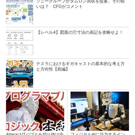
ソニーグループがタムロン買収を提案、その狙
いは？ CFOがコメント
【レベル4】図面の穴寸法の表記を攻略せよ！
テスラにおけるギガキャストの基本的な考え方
と方向性【前編】
AlteraはITバブルを切り抜け全
フィジカルAIに注力するイン