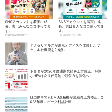
SNSアカウントを着実に成
SNSアカウントを着実に成
長。実はみんなココ使ってま
長。実はみんなココ使ってま
す。
す。
PR(Dreaw合同会社)
PR(Dreaw合同会社)
デクセリアルズが東京オフィスを改修したワ
ケ、本社機能を2拠点に
トヨタが2026年度通期業績を上方修正、好調
なHEVは次世代電池で競争力を強化へ
脱自動車でもDMG森精機が業績再上方修正、2
028年度にピーク利益計画