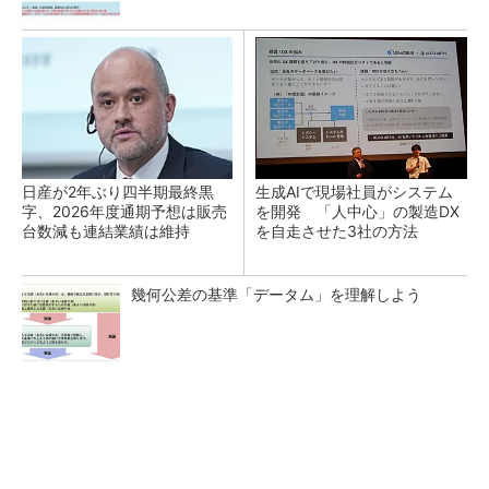
日産が2年ぶり四半期最終黒
生成AIで現場社員がシステム
字、2026年度通期予想は販売
を開発 「人中心」の製造DX
台数減も連結業績は維持
を自走させた3社の方法
幾何公差の基準「データム」を理解しよう
Recommended by
記事ランキング