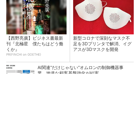
【西野亮廣】ビジネス書最新
新型コロナで深刻なマスク不
刊『北極星 僕たちはどう働
足を3Dプリンタで解消、イグ
くか』
アスが3Dマスクを開発
PR(FINCHI on GOETHE)
AI関連“だけじゃない”オムロンの制御機器事
業、地道な顧客基盤強化が結実
【レベル14】生成AIを味方に、3D CADを使い
こなそう！
「取りあえずボルトで固定」は禁物 締結部設
計で押さえるべき基本