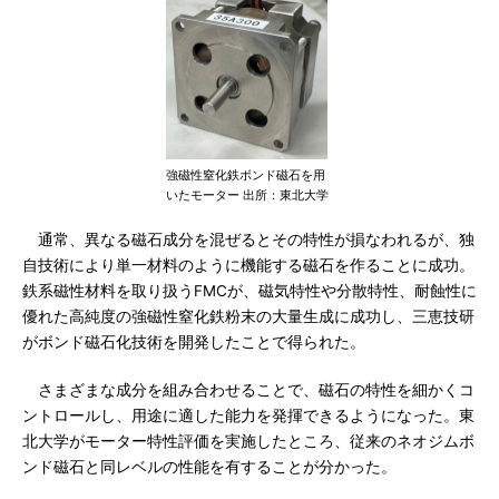
強磁性窒化鉄ボンド磁石を用
いたモーター 出所：東北大学
通常、異なる磁石成分を混ぜるとその特性が損なわれるが、独
自技術により単一材料のように機能する磁石を作ることに成功。
鉄系磁性材料を取り扱うFMCが、磁気特性や分散特性、耐蝕性に
優れた高純度の強磁性窒化鉄粉末の大量生成に成功し、三恵技研
がボンド磁石化技術を開発したことで得られた。
さまざまな成分を組み合わせることで、磁石の特性を細かくコ
ントロールし、用途に適した能力を発揮できるようになった。東
北大学がモーター特性評価を実施したところ、従来のネオジムボ
ンド磁石と同レベルの性能を有することが分かった。