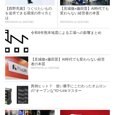
【西野亮廣】つくりたいもの
【見城徹×藤田晋】AI時代でも
を追求できる環境の作り方と
変わらない経営者の本質
は
PR(FINCHI on GOETHE)
PR(FINCHI on GOETHE)
令和8年熊本地震による工場への影響まとめ
【見城徹×藤田晋】AI時代でも変わらない経営
者の本質
PR(FINCHI on GOETHE)
異例ヒット？ 使い勝手にこだわったオムロン
の“オープンな”IO-Linkマスター