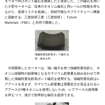
モーター向けボンド磁石を開発したと発表した。この磁石を用い
た小型モーターは、従来のネオジム磁石と同レベルの性能を持ち
ながら、資源リスクを低減し、持続可能なサプライチェーン構築
に貢献する。三恵技研工業（三恵技研）、Future
Materialz（FMC）と共同で開発した。
強磁性窒化鉄系ボンド磁石 出
所：東北大学
今回開発したモーターは、強い磁力を持つ強磁性窒化鉄と、ネ
オジム採掘時の副産物となるサマリウム鉄窒素を組み合わせて作
製した強磁性窒化鉄系ボンド磁石を使用する。強磁性窒化鉄はレ
アアースを含まず、サマリウム鉄窒素は需要拡大が見込まれるレ
アアースの1種ネオジムを使用しないため、レアアースの使用量
を抑えつつ、強力で効率的な磁石を提供できる。