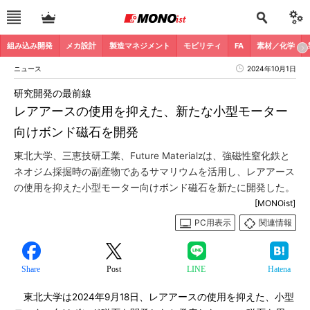
組み込み開発
メカ設計
製造マネジメント
モビリティ
FA
素材／化学
ニュース
2024年10月1日
研究開発の最前線
レアアースの使用を抑えた、新たな小型モーター
向けボンド磁石を開発
東北大学、三恵技研工業、Future Materialzは、強磁性窒化鉄と
ネオジム採掘時の副産物であるサマリウムを活用し、レアアース
の使用を抑えた小型モーター向けボンド磁石を新たに開発した。
[MONOist]
PC用表示
関連情報
Share
Post
LINE
Hatena
東北大学は2024年9月18日、レアアースの使用を抑えた、小型