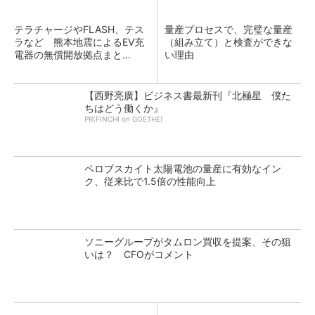
テラチャージやFLASH、テス
量産プロセスで、完璧な量産
ラなど 熊本地震によるEV充
（組み立て）と検査ができな
電器の無償開放拠点まと...
い理由
【西野亮廣】ビジネス書最新刊『北極星 僕た
ちはどう働くか』
PR(FINCHI on GOETHE)
ペロブスカイト太陽電池の量産に有効なイン
ク、従来比で1.5倍の性能向上
ソニーグループがタムロン買収を提案、その狙
いは？ CFOがコメント