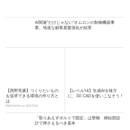
AI関連“だけじゃない”オムロンの制御機器事
業、地道な顧客基盤強化が結実
【西野亮廣】つくりたいもの
【レベル14】生成AIを味方
を追求できる環境の作り方と
に、3D CADを使いこなそう！
は
PR(FINCHI on GOETHE)
「取りあえずボルトで固定」は禁物 締結部設
計で押さえるべき基本