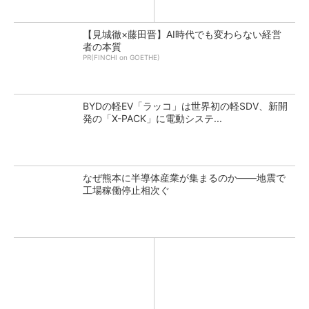
【見城徹×藤田晋】AI時代でも変わらない経営
者の本質
PR(FINCHI on GOETHE)
BYDの軽EV「ラッコ」は世界初の軽SDV、新開
発の「X-PACK」に電動システ...
なぜ熊本に半導体産業が集まるのか――地震で
工場稼働停止相次ぐ