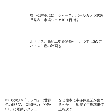
狭小な駐車場に、シャープがポールカメラ式製
品発表 市場シェア10％目指す
ルネサスが高崎工場を閉鎖へ、かつてはSiCデ
バイス生産の計画も
BYDの軽EV「ラッコ」は世界
なぜ熊本に半導体産業が集ま
初の軽SDV、新開発の「X-PA
るのか――地震で工場稼働停
CK」に電動システ...
止相次ぐ