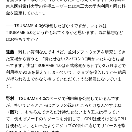
東京医科歯科大学の希望ユーザーには東工大の学内利用と同じ料
金を設定しています。
――TSUBAME 4.0が稼働したばかりですが、いずれは
TSUBAME 5.0という声も出てくるかと思います。既に構想など
はお持ちですか？
遠藤
難しい質問なんですけど、並列ソフトウェアを研究してき
た立場から言うと、“待たせないスパコン”に向かいたいなとは思
ってます。実はTSUBAME 4.0は正式稼働からわずか2カ月ほどで
利用率が90％を超えてしまっていて、ジョブを投入してから結果
が得られるまでかなり待っていただくような状況になっていま
す。
野村
TSUBAME 4.0のページで利用率を公開しているんです
が、空いているところはグラフの緑のところだけなんですよね
（
図7
）。もちろんできるだけ待たせないよう工夫は行ってい
て、例えばノードのリソースを分割して、CPUは使うけどもGPU
は使わない、といったようにジョブの特性に応じてリソースを指