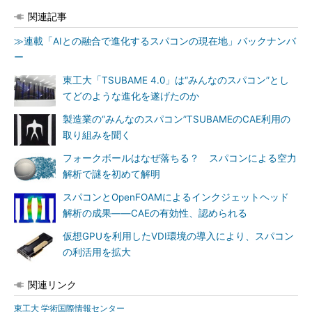
関連記事
≫連載「AIとの融合で進化するスパコンの現在地」バックナンバ
ー
東工大「TSUBAME 4.0」は“みんなのスパコン”とし
てどのような進化を遂げたのか
製造業の“みんなのスパコン”TSUBAMEのCAE利用の
取り組みを聞く
フォークボールはなぜ落ちる？ スパコンによる空力
解析で謎を初めて解明
スパコンとOpenFOAMによるインクジェットヘッド
解析の成果――CAEの有効性、認められる
仮想GPUを利用したVDI環境の導入により、スパコン
の利活用を拡大
関連リンク
東工大 学術国際情報センター