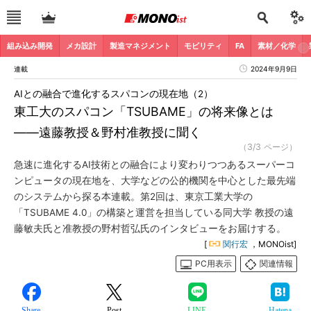
組み込み開発
メカ設計
製造マネジメント
モビリティ
FA
素材／化学
連載
2024年9月9日
AIとの融合で進化するスパコンの現在地（2）
東工大のスパコン「TSUBAME」の将来像とは
――遠藤教授＆野村准教授に聞く
（3/3 ページ）
急速に進化するAI技術との融合により変わりつつあるスーパーコ
ンピュータの現在地を、大学などの公的機関を中心とした最先端
のシステムから探る本連載。第2回は、東京工業大学の
「TSUBAME 4.0」の構築と運営を担当している同大学 教授の遠
藤敏夫氏と准教授の野村哲弘氏のインタビューをお届けする。
[
関行宏
，MONOist]
PC用表示
関連情報
Share
Post
LINE
Hatena