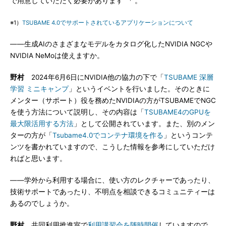
で用意していただく必要があります
。
※1）
TSUBAME 4.0でサポートされているアプリケーションについて
――生成AIのさまざまなモデルをカタログ化したNVIDIA NGCや
NVIDIA NeMoは使えますか。
野村
2024年6月6日にNVIDIA他の協力の下で「
TSUBAME 深層
学習 ミニキャンプ
」というイベントを行いました。そのときに
メンター（サポート）役を務めたNVIDIAの方がTSUBAMEでNGC
を使う方法について説明し、その内容は「
TSUBAME4のGPUを
最大限活用する方法
」として公開されています。また、別のメン
ターの方が「
Tsubame4.0でコンテナ環境を作る
」というコンテ
ンツを書かれていますので、こうした情報を参考にしていただけ
ればと思います。
――学外から利用する場合に、使い方のレクチャーであったり、
技術サポートであったり、不明点を相談できるコミュニティーは
あるのでしょうか。
野村
共同利用推進室で
利用講習会を随時開催
していますので、