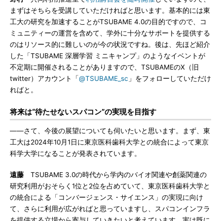
まずはそちらを受講していただければと思います。基本的には東
工大の研究を加速することがTSUBAME 4.0の目的ですので、コ
ミュニティーの運営を含めて、学外に十分なサポートを提供する
のはリソース的に難しいのが今の状況ですね。後は、先ほど紹介
した「TSUBAME 深層学習 ミニキャンプ」のようなイベントが
不定期に開催されることがありますので、TSUBAMEのX（旧
twitter）アカウント「
@TSUBAME_sc
」をフォローしていただけ
ればと。
将来は“待たせないスパコン”の実現を目指す
――さて、今後の展望についても伺いたいと思います。まず、東
工大は2024年10月1日に東京医科歯科大学との統合によって東京
科学大学になることが発表されています。
遠藤
TSUBAME 3.0の時代から学内のバイオ関連や創薬関連の
研究利用がおそらく1位と2位を占めていて、東京医科歯科大学と
の統合による「コンバージェンス・サイエンス」の実現に向け
て、さらに利用が広がればと思っていますし、スパコンインフラ
を提供する立場から寄与していきたいと考えています。実は既に