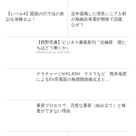
【レベル4】図面の穴寸法の表
定年退職した理系シニア人材
記を攻略せよ！
が核融合発電炉開発で活躍、
なぜ？
【西野亮廣】ビジネス書最新刊『北極星 僕た
ちはどう働くか』
PR(FINCHI on GOETHE)
テラチャージやFLASH、テスラなど 熊本地震
によるEV充電器の無償開放拠点まと...
量産プロセスで、完璧な量産（組み立て）と検
査ができない理由