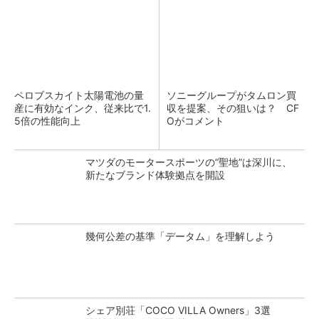
ペロブスカイト太陽電池の量
ソニーグループがタムロン買
産に有効なインク、従来比で1.
収を提案、その狙いは？ CF
5倍の性能向上
Oがコメント
マツダのモータースポーツの“聖地”は深川に、
新たなブランド体験拠点を開設
幾何公差の基準「データム」を理解しよう
シェア別荘「COCO VILLA Owners」3選