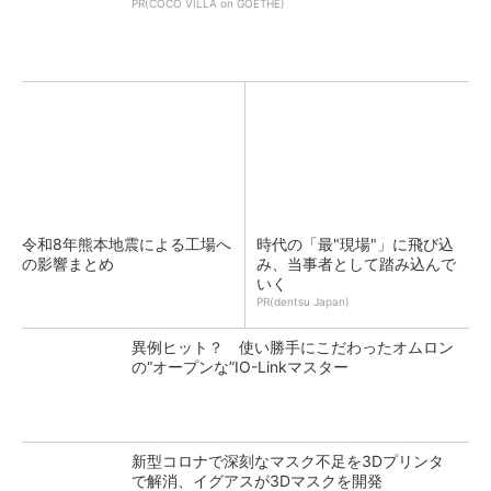
PR(COCO VILLA on GOETHE)
令和8年熊本地震による工場へ
時代の「最"現場"」に飛び込
の影響まとめ
み、当事者として踏み込んで
いく
PR(dentsu Japan)
異例ヒット？ 使い勝手にこだわったオムロン
の“オープンな”IO-Linkマスター
新型コロナで深刻なマスク不足を3Dプリンタ
で解消、イグアスが3Dマスクを開発