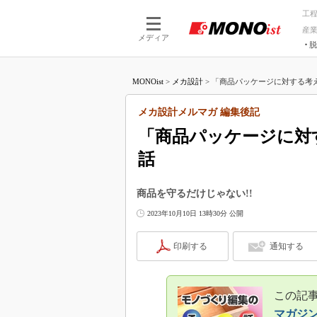
工
産
メディア
脱
つながる技術
AI×技術
MONOist
>
メカ設計
>
「商品パッケージに対する考え
つながる工場
AI×設備
つながるサービ
Physical
メカ設計メルマガ 編集後記
「商品パッケージに対
話
商品を守るだけじゃない!!
2023年10月10日 13時30分 公開
印刷する
通知する
この記事
マガジ