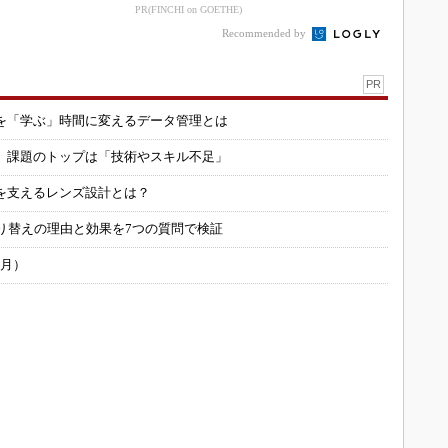
PR(FINCHI on GOETHE)
Recommended by
PR
を「学ぶ」時間に変えるデータ管理とは
用 課題のトップは「技術やスキル不足」
を支えるレンズ設計とは？
り替えの理由と効果を7つの質問で検証
6月）