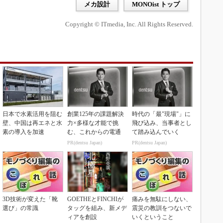
メカ設計
MONOist トップ
Copyright © ITmedia, Inc. All Rights Reserved.
日本で水素活用を阻む
創業125年の課題解決
時代の「最"現場"」に
壁、中国は再エネと水
力×多様な才能で挑
飛び込み、当事者とし
素の導入を加速
む、これからの電通
て踏み込んでいく
PR(dentsu Japan)
PR(dentsu Japan)
3D技術が変えた「靴
GOETHEとFINCHIが
痛みを無駄にしない、
選び」の常識
タッグを組み、新メデ
震災の教訓をつないで
ィアを創設
いくということ