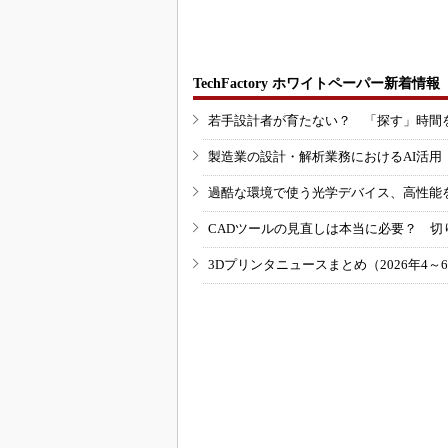
3Dマスクを開発
TechFactory ホワイトペーパー新着情報
若手設計者が育たない？ 「探す」時間
製造業の設計・解析業務におけるAI活
過酷な環境で使う光学デバイス、高性能
CADツールの見直しは本当に必要？ 切
3Dプリンタニュースまとめ（2026年4～