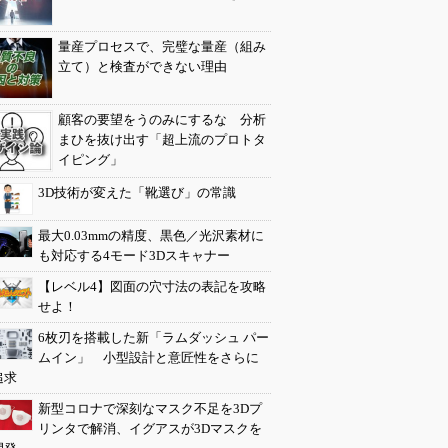
量産プロセスで、完璧な量産（組み
立て）と検査ができない理由
顧客の要望をうのみにするな 分析
まひを抜け出す「超上流のプロトタ
イピング」
3D技術が変えた「靴選び」の常識
最大0.03mmの精度、黒色／光沢素材に
も対応する4モード3Dスキャナー
【レベル4】図面の穴寸法の表記を攻略
せよ！
6枚刃を搭載した新「ラムダッシュ パー
ムイン」 小型設計と意匠性をさらに
追求
新型コロナで深刻なマスク不足を3Dプ
リンタで解消、イグアスが3Dマスクを