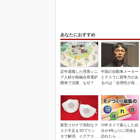
あなたにおすすめ
定年退職した理系シニ
中国の自動車メーカー
ア人材が核融合発電炉
とテスラに競争力があ
開発で活躍、なぜ？
るのは「合理性が高
い」から
新型コロナで深刻なマ
10年タイで暮らした自
スク不足を3Dプリン
分が4年ぶりに現地を
タで解消、イグアスが
訪れたら……