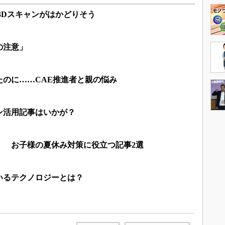
」で3Dスキャンがはかどりそう
の注意」
たのに……CAE推進者と親の悩み
ン活用記事はいかが？
！ お子様の夏休み対策に役立つ記事2選
いるテクノロジーとは？