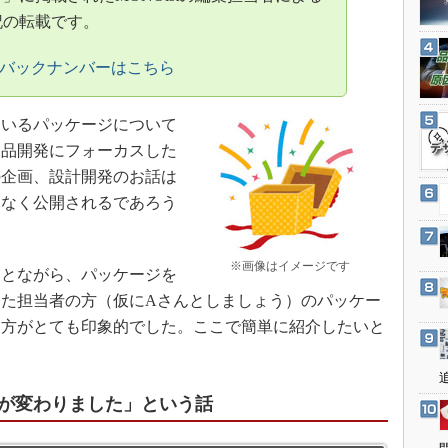
3Dプリンタ
産業オープンネット展
記の転載です。
デジタルツインとCAE
のバックナンバーはこちら
S＆OP
インダストリー4.0
いるパッケージについて
イノベーション
製品開発にフォーカスした
製造業ビッグデータ
の企画、設計開発のお話は
メイドインジャパン
もなく公開されるであろう
植物工場
知財マネジメント
※画像はイメージです
とながら、パッケージを
海外生産
めた担当者の方（仮にAさんとしましょう）のパッケー
グローバル設計・開発
え方がとても印象的でした。ここで簡単に紹介したいと
制御セキュリティ
新型コロナへの対応
が変わりました」という話