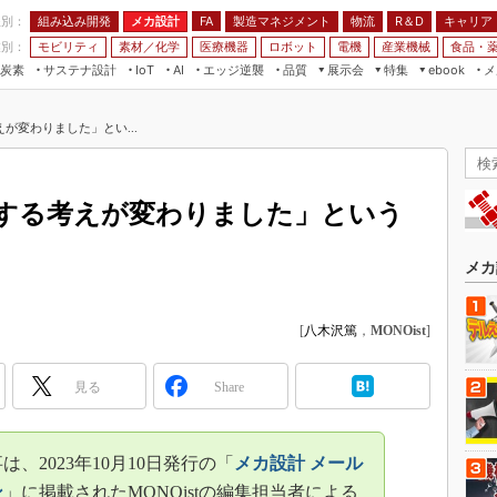
程別：
組み込み開発
メカ設計
製造マネジメント
物流
R＆D
キャリア
FA
業別：
モビリティ
素材／化学
医療機器
ロボット
電機
産業機械
食品・
炭素
サステナ設計
エッジ逆襲
品質
展示会
特集
メ
IoT
AI
ebook
伝承
組み込み開発
CEATEC
読者調査まとめ
編集後記
が変わりました」とい...
JIMTOF
保全
メカ設計
つながるクルマ
組込み/エッジ コンピューティング
ス
 AI
製造マネジメント
5G
展＆IoT/5Gソリューション展
VR／AR
FA
する考えが変わりました」という
IIFES
モビリティ
フィールドサービス
国際ロボット展
素材／化学
FPGA
メカ
ジャパンモビリティショー
組み込み画像技術
TECHNO-FRONTIER
[
八木沢篤
，
MONOist
]
組み込みモデリング
人テク展
Windows Embedded
スマート工場EXPO
見る
Share
車載ソフト開発
EdgeTech+
ISO26262
日本ものづくりワールド
は、2023年10月10日発行の「
メカ設計 メール
無償設計ツール
AUTOMOTIVE WORLD
ン
」に掲載されたMONOistの編集担当者による