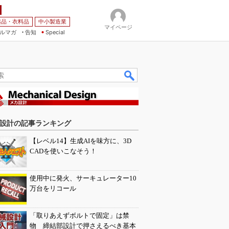
薬品・衣料品
中小製造業
マイページ
ルマガ
告知
Special
設計の記事ランキング
【レベル14】生成AIを味方に、3D
CADを使いこなそう！
使用中に発火、サーキュレーター10
万台をリコール
「取りあえずボルトで固定」は禁
物 締結部設計で押さえるべき基本