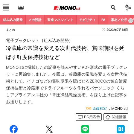
組み込み開発
メカ設計
製造マネジメント
モビリティ
FA
素材／化学
まとめ
2023年7月18日
電子ブックレット（組み込み開発）
冷蔵庫の常識を変える次世代技術、賞味期限を延
ばす鮮度保持技術など
MONOistに掲載したの記事を読みやすいPDF形式の電子ブックレ
ットに再編集しました。今回は、冷蔵庫の常識を変える次世代技
術として、イチゴなどの賞味期限を延ばせるZEROCOの独自鮮度
保持技術と冷蔵庫でドライフルーツを作れるパナソニック くら
しアプライアンス社の「常圧凍結乾燥技術」を採り上げた記事を
お送りします。
[
遠藤和宏
，MONOist]
PC用表示
関連情報