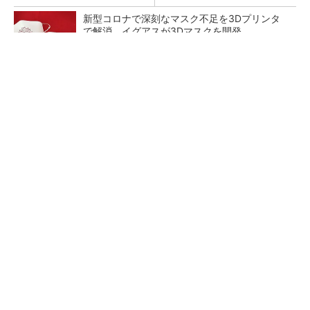
新型コロナで深刻なマスク不足を3Dプリンタ
で解消、イグアスが3Dマスクを開発
【レベル14】生成AIを味方に、3D CADを使い
こなそう！
狭小な駐車場に、シャープがポールカメラ式製
品発表 市場シェア10％目指す