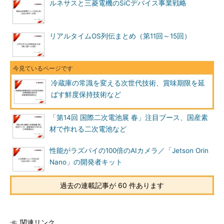
ルネサスと三菱電機のSiCデバイス事業戦略
リアルタイムOS列伝まとめ（第11回～15回）
冷蔵庫の常識を変える次世代技術、賞味期限を延
ばす鮮度保持技術など
「第14回 国際二次電池展 春」注目ブース、国産素
材で作れる二次電池など
性能がラズパイの100倍のAIカメラ／「Jetson Orin
Nano」の開発者キット
過去の連載記事が 60 件あります
関連リンク