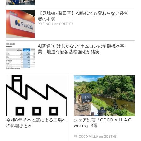
【見城徹×藤田晋】AI時代でも変わらない経営
者の本質
PR(FINCHI on GOETHE)
AI関連“だけじゃない”オムロンの制御機器事
業、地道な顧客基盤強化が結実
令和8年熊本地震による工場へ
シェア別荘「COCO VILLA O
の影響まとめ
wners」3選
PR(COCO VILLA on GOETHE)