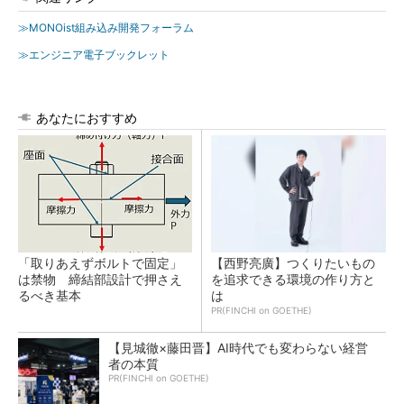
≫MONOist組み込み開発フォーラム
≫エンジニア電子ブックレット
あなたにおすすめ
「取りあえずボルトで固定」
【西野亮廣】つくりたいもの
は禁物 締結部設計で押さえ
を追求できる環境の作り方と
るべき基本
は
PR(FINCHI on GOETHE)
【見城徹×藤田晋】AI時代でも変わらない経営
者の本質
PR(FINCHI on GOETHE)