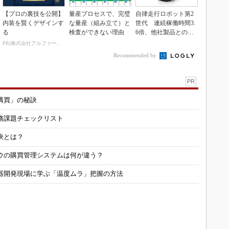
【プロの裏技を公開】
量産プロセスで、完璧
自律走行ロボット第2
内装を賢くデザインす
な量産（組み立て）と
世代 連続稼働時間3.
る
検査ができない理由
6倍、他社製品との連
携も可能
PR(株式会社アルファーテクノ)
Recommended by
PR
購買」の秘訣
務課題チェックリスト
訣とは？
ウの購買管理システムは何が違う？
器開発現場に学ぶ「温度ムラ」把握の方法