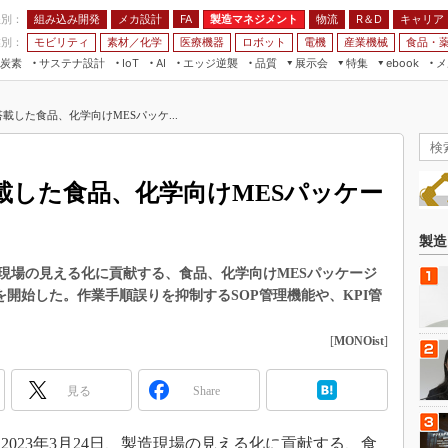
程別：
組み込み開発
メカ設計
製造マネジメント
物流
R＆D
キャリア
FA
業別：
モビリティ
素材／化学
医療機器
ロボット
電機
産業機械
食品・
炭素
サステナ設計
エッジ逆襲
品質
展示会
特集
メ
IoT
AI
ebook
伝承
組み込み開発
CEATEC
読者調査まとめ
編集後記
載した食品、化学向けMESパッケ...
JIMTOF
保全
メカ設計
つながるクルマ
組込み/エッジ コンピューティング
ス
 AI
製造マネジメント
5G
展＆IoT/5Gソリューション展
VR／AR
FA
載した食品、化学向けMESパッケー
IIFES
モビリティ
フィールドサービス
国際ロボット展
素材／化学
FPGA
製造
ジャパンモビリティショー
組み込み画像技術
現場の見える化に貢献する、食品、化学向けMESパッケージ
TECHNO-FRONTIER
」の販売を開始した。作業手順誤りを抑制するSOP管理機能や、KPI管
組み込みモデリング
人テク展
Windows Embedded
[
MONOist
]
スマート工場EXPO
車載ソフト開発
EdgeTech+
見る
Share
ISO26262
日本ものづくりワールド
無償設計ツール
AUTOMOTIVE WORLD
023年3月24日、製造現場の見える化に貢献する、食