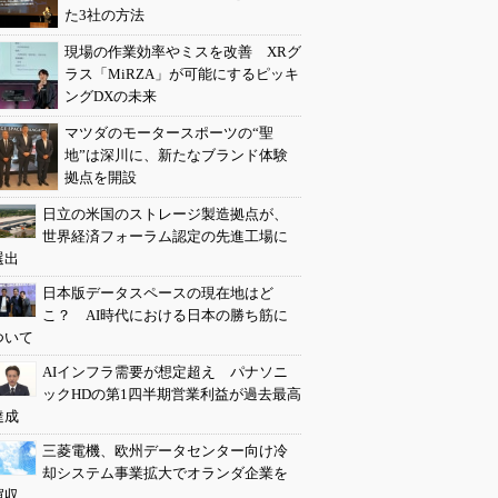
た3社の方法
現場の作業効率やミスを改善 XRグ
ラス「MiRZA」が可能にするピッキ
ングDXの未来
マツダのモータースポーツの“聖
地”は深川に、新たなブランド体験
拠点を開設
日立の米国のストレージ製造拠点が、
世界経済フォーラム認定の先進工場に
選出
日本版データスペースの現在地はど
こ？ AI時代における日本の勝ち筋に
ついて
AIインフラ需要が想定超え パナソニ
ックHDの第1四半期営業利益が過去最高
達成
三菱電機、欧州データセンター向け冷
却システム事業拡大でオランダ企業を
買収