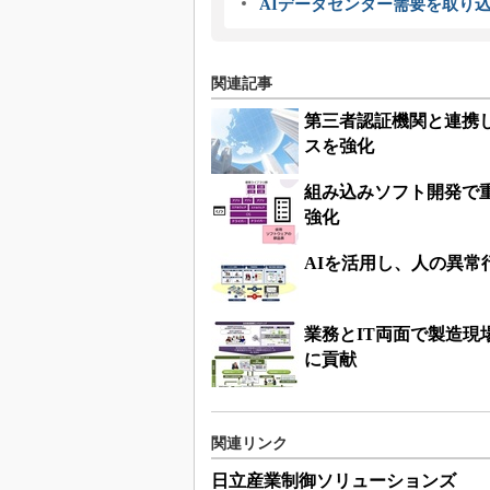
AIデータセンター需要を取り
関連記事
第三者認証機関と連携
スを強化
組み込みソフト開発で重視
強化
AIを活用し、人の異
業務とIT両面で製造
に貢献
関連リンク
日立産業制御ソリューションズ