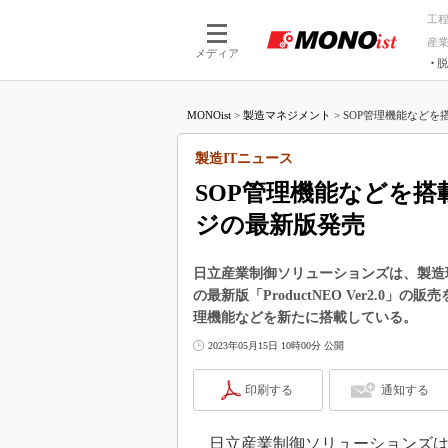
工
産
メディア
脱
つながる技術
AI×技術
MONOist
>
製造マネジメント
>
SOP管理機能などを搭
つながる工場
AI×設備
つながるサービ
Physical
製造ITニュース
SOP管理機能などを搭
ジの最新版発売
日立産業制御ソリューションズは、製造
の最新版「ProductNEO Ver2.0
理機能などを新たに搭載している。
2023年05月15日 10時00分 公開
印刷する
通知する
日立産業制御ソリューションズは2