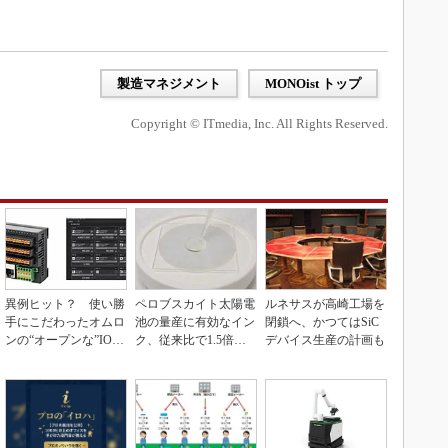
製造マネジメント
MONOist トップ
Copyright © ITmedia, Inc. All Rights Reserved.
異例ヒット？ 使い勝
ペロブスカイト太陽電
ルネサスが高崎工場を
手にこだわったオムロ
池の量産に有効なイン
閉鎖へ、かつてはSiC
ンの“オープンな”IO-L
ク、従来比で1.5倍の
デバイス生産の計画も
inkマスター
性能向上