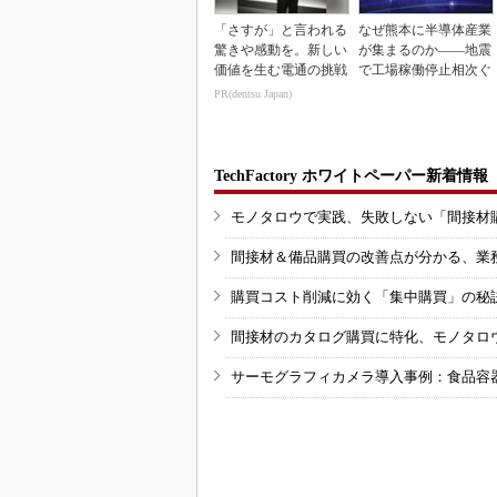
「さすが」と言われる
なぜ熊本に半導体産業
驚きや感動を。新しい
が集まるのか――地震
価値を生む電通の挑戦
で工場稼働停止相次ぐ
PR(dentsu Japan)
TechFactory ホワイトペーパー新着情報
モノタロウで実践、失敗しない「間接材
間接材＆備品購買の改善点が分かる、業
購買コスト削減に効く「集中購買」の秘
間接材のカタログ購買に特化、モノタロ
サーモグラフィカメラ導入事例：食品容