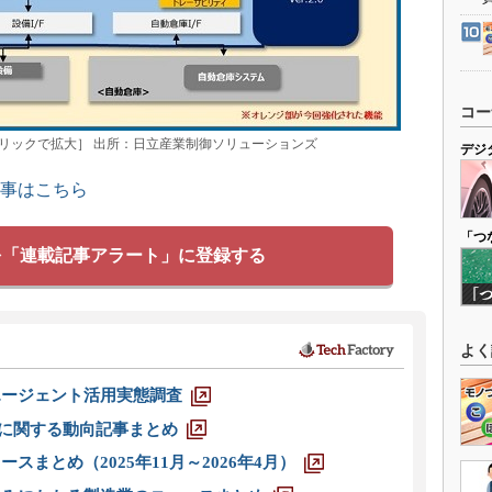
コー
る機能［クリックで拡大］ 出所：日立産業制御ソリューションズ
デジ
記事はこちら
「つ
を「連載記事アラート」に登録する
よく
エージェント活用実態調査
O」に関する動向記事まとめ
スまとめ（2025年11月～2026年4月）