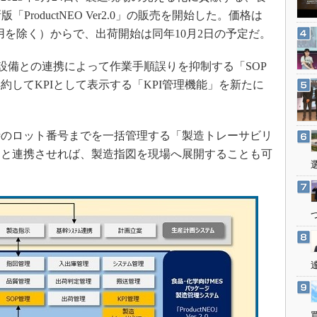
3Dプリンタ
産業オープンネット展
ProductNEO Ver2.0」の販売を開始した。価格は
デジタルツインとCAE
費用を除く）からで、出荷開始は同年10月2日の予定だ。
S＆OP
や設備との連携によって作業手順誤りを抑制する「SOP
インダストリー4.0
してKPIとして表示する「KPI管理機能」を新たに
イノベーション
製造業ビッグデータ
のロット番号までを一括管理する「製造トレーサビリ
メイドインジャパン
ムと連携させれば、製造指図を現場へ展開することも可
植物工場
知財マネジメント
海外生産
グローバル設計・開発
制御セキュリティ
新型コロナへの対応