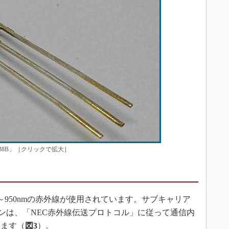
38B」［クリックで拡大］
950nmの赤外線が使用されています。サブキャリア
モコンは、「NEC赤外線伝送プロトコル」に従って通信内
します（
図3
）。