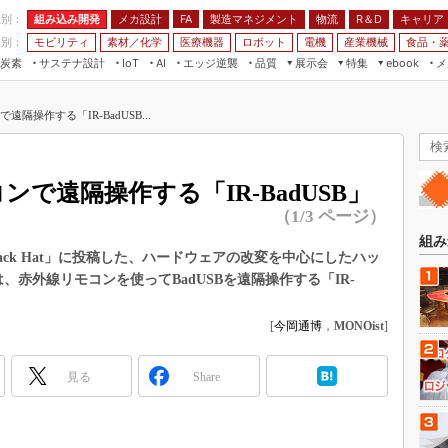
程別：
組み込み開発
メカ設計
製造マネジメント
物流
R＆D
キャリア
FA
業別：
モビリティ
素材／化学
医療機器
ロボット
電機
産業機械
食品・
炭素
サステナ設計
エッジ逆襲
品質
展示会
特集
メ
IoT
AI
ebook
伝承
組み込み開発
CEATEC
読者調査まとめ
編集後記
遠隔操作する「IR-BadUSB...
JIMTOF
保全
メカ設計
つながるクルマ
組込み/エッジ コンピューティング
ス
 AI
製造マネジメント
5G
展＆IoT/5Gソリューション展
VR／AR
FA
コンで遠隔操作する「IR-BadUSB」
IIFES
モビリティ
フィールドサービス
（1/3 ページ）
国際ロボット展
素材／化学
FPGA
組み
ジャパンモビリティショー
ck Hat」に投稿した、ハードウェアの改変を中心にしたハッ
組み込み画像技術
赤外線リモコンを使ってBadUSBを遠隔操作する「IR-
TECHNO-FRONTIER
組み込みモデリング
人テク展
[
今岡通博
，
MONOist
]
Windows Embedded
スマート工場EXPO
車載ソフト開発
見る
EdgeTech+
Share
ISO26262
日本ものづくりワールド
無償設計ツール
AUTOMOTIVE WORLD