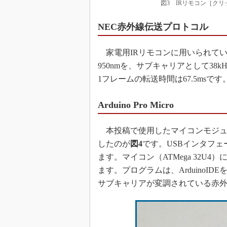
図3 IRリモコン［ク
NEC赤外線伝送プロトコル
家電用IRリモコンに用いられて
950nmを、サブキャリアとして38
1フレームの転送時間は67.5msです
Arduino Pro Micro
本投稿で使用したマイコンモジュールの「
したのが
図4
です。USBインタフェー
ます。マイコン（ATMega 32U4
ます。プログラムは、ArduinoID
サブキャリアが変調されている赤