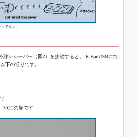
リックで拡大］
赤外線レシーバー（
図2
）を接続すると、IR-BadUSBにな
は以下の通りです。
です
、VCCの順です