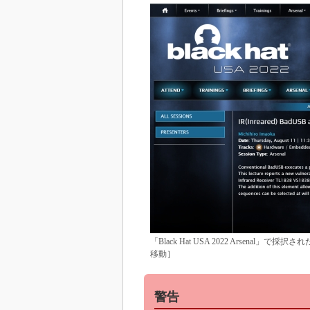
「Black Hat USA 2022 Arsenal」で採択
移動］
警告