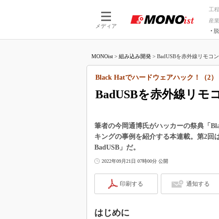
工
産
メディア
脱
つながる技術
AI×技術
MONOist
>
組み込み開発
>
BadUSBを赤外線リモコンで
つながる工場
AI×設備
つながるサービ
Physical
Black Hatでハードウェアハック！（2）
BadUSBを赤外線リモ
筆者の今岡通博氏がハッカーの祭典「Bla
キングの事例を紹介する本連載。第2回は、
BadUSB」だ。
2022年09月21日 07時00分 公開
印刷する
通知する
はじめに