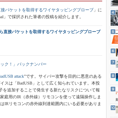
3Dプリンタ
産業オープンネット展
直接パケットを取得するワイヤタッピングプローブ
」に
デジタルツインとCAE
2 Arsenal」で採択された筆者の投稿を紹介します。
S＆OP
インダストリー4.0
から直接パケットを取得するワイヤタッピングプローブ
イノベーション
製造業ビッグデータ
メイドインジャパン
植物工場
ェアハック！」バックナンバー
知財マネジメント
海外生産
 BadUSB attack
”です。サイバー攻撃を目的に悪意のある
イスは「BadUSB」として広く知られています。本投
グローバル設計・開発
信素子を追加することで発生する新たなリスクについて報
制御セキュリティ
、一般家庭用のIR（赤外線）リモコンを使って遠隔操作しま
新型コロナへの対応
はIRリモコンの赤外線到達範囲内にいる必要がありま