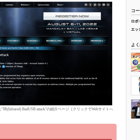
コー
ロボ
エッ
よく
された“IR(Infrared) BadUSB attack”の紹介ページ［クリックでWebサイトへ