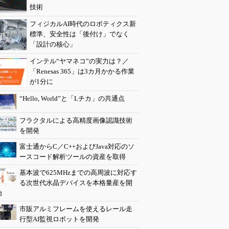
技術
フィジカルAI時代のロボティクス新
標準、安全性は「後付け」でなく
「設計の核心」
インテル“ヤマネコ”の実力は？／
「Renesas 365」は3カ月かかる作業
が1分に
“Hello, World”と「Lチカ」の共通点
フラクタルによる高精度画像認識技術
を開発
富士通からC／C++およびJava対応のソ
ースコード解析ツールの資産を取得
基本波で625MHzまでの高周波に対応す
る次世代水晶デバイスを本格量産を開
始
市販アルミフレームを使えるレール走
行型AI監視ロボットを開発