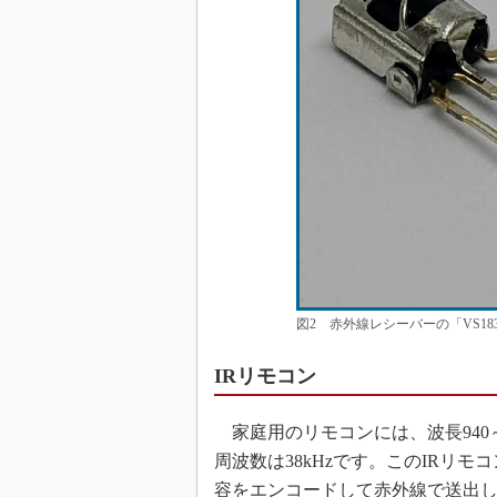
図2 赤外線レシーバーの「VS18
IRリモコン
家庭用のリモコンには、波長940～
周波数は38kHzです。このIRリ
容をエンコードして赤外線で送出