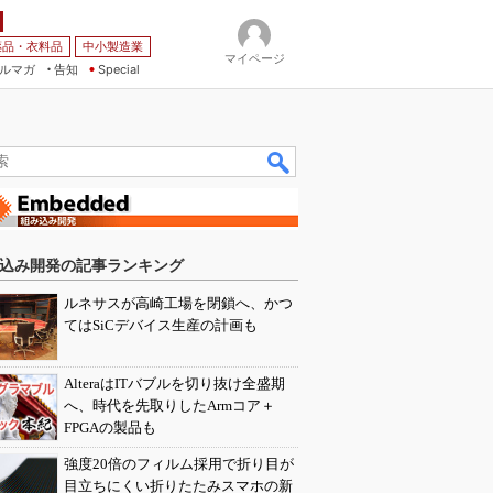
薬品・衣料品
中小製造業
マイページ
ルマガ
告知
Special
込み開発の記事ランキング
ルネサスが高崎工場を閉鎖へ、かつ
てはSiCデバイス生産の計画も
AlteraはITバブルを切り抜け全盛期
へ、時代を先取りしたArmコア＋
FPGAの製品も
強度20倍のフィルム採用で折り目が
目立ちにくい折りたたみスマホの新