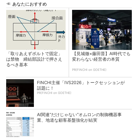
あなたにおすすめ
「取りあえずボルトで固定」
【見城徹×藤田晋】AI時代でも
は禁物 締結部設計で押さえ
変わらない経営者の本質
るべき基本
PR(FINCHI on GOETHE)
FINCHI主催「IVS2026」トークセッションが
話題に！
PR(FINCHI on GOETHE)
AI関連“だけじゃない”オムロンの制御機器事
業、地道な顧客基盤強化が結実