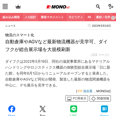
組み込み開発
メカ設計
製造マネジメント
モビリティ
FA
素材／化学
ニュース
2022年5月24日
物流のスマート化
自動倉庫やAGVなど最新物流機器が見学可、ダイ
フクが総合展示場を大規模刷新
（2/2 ページ）
ダイフクは2022年5月19日、同社の滋賀事業所にあるマテリアル
ハンドリングやロジスティクス機器の体験型総合展示場「日に新
た館」を同年6月1日からリニューアルオープンすると発表した。
自動倉庫やAGVなど同社が開発、製造した最新の物流関連機器を
中心に、デモ展示を見学できる。
[
池谷翼
，MONOist]
PC用表示
関連情報
Share
Post
LINE
Hatena