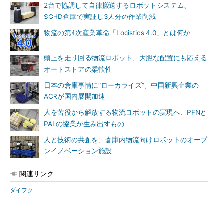
2台で協調して自律搬送するロボットシステム、
SGHD倉庫で実証し3人分の作業削減
物流の第4次産業革命「Logistics 4.0」とは何か
頭上を走り回る物流ロボット、大胆な配置にも応える
オートストアの柔軟性
日本の倉庫事情に“ローカライズ”、中国新興企業の
ACRが国内展開加速
人を苦役から解放する物流ロボットの実現へ、PFNと
PALの協業が生み出すもの
人と技術の共創を、倉庫内物流向けロボットのオープ
ンイノベーション施設
関連リンク
ダイフク