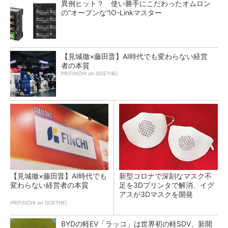
異例ヒット？ 使い勝手にこだわったオムロン
の“オープンな”IO-Linkマスター
【見城徹×藤田晋】AI時代でも変わらない経営
者の本質
PR(FINCHI on GOETHE)
【見城徹×藤田晋】AI時代でも
新型コロナで深刻なマスク不
変わらない経営者の本質
足を3Dプリンタで解消、イグ
アスが3Dマスクを開発
PR(FINCHI on GOETHE)
BYDの軽EV「ラッコ」は世界初の軽SDV、新開