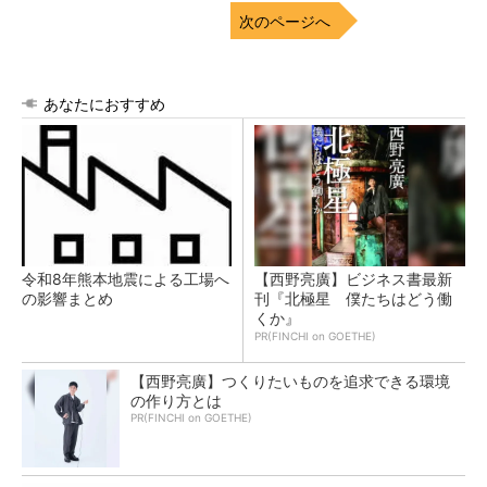
次のページへ
あなたにおすすめ
令和8年熊本地震による工場へ
【西野亮廣】ビジネス書最新
の影響まとめ
刊『北極星 僕たちはどう働
くか』
PR(FINCHI on GOETHE)
【西野亮廣】つくりたいものを追求できる環境
の作り方とは
PR(FINCHI on GOETHE)