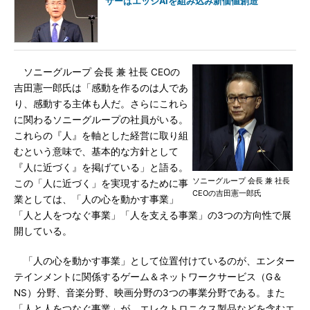
サーはエッジAIを組み込み新価値創造
ソニーグループ 会長 兼 社長 CEOの
吉田憲一郎氏は「感動を作るのは人であ
り、感動する主体も人だ。さらにこれら
に関わるソニーグループの社員がいる。
これらの『人』を軸とした経営に取り組
むという意味で、基本的な方針として
『人に近づく』を掲げている」と語る。
ソニーグループ 会長 兼 社長
この「人に近づく」を実現するために事
CEOの吉田憲一郎氏
業としては、「人の心を動かす事業」
「人と人をつなぐ事業」「人を支える事業」の3つの方向性で展
開している。
「人の心を動かす事業」として位置付けているのが、エンター
テインメントに関係するゲーム＆ネットワークサービス（G＆
NS）分野、音楽分野、映画分野の3つの事業分野である。また
「人と人をつなぐ事業」が、エレクトロニクス製品などを含むエ