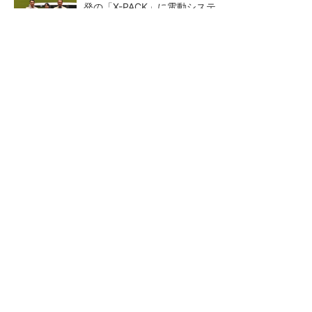
発の「X-PACK」に電動システ...
ペロブスカイト太陽電池の量産に有効なイン
ク、従来比で1.5倍の性能向上
【レベル14】生成AIを味方に、3D CADを使い
こなそう！
狭小な駐車場に、シャープが
【レベル4】図面の穴寸法の表