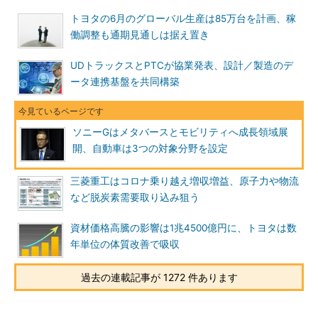
トヨタの6月のグローバル生産は85万台を計画、稼
働調整も通期見通しは据え置き
UDトラックスとPTCが協業発表、設計／製造のデ
ータ連携基盤を共同構築
ソニーGはメタバースとモビリティへ成長領域展
開、自動車は3つの対象分野を設定
三菱重工はコロナ乗り越え増収増益、原子力や物流
など脱炭素需要取り込み狙う
資材価格高騰の影響は1兆4500億円に、トヨタは数
年単位の体質改善で吸収
過去の連載記事が 1272 件あります