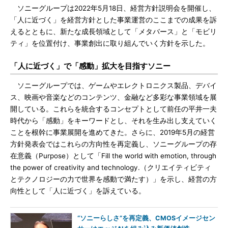
ソニーグループは2022年5月18日、経営方針説明会を開催し、
「人に近づく」を経営方針とした事業運営のここまでの成果を訴
えるとともに、新たな成長領域として「メタバース」と「モビリ
ティ」を位置付け、事業創出に取り組んでいく方針を示した。
「人に近づく」で「感動」拡大を目指すソニー
ソニーグループでは、ゲームやエレクトロニクス製品、デバイ
ス、映画や音楽などのコンテンツ、金融など多彩な事業領域を展
開している。これらを統合するコンセプトとして前任の平井一夫
時代から「感動」をキーワードとし、それを生み出し支えていく
ことを根幹に事業展開を進めてきた。さらに、2019年5月の経営
方針発表会ではこれらの方向性を再定義し、ソニーグループの存
在意義（Purpose）として「Fill the world with emotion, through
the power of creativity and technology.（クリエイティビティ
とテクノロジーの力で世界を感動で満たす）」を示し、経営の方
向性として「人に近づく」を訴えている。
“ソニーらしさ”を再定義、CMOSイメージセン