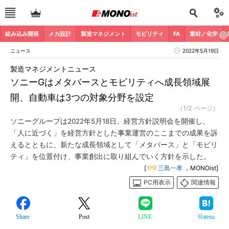
組み込み開発
メカ設計
製造マネジメント
モビリティ
FA
素材／化学
ニュース
2022年5月19日
製造マネジメントニュース
ソニーGはメタバースとモビリティへ成長領域展
開、自動車は3つの対象分野を設定
（1/2 ページ）
ソニーグループは2022年5月18日、経営方針説明会を開催し、
「人に近づく」を経営方針とした事業運営のここまでの成果を訴
えるとともに、新たな成長領域として「メタバース」と「モビリ
ティ」を位置付け、事業創出に取り組んでいく方針を示した。
[
三島一孝
，MONOist]
PC用表示
関連情報
Share
Post
LINE
Hatena