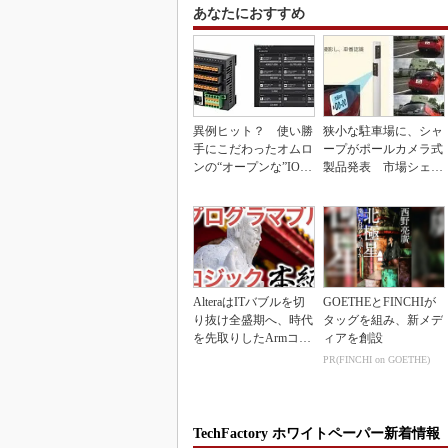
あなたにおすすめ
異例ヒット？ 使い勝
狭小な駐車場に、シャ
手にこだわったオムロ
ープがポールカメラ式
ンの“オープンな”IO-L
製品発表 市場シェア
inkマスター
10％目指す
AlteraはITバブルを切
GOETHEとFINCHIが
り抜け全盛期へ、時代
タッグを組み、新メデ
を先取りしたArmコア
ィアを創設
＋FPGA...
PR(FINCHI on GOETHE)
TechFactory ホワイトペーパー新着情報