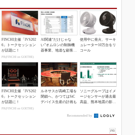
FINCHI主催「IVS202
AI関連“だけじゃな
使用中に発火、サーキ
6」トークセッション
い”オムロンの制御機
ュレーター10万台をリ
が話題に！
器事業、地道な顧客基
コール
盤強化が結実
PR(FINCHI on GOETHE)
FINCHI主催「IVS202
ルネサスが高崎工場を
ソニーグループはイメ
6」トークセッション
閉鎖へ、かつてはSiC
ージセンサーが過去最
が話題に！
デバイス生産の計画も
高益、熊本地震の影響
も限定的
PR(FINCHI on GOETHE)
Recommended by
PR