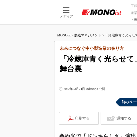
工
産
メディア
脱
つながる技術
AI×技術
MONOist
>
製造マネジメント
>
「冷蔵庫青く光らせて
つながる工場
AI×設備
つながるサービ
Physical
未来につなぐ中小製造業の在り方
「冷蔵庫青く光らせて
舞台裏
2022年03月24日 09時00分 公開
前のペー
印刷する
通知する
色や光で「ドンキらしさ」演出