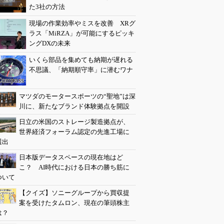
た3社の方法
現場の作業効率やミスを改善 XRグ
ラス「MiRZA」が可能にするピッキ
ングDXの未来
いくら部品を集めても納期が遅れる
不思議、「納期順守率」に潜むワナ
マツダのモータースポーツの“聖地”は深
川に、新たなブランド体験拠点を開設
日立の米国のストレージ製造拠点が、
世界経済フォーラム認定の先進工場に
選出
日本版データスペースの現在地はど
こ？ AI時代における日本の勝ち筋に
ついて
【クイズ】ソニーグループから買収提
案を受けたタムロン、現在の筆頭株主
は？