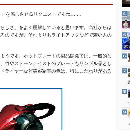
3Dプリンタ
産業オープンネット展
デジタルツインとCAE
」を感じさせるリクエストですね……。
S＆OP
らしさ」をよく理解していると思います。当社からは
インダストリー4.0
あるのですが、それよりもライトアップなどで若い人の
イノベーション
製造業ビッグデータ
ようです。ホットプレートの製品開発では、一般的な
メイドインジャパン
の、竹やストーンテイストのプレートもサンプル品とし
植物工場
。ドライヤーなど美容家電の色は、特にこだわりがある
知財マネジメント
海外生産
グローバル設計・開発
制御セキュリティ
新型コロナへの対応