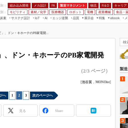
程別：
組み込み開発
メカ設計
製造マネジメント
物流
R＆D
キャリア
FA
業別：
モビリティ
素材／化学
医療機器
ロボット
電機
産業機械
食品・
炭素
サステナ設計
エッジ逆襲
品質
展示会
特集
メ
IoT
AI
ebook
伝承
組み込み開発
CEATEC
読者調査まとめ
編集後記
」、ドン・キホーテのPB家電開...
JIMTOF
保全
メカ設計
つながるクルマ
組込み/エッジ コンピューティング
ス
 AI
製造マネジメント
5G
展＆IoT/5Gソリューション展
VR／AR
FA
」、ドン・キホーテのPB家電開発
IIFES
モビリティ
フィールドサービス
国際ロボット展
素材／化学
FPGA
製造
（2/3 ページ）
ジャパンモビリティショー
組み込み画像技術
TECHNO-FRONTIER
[
池谷翼
，
MONOist
]
組み込みモデリング
人テク展
Windows Embedded
ジへ
1
|
2
|
3
次のページへ
スマート工場EXPO
車載ソフト開発
EdgeTech+
見る
Share
ISO26262
日本ものづくりワールド
無償設計ツール
AUTOMOTIVE WORLD