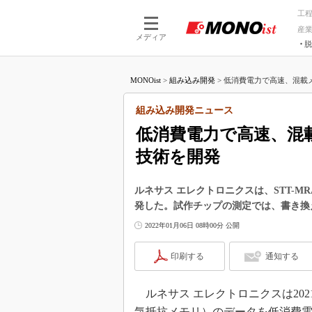
工
産
メディア
脱
つながる技術
AI×技術
MONOist
>
組み込み開発
>
低消費電力で高速、混載メモ
つながる工場
AI×設備
つながるサービ
Physical
組み込み開発ニュース
低消費電力で高速、混載
技術を開発
ルネサス エレクトロニクスは、STT-
発した。試作チップの測定では、書き換え
2022年01月06日 08時00分 公開
印刷する
通知する
ルネサス エレクトロニクスは2021
気抵抗メモリ）のデータを低消費