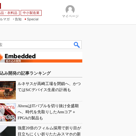
薬品・衣料品
中小製造業
マイページ
ルマガ
告知
Special
込み開発の記事ランキング
ルネサスが高崎工場を閉鎖へ、かつ
てはSiCデバイス生産の計画も
AlteraはITバブルを切り抜け全盛期
へ、時代を先取りしたArmコア＋
FPGAの製品も
強度20倍のフィルム採用で折り目が
目立ちにくい折りたたみスマホの新