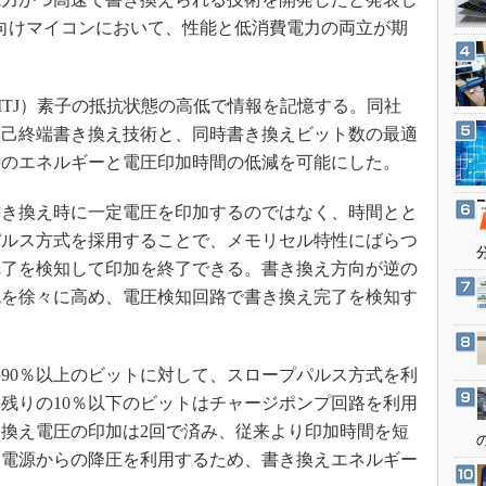
3Dプリンタ
産業オープンネット展
）向けマイコンにおいて、性能と低消費電力の両立が期
デジタルツインとCAE
S＆OP
TJ）素子の抵抗状態の高低で情報を記憶する。同社
インダストリー4.0
自己終端書き換え技術と、同時書き換えビット数の最適
イノベーション
時のエネルギーと電圧印加時間の低減を可能にした。
製造業ビッグデータ
メイドインジャパン
き換え時に一定電圧を印加するのではなく、時間とと
パルス方式を採用することで、メモリセル特性にばらつ
植物工場
完了を検知して印加を終了できる。書き換え方向が逆の
知財マネジメント
流を徐々に高め、電圧検知回路で書き換え完了を検知す
海外生産
グローバル設計・開発
90％以上のビットに対して、スロープパルス方式を利
制御セキュリティ
残りの10％以下のビットはチャージポンプ回路を利用
新型コロナへの対応
換え電圧の印加は2回で済み、従来より印加時間を短
部電源からの降圧を利用するため、書き換えエネルギー