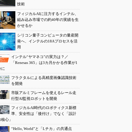
技術
フィジカルAIに注力するインテル、
組み込み市場での約40年の実績を生
かせるか
シリコン量子コンピュータの量産開
発へ、インテルの18Aプロセスを活
用
インテル“ヤマネコ”の実力は？／
「Renesas 365」は3カ月かかる作業が1
分に
フラクタルによる高精度画像認識技術
を開発
市販アルミフレームを使えるレール走
行型AI監視ロボットを開発
フィジカルAI時代のロボティクス新標
準、安全性は「後付け」でなく「設計
の核心」
“Hello, World”と「Lチカ」の共通点