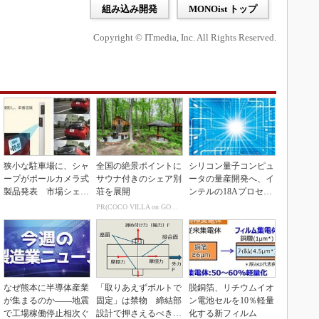
組み込み開発
MONOist トップ
Copyright © ITmedia, Inc. All Rights Reserved.
狭小な駐車場に、シャ
全国の絶景ポイントに
シリコン量子コンピュ
ープがポールカメラ式
サウナ付きのシェア別
ータの量産開発へ、イ
製品発表 市場シェア
荘を展開
ンテルの18Aプロセス
10％目指す
を活用
PR(COCO VILLA on GOETHE)
なぜ熊本に半導体産業
「取りあえずボルトで
脱銅箔、リチウムイオ
が集まるのか――地震
固定」は禁物 締結部
ン電池セルを10％軽量
で工場稼働停止相次ぐ
設計で押さえるべき基
化する新フィルム