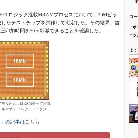
nFETロジック混載MRAMプロセスにおいて、20Mビッ
コー
載したテストチップを試作して測定した。その結果、書
ロボ
電圧印加時間を50％削減できることを確認した。
エッ
よく
モリ用STT-MRAMチップ写真
：ルネサス エレクトロニクス
ス」の記事はこちら