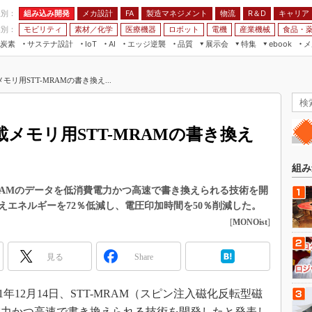
程別：
組み込み開発
メカ設計
製造マネジメント
物流
R＆D
キャリア
FA
業別：
モビリティ
素材／化学
医療機器
ロボット
電機
産業機械
食品・
炭素
サステナ設計
エッジ逆襲
品質
展示会
特集
メ
IoT
AI
ebook
伝承
組み込み開発
CEATEC
読者調査まとめ
編集後記
リ用STT-MRAMの書き換え...
JIMTOF
保全
メカ設計
つながるクルマ
組込み/エッジ コンピューティング
ス
 AI
製造マネジメント
5G
展＆IoT/5Gソリューション展
VR／AR
FA
メモリ用STT-MRAMの書き換え
IIFES
モビリティ
フィールドサービス
国際ロボット展
素材／化学
FPGA
組み
ジャパンモビリティショー
組み込み画像技術
MRAMのデータを低消費電力かつ高速で書き換えられる技術を開
TECHNO-FRONTIER
エネルギーを72％低減し、電圧印加時間を50％削減した。
組み込みモデリング
人テク展
[
MONOist
]
Windows Embedded
スマート工場EXPO
車載ソフト開発
見る
Share
EdgeTech+
ISO26262
日本ものづくりワールド
年12月14日、STT-MRAM（スピン注入磁化反転型磁
無償設計ツール
AUTOMOTIVE WORLD
電力かつ高速で書き換えられる技術を開発したと発表し