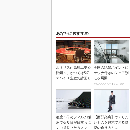
あなたにおすすめ
ルネサスが高崎工場を
全国の絶景ポイントに
閉鎖へ、かつてはSiC
サウナ付きのシェア別
デバイス生産の計画も
荘を展開
PR(COCO VILLA on GOETHE)
強度20倍のフィルム採
【西野亮廣】つくりた
用で折り目が目立ちに
いものを追求できる環
くい折りたたみスマホ
境の作り方とは