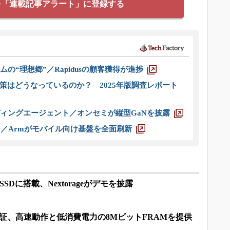
を「連載記事アラート」に登録する
ムの“理想郷”／Rapidusの顧客獲得が進捗
策はどうなっているのか？ 2025年版調査レポート
ディングエージェント／オンセミが縦型GaNを披露
ス／Armがモバイル向け基盤を全面刷新
SSDに搭載、Nextorageがデモを披露
保証、高速動作と低消費電力の8MビットFRAMを提供